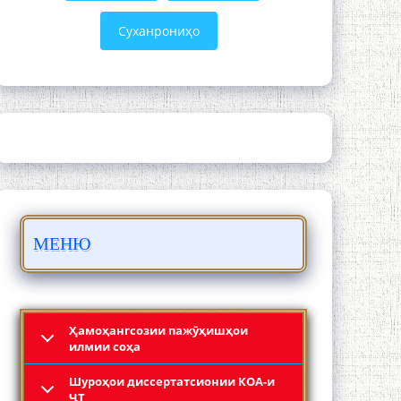
Суханрониҳо
ШАРҲИ МУЛОҚОТ БО АҲЛИ ИЛМ ВА
МАОРИФИ КИШВАР АЗ ҶОНИБИ
ОЛИМОНИ АКАДЕМИЯИ МИЛЛИИ
ИЛМҲОИ ТОҶИКИСТОН
МЕНЮ
БО 4 000 000 СОМОНӢ ПАЙКАРА ВА
ОСОРХОНАИ МӮЪМИН ҚАНОАТ
СОХТА ШУД!
Ҳамоҳангсозии пажӯҳишҳои
илмии соҳа
Шyроҳои диссертатсионии КОА-и
ҶТ