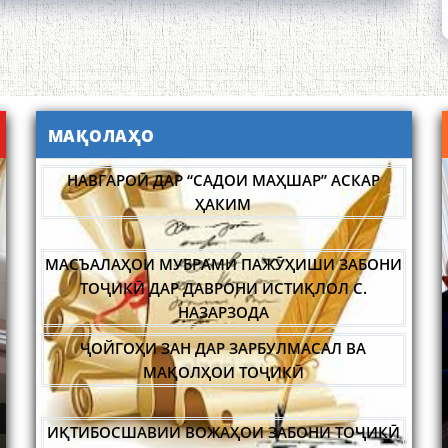
НАВГАРОӢ ДАР “САДОИ МАҲШАР” АСКАР
ҲАКИМ
МАҚОЛАҲО
МАСЪАЛАҲОИ МУБРАМИ ПАЖӮҲИШИ ЗАБОНИ
ТОҶИКӢ ДАР ДАВРОНИ ИСТИҚЛОЛ С.
НАЗАРЗОДА
ҶОЙГОҲИ ЗАН ДАР ЗАРБУЛМАСАЛ ВА
МАҚОЛҲОИ ТОҶИКӢ
ИҚТИБОСШАВИИ ВОЖАҲОИ ЗАБОНИ ТОҶИКӢ
ДАР ЗАБОНИ ВАХОНӢ З. МАМАДАМИНОВА.
САРНАВИШТИ ЯК ХАЛҚ САДРИДДИН АЙНӢ
УСТОД 
ИДА БА
НИШАСТИ НАВБАТИИ МАҲФИЛИ ИЛМӢ -
ТАҲҚИҚ ВА РАМЗКУШОИИ БАРХЕ АЗ ВОЖАҲОИ
А
ИСТОН
НАЗАРИИ "СУХАНСАНҶӢ" БАРГУЗОР ГАРДИД.