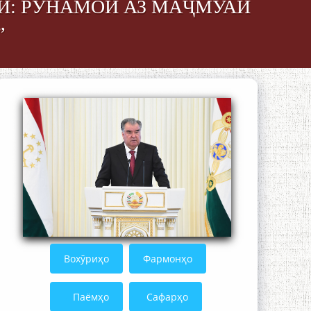
Ӣ: РӮНАМОӢ АЗ МАҶМУАИ
”
The Persian Gulf Beautiful poetry from
Устод Мумин Қаноат (Ustod Mumin
Qanoat) and Master Mehryar
Mehrafarin about the conflict of the
name of the Persian Gulf
Сайри Дарвоз бо Мӯъмин Қаноат:
Чанор ҳам "гап" мезанад
Вохӯриҳо
Фармонҳо
Паёмҳо
Сафарҳо