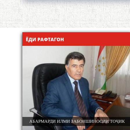
ЁДИ РАФТАГОН
 ТОҶИК
ДОНИШМАНДИ ҲУНАРМАНД ВА ҲУНАРМАНДИ
ТИ ЗАБОН ВА
КОНФЕРЕНСИЯИ ИЛМИЮ АМАЛӢ БАХШ
ДОНИШМАНД
УЛЛОҲ РӮДАКИИ
100-СОЛАГИИ ШОИРИ ХАЛҚИИ ТОҶИК