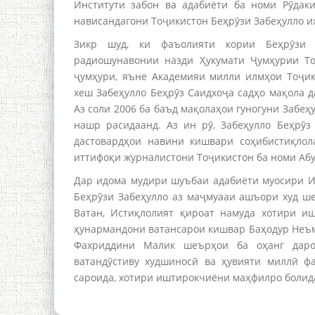
Институти забон ва адабиёти ба номи Рӯдак
нависандагони Тоҷикистон Беҳрӯзи Забеҳулло их
Зикр шуд, ки фаъолияти кории Беҳрӯзи 
радиошунавонии назди Ҳукумати Ҷумҳурии То
ҷумҳури, яъне Академияи милли илмҳои Тоҷик
хеш Забеҳулло Беҳрӯз Саидхоҷа садҳо мақола 
Аз соли 2006 ба баъд мақолаҳои гуногуни Забе
нашр расидаанд. Аз ин рӯ, Забеҳулло Беҳрӯз
дастовардҳои навини кишвари соҳибистиқлол
иттифоқи журналистони Тоҷикистон ба номи Абу
Дар идома мудири шуъбаи адабиёти муосири И
Беҳрӯзи Забеҳулло аз маҷмуааи ашъори худ ш
Ватан, Истиқлолият қироат намуда хотири и
ҳунармандони ватансарои кишвар Баҳодур Неъм
Фахриддини Малик шеърҳои ба оҳанг даров
ватандӯстиву худшиносӣ ва ҳувияти миллӣ ф
сароида, хотири иштирокчиёни маҳфилро болид