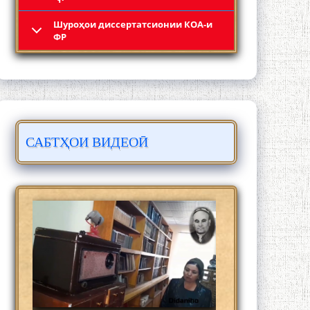
Шyроҳои диссертатсионии КОА-и
Кадамчо Худои Шарифзода
ФР
САБТҲОИ ВИДЕОӢ
Сайре дар Осорхона Муҳаммадҷон
Раҳимӣ