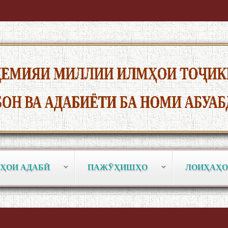
ҲОИ АДАБӢ
ПАЖӮҲИШҲО
ЛОИҲАҲО