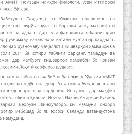
ии АМИТ, номзади илмҳои филологӣ, узви Иттифоқи
тисос ёфтааст.
Забеҳулло Саидхоҷа аз Кумитаи телевизион ва
ҷикистон шурӯъ шуда, то боргоҳи илму маърифати
истон расидааст. Дар тули фаъолияти хабарнигории
дар рӯзномаву маҷаллаҳои ватанӣ мунташир кардааст.
ҳулло дар рӯзномаву маҷаллоти кишварҳои ҳамзабон ба
 соли 2011 ба хотири таблиғи фарҳанг, тамаддун ва
амон дар матбуоти кишварҳои ҳамзабон бо Ҷоизаи
лқосими Лоҳутӣ сарфароз шудааст.
нститути забон ва адабиёти ба номи А.Рӯдакии АМИТ
еърҳои ватандӯстона доир ба арзиши бузург доштани
штирокдоронро шод гардонид. Инчунин, дар маҳфил
атов, Тобиши Ҳилолӣ, Исмоил Назрӣ, Амирҷон Рӯзиев,
ардаи Беҳрӯзи Забеҳуллоро, ки мазмуни онҳоро
арогир мебошад бо як эҳсоси баланди ватандӯстона
а намуданд.