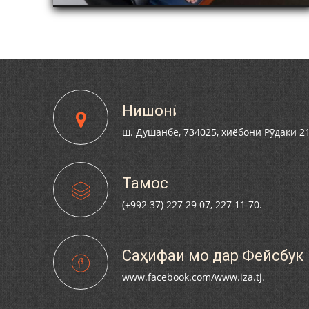
2-СОЛАГИИ
АМИНҶОН ШУКУҲӢ
СОЛАГИИ ҲИЗБИ
ҶИКИСТОН БО
МӢ ВА АЪЗОЁНИ
СОНИ РӮДАКӢ
Нишонӣ
ш. Душанбе, 734025, хиёбони Рӯдаки 2
Тамос
(+992 37) 227 29 07, 227 11 70.
Саҳифаи мо дар Фейсбук
www.facebook.com/www.iza.tj.