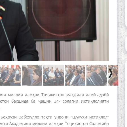
мияи миллии илмҳои Тоҷикистон маҳфили илмӣ-адабӣ
стон бахшида ба ҷашни 34- солагии Истиқлолияти
.
еҳрӯзи Забеҳулло таҳти унвони “Шукӯҳи истиқлол”
денти Академияи миллии илмҳои Тоҷикистон Саломиён