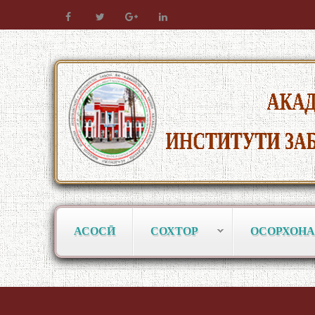
АСОСӢ
СОХТОР
ОСОРХОНА