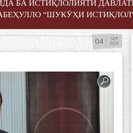
ДА БА ИСТИҚЛОЛИЯТИ ДАВЛАТ
АБЕҲУЛЛО “ШУКӮҲИ ИСТИҚЛОЛ
SEP
04
2025