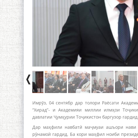
Имрӯз, 04 сентябр дар толори Раёсати Акаде
“Хирад”- и Академияи миллии илмҳои Тоҷики
давлатии Ҷумҳурии Тоҷикистон баргузор гардид
Дар маҳфили навбатӣ маҷмуаи ашъори нави Б
рӯнамоӣ гардид. Ба кори маҳфил ноиби прези