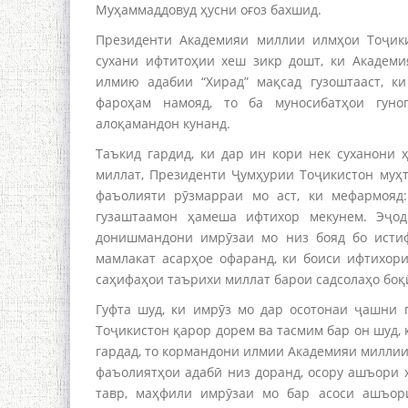
Муҳаммаддовуд ҳусни оғоз бахшид.
Президенти Академияи миллии илмҳои Тоҷики
сухани ифтитоҳии хеш зикр дошт, ки Академ
илмию адабии “Хирад” мақсад гузоштааст, к
фароҳам намояд, то ба муносибатҳои гун
алоқамандон кунанд.
Таъкид гардид, ки дар ин кори нек суханони 
миллат, Президенти Ҷумҳурии Тоҷикистон му
фаъолияти рӯзмарраи мо аст, ки мефармояд:
гузаштаамон ҳамеша ифтихор мекунем. Эҷод
донишмандони имрӯзаи мо низ бояд бо истиф
мамлакат асарҳое офаранд, ки боиси ифтихор
саҳифаҳои таърихи миллат барои садсолаҳо боқ
Гуфта шуд, ки имрӯз мо дар осотонаи ҷашни 
Тоҷикистон қарор дорем ва тасмим бар он шуд,
гардад, то кормандони илмии Академияи миллии
фаъолиятҳои адабӣ низ доранд, осору ашъори 
тавр, маҳфили имрӯзаи мо бар асоси ашъор