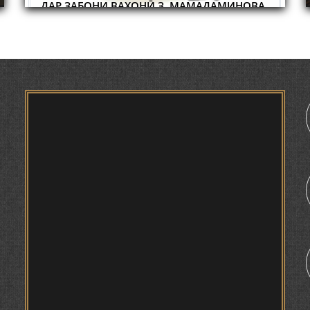
ҶУҒРОФИИ ВАРЗОБ (ДАР АСОСИ МАВОДИ
ЗАБОНҲОИ ШАРҚИИ ЭРОНӢ) МИРЗОЕВ
САЙФИДДИН ҶАБОРОВИЧ.
ШИНОХТ ДАР ЗАМИНАИ ЭЪТИҚОД ВА
ЭЪТИРОФ
ФИРДАВСӢ ВА ДАҚИҚӢ
1
ҚАСИДАИ ГУМШУДАИ РӮДАКӢ ШАМСИДДИН
МУҲАММАДӢ.
ТВ САЁҲӢ: ИНЪИКОСИ ЧОРАБИНӢ БА
МУНОСИБАТИ ҶАШНИ ВАҲДАТИ МИЛЛӢ ДАР
АМИТ
ПРЕДПОСЫЛКИ СТАНОВЛЕНИЯ
ФИЛОЛОГИЧЕСКОГО РОМАНА В ТАДЖИКСКОЙ