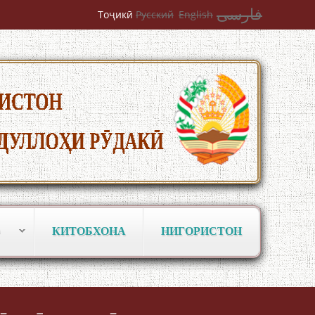
فارسی
Тоҷикӣ
Русский
English
به عبارت دیگر: گفتگو با مومن قناعت
Mumin Qanoat
КИТОБХОНА
НИГОРИСТОН
Сухбати навқаламон бо Муъмин
Қаноат\Meeting of young talents with
Mumyin Kanoat