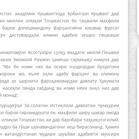
стон, академик Хушвахтзода Қобилҷон Хушвахт дар
ияи миллии илмҳои Тоҷикистон бо ташкили маҳфили
и барои донишмандону фарҳангиёни кишвар фурсат
огун дастовардҳои илмию адабии хешро пешкаши
ҳикматомӯзи Асосгузори сулҳу ваҳдати миллӣ-Пешвои
ҳтарам Эмомалӣ Раҳмон ҳамеша сармашқу намуна дар
 “Мо бо номи нек ва осори эҷодкардаи бузургони
корони мо, яъне аҳли адабу фарҳанг ва олимону
ода аз шароити фароҳамовардаи давлату Ҳукумати
и наслҳои оянда гарданд ва номи неки онҳо низ дар
ӣ монад”.
пуршукӯҳи 34-солагии Истиқлоли давлатии Ҷумҳурии
 ки барои гиромидошти он, маҳфили ширу шакар омода
 илмҳои Тоҷикистон, ки дар баробари таҳқиқоти илмӣ,
худро ба гӯши шунавандагони хеш бирасонанд. Ҳамин
и ватандӯстонаи мудири шуъбаи адабиёти муосири