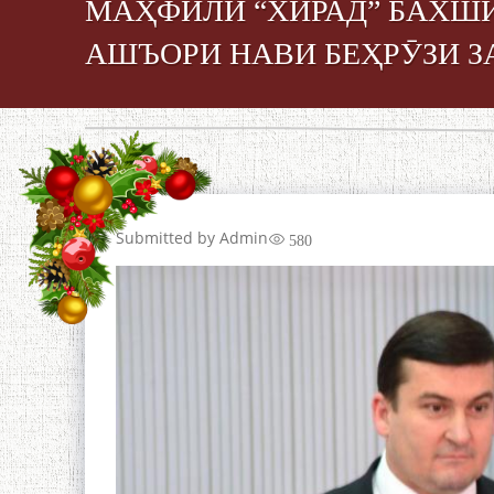
МАҲФИЛИ “ХИРАД” БАХШИ
АШЪОРИ НАВИ БЕҲРӮЗИ З
Submitted by
Admin
580