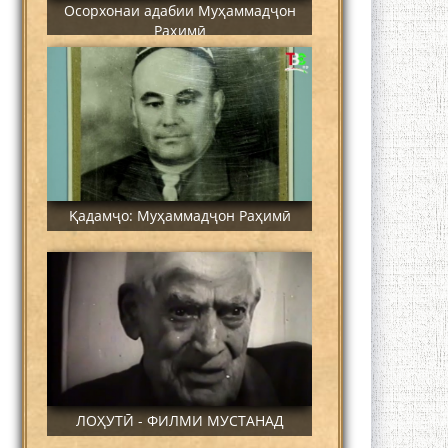
Осорхонаи адабии Муҳаммадҷон
Раҳимӣ
Қадамҷо: Муҳаммадҷон Раҳимӣ
ЛОҲУТӢ - ФИЛМИ МУСТАНАД