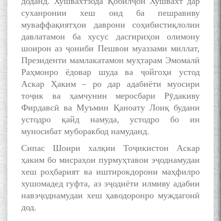
доданд. Хушвахтзода Қобилҷон Хушвахт дар
суханронии хеш оид ба пешравиву
муваффақиятҳои даврони соҳибистиқлолии
به عبارت دیگر: گفتگو با مومن
قناعت Mumin Qanoat
давлатамон ба хусус дасгириҳои олимону
шоирон аз ҷониби Пешвои муаззами миллат,
Президенти мамлакатамон муҳтарам Эмомалӣ
Раҳмонро ёдовар шуда ва ҷойгоҳи устод
Аскар Ҳаким – ро дар адабиёти муосири
тоҷик ва ҳамчунин меросбари Рӯдакиву
Фирдавсӣ ва Муъмин Қаноату Лоиқ будани
устодро қайд намуда, устодро бо ин
Сухбати навқаламон бо
Муъмин Қаноат\Meeting of
муносибат муборакбод намуданд.
young talents with Mumyin
Сипас Шоири халқии Тоҷикистон Аскар
Kanoat
ҳаким бо мисраҳои пурмуҳтавои эҷоднамудаи
хеш роҳбарият ва иштирокдорони маҳфилро
хушомадед гуфта, аз эҷодиёти илмиву адабии
навэҷоднамудаи хеш ҳаводоронро муждагонӣ
дод.
The Persian Gulf Beautiful