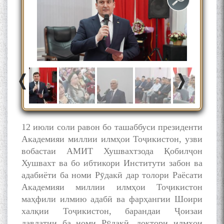
12 июли соли равон бо ташаббуси президенти
Академияи миллии илмҳои Тоҷикистон, узви
вобастаи АМИТ Хушвахтзода Қобилҷон
Хушвахт ва бо ибтикори Институти забон ва
адабиёти ба номи Рӯдакӣ дар толори Раёсати
БА МУНОСИБАТИ
Академияи миллии илмҳои Тоҷикистон
БУЗУРГДОШТИ РӮЗИ РӮДАКӢ
маҳфили илмию адабӣ ва фарҳангии Шоири
халқии Тоҷикистон, барандаи Ҷоизаи
давлатии ба номи Рӯдакӣ, доктори илмҳои