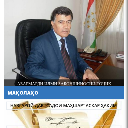
4-уми декабр- зодрӯзи
шоири абадзинда Абулқосим
Лоҳутӣ
И
АБАРМАРДИ ИЛМИ ЗАБОНШИНОСИИ ТОҶИК
МАҚОЛАҲО
АБУЛҚОСИМ ЛОҲУТӢ /
НАВГАРОӢ ДАР “САДОИ МАҲШАР” АСКАР ҲАКИМ
ABULQOSIM LOHUTY/
МАСЪАЛАҲОИ МУБРАМИ ПАЖӮҲИШИ ЗАБОНИ