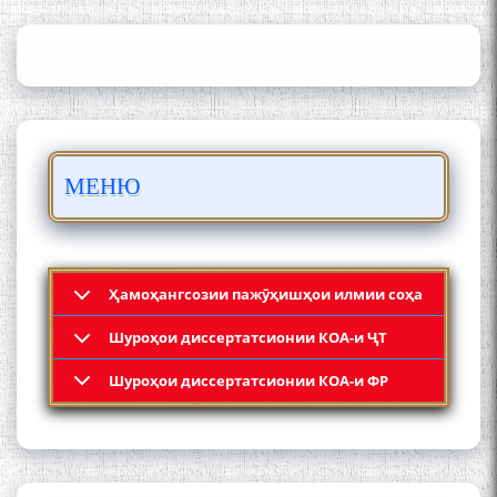
ИЛМҲОИ ТОҶИКИСТОН
БО 4 000 000 СОМОНӢ
ПАЙКАРА ВА ОСОРХОНАИ
МЕНЮ
МӮЪМИН ҚАНОАТ СОХТА
ШУД!
Ҳамоҳангсозии пажӯҳишҳои илмии соҳа
Шyроҳои диссертатсионии КОА-и ҶТ
Кадамчо Худои Шарифзода
Шyроҳои диссертатсионии КОА-и ФР