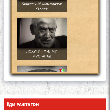
Қадамҷо: Муҳаммадҷон
Раҳимӣ
ЛОҲУТӢ - ФИЛМИ
МУСТАНАД
Қадамҷо - Лоҳутӣ
ЁДИ РАФТАГОН