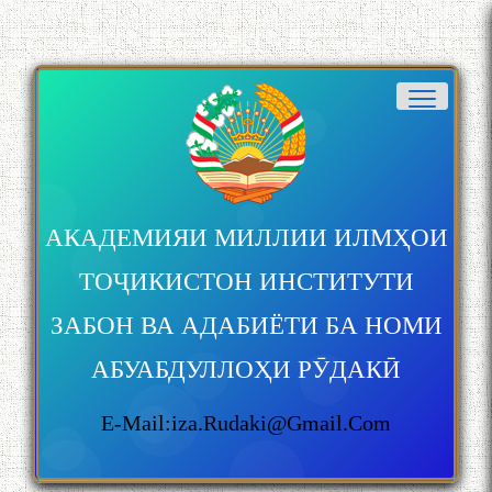
АКАДЕМИЯИ МИЛЛИИ ИЛМҲОИ
ТОҶИКИСТОН ИНСТИТУТИ
ЗАБОН ВА АДАБИЁТИ БА НОМИ
АБУАБДУЛЛОҲИ РӮДАКӢ
E-Mail:iza.rudaki@gmail.com