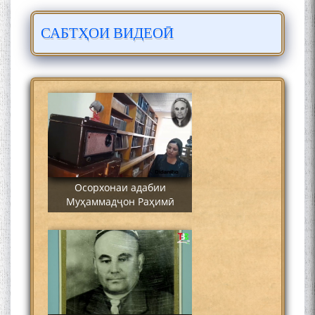
САБТҲОИ ВИДЕОӢ
Сайре дар Осорхона
Муҳаммадҷон Раҳимӣ
Осорхонаи адабии
Муҳаммадҷон Раҳимӣ