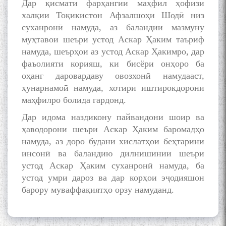
Дар қисмати фарҳангии маҳфил ҳофизи
poetry from Устод Мумин
халқии Тоқикистон Афзалшоҳи Шодӣ низ
Қаноат (Ustod Mumin Qanoat)
and Master Mehryar
суханронӣ намуда, аз баландии мазмуну
Mehrafarin about the conflict
муҳтавои шеъри устод Аскар Ҳаким таъриф
of the name of the Persian
намуда, шеърҳои аз устод Аскар Ҳакимро, дар
Gulf
фаъолияти корияш, ки бисёри онҳоро ба
оҳанг даровардаву овозхонӣ намудааст,
ҳунарнамоӣ намуда, хотири иштирокдорони
Сайри Дарвоз бо Мӯъмин
маҳфилро болида гардонд.
Қаноат: Чанор ҳам "гап"
мезанад
Дар идома наздикону пайвандони шоир ва
ҳаводорони шеъри Аскар Ҳаким баромадҳо
намуда, аз доро будани хислатҳои беҳтарини
инсонӣ ва баландию дилнишинии шеъри
устод Аскар Ҳаким суханронӣ намуда, ба
устод умри дароз ва дар корҳои эҷодияшон
барору муваффақиятҳо орзу намуданд.
ШАРҲИ МУЛОҚОТ БО АҲЛИ
ИЛМ ВА МАОРИФИ КИШВАР
АЗ ҶОНИБИ ОЛИМОНИ
АКАДЕМИЯИ МИЛЛИИ