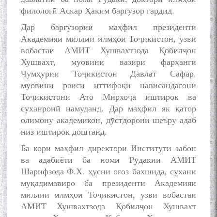
филологӣ Аскар Ҳаким баргузор гардид.
Дар баргузории маҳфил президенти
Академияи миллии илмҳои Тоҷикистон, узви
вобастаи АМИТ Хушвахтзода Қобилҷон
Дар Академияи миллии
Хушвахт, муовини вазири фарҳанги
илмҳои Тоҷикистон бахшида
ба 100-солагии мунаққиду
Ҷумҳурии Тоҷикистон Давлат Сафар,
адабиётшинос Соҳиб
муовини раиси иттифоқи нависандагони
Табаров ҳамоиши илмӣ-
Тоҷикистони Ато Мирхоҷа иштирок ва
назариявӣ баргузор гардид.
суханронӣ намуданд. Дар маҳфил як қатор
олимону академикон, дӯстдорони шеъру адаб
низ иштирок доштанд.
МАВЛОНО ҶАЛОЛИДДИНИ
Ба кори маҳфил директори Институти забон
БАЛХӢ БУЗУРГТАРИН
ва адабиёти ба номи Рӯдакии АМИТ
МУТАФАККИР ВА ОРИФИ
Шарифзода Ф.Х. ҳусни оғоз бахшида, сухани
ЗАБОНУ АДАБИ ТОҶИК
муқадимавиро ба президенти Академияи
миллии илмҳои Тоҷикистон, узви вобастаи
АМИТ Хушвахтзода Қобилҷон Хушвахт