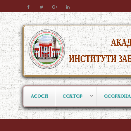
АСОСӢ
СОХТОР
ОСОРХОНА