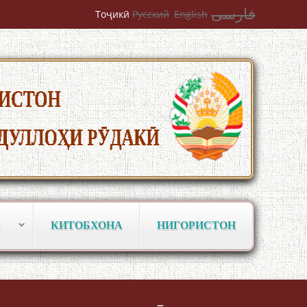
БУЗУРГТАРИН МУТАФАККИР ВА
فارسی
Тоҷикӣ
Русский
English
ОРИФИ ЗАБОНУ АДАБИ ТОҶИК
به عبارت دیگر: گفتگو با مومن قناعت
Mumin Qanoat
КИТОБХОНА
НИГОРИСТОН
Сухбати навқаламон бо Муъмин
Қаноат\Meeting of young talents with
Mumyin Kanoat