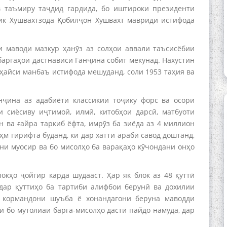
в таъмиру таҷдид гардида, бо иштироки президенти
ик Хушвахтзода Қобилҷон Хушвахт мавриди истифода
и маводи мазкур ҳанӯз аз солҳои аввали таъсисёбии
баргаҳои дастнависи Ганҷи­на собит мекунад. Нахустин
 ҳайси манбаъ истифода мешуданд, соли 1953 таҳия ва
нҷина аз адабиёти классикии тоҷику форс ва осори
и сиёсиву иҷтимоӣ, илмӣ, китобҳои дарсӣ, матбуоти
н ва ғайра таркиб ёфта, имрӯз ба зиёда аз 4 миллион
м гирифта буданд, ки дар хатти арабӣ савод доштанд,
уни муосир ва бо мисолҳо ба варақаҳо кӯчондани онҳо
окҳо ҷойгир карда шудааст. Ҳар як блок аз 48 қуттӣ
ӣ дар қуттиҳо ба тартиби алифбои берунӣ ва дохилии
 кормандони шуъба ё хонандагони беруна маводди
 бо мутолиаи барга-мисолҳо дастӣ пайдо намуда, дар