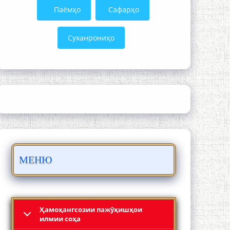
Паёмҳо
Сафарҳо
Суханрониҳо
ШАРҲИ МУЛОҚОТ БО АҲЛИ ИЛМ ВА
МАОРИФИ КИШВАР АЗ ҶОНИБИ
ОЛИМОНИ АКАДЕМИЯИ МИЛЛИИ
ИЛМҲОИ ТОҶИКИСТОН
МЕНЮ
БО 4 000 000 СОМОНӢ ПАЙКАРА ВА
ОСОРХОНАИ МӮЪМИН ҚАНОАТ
СОХТА ШУД!
Ҳамоҳангсозии пажӯҳишҳои
илмии соҳа