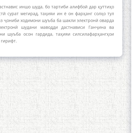
дастнавис иншо шуда, бо тартиби алифбоӣ дар қуттиҳо
тӣ сурат мегирад, таҳияи ин ё он фарҳанг солҳо тул
 аз ҷониби ходимони шуъба ба шакли электронӣ оварда
лектронӣ шудани маводди дастнависи Ганҷина ва
ни шуъба осон гардида, таҳияи силсилафарҳангҳои
 гирифт.