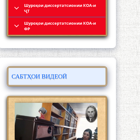
Шyроҳои диссертатсионии КОА-и
ҶТ
Шyроҳои диссертатсионии КОА-и
Кадамчо Худои Шарифзода
ФР
САБТҲОИ ВИДЕОӢ
Сайре дар Осорхона Муҳаммадҷон
Раҳимӣ