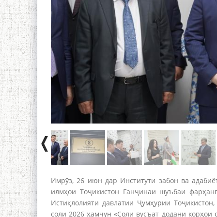
Имрӯз, 26 июн дар Институти забон ва адаби
илмҳои Тоҷикистон Ганҷинаи шуъбаи фарҳанг
Истиқлолияти давлатии Ҷумҳурии Тоҷикистон,
соли 2026 ҳамчун «Соли вусъат додани корҳои