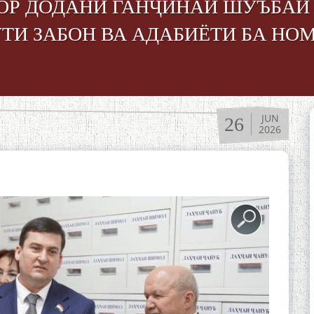
ОР ДОДАНИ ГАНҶИНАИ ШУЪБАИ
ТИ ЗАБОН ВА АДАБИЁТИ БА НО
JUN
26
2026