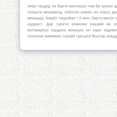
Зикр гардид, ки барга-мисолҳои нав ба шакли 
гузошта мешаванд. Азбаски ҳамаи ин корҳо дас
мекашад. Имрӯз тақрибан 1,5 млн. барга-мисол
шудааст. Дар сурати комилан рақамӣ ва э
мутамарказ кардани вожаҳои он кори ходимо
гуногуни оммавию соҳавӣ суръати бештар хоҳад