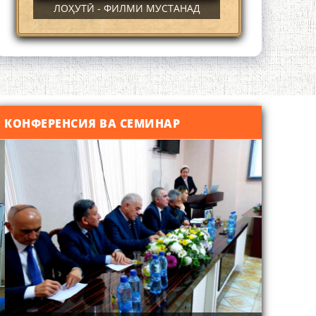
ЛОҲУТӢ - ФИЛМИ МУСТАНАД
КОНФЕРЕНСИЯ ВА СЕМИНАР
Қадамҷо - Лоҳутӣ
4-уми декабр- зодрӯзи шоири
абадзинда Абулқосим Лоҳутӣ