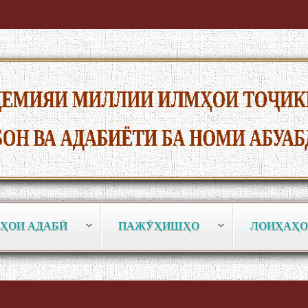
ҲОИ АДАБӢ
ПАЖӮҲИШҲО
ЛОИҲАҲО