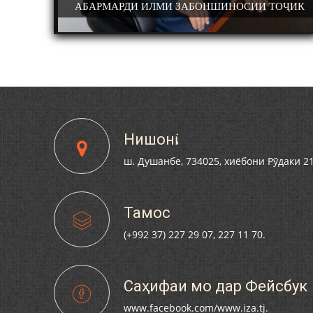
УЗОРОНИ
АБАРМАРДИ ИЛМИ ЗАБОНШИНОСИИ ТОҶИК
ЛӢ БАХШИДА БА
НИШАСТИ НАВБАТИИ МАҲФИЛИ ИЛМ
АДЕМИК
ИИ ТОҶИКИСТОН
НАЗАРИИ "СУХАНСАНҶӢ" БАРГУЗОР ГА
УД.
УҲӢ
Нишонӣ
ш. Душанбе, 734025, хиёбони Рӯдаки 2
Тамос
(+992 37) 227 29 07, 227 11 70.
Саҳифаи мо дар Фейсбук
www.facebook.com/www.iza.tj.