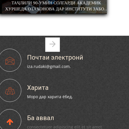
НАВИШТИ ЯК ХАЛҚ САДРИДДИН АЙНӢ
УСТОД АЙНӢ ДА
ТАҶЛИЛИ 90-УМИН СОЛГАРДИ АКАДЕМИК
АДАБИЁТИ 
ХУРШЕДА ОТАХОНОВА ДАР ИНСТИТУТИ ЗАБОН
ВА АДАБИЁТ
Pages
АБУЛҚОСИМ ЛОҲУТӢ / ABULQOSIM
Почтаи электронӣ
LOHUTY/
iza.rudaki@gmail.com.
Харита
Моро дар харита ёбед.
Что знают в Ташкенте о Мирзо
Турсунзаде, чьим именем назвали
Ба аввал
станцию метро?
consectetuer adipiscing elit et sit amet