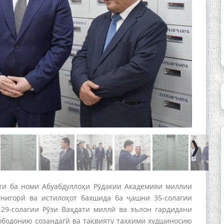
ёти ба номи Абуабдуллоҳи Рӯдакии Академияи миллии
нигорӣ ва истилоҳот бахшида ба ҷашни 35-солагии
 29-солагии Рӯзи Ваҳдати миллӣ ва эълон гардидани
 ободонию созандагӣ ва тақвияту таҳкими худшиносию