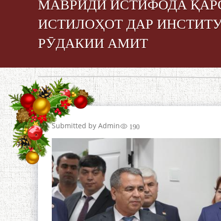
МАВРИДИ ИСТИФОДА ҚАР
ИСТИЛОҲОТ ДАР ИНСТИТУ
РӮДАКИИ АМИТ
Submitted by
Admin
190