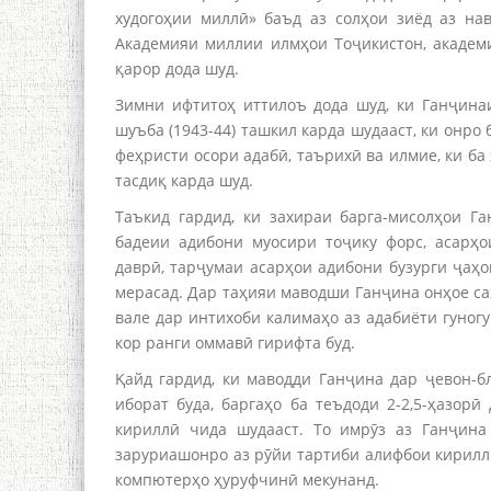
худогоҳии миллӣ» баъд аз солҳои зиёд аз на
Академияи миллии илмҳои Тоҷикистон, академ
қарор дода шуд.
Зимни ифтитоҳ иттилоъ дода шуд, ки Ганҷина
шуъба (1943-44) ташкил карда шудааст, ки онро 
феҳристи осори адабӣ, таърихӣ ва илмие, ки ба
тасдиқ карда шуд.
Таъкид гардид, ки захираи барга-мисолҳои
Га
бадеии адибони муосири тоҷику форс, асарҳо
даврӣ, тарҷумаи асарҳои адибони бузурги ҷаҳо
мерасад. Дар таҳияи маводши Ганҷина онҳое саҳ
вале дар интихоби калимаҳо аз адабиёти гуног
кор ранги оммавӣ гирифта буд.
Қайд гардид, ки маводди Ганҷина дар ҷевон-бл
иборат буда, баргаҳо ба теъдоди 2-2,5-ҳазор
кириллӣ чида шудааст. То имрӯз аз Ганҷина
заруриашонро аз рӯйи тартиби алифбои кириллӣ
компютерҳо ҳуруфчинӣ мекунанд.