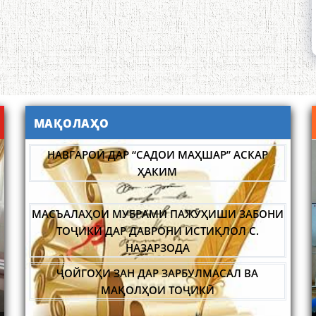
МАҚОЛАҲО
НАВГАРОӢ ДАР “САДОИ МАҲШАР” АСКАР
ҲАКИМ
МАСЪАЛАҲОИ МУБРАМИ ПАЖӮҲИШИ ЗАБОНИ
ТОҶИКӢ ДАР ДАВРОНИ ИСТИҚЛОЛ С.
НАЗАРЗОДА
ҶОЙГОҲИ ЗАН ДАР ЗАРБУЛМАСАЛ ВА
МАҚОЛҲОИ ТОҶИКӢ