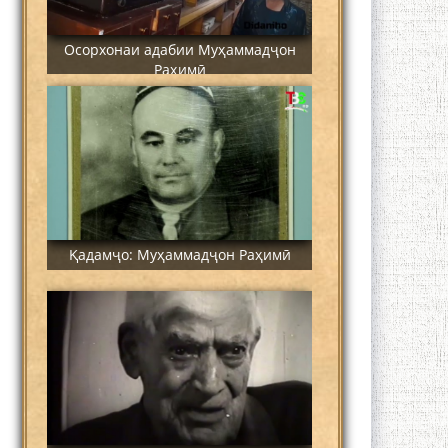
Осорхонаи адабии Муҳаммадҷон
Раҳимӣ
Қадамҷо: Муҳаммадҷон Раҳимӣ