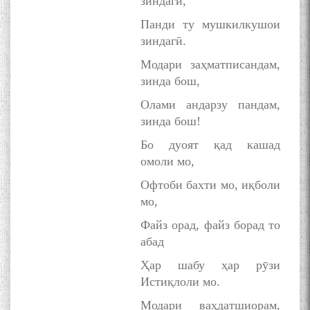
зиндагӣ,
Панди ту мушкилкушои
зиндагӣ.
Модари заҳматписандам,
зинда бош,
Дар Академияи миллии
илмҳои Тоҷикистон бахшида
Олами андарзу пандам,
ба 100-солагии мунаққиду
зинда бош!
адабиётшинос Соҳиб
Табаров ҳамоиши илмӣ-
Бо дуоят қад кашад
назариявӣ баргузор гардид.
омоли мо,
Офтоби бахти мо, иқболи
мо,
МАВЛОНО ҶАЛОЛИДДИНИ
Файз орад, файз борад то
БАЛХӢ БУЗУРГТАРИН
абад
МУТАФАККИР ВА ОРИФИ
ЗАБОНУ АДАБИ ТОҶИК
Ҳар шабу ҳар рӯзи
Истиқлоли мо.
Модари ваҳдатшиорам,