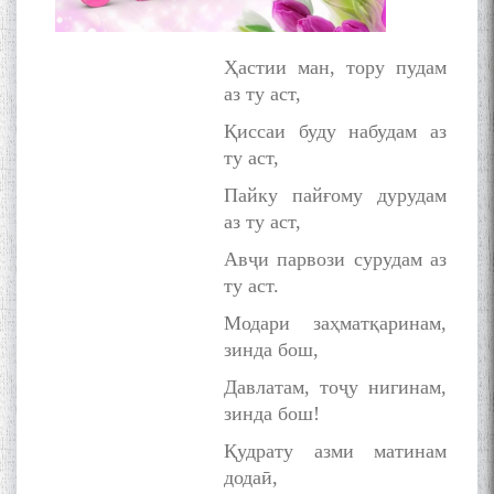
Ҳастии ман, тору пудам
аз ту аст,
Қиссаи буду набудам аз
ту аст,
Пайку пайғому дурудам
аз ту аст,
Авҷи парвози сурудам аз
ту аст.
Модари заҳматқаринам,
зинда бош,
Давлатам, тоҷу нигинам,
зинда бош!
Қудрату азми матинам
додаӣ,