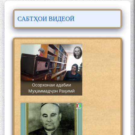
САБТҲОИ ВИДЕОӢ
Сайре дар Осорхона
Муҳаммадҷон Раҳимӣ
Осорхонаи адабии
Муҳаммадҷон Раҳимӣ