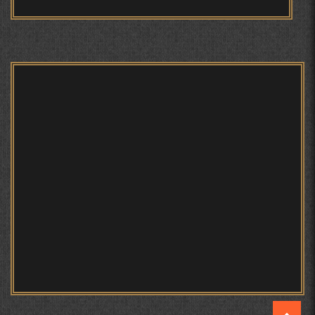
БЕРУНӢ ВА НАВРӮЗИ АҶАМ
БЕРУНӢ ВА ЁДКАРДИ ҶАШНИ САДА
Мирзо Турсунзода - филми
мустанад
САНЪАТҲОИ БАДЕИИ МАЪНОӢ ДАР АШЪОРИ
КАМОЛИ ХУҶАНДӢ ЗУЛФИЯ ИСМАТОВА.
МИРЗО ТУРСУНЗОДА – ШОИРИ ВАТАНХОҲ ВА
ИНСОНДӮСТ
Мирзо Турсунзода - Шоиро,
аз сӯхтан дорӣ хабар
ПРЕДПОСЫЛКИ СТАНОВЛЕНИЯ
ФИЛОЛОГИЧЕСКОГО РОМАНА В ТАДЖИКСКОЙ
МУРУВВАТИЁН ДЖ. ДЖ.
МОҲИЯТИ ИҶТИМОИИ ТАСВИР ДАР ШЕЪРИ ҚУТБӢ