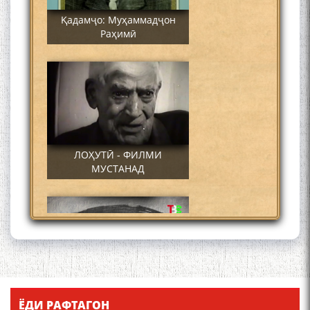
Қадамҷо: Муҳаммадҷон
Раҳимӣ
ЛОҲУТӢ - ФИЛМИ
МУСТАНАД
Қадамҷо - Лоҳутӣ
ЁДИ РАФТАГОН