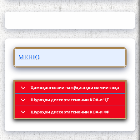
АКАДЕМИЯИ МИЛЛИИ
ИЛМҲОИ ТОҶИКИСТОН
БО 4 000 000 СОМОНӢ
ПАЙКАРА ВА ОСОРХОНАИ
МЕНЮ
МӮЪМИН ҚАНОАТ СОХТА
ШУД!
Ҳамоҳангсозии пажӯҳишҳои илмии соҳа
Шyроҳои диссертатсионии КОА-и ҶТ
Кадамчо Худои Шарифзода
Шyроҳои диссертатсионии КОА-и ФР