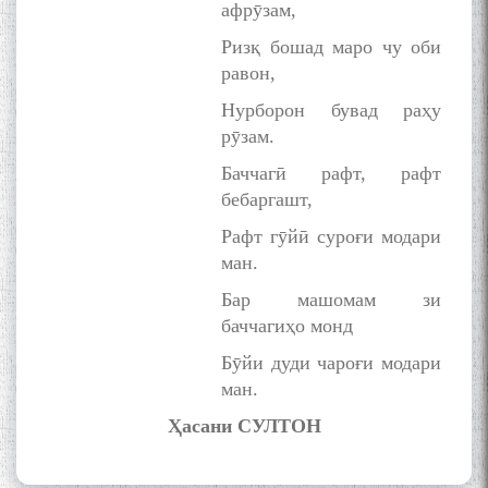
The Persian Gulf Beautiful
афрӯзам,
poetry from Устод Мумин
Ризқ бошад маро чу оби
Қаноат (Ustod Mumin Qanoat)
равон,
and Master Mehryar
Mehrafarin about the conflict
Нурборон бувад раҳу
of the name of the Persian
рӯзам.
Gulf
Баччагӣ рафт, рафт
бебаргашт,
Сайри Дарвоз бо Мӯъмин
Рафт гӯйӣ суроғи модари
Қаноат: Чанор ҳам "гап"
ман.
мезанад
Бар машомам зи
баччагиҳо монд
Бӯйи дуди чароғи модари
ман.
Ҳасани СУЛТОН
ШАРҲИ МУЛОҚОТ БО АҲЛИ
ИЛМ ВА МАОРИФИ КИШВАР
АЗ ҶОНИБИ ОЛИМОНИ