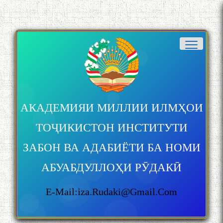
АКАДЕМИЯИ МИЛЛИИ ИЛМҲОИ
ТОҶИКИСТОН ИНСТИТУТИ
ЗАБОН ВА АДАБИЁТИ БА НОМИ
АБУАБДУЛЛОҲИ РӮДАКӢ
E-Mail:iza.rudaki@gmail.com