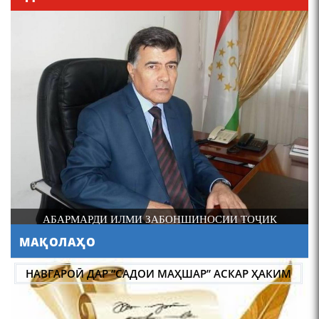
4-уми декабр- зодрӯзи
шоири абадзинда Абулқосим
Лоҳутӣ
И
АБАРМАРДИ ИЛМИ ЗАБОНШИНОСИИ ТОҶИК
МАҚОЛАҲО
АБУЛҚОСИМ ЛОҲУТӢ /
ABULQOSIM LOHUTY/
НАВГАРОӢ ДАР “САДОИ МАҲШАР” АСКАР ҲАКИМ