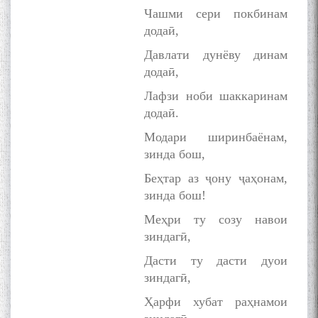
Чашми сери покбинам
додаӣ,
Давлати дунёву динам
додаӣ,
Лафзи ноби шаккаринам
додаӣ.
Модари ширинбаёнам,
зинда бош,
Беҳтар аз ҷону ҷаҳонам,
зинда бош!
Меҳри ту созу навои
зиндагӣ,
Дасти ту дасти дуои
БА МУНОСИБАТИ
зиндагӣ,
БУЗУРГДОШТИ РӮЗИ РӮДАКӢ
Ҳарфи хубат раҳнамои