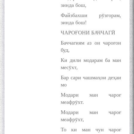
зинда бош,
Файзбахши рӯзгорам,
به عبارت دیگر: گفتگو با مومن
зинда бош!
قناعت Mumin Qanoat
ЧАРОҒОНИ БАЧЧАГӢ
Баччагиям аз он чароғон
буд,
Ки дили модарам ба ман
месӯхт,
Бар сари чашмаҳои деҳаи
Сухбати навқаламон бо
Муъмин Қаноат\Meeting of
мо
young talents with Mumyin
Модари ман чароғ
Kanoat
меафрӯхт.
Модари ман чароғ
меафрӯхт,
То ки ман чун чароғ