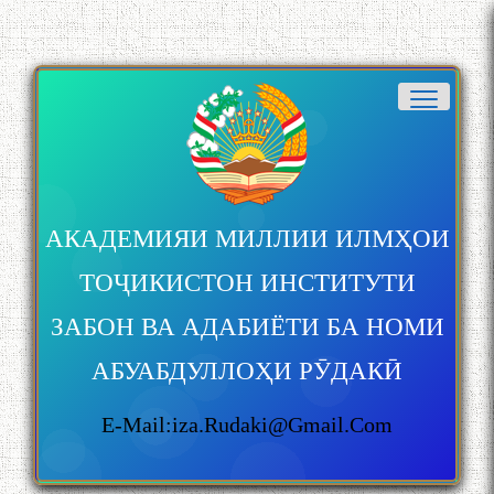
АКАДЕМИЯИ МИЛЛИИ ИЛМҲОИ
ТОҶИКИСТОН ИНСТИТУТИ
ЗАБОН ВА АДАБИЁТИ БА НОМИ
АБУАБДУЛЛОҲИ РӮДАКӢ
E-Mail:iza.rudaki@gmail.com