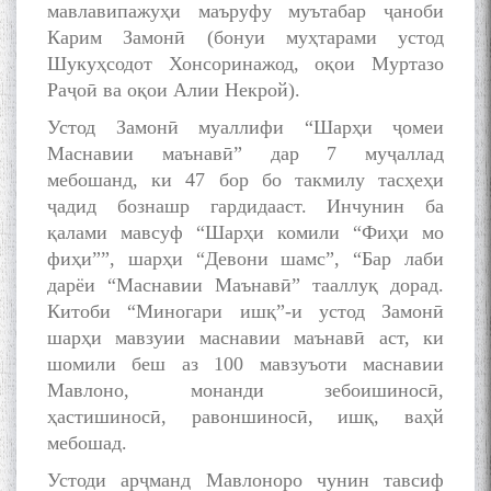
мавлавипажуҳи маъруфу муътабар ҷаноби
Карим Замонӣ (бонуи муҳтарами устод
Шукуҳсодот Хонсоринажод, оқои Муртазо
Сухбати навқаламон бо
Раҷоӣ ва оқои Алии Некрой).
Муъмин Қаноат\Meeting of
young talents with Mumyin
Устод Замонӣ муаллифи “Шарҳи ҷомеи
Kanoat
Маснавии маънавӣ” дар 7 муҷаллад
мебошанд, ки 47 бор бо такмилу тасҳеҳи
ҷадид бознашр гардидааст. Инчунин ба
қалами мавсуф “Шарҳи комили “Фиҳи мо
фиҳи””, шарҳи “Девони шамс”, “Бар лаби
дарёи “Маснавии Маънавӣ” тааллуқ дорад.
The Persian Gulf Beautiful
Китоби “Миногари ишқ”-и устод Замонӣ
poetry from Устод Мумин
шарҳи мавзуии маснавии маънавӣ аст, ки
Қаноат (Ustod Mumin Qanoat)
and Master Mehryar
шомили беш аз 100 мавзуъоти маснавии
Mehrafarin about the conflict
Мавлоно, монанди зебоишиносӣ,
of the name of the Persian
ҳастишиносӣ, равоншиносӣ, ишқ, ваҳй
Gulf
мебошад.
Устоди арҷманд Мавлоноро чунин тавсиф