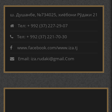
МИРЗО ТУРСУНЗОДА
ТАРЧУМАИ ХОЛ/MIRZO
АБУАБДУЛЛОҲИ РӮДАКӢ ДАР ТАҲҚИҚИ ТОҶИДДИН
TURSUNZODA BIOGRAFIYA
МАРДОНӢ УМРИДДИН ЮСУФӢ ИНСТИТУТИ ЗАБОН
ш. Душанбе, №734025, хиёбони Рӯдаки 21
ВА АДАБИЁТИ БА НОМИ РӮДАКИИ АМИТ
Тел: + 992 (37) 227-29-07
КИРОМИ БУХОРӢ ШОИРИ ИНСОНДӮСТ УСМОНОВА
ГУЛБАҲОР.
Тел: + 992 (37) 221-70-30
www.facebook.com/www.iza.tj
Сайри осорхона - Мирзо
ТАҶАССУМИ ҲАСБИ ҲОЛ ДАР ҒАЗАЛИЁТИ КИРОМИ
Турсунзода
БУХОРОӢ УСМОНОВА Г.Ф.
Email: iza.rudaki@gmail.Com
БЕРУНӢ ВА НАВРӮЗИ АҶАМ
БЕРУНӢ ВА ЁДКАРДИ ҶАШНИ САДА
Мирзо Турсунзода - филми
мустанад