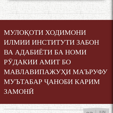
МУЛОҚОТИ ХОДИМОНИ
ИЛМИИ ИНСТИТУТИ ЗАБОН
БА МУНОСИБАТИ
ВА АДАБИЁТИ БА НОМИ
БУЗУРГДОШТИ РӮЗИ РӮДАКӢ
РӮДАКИИ АМИТ БО
МАВЛАВИПАЖУҲИ МАЪРУФУ
МУЪТАБАР ҶАНОБИ КАРИМ
ЗАМОНӢ
Дар Академияи миллии
илмҳои Тоҷикистон бахшида
ба 100-солагии мунаққиду
JUN
адабиётшинос Соҳиб