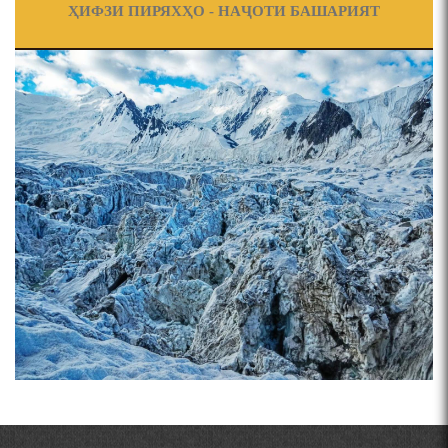
ҲИФЗИ ПИРЯХҲО - НАҶОТИ БАШАРИЯТ
ПРЕДПОСЫЛКИ СТАНОВЛЕНИЯ
ЧЕХРАХОИ АСЛИИ МИРЗО
ТУРСУНЗОДА
ФИЛОЛОГИЧЕСКОГО РОМАНА В ТАДЖИКСКОЙ
Pages
МУРУВВАТИЁН ДЖ. ДЖ.
ВАСФИ МОДАР ДАР НАМУНАҲОИ ОСОРИ ШИФОҲИ
ВОЖАҲОИ НУРОНИИ ШЕЪР АНЗУРАТИ МАЛИКЗОД.
Мирзо Турсунзода-
"Кахрамони Точикистон"
ТАСАВВУРИ МАРДУМ ДАР ХУСУСИ ИШҚИ РӮДАКӢ
ФАРИДУН ИСМОИЛОВ.
СЕҲРИ СУХАН ВА ҚУДРАТИ БАЁНИ УСТОД АЙНӢ