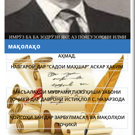
шоири абадзинда Абулқосим
Лоҳутӣ
ИМРӮЗ БА БА ЗОДРӮЗИ ЯКЕ АЗ ПОЯГУЗОРОНИ ИЛМИ
ФОЛКЛОРШИНОСИИ ТОҶИК АКАДЕМИК РАҶАБ
МАҚОЛАҲО
АМОНОВ САД СОЛ ПУР ШУД.
АБУЛҚОСИМ ЛОҲУТӢ /
ABULQOSIM LOHUTY/
НАВГАРОӢ ДАР “САДОИ МАҲШАР” АСКАР ҲАКИМ
МАСЪАЛАҲОИ МУБРАМИ ПАЖӮҲИШИ ЗАБОНИ
ТОҶИКӢ ДАР ДАВРОНИ ИСТИҚЛОЛ С. НАЗАРЗОДА
ҶОЙГОҲИ ЗАН ДАР ЗАРБУЛМАСАЛ ВА МАҚОЛҲОИ
Что знают в Ташкенте о
Мирзо Турсунзаде, чьим
ТОҶИКӢ
именем назвали станцию
метро?