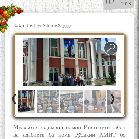
02
2023
Табаров ҳамоиши илмӣ-
назариявӣ баргузор гардид.
Submitted by
Admin
1009
МАВЛОНО ҶАЛОЛИДДИНИ
БАЛХӢ БУЗУРГТАРИН
МУТАФАККИР ВА ОРИФИ
ЗАБОНУ АДАБИ ТОҶИК
به عبارت دیگر: گفتگو با مومن
قناعت Mumin Qanoat
Мулоқоти ходимони илмии Институти забон
ва адабиёти ба номи Рӯдакии АМИТ бо