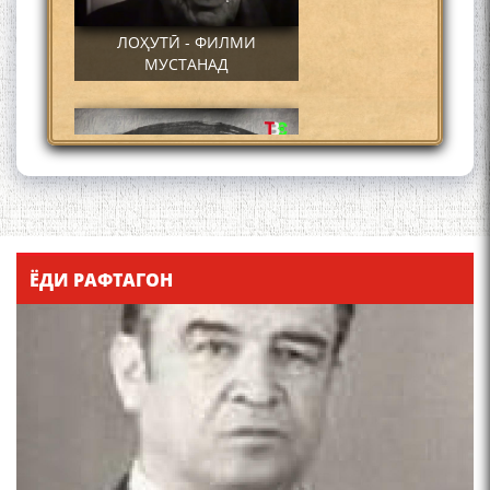
ЛОҲУТӢ - ФИЛМИ
МУСТАНАД
Қадамҷо - Лоҳутӣ
ЁДИ РАФТАГОН
4-уми декабр- зодрӯзи