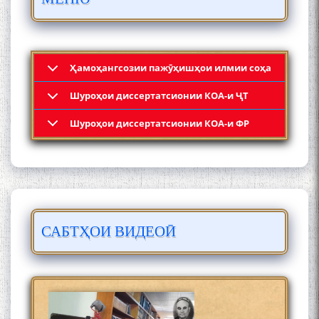
ШУД!
Ҳамоҳангсозии пажӯҳишҳои илмии соҳа
Шyроҳои диссертатсионии КОА-и ҶТ
Кадамчо Худои Шарифзода
Шyроҳои диссертатсионии КОА-и ФР
САБТҲОИ ВИДЕОӢ
Сайре дар Осорхона
Муҳаммадҷон Раҳимӣ