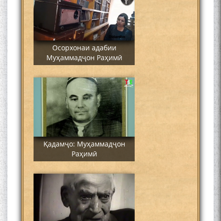
Осорхонаи адабии
Муҳаммадҷон Раҳимӣ
Қадамҷо: Муҳаммадҷон
Раҳимӣ