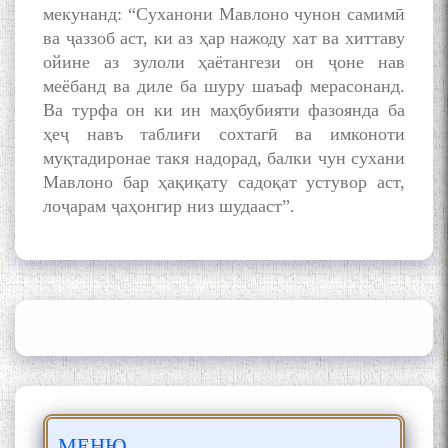
мекунанд: “Суханони Мавлоно чунон самимӣ
Сайри Дарвоз бо Мӯъмин
Қаноат: Чанор ҳам "гап"
ва ҷаззоб аст, ки аз ҳар нажоду хат ва хиттаву
мезанад
ойине аз зулоли ҳаётангези он ҷоне нав
меёбанд ва диле ба шуру шаъаф мерасонанд.
Ва турфа он ки ин маҳбубияти фазоянда ба
ҳеҷ навъ таблиғи сохтагӣ ва имконоти
муқтадиронае такя надорад, балки чун сухани
Мавлоно бар ҳақиқату садоқат устувор аст,
лоҷарам ҷаҳонгир низ шудааст”.
ШАРҲИ МУЛОҚОТ БО АҲЛИ
ИЛМ ВА МАОРИФИ КИШВАР
АЗ ҶОНИБИ ОЛИМОНИ
АКАДЕМИЯИ МИЛЛИИ
ИЛМҲОИ ТОҶИКИСТОН
БО 4 000 000 СОМОНӢ
ПАЙКАРА ВА ОСОРХОНАИ
МЕНЮ
МӮЪМИН ҚАНОАТ СОХТА