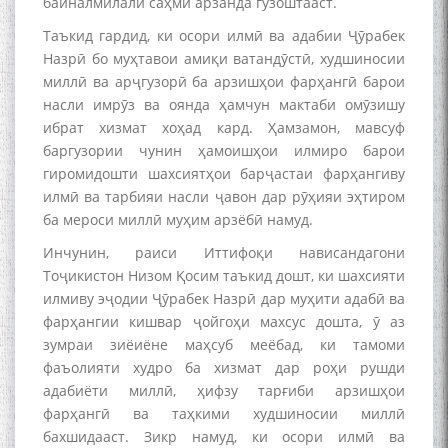
байналмилалӣ саҳми арзанда гузоштааст.
Дар Академияи миллии
Таъкид гардид, ки осори илмӣ ва адабии Ҷӯрабек
илмҳои Тоҷикистон бахшида
Назрӣ бо муҳтавои амиқи ватандӯстӣ, худшиносии
ба 100-солагии мунаққиду
миллӣ ва арҷгузорӣ ба арзишҳои фарҳангӣ барои
адабиётшинос Соҳиб
насли имрӯз ва оянда ҳамчун мактаби омӯзишу
Табаров ҳамоиши илмӣ-
назариявӣ баргузор гардид.
ибрат хизмат хоҳад кард. Ҳамзамон, мавсуф
баргузории чунин ҳамоишҳои илмиро барои
гиромидошти шахсиятҳои барҷастаи фарҳангиву
илмӣ ва тарбияи насли ҷавон дар рӯҳияи эҳтиром
ба мероси миллӣ муҳим арзёбӣ намуд.
МАВЛОНО ҶАЛОЛИДДИНИ
БАЛХӢ БУЗУРГТАРИН
Инчунин, раиси Иттифоқи нависандагони
МУТАФАККИР ВА ОРИФИ
Тоҷикистон Низом Қосим таъкид дошт, ки шахсияти
ЗАБОНУ АДАБИ ТОҶИК
илмиву эҷодии Ҷӯрабек Назрӣ дар муҳити адабӣ ва
фарҳангии кишвар ҷойгоҳи махсус дошта, ӯ аз
зумраи зиёиёне маҳсуб меёбад, ки тамоми
фаъолияти худро ба хизмат дар роҳи рушди
адабиёти миллӣ, ҳифзу тарғиби арзишҳои
фарҳангӣ ва таҳкими худшиносии миллӣ
به عبارت دیگر: گفتگو با مومن
قناعت Mumin Qanoat
бахшидааст. Зикр намуд, ки осори илмӣ ва