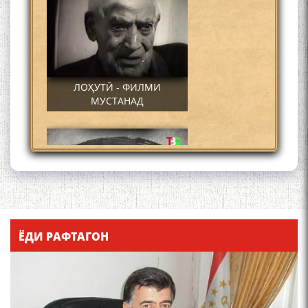
ЛОҲУТӢ - ФИЛМИ
МУСТАНАД
Қадамҷо - Лоҳутӣ
ЁДИ РАФТАГОН