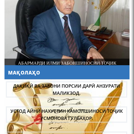
4-уми декабр- зодрӯзи
шоири абадзинда Абулқосим
Лоҳутӣ
ДОНИШМАНДИ ҲУНАРМАНД ВА ҲУНАРМАНДИ
ДОНИШМАНД
МАҚОЛАҲО
АБУЛҚОСИМ ЛОҲУТӢ /
ABULQOSIM LOHUTY/
УСТОД АЙНӢ НАХУСТИН КАМОЛШИНОСИ ТОҶИК
УСМОНОВА ГУЛБАҲОР.
ТАҲҚИҚИ ГӮЙИШҲОИ ЗАБОНИ ДАРИИ
АФҒОНИСТОН