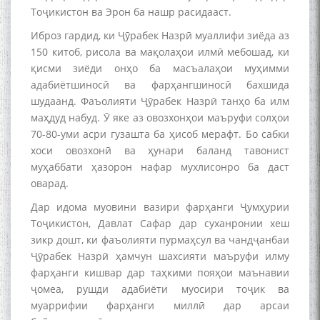
Тоҷикистон ва Эрон ба нашр расидааст.
Иброз гардид, ки Ҷӯрабек Назрӣ муаллифи зиёда аз
150 китоб, рисола ва мақолаҳои илмӣ мебошад, ки
қисми зиёди онҳо ба масъалаҳои муҳимми
адабиётшиносӣ ва фарҳангшиносӣ бахшида
шудаанд. Фаъолияти Ҷӯрабек Назрӣ танҳо ба илм
маҳдуд набуд. Ӯ яке аз овозхонҳои маъруфи солҳои
70-80-уми асри гузашта ба ҳисоб мерафт. Бо сабки
хоси овозхонӣ ва ҳунари баланд тавонист
муҳаббати ҳазорон нафар мухлисонро ба даст
оварад.
БА МУНОСИБАТИ
Дар идома муовини вазири фарҳанги Ҷумҳурии
БУЗУРГДОШТИ РӮЗИ РӮДАКӢ
Тоҷикистон, Давлат Сафар дар суханронии хеш
зикр дошт, ки фаъолияти пурмаҳсул ва чандҷанбаи
Ҷӯрабек Назрӣ ҳамчун шахсияти маъруфи илму
фарҳанги кишвар дар таҳкими пояҳои маънавии
ҷомеа, рушди адабиёти муосири тоҷик ва
муаррифии фарҳанги миллӣ дар арсаи