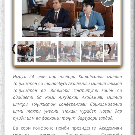
Имрӯз, 24 июн дар толори Китобхонаи миллии
Тоҷикистон бо ташаббуси Академияи миллии илмҳои
Тоҷикистон ва ибтикори Институти забон ва
адабиёти ба номи А.Рӯдакии Академияи миллии
илмҳои Тоҷикистон конференсияи байналмилалии
илмӣ таҳти унвони “Нақши Ҷӯрабек Назрӣ дар
рушди илм ва фарҳанги тоҷик” баргузори гардид.
Ба кори конфронс ноиби президенти Академияи
миллии илмҳои Тоҷикистон Саломиён