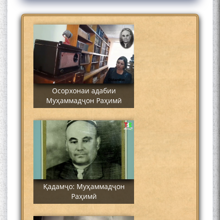
Муҳаммадҷон Раҳимӣ
Осорхонаи адабии
Муҳаммадҷон Раҳимӣ
Қадамҷо: Муҳаммадҷон
Раҳимӣ