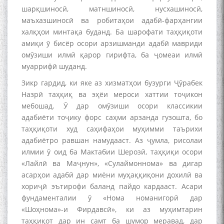
шарқшиносӣ, матншиносӣ, нусхашиносӣ,
маъхазшиносӣ ва робитаҳои адабӣ-фарҳангии
халқҳои минтақа буданд. Ба шарофати таҳқиқоти
амиқи ӯ бисёр осори арзишманди адабӣ мавриди
омӯзиши илмӣ қарор гирифта, ба ҷомеаи илмӣ
муаррифӣ шуданд.
Зикр гардид, ки яке аз хизматҳои бузурги Ҷӯрабек
Назрӣ таҳқиқ ва эҳёи мероси хаттии тоҷикон
мебошад. Ӯ дар омӯзиши осори классикии
адабиёти тоҷику форс саҳми арзанда гузошта, бо
таҳқиқоти худ саҳифаҳои муҳимми таърихи
адабиётро равшан намудааст. Аз ҷумла, рисолаи
илмии ӯ оид ба Мактабии Шерозӣ, таҳқиқи осори
«Лайлӣ ва Маҷнун», «Сулаймоннома» ва дигар
асарҳои адабӣ дар миёни муҳаққиқони дохилӣ ва
хориҷӣ эътирофи баланд пайдо кардааст. Асари
фундаменталии ӯ «Нома номанигорӣ дар
«Шоҳнома»-и Фирдавсӣ», ки аз муҳимтарин
таҳқиқот дар ин самт ба шумор меравад, дар