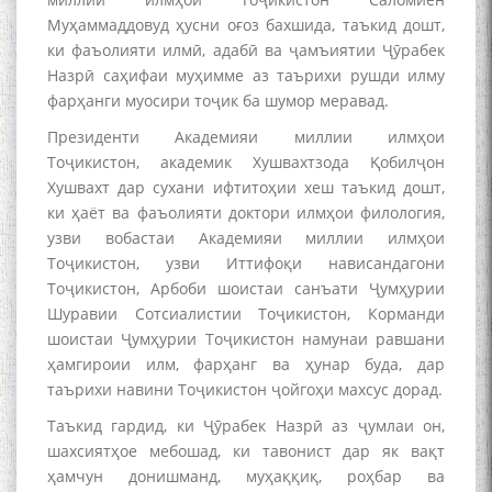
Муҳаммаддовуд ҳусни оғоз бахшида, таъкид дошт,
ки фаъолияти илмӣ, адабӣ ва ҷамъиятии Ҷӯрабек
Назрӣ саҳифаи муҳимме аз таърихи рушди илму
фарҳанги муосири тоҷик ба шумор меравад.
Президенти Академияи миллии илмҳои
Тоҷикистон, академик Хушвахтзода Қобилҷон
Хушвахт дар сухани ифтитоҳии хеш таъкид дошт,
ки ҳаёт ва фаъолияти доктори илмҳои филология,
узви вобастаи Академияи миллии илмҳои
Тоҷикистон, узви Иттифоқи нависандагони
Тоҷикистон, Арбоби шоистаи санъати Ҷумҳурии
Шуравии Сотсиалистии Тоҷикистон, Корманди
шоистаи Ҷумҳурии Тоҷикистон намунаи равшани
ҳамгироии илм, фарҳанг ва ҳунар буда, дар
таърихи навини Тоҷикистон ҷойгоҳи махсус дорад.
Таъкид гардид, ки Ҷӯрабек Назрӣ аз ҷумлаи он,
шахсиятҳое мебошад, ки тавонист дар як вақт
ҳамчун донишманд, муҳаққиқ, роҳбар ва