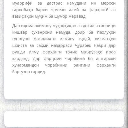
of the name of the Persian
муаррифӣ ва дастрас намудани ин мероси
Gulf
гаронбаҳо барои ҷомеаи илмӣ ва фарҳангӣ аз
вазифаҳои муҳим ба шумор меравад.
Дар идома олимону муҳаққиқон аз дохил ва хориҷи
Сайри Дарвоз бо Мӯъмин
кишвар суханронӣ намуда, доир ба паҳлуҳои
Қаноат: Чанор ҳам "гап"
гуногуни фаъолияти илмиву эҷодӣ, хизматҳои
мезанад
шоиста ва саҳми назарраси Ҷӯрабек Назрӣ дар
рушди илму фарҳанги тоҷик маърӯзаҳо ироа
карданд. Дар фарҷоми чорабинӣ бо иштироки
ҳунармандон чорабинии рангини фарҳангӣ
баргузор гардид.
ШАРҲИ МУЛОҚОТ БО АҲЛИ
ИЛМ ВА МАОРИФИ КИШВАР
АЗ ҶОНИБИ ОЛИМОНИ
АКАДЕМИЯИ МИЛЛИИ
ИЛМҲОИ ТОҶИКИСТОН