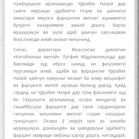
пажӯҳишҳои арзишманди Ҷӯрабек Назрӣ дар
самти омӯзиши адабиёти тоҷик ва шинохти
амиқтари мероси фарҳангии миллат аҳаммияти
бузурги назариявию амалӣ дошта, барои
муҳаққиқон ва аҳли адаб ҳамчун сарчашмаи
боэътимоди илмӣ хизмат мекунанд.
Сипас, директори Муассисаи давлатии
Сухбати навқаламон бо
«Китобхонаи миллӣ» Лутфия Абдулхолиқзода дар
Муъмин Қаноат\Meeting of
young talents with Mumyin
баромади худ иброз намуд, ки фаъолияти
Kanoat
пурсамари илмӣ, адабӣ ва фарҳангии Ҷӯрабек
Назрӣ ҳамчун намунаи хизмат ба илму маърифат
ва фарҳанги миллӣ арзиши баланд дорад. Қайд
гардид, ки Ҷӯрабек Назрӣ дар тӯли фаъолияти худ
бо таҳқиқоти арзишманд, осори мондагор ва
ташаббусҳои фарҳангӣ дар ғанӣ гардонидани
The Persian Gulf Beautiful
ганҷинаи маънавии миллат саҳми назаррас
poetry from Устод Мумин
гузоштааст. Осори ӯ имрӯз низ аз ҷониби
Қаноат (Ustod Mumin Qanoat)
муҳаққиқон, донишҷӯён ва ҳаводорони адабиёту
and Master Mehryar
фарҳанг мавриди омӯзиш қарор дошта, нигоҳдорӣ,
Mehrafarin about the conflict