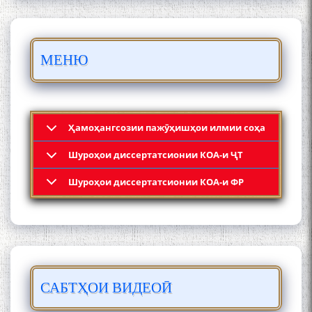
БО 4 000 000 СОМОНӢ
ПАЙКАРА ВА ОСОРХОНАИ
МЕНЮ
МӮЪМИН ҚАНОАТ СОХТА
ШУД!
Ҳамоҳангсозии пажӯҳишҳои илмии соҳа
Шyроҳои диссертатсионии КОА-и ҶТ
Кадамчо Худои Шарифзода
Шyроҳои диссертатсионии КОА-и ФР
САБТҲОИ ВИДЕОӢ
Сайре дар Осорхона