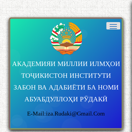
АКАДЕМИЯИ МИЛЛИИ ИЛМҲОИ
ТОҶИКИСТОН ИНСТИТУТИ
ЗАБОН ВА АДАБИЁТИ БА НОМИ
АБУАБДУЛЛОҲИ РӮДАКӢ
E-Mail:iza.rudaki@gmail.com