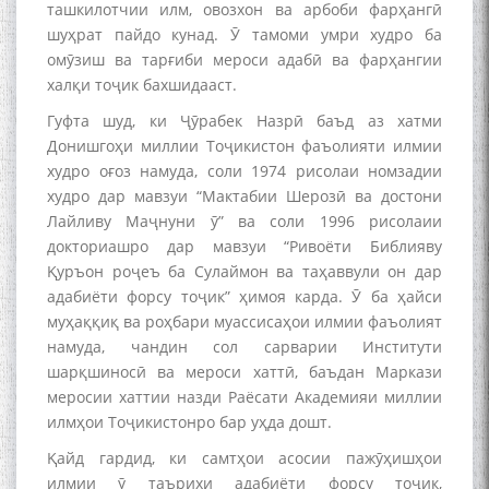
ташкилотчии илм, овозхон ва арбоби фарҳангӣ
шуҳрат пайдо кунад. Ӯ тамоми умри худро ба
омӯзиш ва тарғиби мероси адабӣ ва фарҳангии
халқи тоҷик бахшидааст.
Гуфта шуд, ки Ҷӯрабек Назрӣ баъд аз хатми
Донишгоҳи миллии Тоҷикистон фаъолияти илмии
худро оғоз намуда, соли 1974 рисолаи номзадии
худро дар мавзуи “Мактабии Шерозӣ ва достони
Лайливу Маҷнуни ӯ” ва соли 1996 рисолаии
докториашро дар мавзуи “Ривоёти Библияву
Қуръон роҷеъ ба Сулаймон ва таҳаввули он дар
адабиёти форсу тоҷик” ҳимоя карда. Ӯ ба ҳайси
муҳаққиқ ва роҳбари муассисаҳои илмии фаъолият
намуда, чандин сол сарварии Институти
шарқшиносӣ ва мероси хаттӣ, баъдан Маркази
меросии хаттии назди Раёсати Академияи миллии
илмҳои Тоҷикистонро бар уҳда дошт.
Қайд гардид, ки самтҳои асосии пажӯҳишҳои
илмии ӯ таърихи адабиёти форсу тоҷик,