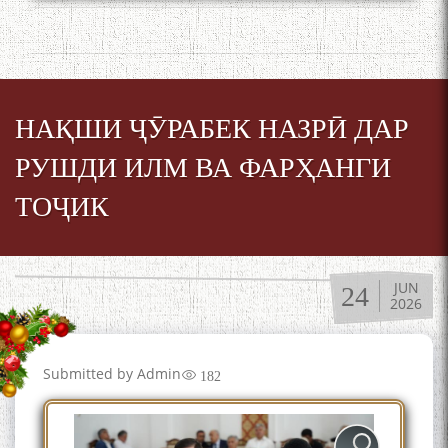
НАҚШИ ҶӮРАБЕК НАЗРӢ ДАР
РУШДИ ИЛМ ВА ФАРҲАНГИ
ТОҶИК
JUN
24
2026
Submitted by
Admin
182