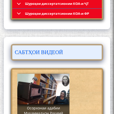
Шyроҳои диссертатсионии КОА-и ҶТ
Кадамчо Худои Шарифзода
Шyроҳои диссертатсионии КОА-и ФР
САБТҲОИ ВИДЕОӢ
Сайре дар Осорхона
Муҳаммадҷон Раҳимӣ
Осорхонаи адабии
Муҳаммадҷон Раҳимӣ