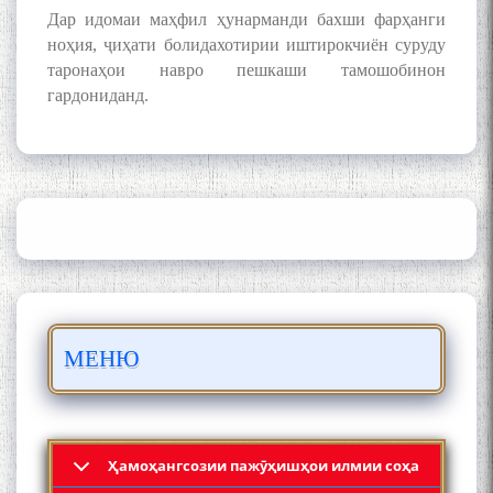
Дар идомаи маҳфил ҳунарманди бахши фарҳанги
ноҳия, ҷиҳати болидахотирии иштирокчиён суруду
таронаҳои навро пешкаши тамошобинон
гардониданд.
ШАРҲИ МУЛОҚОТ БО АҲЛИ
ИЛМ ВА МАОРИФИ КИШВАР
АЗ ҶОНИБИ ОЛИМОНИ
АКАДЕМИЯИ МИЛЛИИ
ИЛМҲОИ ТОҶИКИСТОН
БО 4 000 000 СОМОНӢ
ПАЙКАРА ВА ОСОРХОНАИ
МЕНЮ
МӮЪМИН ҚАНОАТ СОХТА
ШУД!
Ҳамоҳангсозии пажӯҳишҳои илмии соҳа