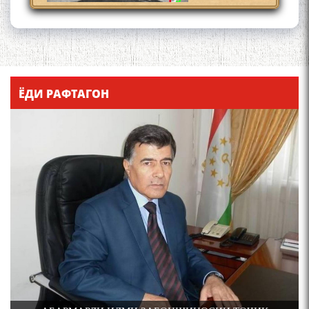
Қадамҷо - Лоҳутӣ
ЁДИ РАФТАГОН
4-уми декабр- зодрӯзи
шоири абадзинда Абулқосим
Лоҳутӣ