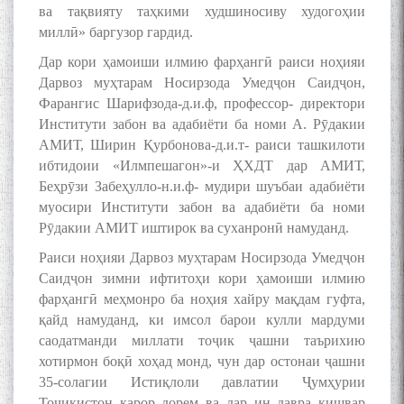
МАВЛОНО ҶАЛОЛИДДИНИ
ва тақвияту таҳкими худшиносиву худогоҳии
БАЛХӢ БУЗУРГТАРИН
миллӣ» баргузор гардид.
МУТАФАККИР ВА ОРИФИ
Дар кори ҳамоиши илмию фарҳангӣ раиси ноҳияи
ЗАБОНУ АДАБИ ТОҶИК
Дарвоз муҳтарам Носирзода Умедҷон Саидҷон,
Фарангис Шарифзода-д.и.ф, профессор- директори
Институти забон ва адабиёти ба номи А. Рӯдакии
АМИТ, Ширин Қурбонова-д.и.т- раиси ташкилоти
ибтидоии «Илмпешагон»-и ҲХДТ дар АМИТ,
Беҳрӯзи Забеҳулло-н.и.ф- мудири шуъбаи адабиёти
به عبارت دیگر: گفتگو با مومن
قناعت Mumin Qanoat
муосири Институти забон ва адабиёти ба номи
Рӯдакии АМИТ иштирок ва суханронӣ намуданд.
Раиси ноҳияи Дарвоз муҳтарам Носирзода Умедҷон
Саидҷон зимни ифтитоҳи кори ҳамоиши илмию
фарҳангӣ меҳмонро ба ноҳия хайру мақдам гуфта,
қайд намуданд, ки имсол барои кулли мардуми
саодатманди миллати тоҷик ҷашни таърихию
хотирмон боқӣ хоҳад монд, чун дар остонаи ҷашни
Сухбати навқаламон бо
Муъмин Қаноат\Meeting of
35-солагии Истиқлоли давлатии Ҷумҳурии
young talents with Mumyin
Тоҷикистон қарор дорем ва дар ин давра кишвар