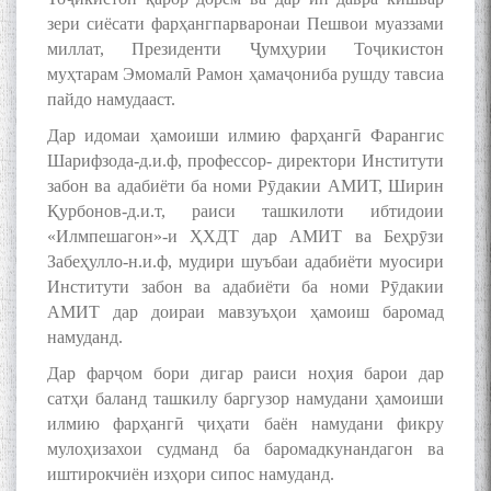
Kanoat
зери сиёсати фарҳангпарваронаи Пешвои муаззами
миллат, Президенти Ҷумҳурии Тоҷикистон
муҳтарам Эмомалӣ Рамон ҳамаҷониба рушду тавсиа
пайдо намудааст.
Дар идомаи ҳамоиши илмию фарҳангӣ Фарангис
Шарифзода-д.и.ф, профессор- директори Институти
The Persian Gulf Beautiful
poetry from Устод Мумин
забон ва адабиёти ба номи Рӯдакии АМИТ, Ширин
Қаноат (Ustod Mumin Qanoat)
Қурбонов-д.и.т, раиси ташкилоти ибтидоии
and Master Mehryar
«Илмпешагон»-и ҲХДТ дар АМИТ ва Беҳрӯзи
Mehrafarin about the conflict
Забеҳулло-н.и.ф, мудири шуъбаи адабиёти муосири
of the name of the Persian
Институти забон ва адабиёти ба номи Рӯдакии
Gulf
АМИТ дар доираи мавзуъҳои ҳамоиш баромад
намуданд.
Дар фарҷом бори дигар раиси ноҳия барои дар
Сайри Дарвоз бо Мӯъмин
сатҳи баланд ташкилу баргузор намудани ҳамоиши
Қаноат: Чанор ҳам "гап"
мезанад
илмию фарҳангӣ ҷиҳати баён намудани фикру
мулоҳизахои судманд ба баромадкунандагон ва
иштирокчиён изҳори сипос намуданд.