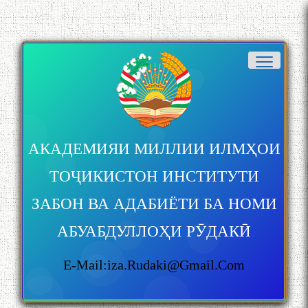
АКАДЕМИЯИ МИЛЛИИ ИЛМҲОИ
ТОҶИКИСТОН ИНСТИТУТИ
ЗАБОН ВА АДАБИЁТИ БА НОМИ
АБУАБДУЛЛОҲИ РӮДАКӢ
E-Mail:iza.rudaki@gmail.com