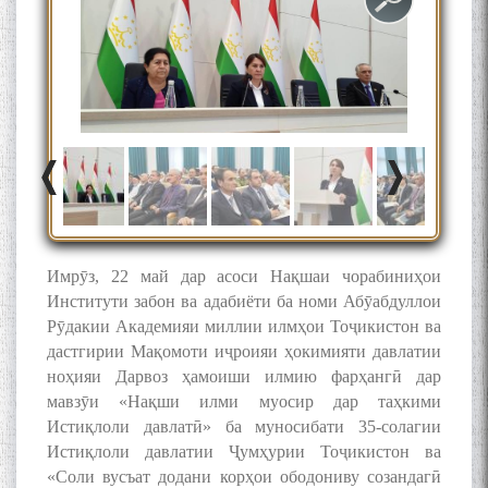
БА МУНОСИБАТИ
БУЗУРГДОШТИ РӮЗИ РӮДАКӢ
Имрӯз, 22 май дар асоси Нақшаи чорабиниҳои
Дар Академияи миллии
Институти забон ва адабиёти ба номи Абӯабдуллои
илмҳои Тоҷикистон бахшида
Рӯдакии Академияи миллии илмҳои Тоҷикистон ва
ба 100-солагии мунаққиду
дастгирии Мақомоти иҷроияи ҳокимияти давлатии
адабиётшинос Соҳиб
Табаров ҳамоиши илмӣ-
ноҳияи Дарвоз ҳамоиши илмию фарҳангӣ дар
назариявӣ баргузор гардид.
мавзӯи «Нақши илми муосир дар таҳкими
Истиқлоли давлатӣ» ба муносибати 35-солагии
Истиқлоли давлатии Ҷумҳурии Тоҷикистон ва
«Соли вусъат додани корҳои ободониву созандагӣ