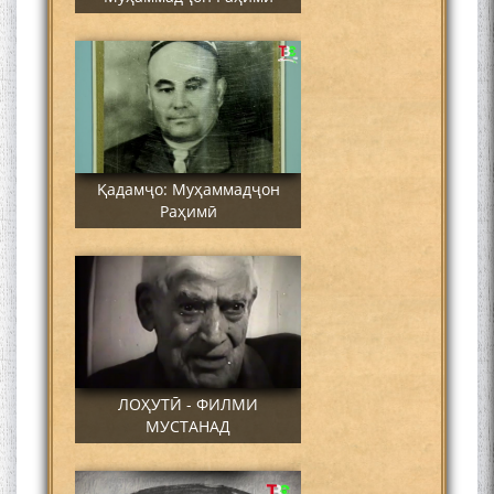
Қадамҷо: Муҳаммадҷон
Раҳимӣ
ЛОҲУТӢ - ФИЛМИ
МУСТАНАД