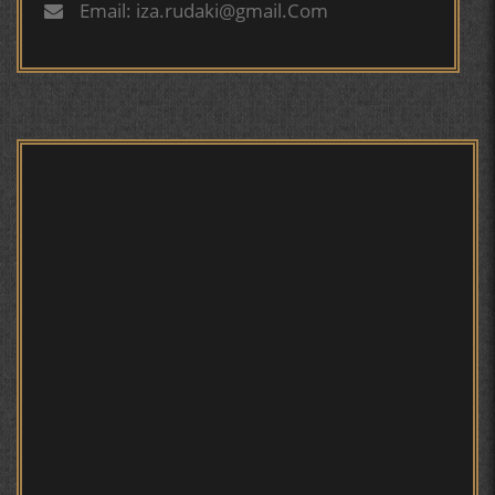
Email: iza.rudaki@gmail.Com
БЕРУНӢ ВА НАВРӮЗИ АҶАМ
БЕРУНӢ ВА ЁДКАРДИ ҶАШНИ САДА
Мирзо Турсунзода - филми
мустанад
САНЪАТҲОИ БАДЕИИ МАЪНОӢ ДАР АШЪОРИ
КАМОЛИ ХУҶАНДӢ ЗУЛФИЯ ИСМАТОВА.
МИРЗО ТУРСУНЗОДА – ШОИРИ ВАТАНХОҲ ВА
ИНСОНДӮСТ
Мирзо Турсунзода - Шоиро,
аз сӯхтан дорӣ хабар
ПРЕДПОСЫЛКИ СТАНОВЛЕНИЯ
ФИЛОЛОГИЧЕСКОГО РОМАНА В ТАДЖИКСКОЙ
МУРУВВАТИЁН ДЖ. ДЖ.