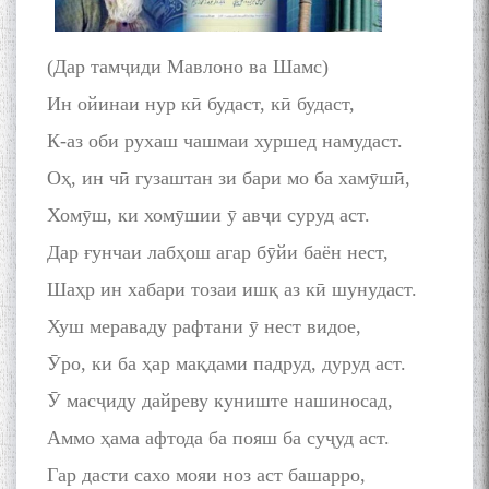
(Дар тамҷиди Мавлоно ва Шамс)
Ин ойинаи нур кӣ будаст, кӣ будаст,
К-аз оби рухаш чашмаи хуршед намудаст.
Оҳ, ин чӣ гузаштан зи бари мо ба хамӯшӣ,
Хомӯш, ки хомӯшии ӯ авҷи суруд аст.
Дар ғунчаи лабҳош агар бӯйи баён нест,
Шаҳр ин хабари тозаи ишқ аз кӣ шунудаст.
Хуш мераваду рафтани ӯ нест видое,
Ӯро, ки ба ҳар мақдами падруд, дуруд аст.
Ӯ масҷиду дайреву куниште нашиносад,
Аммо ҳама афтода ба пояш ба суҷуд аст.
Гар дасти сахо мояи ноз аст башарро,