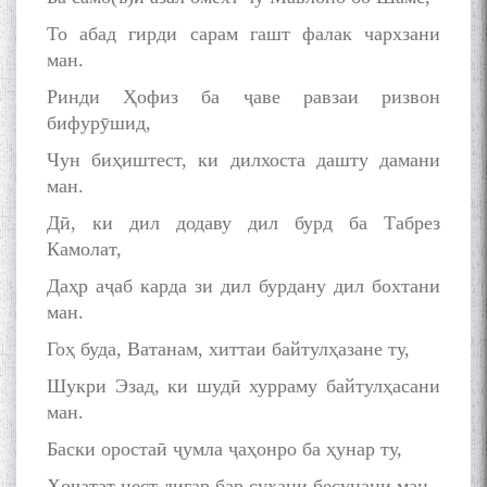
То абад гирди сарам гашт фалак чархзани
ман.
Ринди Ҳофиз ба ҷаве равзаи ризвон
به عبارت دیگر: گفتگو با مومن
бифурӯшид,
قناعت Mumin Qanoat
Чун биҳиштест, ки дилхоста дашту дамани
ман.
Дӣ, ки дил додаву дил бурд ба Табрез
Камолат,
Даҳр аҷаб карда зи дил бурдану дил бохтани
ман.
Сухбати навқаламон бо
Муъмин Қаноат\Meeting of
Гоҳ буда, Ватанам, хиттаи байтулҳазане ту,
young talents with Mumyin
Шукри Эзад, ки шудӣ хурраму байтулҳасани
Kanoat
ман.
Баски оростаӣ ҷумла ҷаҳонро ба ҳунар ту,
Ҳоҷатат нест дигар бар сухани бесунани ман.