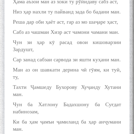
Ҳама аъзои ман аз хоки ту рӯйидаву сабз аст,
Низ ҳар нахли ту пайванд зада бо бадани ман.
Реша дар оби ҳаёт аст, гар аз мо шаҷаре ҳаст,
Сабз аз чашмаи Хизр аст чамони чамани ман.
Чун зи ҳар кӯ расад овои кишоварзии
Зардушт,
Сар занад сабзаи сарвода зи яшти куҳани ман.
Ман аз он шавкати дерина чӣ гӯям, ки туӣ,
ту,
Тахти Ҷамшеду Бухорову Хуҷанду Хутани
ман.
Чун ба Хатлону Бадахшону ба Суғдат
набинозам,
Ки ба ҳам ҷамъи ҷамиланд ба ҳар анҷумани
ман.