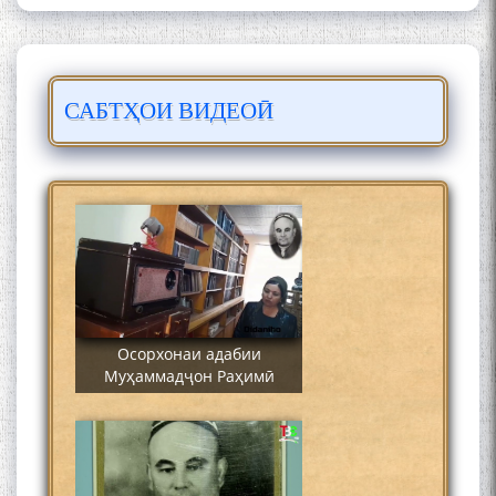
САБТҲОИ ВИДЕОӢ
Сайре дар Осорхона
Муҳаммадҷон Раҳимӣ
Осорхонаи адабии
Муҳаммадҷон Раҳимӣ