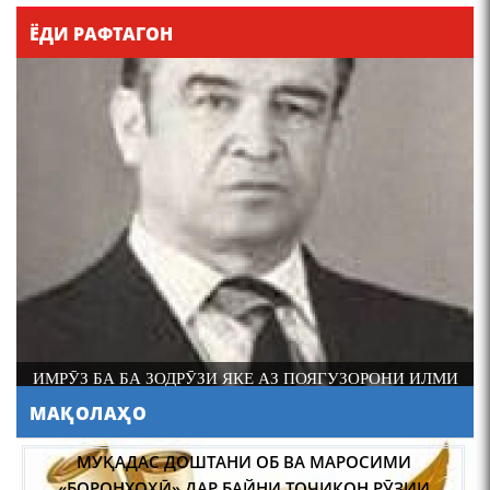
Қадамҷо - Лоҳутӣ
ЁДИ РАФТАГОН
4-уми декабр- зодрӯзи
шоири абадзинда Абулқосим
Лоҳутӣ
ИМРӮЗ БА БА ЗОДРӮЗИ ЯКЕ АЗ ПОЯГУЗОРОНИ ИЛМИ
ФОЛКЛОРШИНОСИИ ТОҶИК АКАДЕМИК РАҶАБ
МАҚОЛАҲО
АМОНОВ САД СОЛ ПУР ШУД.
АБУЛҚОСИМ ЛОҲУТӢ /
ABULQOSIM LOHUTY/
НАВГАРОӢ ДАР “САДОИ МАҲШАР” АСКАР ҲАКИМ