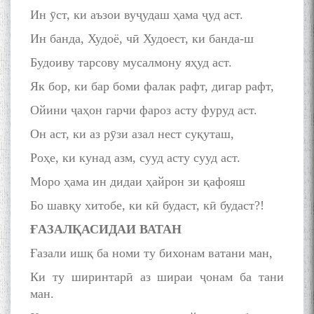
Ин ӯст, ки аъзои вуҷудаш ҳама ҷуд аст.
Ин банда, Худоё, чӣ Худоест, ки банда-ш
Будоиву тарсову мусалмону яҳуд аст.
Як бор, ки бар боми фалак рафт, дигар рафт,
Ойини ҷаҳон гарчи фароз асту фуруд аст.
Он аст, ки аз рӯзи азал нест суқуташ,
Роҳе, ки кунад азм, сууд асту сууд аст.
Моро ҳама ин дидаи ҳайрон зи қафояш
Бо шавқу хитобе, ки кӣ будаст, кӣ будаст?!
ҒАЗАЛҚАСИДАИ ВАТАН
Ғазали ишқ ба номи ту бихонам ватани ман,
Ки ту ширинтарӣ аз шираи ҷонам ба тани
ман.