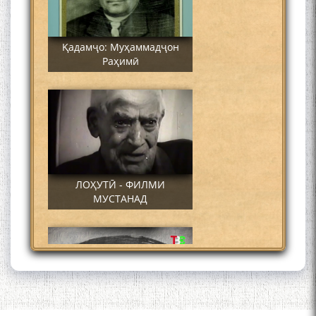
Қадамҷо: Муҳаммадҷон
Раҳимӣ
ЛОҲУТӢ - ФИЛМИ
МУСТАНАД