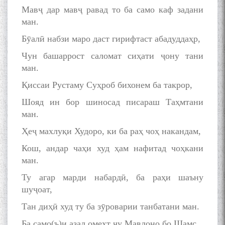
Мавҷ дар мавҷ равад то ба само каф задани
ман.
Бӯалӣ набзи маро даст гирифтаст абадуддаҳр,
Чун башаррост саломат сиҳати ҷону тани
ман.
Дар Академияи миллии
Қиссаи Рустаму Суҳроб бихонем ба такрор,
илмҳои Тоҷикистон бахшида
ба 100-солагии мунаққиду
Шояд ин бор шиносад писараш Таҳмтани
адабиётшинос Соҳиб
ман.
Табаров ҳамоиши илмӣ-
Ҳеҷ махлуқи Худоро, ки ба раҳ чоҳ накандам,
назариявӣ баргузор гардид.
Кош, андар чаҳи худ ҳам нафитад чоҳкани
ман.
Ту агар марди набардӣ, ба раҳи шаъну
МАВЛОНО ҶАЛОЛИДДИНИ
БАЛХӢ БУЗУРГТАРИН
шуҷоат,
МУТАФАККИР ВА ОРИФИ
Тан диҳӣ худ ту ба зӯроварии танбатани ман.
ЗАБОНУ АДАБИ ТОҶИК
Ба само(ъ)и азал омехт чу Мавлоно бо Шамс,