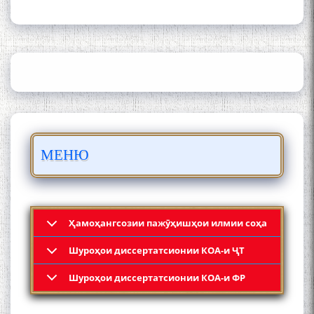
ИЛМ ВА МАОРИФИ КИШВАР
АЗ ҶОНИБИ ОЛИМОНИ
АКАДЕМИЯИ МИЛЛИИ
ИЛМҲОИ ТОҶИКИСТОН
БО 4 000 000 СОМОНӢ
ПАЙКАРА ВА ОСОРХОНАИ
МЕНЮ
МӮЪМИН ҚАНОАТ СОХТА
ШУД!
Ҳамоҳангсозии пажӯҳишҳои илмии соҳа
Шyроҳои диссертатсионии КОА-и ҶТ
Кадамчо Худои Шарифзода
Шyроҳои диссертатсионии КОА-и ФР