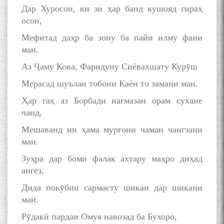
Дар Хуросон, ки зи ҳар банд кушояд гираҳ
осон,
Мефитад даҳр ба зону ба пайи илму фани
ман.
Аз Ҷаму Кова, Фаридуну Сиёвахшату Курӯш
Мерасад шуълаи тобони Каён то замани ман.
Ҳар гаҳ аз Борбади нағмазан орам сухане
чанд,
Мешаванд ин ҳама мурғони чаман чангзани
ман.
Зуҳра дар боми фалак ахтару маҳро диҳад
ангез,
Дида покӯбии сармасту шикан дар шикани
ман.
БА МУНОСИБАТИ
Рӯдакӣ пардаи Омуя навозад ба Бухоро,
БУЗУРГДОШТИ РӮЗИ РӮДАКӢ