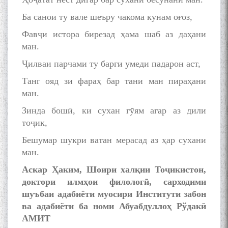
Ба санои ту вале шеъру чакома кунам оғоз,
The Persian Gulf Beautiful
poetry from Устод Мумин
Фавҷи истора бирезад ҳама шаб аз даҳани
Қаноат (Ustod Mumin Qanoat)
ман.
and Master Mehryar
Ҷилваи парчами ту барги умеди падарон аст,
Mehrafarin about the conflict
of the name of the Persian
Танг ояд зи фараҳ бар тани ман пираҳани
Gulf
ман.
Зинда бошӣ, ки сухан гӯям агар аз дили
Сайри Дарвоз бо Мӯъмин
тоҷик,
Қаноат: Чанор ҳам "гап"
Бешумар шукри ватан мерасад аз ҳар сухани
мезанад
ман.
Аскар Ҳаким, Шоири халқии Тоҷикистон,
доктори илмҳои филологӣ, сарходими
шуъбаи адабиёти муосири Институти забон
ва адабиёти ба номи Абуабдуллоҳ Рўдакӣ
АМИТ
ШАРҲИ МУЛОҚОТ БО АҲЛИ