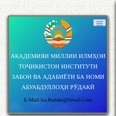
АКАДЕМИЯИ МИЛЛИИ ИЛМҲОИ
ТОҶИКИСТОН ИНСТИТУТИ
ЗАБОН ВА АДАБИЁТИ БА НОМИ
АБУАБДУЛЛОҲИ РӮДАКӢ
E-Mail:iza.rudaki@gmail.com