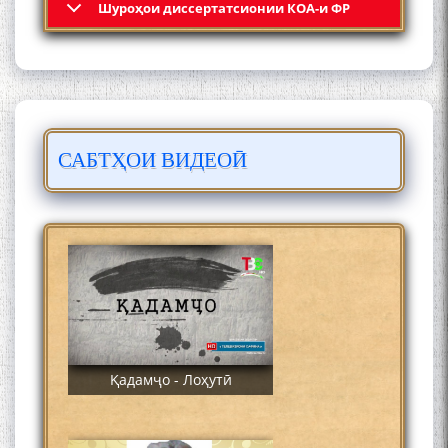
Шyроҳои диссертатсионии КОА-и ФР
Раҳимӣ
САБТҲОИ ВИДЕОӢ
ЛОҲУТӢ - ФИЛМИ
МУСТАНАД
Қадамҷо - Лоҳутӣ