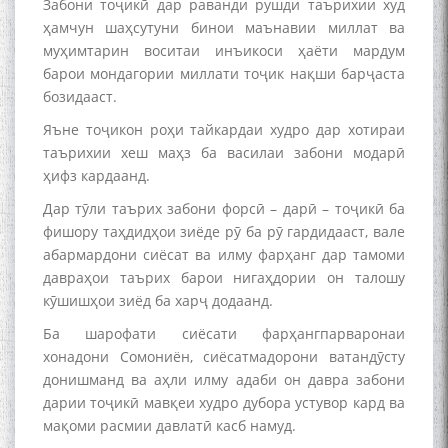
Забони тоҷикӣ дар раванди рушди таърихии худ
ҳамчун шаҳсутуни бинои маънавии миллат ва
муҳимтарин воситаи инъикоси ҳаёти мардум
барои мондагории миллати тоҷик нақши барҷаста
бозидааст.
Яъне тоҷикон роҳи тайкардаи худро дар хотираи
таърихии хеш маҳз ба василаи забони модарӣ
ҳифз кардаанд.
Дар тӯли таърих забони форсӣ – дарӣ – тоҷикӣ ба
фишору таҳдидҳои зиёде рӯ ба рӯ гардидааст, вале
абармардони сиёсат ва илму фарҳанг дар тамоми
давраҳои таърих барои нигаҳдории он талошу
кӯшишҳои зиёд ба харҷ додаанд.
Ба шарофати сиёсати фарҳангпарваронаи
хонадони Сомониён, сиёсатмадорони ватандӯсту
донишманд ва аҳли илму адаби он давра забони
дарии тоҷикӣ мавқеи худро дубора устувор кард ва
мақоми расмии давлатӣ касб намуд.