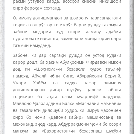
расмӣ устувор карда, асосҳои сиёсии инкишофи
онро фароҳам сохтанд.
Олимону донишмандон ва шоирону нависандагони
тоҷик аз он рӯзгор то имрӯз барои рушду такомули
забони модарии худ осори илмиву адабии
пурғановате навишта, заминаҳои мондагории онро
таъмин намуданд.
Забоне, ки дар саргаҳи рушди он устод Рӯдакӣ
қарор дошт, ба ҳаким Абулқосими Фирдавсӣ имкон
дод, ки «Шоҳнома»-и безаволи худро таълиф
намояд, Абуалӣ ибни Сино, Абурайҳони Берунӣ,
Умари Хайём ва садҳо нафар олимону
донишмандони дигар шукӯҳу ҷалоли забони
тоҷикиро ба аҳли олам муаррифӣ карданд,
Мавлоно Ҷалолиддини Балхӣ «Маснавии маънавӣ»
ва ғазалиёти дилошӯби худро, ки имрӯз ҷаҳониён
онро бо номи «Девони кабир» мешиносанд ва
мехонанд, эҷод кард, Абдурраҳмони Ҷомӣ бо осори
манзум ва «Баҳористон»-и бехазонаш шукӯҳи