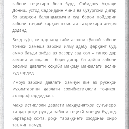
забони тоҷикиро боло бурд, Сайидову Аҳмади
Дониш, устод Садриддин Айнӣ ва бузургони дигар
бо асарҳои баландмазмуни худ барои пойдории
забони тоҷикӣ корҳои шоистаи таърихиро анҷом
доданд.
Бояд гуфт, ки ҳарчанд тайи асрҳои тӯлонӣ забони
тоҷикӣ ҳамеша забони илму адабу фарҳанг буд,
аммо баъди зиёда аз ҳазору сад сол – танҳо дар
замони истиқлол – бори дигар ба ҳайси забони
расмии давлатӣ соҳиби мақому манзалати аслии
худ гардид.
Имрӯз забони давлатӣ ҳамчун яке аз рукнҳои
муҳимтарини давлати соҳибистиқлоли тоҷикон
эътироф гардидааст.
Маҳз истиқлоли давлатӣ маҳдудиятҳои сунъиеро,
ки дар роҳи рушди забони тоҷикӣ мавҷуд буданд,
бартараф сохта, роҳи тараққиёти озодонаи онро
таъмин намуд.