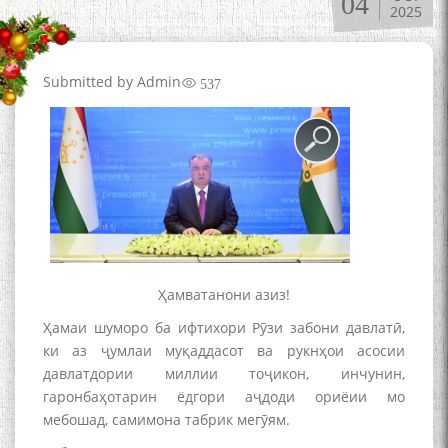
04
2025
Submitted by
Admin
537
Ҳамватанони азиз!
Ҳамаи шуморо ба ифтихори Рӯзи забони давлатӣ,
ки аз ҷумлаи муқаддасот ва рукнҳои асосии
давлатдории миллии тоҷикон, инчунин,
гаронбаҳотарин ёдгори аҷдоди ориёии мо
мебошад, самимона табрик мегӯям.