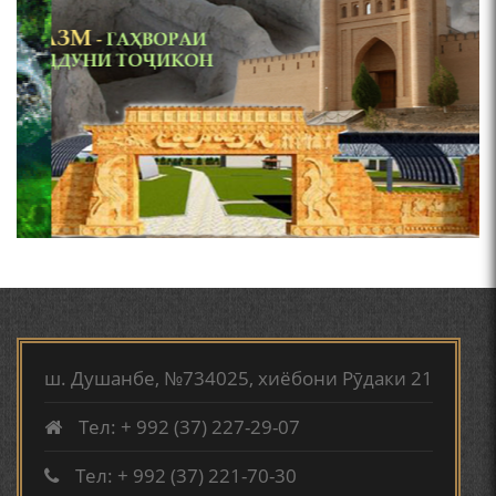
ҚАСИДАИ ГУМШУДАИ РӮДАКӢ ШАМСИДДИН
МУҲАММАДӢ.
Мирзо Турсунзода - филми
ПРЕДПОСЫЛКИ СТАНОВЛЕНИЯ
мустанад
ФИЛОЛОГИЧЕСКОГО РОМАНА В ТАДЖИКСКОЙ
МУРУВВАТИЁН ДЖ. ДЖ.
ТВ САЁҲӢ: ИНЪИКОСИ ЧОРАБИНӢ БА МУНОСИБАТИ
ҶАШНИ ВАҲДАТИ МИЛЛӢ ДАР АМИТ
ВАСФИ МОДАР ДАР НАМУНАҲОИ ОСОРИ ШИФОҲИ
Мирзо Турсунзода - Шоиро,
аз сӯхтан дорӣ хабар
ш. Душанбе, №734025, хиёбони Рӯдаки 21
ВОЖАҲОИ НУРОНИИ ШЕЪР АНЗУРАТИ МАЛИКЗОД.
Тел: + 992 (37) 227-29-07
Тел: + 992 (37) 221-70-30
ТАСАВВУРИ МАРДУМ ДАР ХУСУСИ ИШҚИ РӮДАКӢ