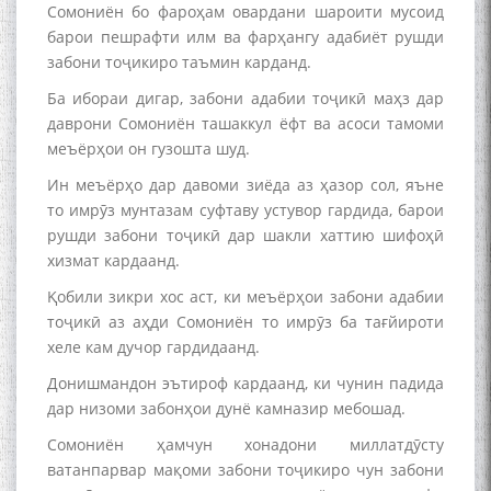
Сомониён бо фароҳам овардани шароити мусоид
барои пешрафти илм ва фарҳангу адабиёт рушди
забони тоҷикиро таъмин карданд.
Ба ибораи дигар, забони адабии тоҷикӣ маҳз дар
даврони Сомониён ташаккул ёфт ва асоси тамоми
меъёрҳои он гузошта шуд.
Ин меъёрҳо дар давоми зиёда аз ҳазор сол, яъне
то имрӯз мунтазам суфтаву устувор гардида, барои
рушди забони тоҷикӣ дар шакли хаттию шифоҳӣ
хизмат кардаанд.
Қобили зикри хос аст, ки меъёрҳои забони адабии
тоҷикӣ аз аҳди Сомониён то имрӯз ба тағйироти
хеле кам дучор гардидаанд.
Донишмандон эътироф кардаанд, ки чунин падида
дар низоми забонҳои дунё камназир мебошад.
Сомониён ҳамчун хонадони миллатдӯсту
ватанпарвар мақоми забони тоҷикиро чун забони