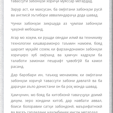
тавассути забонҳои хориҷӣ муяссар мегардад.
به عبارت دیگر: گفتگو با مومن
Зарур аст, ки махсусан, ба омӯхтани забонҳои русӣ
قناعت Mumin Qanoat
ва англисӣ эътибори аввалиндараҷа дода шавад.
Чунки забонҳои зикршуда аз ҷумлаи забонҳои
ҷаҳонӣ мебошанд.
Агар мо хоҳем, ки рушди ояндаи илмӣ ва техникиву
технологии кишварамонро таъмин намоем, бояд
шароит муҳайё созем, ки фарзандонамон забонҳои
хориҷиро хуб омӯзанд ва ҳамчун кадрҳои ба
Сухбати навқаламон бо
талаботи замонаи пешрафт ҷавобгӯй ба камол
Муъмин Қаноат\Meeting of
young talents with Mumyin
расанд.
Kanoat
Дар баробари ин, таъкид менамоям, ки омӯхтани
забонҳои хориҷӣ тавассути забони давлатӣ ва ба
дараҷаи аъло донистани он ба роҳ монда шавад.
Ҳамчунин, мо бояд ба китобхонӣ таваҷҷуҳи доимӣ
диҳем, зеро хондани китоб, дар навбати аввал,
The Persian Gulf Beautiful
боиси болоравии сатҳи забондонӣ, маърифатнокӣ
poetry from Устод Мумин
ва васеъ гардидани ҷаҳонбинии инсон мегардад.