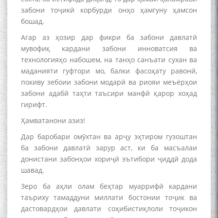
забони тоҷикӣ корбурди онҳо ҳамгуну ҳамсон
бошад.
Агар аз ҳозир дар фикри ба забони давлатӣ
Дар Академияи миллии
мувофиқ кардани забони инноватсия ва
илмҳои Тоҷикистон бахшида
технологияҳо набошем, на танҳо санъати сухан ва
ба 100-солагии мунаққиду
адабиётшинос Соҳиб
маданияти гуфтори мо, балки фасоҳату равонӣ,
Табаров ҳамоиши илмӣ-
покиву зебоии забони модарӣ ва риояи меъёрҳои
назариявӣ баргузор гардид.
забони адабӣ таҳти таъсири манфӣ қарор хоҳад
гирифт.
Ҳамватанони азиз!
МАВЛОНО ҶАЛОЛИДДИНИ
Дар баробари омӯхтан ва арҷу эҳтиром гузоштан
БАЛХӢ БУЗУРГТАРИН
ба забони давлатӣ зарур аст, ки ба масъалаи
МУТАФАККИР ВА ОРИФИ
донистани забонҳои хориҷӣ эътибори ҷиддӣ дода
ЗАБОНУ АДАБИ ТОҶИК
шавад.
Зеро ба аҳли олам беҳтар муаррифӣ кардани
таъриху тамаддуни миллати бостонии тоҷик ва
дастовардҳои давлати соҳибистиқлоли тоҷикон