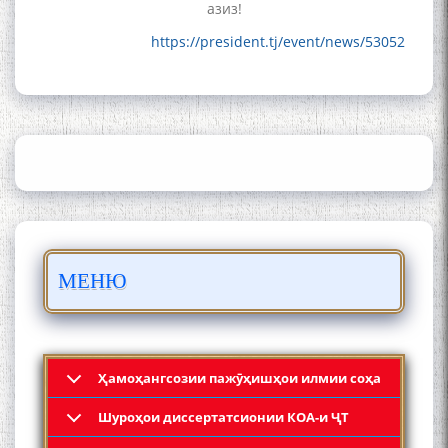
азиз!
https://president.tj/event/news/53052
Сайре дар Осорхона
Муҳаммадҷон Раҳимӣ
Осорхонаи адабии
Муҳаммадҷон Раҳимӣ
МЕНЮ
Ҳамоҳангсозии пажӯҳишҳои илмии соҳа
Шyроҳои диссертатсионии КОА-и ҶТ
Қадамҷо: Муҳаммадҷон