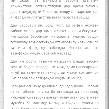
Ин ҳолат аз манзалати забони давлатии
Тоҷикистони соҳибистиқлол дар арсаи ҷаҳонӣ
дарак медиҳад, ки боиси ифтихору сарфарозии ҳар
як фарди миллатдӯст ва ватанпараст мебошад.
Дар баробари ин, бояд гуфт, ки ҳифзи асолати
забони миллӣ дар замони ҷаҳонишавии босуръат,
интишори бесобиқаи иттилооти гуногун, рушди
техникаву технологияҳои иттилоотиву иртиботӣ ва
таъсири фарҳангу забонҳои бегона яке аз
вазифаҳои муҳим ба ҳисоб меравад.
Дар ин росто, таъмин намудани рушди забони
тоҷикӣ бо дарназардошти ҳамқадами навовариҳои
илмӣ ва техникиву технологии ҷаҳон сохтани он
низ аз ҷумлаи вазифаҳои муҳим мебошад.
БА МУНОСИБАТИ
Вазифаи олимону донишмандон дар чунин шароит
БУЗУРГДОШТИ РӮЗИ РӮДАКӢ
аз он иборат аст, ки бо истифода аз тавоноиву
имкониятҳои забонамон калимаву истилоҳоти нави
мутобиқ ба мантиқу мазмуни соҳаҳои гуногунро
сохта, ба истифода диҳанд, то дар ҳамаи қаламрави