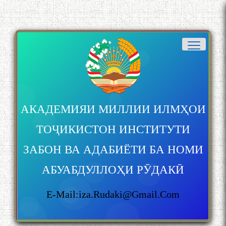
АКАДЕМИЯИ МИЛЛИИ ИЛМҲОИ
ТОҶИКИСТОН ИНСТИТУТИ
ЗАБОН ВА АДАБИЁТИ БА НОМИ
АБУАБДУЛЛОҲИ РӮДАКӢ
E-Mail:iza.rudaki@gmail.com