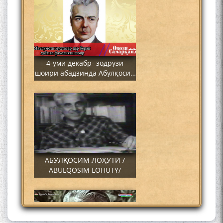
4-уми декабр- зодрӯзи
шоири абадзинда Абулқосим
Лоҳутӣ
АБУЛҚОСИМ ЛОҲУТӢ /
ABULQOSIM LOHUTY/