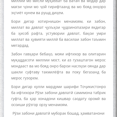
миллии мо мисли муҳаббат ба Ватан ва модар дар
мағзи ҷони мо ҷой гирифтаанд ва мо бояд онҳоро
эҳтиёт кунем ва рушд диҳем.
Бори дигар хотирнишон менамоям, ки забон,
миллат ва давлат ҷузъҳои ҷудоинопазири якдигар
БО 4 000 000 СОМОНӢ
ПАЙКАРА ВА ОСОРХОНАИ
ба ҳисоб рафта, устувории давлат, бақои умри
МӮЪМИН ҚАНОАТ СОХТА
миллат ва ҳувияти миллӣ ба василаи забон таъмин
ШУД!
мегардад.
Забон гавҳари бебаҳо, мояи ифтихор ва олитарин
муқаддасоти миллии мост, ки аз гузаштагон мерос
мондааст ва мо бояд онро барои наслҳои оянда дар
шакли суфтаву такмилёфта ва поку бегазанд ба
мерос гузорем.
Кадамчо Худои Шарифзода
Бори дигар кулли мардуми шарифи Тоҷикистонро
ба ифтихори Рӯзи забони давлатӣ самимона табрик
гуфта, ба ҳар хонадони кишвар саодату оромӣ ва
осоиши рӯзгор орзу менамоям.
Рӯзи забони давлатӣ муборак бошад, ҳамватанони