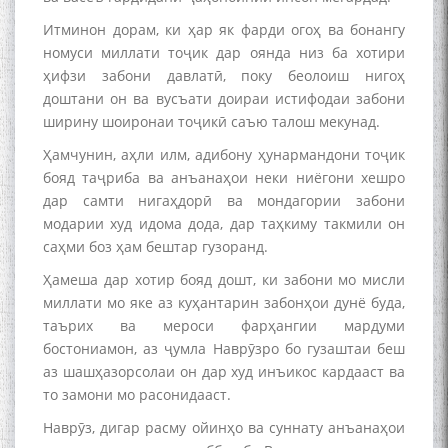
Қаноат (Ustod Mumin Qanoat)
and Master Mehryar
Итминон дорам, ки ҳар як фарди огоҳ ва бонангу
Mehrafarin about the conflict
номуси миллати тоҷик дар оянда низ ба хотири
of the name of the Persian
ҳифзи забони давлатӣ, поку беолоиш нигоҳ
Gulf
доштани он ва вусъати доираи истифодаи забони
ширину шоиронаи тоҷикӣ саъю талош мекунад.
Ҳамчунин, аҳли илм, адибону ҳунармандони тоҷик
Сайри Дарвоз бо Мӯъмин
бояд таҷриба ва анъанаҳои неки ниёгони хешро
Қаноат: Чанор ҳам "гап"
дар самти нигаҳдорӣ ва мондагории забони
мезанад
модарии худ идома дода, дар таҳкиму такмили он
саҳми боз ҳам бештар гузоранд.
Ҳамеша дар хотир бояд дошт, ки забони мо мисли
миллати мо яке аз куҳантарин забонҳои дунё буда,
таърих ва мероси фарҳангии мардуми
бостониамон, аз ҷумла Наврӯзро бо гузаштаи беш
ШАРҲИ МУЛОҚОТ БО АҲЛИ
аз шашҳазорсолаи он дар худ инъикос кардааст ва
ИЛМ ВА МАОРИФИ КИШВАР
то замони мо расонидааст.
АЗ ҶОНИБИ ОЛИМОНИ
АКАДЕМИЯИ МИЛЛИИ
Наврӯз, дигар расму ойинҳо ва суннату анъанаҳои
ИЛМҲОИ ТОҶИКИСТОН