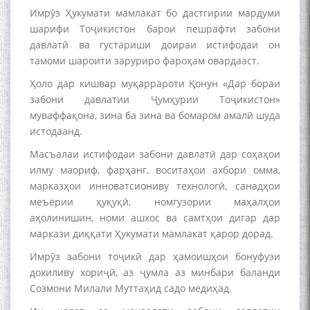
Имрӯз Ҳукумати мамлакат бо дастгирии мардуми
шарифи Тоҷикистон барои пешрафти забони
давлатӣ ва густариши доираи истифодаи он
тамоми шароити заруриро фароҳам овардааст.
Ҳоло дар кишвар муқаррароти Қонун «Дар бораи
забони давлатии Ҷумҳурии Тоҷикистон»
муваффақона, зина ба зина ва бомаром амалӣ шуда
истодаанд.
Масъалаи истифодаи забони давлатӣ дар соҳаҳои
илму маориф, фарҳанг, воситаҳои ахбори омма,
марказҳои инноватсиониву технологӣ, санадҳои
меъёрии ҳуқуқӣ, номгузории маҳалҳои
аҳолинишин, номи ашхос ва самтҳои дигар дар
маркази диққати Ҳукумати мамлакат қарор дорад.
Имрӯз забони тоҷикӣ дар ҳамоишҳои бонуфузи
дохиливу хориҷӣ, аз ҷумла аз минбари баланди
Созмони Милали Муттаҳид садо медиҳад.