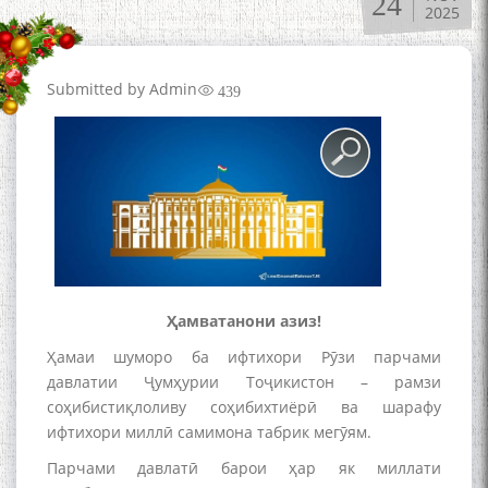
24
2025
Submitted by
Admin
439
Ҳамватанони азиз!
Ҳамаи шуморо ба ифтихори Рӯзи парчами
давлатии Ҷумҳурии Тоҷикистон – рамзи
соҳибистиқлоливу соҳибихтиёрӣ ва шарафу
ифтихори миллӣ самимона табрик мегӯям.
Парчами давлатӣ барои ҳар як миллати