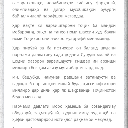
Сухбати навқаламон бо
сафоратхонаҳо, чорабиниҳои сиёсиву фарҳангӣ,
Муъмин Қаноат\Meeting of
олимпиадаҳо ва дигар мусобиқаҳои бузурги
young talents with Mumyin
байналмилалӣ парафшон мегардад.
Kanoat
Ҳар вақте ки варзишгарони тоҷик ба майдон
мебароянд, онҳо на танҳо номи шахсии худ, балки
номи Тоҷикистони азизро муаррифӣ менамоянд.
Ҳар пирӯзӣ ва ба ифтихори он баланд шудани
парчами давлативу садо додани Суруди миллӣ ва
The Persian Gulf Beautiful
шодии ҳазорон варзишдӯсти кишвар ин арзиши
poetry from Устод Мумин
миллиро боз ҳам азизу муътабар мегардонад.
Қаноат (Ustod Mumin Qanoat)
and Master Mehryar
Ин, бешубҳа, намунаи равшани ватандӯстӣ ва
Mehrafarin about the conflict
садоқат ба арзишҳои миллӣ буда, ҳисси ифтихори
of the name of the Persian
миллиро дар дили ҳар як шаҳрванди Тоҷикистон
Gulf
бедор месозад.
Парчами давлатӣ моро ҳамеша ба созандагиву
Сайри Дарвоз бо Мӯъмин
ободкорӣ, заҳматдӯстӣ, худшиносиву худогоҳӣ ва
Қаноат: Чанор ҳам "гап"
ҳифзи дастовардҳои истиқлол раҳнамоӣ мекунад.
мезанад