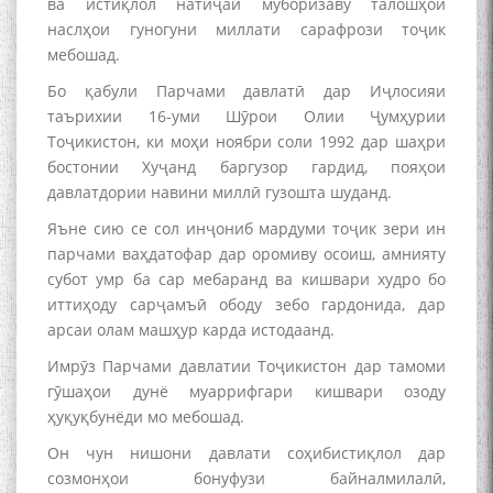
ва истиқлол натиҷаи муборизаву талошҳои
наслҳои гуногуни миллати сарафрози тоҷик
мебошад.
МАВЛОНО ҶАЛОЛИДДИНИ
БАЛХӢ БУЗУРГТАРИН
Бо қабули Парчами давлатӣ дар Иҷлосияи
МУТАФАККИР ВА ОРИФИ
таърихии 16-уми Шӯрои Олии Ҷумҳурии
ЗАБОНУ АДАБИ ТОҶИК
Тоҷикистон, ки моҳи ноябри соли 1992 дар шаҳри
бостонии Хуҷанд баргузор гардид, пояҳои
давлатдории навини миллӣ гузошта шуданд.
Яъне сию се сол инҷониб мардуми тоҷик зери ин
парчами ваҳдатофар дар оромиву осоиш, амнияту
субот умр ба сар мебаранд ва кишвари худро бо
به عبارت دیگر: گفتگو با مومن
قناعت Mumin Qanoat
иттиҳоду сарҷамъӣ ободу зебо гардонида, дар
арсаи олам машҳур карда истодаанд.
Имрӯз Парчами давлатии Тоҷикистон дар тамоми
гӯшаҳои дунё муаррифгари кишвари озоду
ҳуқуқбунёди мо мебошад.
Он чун нишони давлати соҳибистиқлол дар
созмонҳои бонуфузи байналмилалӣ,