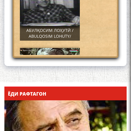
АБУЛҚОСИМ ЛОҲУТӢ /
ABULQOSIM LOHUTY/
Что знают в Ташкенте о
Мирзо Турсунзаде, чьим
ЁДИ РАФТАГОН
именем назвали станцию
метро?