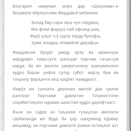
Беҳтарин намунаи онро дар «Шоҳнома»-и
безаволи Абулқосими Фирдавсӣ мебинем:
Бизад бар сари хеш чун гирдмоҳ,
Яке фоли фаррух пай афканд шоҳ.
БА МУНОСИБАТИ
Фурӯ ҳишт з-ӯ сурху зарду бунафш,
БУЗУРГДОШТИ РӮЗИ РӮДАКӢ
Ҳаме хондаш «Ковиёнӣ дирафш».
Фирдавсии бузург умеду орзу ва ормонҳои
мардумро тавассути рангҳои парчам таҷассум
карда, ба ин васила ҳамватанону ҳамзамонони
худро барои ҳифзи сулҳу субот, марзу бум ва
таъриху фарҳанги хеш ҳидоят намудааст.
Имрӯз ин суннати деринаи миллӣ дар ҷилои
Дар Академияи миллии
рангҳои Парчами давлатии Тоҷикистони
илмҳои Тоҷикистон бахшида
соҳибистиқлол идомаи шоистаи худро дарёфтааст.
ба 100-солагии мунаққиду
адабиётшинос Соҳиб
Яъне он садое аз таърихи гузаштаи миллати
Табаров ҳамоиши илмӣ-
сарбаланди мо буда, ба ҳар шаҳрванд ёдовар
назариявӣ баргузор гардид.
мешавад, ки парчами давлатӣ рамзи истиқлол аст