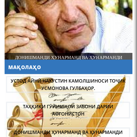
Осорхонаи Мирзо
Турсунзода Каратог
ДОНИШМАНДИ ҲУНАРМАНД ВА ҲУНАРМАНДИ
ДОНИШМАНД
МАҚОЛАҲО
110 солагии шоири халқии
Тоҷикистон Мирзо
УСТОД АЙНӢ НАХУСТИН КАМОЛШИНОСИ ТОҶИК
Турсунзода / Mirzo
УСМОНОВА ГУЛБАҲОР.
Tursunzoda
ТАҲҚИҚИ ГӮЙИШҲОИ ЗАБОНИ ДАРИИ
АФҒОНИСТОН
ДОНИШМАНДИ ҲУНАРМАНД ВА ҲУНАРМАНДИ
ЧЕХРАХОИ АСЛИИ МИРЗО