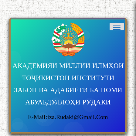
АКАДЕМИЯИ МИЛЛИИ ИЛМҲОИ
ТОҶИКИСТОН ИНСТИТУТИ
ЗАБОН ВА АДАБИЁТИ БА НОМИ
АБУАБДУЛЛОҲИ РӮДАКӢ
E-Mail:iza.rudaki@gmail.com