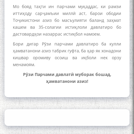
Мо бояд таҳти ин парчами муқаддас, ки рамзи
иттиҳоду сарҷамъии миллӣ аст, барои ободии
Тоҷикистони азиз бо масъулияти баланд заҳмат
Кадамчо Худои Шарифзода
кашем ва 35-солагии истиқлоли давлатиро бо
дастовардҳои назаррас истиқбол намоем.
Бори дигар Рӯзи парчами давлатиро ба кулли
ҳамватанони азиз табрик гуфта, ба ҳар як хонадони
кишвар оромиву осоиш ва иқболи нек орзу
менамоям.
Рӯзи Парчами давлатӣ муборак бошад,
ҳамватанони азиз!
Сайре дар Осорхона
Муҳаммадҷон Раҳимӣ