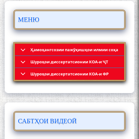
Осорхонаи адабии
Муҳаммадҷон Раҳимӣ
МЕНЮ
Ҳамоҳангсозии пажӯҳишҳои илмии соҳа
Шyроҳои диссертатсионии КОА-и ҶТ
Қадамҷо: Муҳаммадҷон
Шyроҳои диссертатсионии КОА-и ФР
Раҳимӣ
САБТҲОИ ВИДЕОӢ
ЛОҲУТӢ - ФИЛМИ
МУСТАНАД