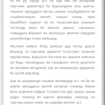
Аз ин рӯ, зарур аст, ки ҳар яки мо эҳтироми
парчами давлатиро ба фарзандони хеш ҳамчун
нишони муқаддаси Ватан, рамзи соҳибдавлатӣ ва
соҳибихтиёрии миллӣ талқин созем, зеро
муҳаббату садоқат ба он таҷассумгари ҳақиқии
эътиқоду имон ба миллат, давлат, сарзамин,
ШАРҲИ МУЛОҚОТ БО АҲЛИ
тамаддуну фарҳанг ва арзишҳои миллии мардуми
ИЛМ ВА МАОРИФИ КИШВАР
куҳанбунёди тоҷик мебошад.
АЗ ҶОНИБИ ОЛИМОНИ
Наслҳои наврас бояд ҳамеша дар хотир дошта
АКАДЕМИЯИ МИЛЛИИ
бошанд, ки парчами давлатӣ таҷассуми таърихи
ИЛМҲОИ ТОҶИКИСТОН
пурифтихор, фарҳанги бостонӣ ва ормони ниёгони
мо буда, гиромидошт ва парафшон нигоҳ доштани
он вазифаи виҷдонии ҳар як шаҳрванди худшинос
ба ҳисоб меравад.
БО 4 000 000 СОМОНӢ
Ҳар як шаҳрванди кишвар вазифадор аст, ки ба ин
ПАЙКАРА ВА ОСОРХОНАИ
рамзи муқаддаси миллӣ эҳтиром гузорад, барои
МӮЪМИН ҚАНОАТ СОХТА
боло рафтани нуфузи Тоҷикистон дар ҷаҳон саҳми
ШУД!
худро гузорад ва ҳаргиз фаромӯш накунад, ки
парчам рамзи номус ва шарафи миллат аст.