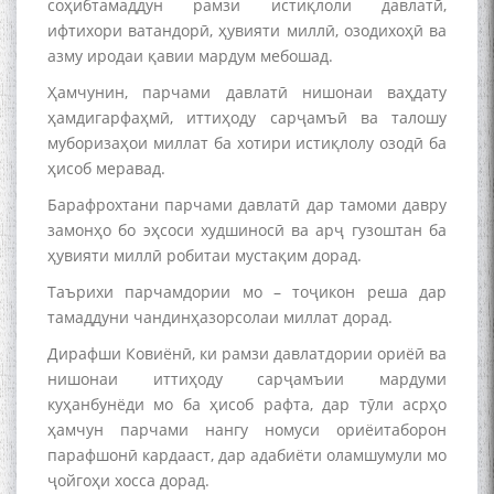
соҳибтамаддун рамзи истиқлоли давлатӣ,
ифтихори ватандорӣ, ҳувияти миллӣ, озодихоҳӣ ва
азму иродаи қавии мардум мебошад.
Ҳамчунин, парчами давлатӣ нишонаи ваҳдату
ҳамдигарфаҳмӣ, иттиҳоду сарҷамъӣ ва талошу
муборизаҳои миллат ба хотири истиқлолу озодӣ ба
ҳисоб меравад.
Барафрохтани парчами давлатӣ дар тамоми давру
замонҳо бо эҳсоси худшиносӣ ва арҷ гузоштан ба
ҳувияти миллӣ робитаи мустақим дорад.
Таърихи парчамдории мо – тоҷикон реша дар
тамаддуни чандинҳазорсолаи миллат дорад.
Дирафши Ковиёнӣ, ки рамзи давлатдории ориёӣ ва
нишонаи иттиҳоду сарҷамъии мардуми
куҳанбунёди мо ба ҳисоб рафта, дар тӯли асрҳо
ҳамчун парчами нангу номуси ориёитаборон
парафшонӣ кардааст, дар адабиёти оламшумули мо
ҷойгоҳи хосса дорад.