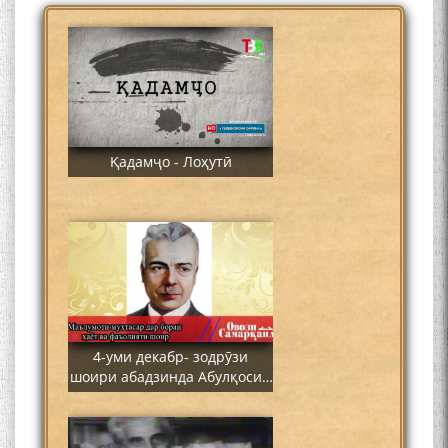
Қадамҷо - Лоҳутӣ
4-уми декабр- зодрӯзи
шоири абадзинда Абулқосим
Лоҳутӣ