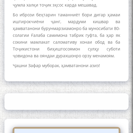
ҷумла халқи тоҷик эҳсос карда мешавад.
Сайри Дарвоз бо Мӯъмин
Бо ибрози беҳтарин таманниёт бори дигар ҳамаи
Қаноат: Чанор ҳам "гап"
мезанад
иштирокчиёни ҷанг, мардуми кишвар ва
ҳамватанони бурунмарзиамонро ба муносибати 80-
солагии Ғалаба самимона табрик гуфта, ба ҳар як
сокини мамлакат саломативу хонаи обод ва ба
Тоҷикистони биҳиштосоямон сулҳу суботи
ҷовидона ва ояндаи дурахшонро орзу менамоям.
Ҷашни Зафар муборак, ҳамватанони азиз!
ШАРҲИ МУЛОҚОТ БО АҲЛИ
ИЛМ ВА МАОРИФИ КИШВАР
АЗ ҶОНИБИ ОЛИМОНИ
АКАДЕМИЯИ МИЛЛИИ
ИЛМҲОИ ТОҶИКИСТОН
БО 4 000 000 СОМОНӢ
ПАЙКАРА ВА ОСОРХОНАИ