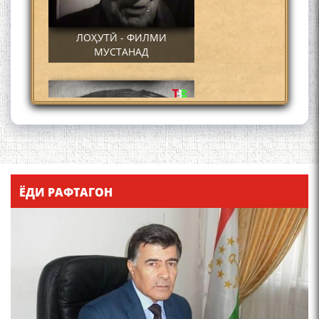
ЛОҲУТӢ - ФИЛМИ
МУСТАНАД
Қадамҷо - Лоҳутӣ
ЁДИ РАФТАГОН
4-уми декабр- зодрӯзи