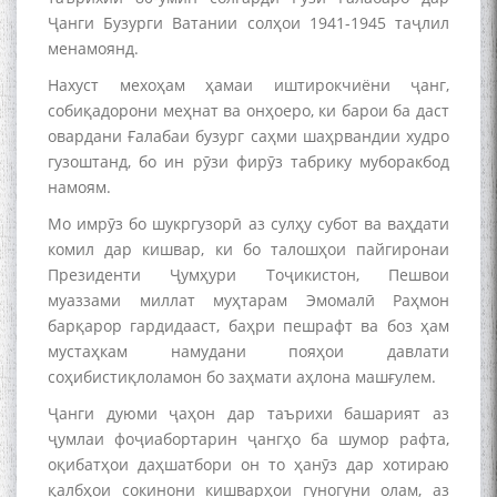
Ҷанги Бузурги Ватании солҳои 1941-1945 таҷлил
менамоянд.
Нахуст мехоҳам ҳамаи иштирокчиёни ҷанг,
Сухбати навқаламон бо
собиқадорони меҳнат ва онҳоеро, ки барои ба даст
Муъмин Қаноат\Meeting of
овардани Ғалабаи бузург саҳми шаҳрвандии худро
young talents with Mumyin
гузоштанд, бо ин рӯзи фирӯз табрику муборакбод
Kanoat
намоям.
Мо имрӯз бо шукргузорӣ аз сулҳу субот ва ваҳдати
комил дар кишвар, ки бо талошҳои пайгиронаи
Президенти Ҷумҳури Тоҷикистон, Пешвои
муаззами миллат муҳтарам Эмомалӣ Раҳмон
The Persian Gulf Beautiful
барқарор гардидааст, баҳри пешрафт ва боз ҳам
poetry from Устод Мумин
мустаҳкам намудани пояҳои давлати
Қаноат (Ustod Mumin Qanoat)
соҳибистиқлоламон бо заҳмати аҳлона машғулем.
and Master Mehryar
Mehrafarin about the conflict
Ҷанги дуюми ҷаҳон дар таърихи башарият аз
of the name of the Persian
ҷумлаи фоҷиабортарин ҷангҳо ба шумор рафта,
Gulf
оқибатҳои даҳшатбори он то ҳанӯз дар хотираю
қалбҳои сокинони кишварҳои гуногуни олам, аз