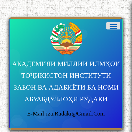
АКАДЕМИЯИ МИЛЛИИ ИЛМҲОИ
ТОҶИКИСТОН ИНСТИТУТИ
ЗАБОН ВА АДАБИЁТИ БА НОМИ
АБУАБДУЛЛОҲИ РӮДАКӢ
E-Mail:iza.rudaki@gmail.com