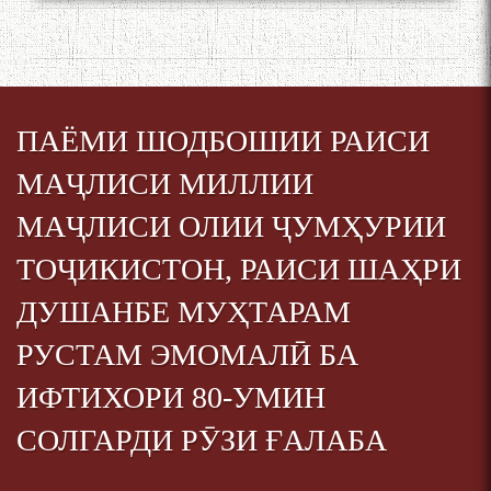
ПАЁМИ ШОДБОШИИ РАИСИ
МАҶЛИСИ МИЛЛИИ
МАҶЛИСИ ОЛИИ ҶУМҲУРИИ
БА МУНОСИБАТИ
БУЗУРГДОШТИ РӮЗИ РӮДАКӢ
ТОҶИКИСТОН, РАИСИ ШАҲРИ
ДУШАНБЕ МУҲТАРАМ
РУСТАМ ЭМОМАЛӢ БА
ИФТИХОРИ 80-УМИН
СОЛГАРДИ РӮЗИ ҒАЛАБА
Дар Академияи миллии
илмҳои Тоҷикистон бахшида
ба 100-солагии мунаққиду