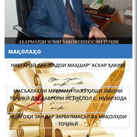
шоири абадзинда Абулқосим
Лоҳутӣ
И
АБАРМАРДИ ИЛМИ ЗАБОНШИНОСИИ ТОҶИК
МАҚОЛАҲО
АБУЛҚОСИМ ЛОҲУТӢ /
ABULQOSIM LOHUTY/
НАВГАРОӢ ДАР “САДОИ МАҲШАР” АСКАР ҲАКИМ
МАСЪАЛАҲОИ МУБРАМИ ПАЖӮҲИШИ ЗАБОНИ
ТОҶИКӢ ДАР ДАВРОНИ ИСТИҚЛОЛ С. НАЗАРЗОДА
ҶОЙГОҲИ ЗАН ДАР ЗАРБУЛМАСАЛ ВА МАҚОЛҲОИ
Что знают в Ташкенте о
Мирзо Турсунзаде, чьим
ТОҶИКӢ
именем назвали станцию
метро?