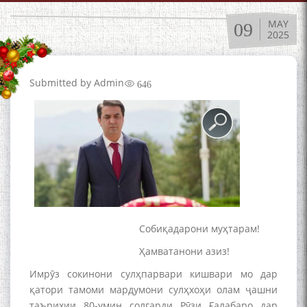
адабиётшинос Соҳиб
Табаров ҳамоиши илмӣ-
MAY
09
2025
назариявӣ баргузор гардид.
Submitted by
Admin
646
МАВЛОНО ҶАЛОЛИДДИНИ
БАЛХӢ БУЗУРГТАРИН
МУТАФАККИР ВА ОРИФИ
ЗАБОНУ АДАБИ ТОҶИК
Собиқадарони муҳтарам!
به عبارت دیگر: گفتگو با مومن
قناعت Mumin Qanoat
Ҳамватанони азиз!
Имрӯз сокинони сулҳпарвари кишвари мо дар
қатори тамоми мардумони сулҳхоҳи олам ҷашни
таърихии 80-умин солгарди Рӯзи Ғалабаро дар