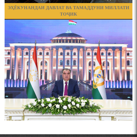
ҶАШНИ ВАҲДАТИ МИЛЛӢ ДАР АМИТ
ЭҲЁКУНАНДАИ ДАВЛАТ ВА ТАМАДДУНИ МИЛЛАТИ
ТОҶИК
ПРЕДПОСЫЛКИ СТАНОВЛЕНИЯ
ЧЕХРАХОИ АСЛИИ МИРЗО
ТУРСУНЗОДА
ФИЛОЛОГИЧЕСКОГО РОМАНА В ТАДЖИКСКОЙ
Pages
МУРУВВАТИЁН ДЖ. ДЖ.
ВАСФИ МОДАР ДАР НАМУНАҲОИ ОСОРИ ШИФОҲИ
ВОЖАҲОИ НУРОНИИ ШЕЪР АНЗУРАТИ МАЛИКЗОД.
Мирзо Турсунзода-
"Кахрамони Точикистон"
ТАСАВВУРИ МАРДУМ ДАР ХУСУСИ ИШҚИ РӮДАКӢ
ФАРИДУН ИСМОИЛОВ.
СЕҲРИ СУХАН ВА ҚУДРАТИ БАЁНИ УСТОД АЙНӢ