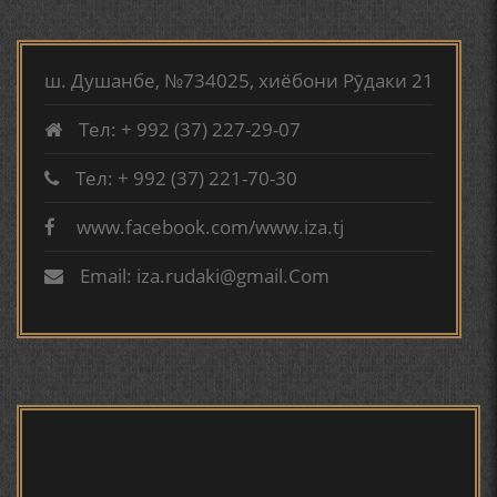
МИРЗО ТУРСУНЗОДА
ТАРЧУМАИ ХОЛ/MIRZO
АБУАБДУЛЛОҲИ РӮДАКӢ ДАР ТАҲҚИҚИ ТОҶИДДИН
TURSUNZODA BIOGRAFIYA
МАРДОНӢ УМРИДДИН ЮСУФӢ ИНСТИТУТИ ЗАБОН
ш. Душанбе, №734025, хиёбони Рӯдаки 21
ВА АДАБИЁТИ БА НОМИ РӮДАКИИ АМИТ
Тел: + 992 (37) 227-29-07
КИРОМИ БУХОРӢ ШОИРИ ИНСОНДӮСТ УСМОНОВА
ГУЛБАҲОР.
Тел: + 992 (37) 221-70-30
www.facebook.com/www.iza.tj
Сайри осорхона - Мирзо
ТАҶАССУМИ ҲАСБИ ҲОЛ ДАР ҒАЗАЛИЁТИ КИРОМИ
Турсунзода
БУХОРОӢ УСМОНОВА Г.Ф.
Email: iza.rudaki@gmail.Com
БЕРУНӢ ВА НАВРӮЗИ АҶАМ
БЕРУНӢ ВА ЁДКАРДИ ҶАШНИ САДА
Мирзо Турсунзода - филми
мустанад