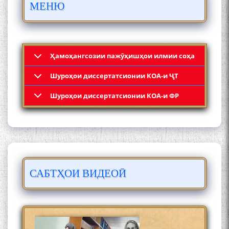
МЕНЮ
МӮЪМИН ҚАНОАТ СОХТА
ШУД!
Ҳамоҳангсозии пажӯҳишҳои илмии соҳа
Шyроҳои диссертатсионии КОА-и ҶТ
Кадамчо Худои Шарифзода
Шyроҳои диссертатсионии КОА-и ФР
САБТҲОИ ВИДЕОӢ
Сайре дар Осорхона
Муҳаммадҷон Раҳимӣ