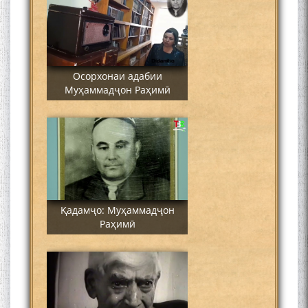
Осорхонаи адабии
Муҳаммадҷон Раҳимӣ
Қадамҷо: Муҳаммадҷон
Раҳимӣ