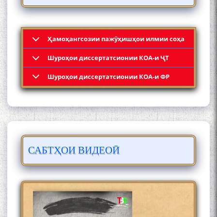
Ҳамоҳангсозии пажӯҳишҳои илмии соҳа
Шyроҳои диссертатсионии КОА-и ҶТ
Қадамҷо: Муҳаммадҷон
Шyроҳои диссертатсионии КОА-и ФР
Раҳимӣ
САБТҲОИ ВИДЕОӢ
ЛОҲУТӢ - ФИЛМИ
МУСТАНАД