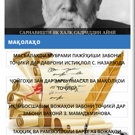
САРНАВИШТИ ЯК ХАЛҚ САДРИДДИН АЙНӢ
МАҚОЛАҲО
110 солагии шоири халқии
Тоҷикистон Мирзо
ҶОЙГОҲИ ЗАН ДАР ЗАРБУЛМАСАЛ ВА МАҚОЛҲОИ
Турсунзода / Mirzo
ТОҶИКӢ
Tursunzoda
ИҚТИБОСШАВИИ ВОЖАҲОИ ЗАБОНИ ТОҶИКӢ ДАР
ЗАБОНИ ВАХОНӢ З. МАМАДАМИНОВА.
ТАҲҚИҚ ВА РАМЗКУШОИИ БАРХЕ АЗ ВОЖАҲОИ
ЧЕХРАХОИ АСЛИИ МИРЗО
ТУРСУНЗОДА
ҶУҒРОФИИ ВАРЗОБ (ДАР АСОСИ МАВОДИ
ЗАБОНҲОИ ШАРҚИИ ЭРОНӢ) МИРЗОЕВ
САЙФИДДИН ҶАБОРОВИЧ.
ШИНОХТ ДАР ЗАМИНАИ ЭЪТИҚОД ВА ЭЪТИРОФ