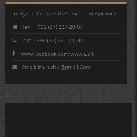
аз сӯхтан дорӣ хабар
ТАҶАССУМИ ҲАСБИ ҲОЛ ДАР ҒАЗАЛИЁТИ КИРОМИ
БУХОРОӢ УСМОНОВА Г.Ф.
ш. Душанбе, №734025, хиёбони Рӯдаки 21
Тел: + 992 (37) 227-29-07
БЕРУНӢ ВА НАВРӮЗИ АҶАМ
Тел: + 992 (37) 221-70-30
www.facebook.com/www.iza.tj
МИРЗО
БЕРУНӢ ВА ЁДКАРДИ ҶАШНИ САДА
ТУРСУНЗОДА.ДОСТОНИ
Email: iza.rudaki@gmail.Com
"ЧОНИ ШИРИН".ДАР
КИРОАТИ РОВИИ МУМТОЗ
ФИРУЗИ УМАР 2020
САНЪАТҲОИ БАДЕИИ МАЪНОӢ ДАР АШЪОРИ
КАМОЛИ ХУҶАНДӢ ЗУЛФИЯ ИСМАТОВА.
МИРЗО ТУРСУНЗОДА – ШОИРИ ВАТАНХОҲ ВА
ИНСОНДӮСТ
Мирзо Турсунзода | Ошёни
дил
ПРЕДПОСЫЛКИ СТАНОВЛЕНИЯ