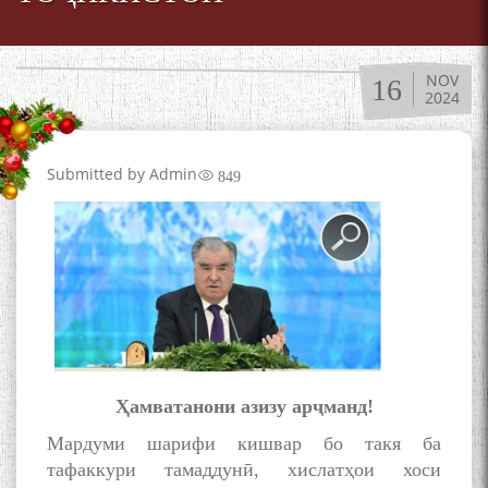
NOV
16
2024
Submitted by
Admin
849
Ҳамватанони азизу арҷманд!
Мардуми шарифи кишвар бо такя ба
тафаккури тамаддунӣ, хислатҳои хоси