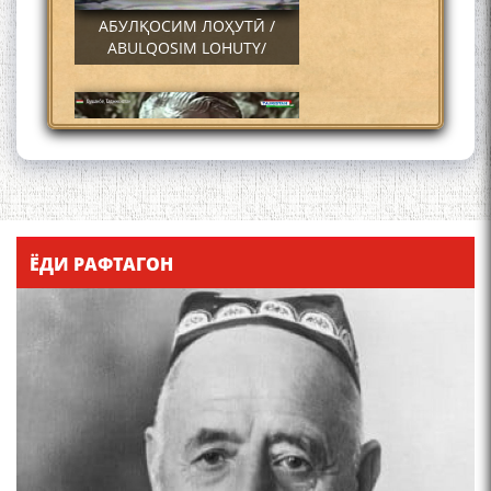
АБУЛҚОСИМ ЛОҲУТӢ /
ABULQOSIM LOHUTY/
Что знают в Ташкенте о
Мирзо Турсунзаде, чьим
ЁДИ РАФТАГОН
именем назвали станцию
метро?
Осорхонаи Мирзо
Турсунзода Каратог