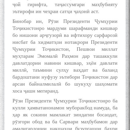
БАЛХӢ БУЗУРГТАРИН
ҷой гирифта, таҷассумгари маҳбубияту
МУТАФАККИР ВА ОРИФИ
эътирофи ин чеҳраи сатҳи ҷаҳонӣ аст.
ЗАБОНУ АДАБИ ТОҶИК
Бинобар ин, Рӯзи Президенти Ҷумҳурии
Тоҷикистонро мардуми шарафманди кишвар
бо нишони арҷгузорӣ ва ифтихору сарфарозӣ
нисбат ба хидматҳои нотакрори Президенти
Ҷумҳурии Тоҷикистон, Пешвои миллат
به عبارت دیگر: گفتگو با مومن
муҳтарам Эмомалӣ Раҳмон дар ташаккули
قناعت Mumin Qanoat
давлатдории навини кишвар, эҳёи давлати
миллӣ, таъмини сулҳу ваҳдат ва баланд
бардоштани нуфузу эътибори Тоҷикистон дар
арсаи байналмилалӣ бо шукуҳу шаҳомати
хоса ҷашн мегиранд.
Рӯзи Президенти Ҷумҳурии Тоҷикистонро ба
кулли ҳамватанонамон муборакбод намуда, ба
Сухбати навқаламон бо
Муъмин Қаноат\Meeting of
ҳар як сокини мамлакат зиндагии босаодат,
young talents with Mumyin
рӯзгори обод ва ба Сарвари маҳбубамон дар
Kanoat
амалигардонии нақшаҳои бузургашон баҳри