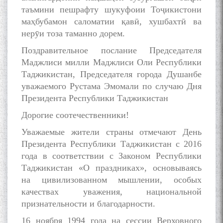
таъмини пешрафту шукуфоии Тоҷикистони
маҳбубамон саломатии қавӣ, хушбахтӣ ва
нерӯи тоза таманно дорем.
Поздравительное послание Председателя
The Persian Gulf Beautiful
Маджлиси милли Маджлиси Оли Республики
poetry from Устод Мумин
Таджикистан, Председателя города Душанбе
Қаноат (Ustod Mumin Qanoat)
уважаемого Рустама Эмомали по случаю Дня
and Master Mehryar
Президента Республики Таджикистан
Mehrafarin about the conflict
of the name of the Persian
Дорогие соотечественники!
Gulf
Уважаемые жители страны отмечают День
Президента Республики Таджикистан с 2016
года в соответствии с Законом Республики
Сайри Дарвоз бо Мӯъмин
Қаноат: Чанор ҳам "гап"
Таджикистан «О праздниках», основываясь
мезанад
на цивилизованном мышлении, особых
качествах уважения, национальной
признательности и благодарности.
16 ноября 1994 года на сессии Верховного