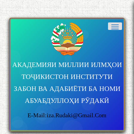
АКАДЕМИЯИ МИЛЛИИ ИЛМҲОИ
ТОҶИКИСТОН ИНСТИТУТИ
ЗАБОН ВА АДАБИЁТИ БА НОМИ
АБУАБДУЛЛОҲИ РӮДАКӢ
E-Mail:iza.rudaki@gmail.com