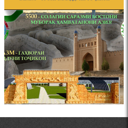
ВОЖАҲОИ НУРОНИИ ШЕЪР АНЗУРАТИ МАЛИКЗОД.
Сайри осорхона - Мирзо
Турсунзода
Pages
ТАСАВВУРИ МАРДУМ ДАР ХУСУСИ ИШҚИ РӮДАКӢ
ФАРИДУН ИСМОИЛОВ.
СЕҲРИ СУХАН ВА ҚУДРАТИ БАЁНИ УСТОД АЙНӢ
Мирзо Турсунзода - филми
мустанад
АБУАБДУЛЛОҲИ РӮДАКӢ ДАР ТАҲҚИҚИ ТОҶИДДИН
МАРДОНӢ УМРИДДИН ЮСУФӢ ИНСТИТУТИ ЗАБОН
ВА АДАБИЁТИ БА НОМИ РӮДАКИИ АМИТ
КИРОМИ БУХОРӢ ШОИРИ ИНСОНДӮСТ УСМОНОВА
ГУЛБАҲОР.
Мирзо Турсунзода - Шоиро,