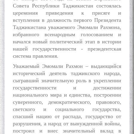
Совета Республики Таджикистан состоялась
церемония приведения к присяге и
ШАРҲИ МУЛОҚОТ БО АҲЛИ
вступления в должность первого Президента
ИЛМ ВА МАОРИФИ КИШВАР
Таджикистана уважаемого Эмомали Рахмона,
АЗ ҶОНИБИ ОЛИМОНИ
избранного всенародным голосованием и
АКАДЕМИЯИ МИЛЛИИ
начался новый политический этап в истории
ИЛМҲОИ ТОҶИКИСТОН
нашей государственности - президентская
система правления.
Уважаемый Эмомали Рахмон – выдающийся
исторический деятель таджикского народа,
БО 4 000 000 СОМОНӢ
сыгравший значительную роль в укреплении
ПАЙКАРА ВА ОСОРХОНАИ
государственности и достижении
МӮЪМИН ҚАНОАТ СОХТА
ШУД!
национального мира и единства, построении
суверенного, демократического, правового,
светского и социального государства,
спасший нацию от распада, государство от
разрушения, а народ от вынужденной войны,
построил и внес значительный вклад в