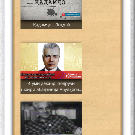
Қадамҷо - Лоҳутӣ
4-уми декабр- зодрӯзи
шоири абадзинда Абулқосим
Лоҳутӣ