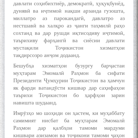
давлати соҳибихтиёр, демократӣ, ҳуқуқбунёд,
дунявӣ ва иҷтимоӣ нақши арзанда гузошта,
БА МУНОСИБАТИ
миллатро аз парокандагӣ, давлатро аз
БУЗУРГДОШТИ РӮЗИ РӮДАКӢ
нестшавӣ ва халқро аз ҷанги таҳмилӣ раҳо
сохтанд ва дар рушди иқтисодиву иҷтимоӣ,
таърихиву фарҳангӣ ва сиёсии давлати
мустақили Тоҷикистон хизматҳои
тақдирсозро анҷом додаанд.
Бешубҳа хизматҳои бузургу барҷастаи
Дар Академияи миллии
муҳтарам Эмомалӣ Раҳмон ба сифати
илмҳои Тоҷикистон бахшида
Президенти Ҷумҳурии Тоҷикистон ва ҳамчун
ба 100-солагии мунаққиду
як фарди ватандӯсти кишвар дар саҳифаҳои
адабиётшинос Соҳиб
таърихи Тоҷикистон бо ҳарфҳои зарин
Табаров ҳамоиши илмӣ-
навишта шудаанд.
назариявӣ баргузор гардид.
Имрӯзҳо мо шоҳиди он ҳастем, ки муҳаббату
самимият нисбат ба муҳтарам Эмомалӣ
Раҳмон дар қалбҳои тамоми мардуми
МАВЛОНО ҶАЛОЛИДДИНИ
кишвари азизамон ва тоҷикони тамоми ҷаҳон