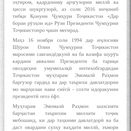
эҳтиром, қадрдониву арҷгузории миллӣ ва
ҳисси шукргузорӣ, аз соли 2016 инҷониб
тибқи Қонуни Ҷумҳури Тоҷикистон «Дар
бораи рӯзҳои ид» Рӯзи Президенти Ҷумҳурии
Тоҷикистонро ҷашн мегирад.
Маҳз 16 ноябри соли 1994 дар иҷлосияи
Шӯрои Олии Ҷумҳурии Тоҷикистон
маросими савгандёдкунӣ ва ба вазифа шурӯъ
кардани аввалин Президенти ба тариқи
овоздиҳии умумихалқӣ интихобгардидаи
Тоҷикистон муҳтарам Эмомалӣ Раҳмон
баргузор гардид ва дар таърихи давлатдории
мо марҳилаи нави сиёсӣ - сохти идоракунии
президентӣ оғоз ёфт.
Муҳтарам Эмомалӣ Раҳмон шахсияти
барҷастаи таърихии миллати тоҷик
мебошанд, ки дар таҳкими давлатдорӣ ва ба
даст овардани сулҳу ваҳдати миллӣ, эъмори