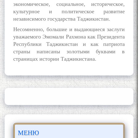
Кадамчо Худои Шарифзода
экономическое, социальное, историческое,
культурное и политическое развитие
независимого государства Таджикистан.
Несомненно, большие и выдающиеся заслуги
уважаемого Эмомали Рахмона как Президента
Республики Таджикистан и как патриота
страны написаны золотыми буквами в
страницах истории Таджикистана.
Сайре дар Осорхона
Муҳаммадҷон Раҳимӣ
Осорхонаи адабии
Муҳаммадҷон Раҳимӣ
МЕНЮ