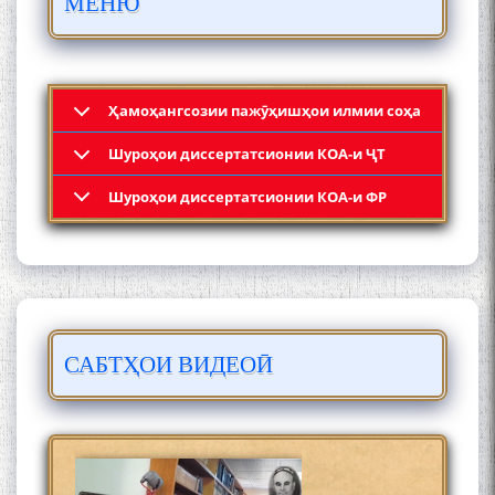
МЕНЮ
МӮЪМИН ҚАНОАТ СОХТА
ШУД!
Ҳамоҳангсозии пажӯҳишҳои илмии соҳа
Шyроҳои диссертатсионии КОА-и ҶТ
Кадамчо Худои Шарифзода
Шyроҳои диссертатсионии КОА-и ФР
САБТҲОИ ВИДЕОӢ
Сайре дар Осорхона
Муҳаммадҷон Раҳимӣ