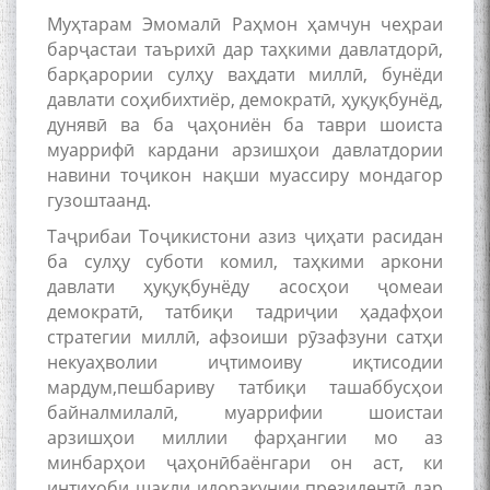
адабиётшинос Соҳиб
Муҳтарам Эмомалӣ Раҳмон ҳамчун чеҳраи
Табаров ҳамоиши илмӣ-
назариявӣ баргузор гардид.
барҷастаи таърихӣ дар таҳкими давлатдорӣ,
барқарории сулҳу ваҳдати миллӣ, бунёди
давлати соҳибихтиёр, демократӣ, ҳуқуқбунёд,
дунявӣ ва ба ҷаҳониён ба таври шоиста
муаррифӣ кардани арзишҳои давлатдории
МАВЛОНО ҶАЛОЛИДДИНИ
БАЛХӢ БУЗУРГТАРИН
навини тоҷикон нақши муассиру мондагор
МУТАФАККИР ВА ОРИФИ
гузоштаанд.
ЗАБОНУ АДАБИ ТОҶИК
Таҷрибаи Тоҷикистони азиз ҷиҳати расидан
ба сулҳу суботи комил, таҳкими аркони
давлати ҳуқуқбунёду асосҳои ҷомеаи
демократӣ, татбиқи тадриҷии ҳадафҳои
стратегии миллӣ, афзоиши рӯзафзуни сатҳи
некуаҳволии иҷтимоиву иқтисодии
به عبارت دیگر: گفتگو با مومن
мардум,пешбариву татбиқи ташаббусҳои
قناعت Mumin Qanoat
байналмилалӣ, муаррифии шоистаи
арзишҳои миллии фарҳангии мо аз
минбарҳои ҷаҳонӣбаёнгари он аст, ки
интихоби шакли идоракунии президентӣ дар