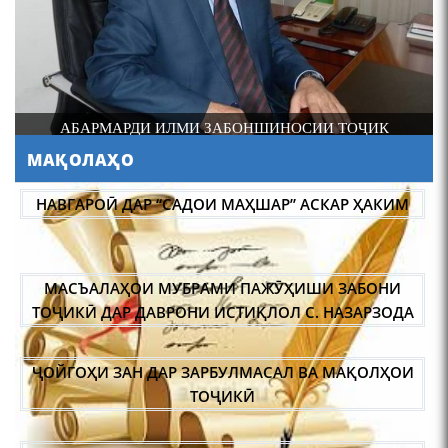
шоири абадзинда Абулқосим
Лоҳутӣ
И
АБАРМАРДИ ИЛМИ ЗАБОНШИНОСИИ ТОҶИК
МАҚОЛАҲО
АБУЛҚОСИМ ЛОҲУТӢ /
ABULQOSIM LOHUTY/
НАВГАРОӢ ДАР “САДОИ МАҲШАР” АСКАР ҲАКИМ
МАСЪАЛАҲОИ МУБРАМИ ПАЖӮҲИШИ ЗАБОНИ
ТОҶИКӢ ДАР ДАВРОНИ ИСТИҚЛОЛ С. НАЗАРЗОДА
ҶОЙГОҲИ ЗАН ДАР ЗАРБУЛМАСАЛ ВА МАҚОЛҲОИ
Что знают в Ташкенте о
Мирзо Турсунзаде, чьим
ТОҶИКӢ
именем назвали станцию
метро?