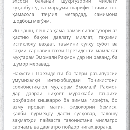
эҳсоси баланди шукргузории миллати
куҳанбунёд ва мардуми шарифи Тоҷикистон
ҳамасола таҷлил мегардад, самимона
шодбош мегӯям.
Ин ҷашн, пеш аз ҳама рамзи сипосгузорӣ аз
ҳастию бақои давлату миллат, таҳкими
истиқлолу ваҳдат, таъмини сулҳу субот ва
саҳми сарнавиштсози Президенти мамлакат
муҳтарам Эмомалӣ Раҳмон дар ин раванд, ба
БА МУНОСИБАТИ
БУЗУРГДОШТИ РӮЗИ РӮДАКӢ
шумор меравад.
Нахустин Президенти ба таври раъйпурсии
умумихалқӣ интихобшудаи Тоҷикистони
соҳибистиқлол муҳтарам Эмомалӣ Раҳмон
дар давраи ниҳоят мураккаби таърихӣ
роҳбарии кишварро ба зимма гирифта, бо
азму иродаи матин, фидокории бемисл,
қалби пурмеҳру дасти сулҳовар, талошу
Дар Академияи миллии
илмҳои Тоҷикистон бахшида
заҳматҳои пайваста тавонистанд миллатро
ба 100-солагии мунаққиду
сарҷамъ ва давлатро пойдор нигаҳ доранд.