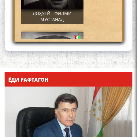
ЛОҲУТӢ - ФИЛМИ
МУСТАНАД
Қадамҷо - Лоҳутӣ
ЁДИ РАФТАГОН
4-уми декабр- зодрӯзи