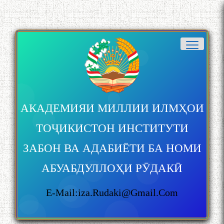
АКАДЕМИЯИ МИЛЛИИ ИЛМҲОИ
ТОҶИКИСТОН ИНСТИТУТИ
ЗАБОН ВА АДАБИЁТИ БА НОМИ
АБУАБДУЛЛОҲИ РӮДАКӢ
E-Mail:iza.rudaki@gmail.com