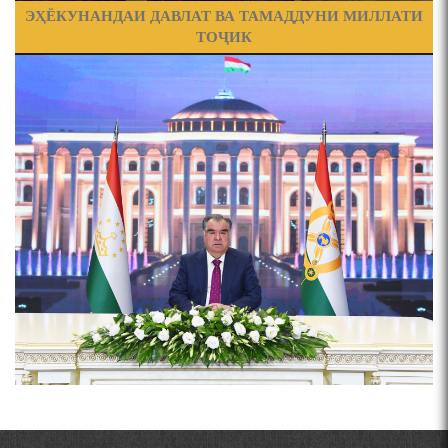
ҶАШНИ ВАҲДАТИ МИЛЛӢ ДАР АМИТ
ЭҲЁКУНАНДАИ ДАВЛАТ ВА ТАМАДДУНИ МИЛЛАТИ
ТОҶИК
ПРЕДПОСЫЛКИ СТАНОВЛЕНИЯ
ЧЕХРАХОИ АСЛИИ МИРЗО
ТУРСУНЗОДА
ФИЛОЛОГИЧЕСКОГО РОМАНА В ТАДЖИКСКОЙ
Pages
МУРУВВАТИЁН ДЖ. ДЖ.
ВАСФИ МОДАР ДАР НАМУНАҲОИ ОСОРИ ШИФОҲИ
ВОЖАҲОИ НУРОНИИ ШЕЪР АНЗУРАТИ МАЛИКЗОД.
Мирзо Турсунзода-
"Кахрамони Точикистон"
ТАСАВВУРИ МАРДУМ ДАР ХУСУСИ ИШҚИ РӮДАКӢ
ФАРИДУН ИСМОИЛОВ.
СЕҲРИ СУХАН ВА ҚУДРАТИ БАЁНИ УСТОД АЙНӢ