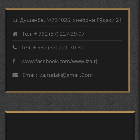
МИРЗО ТУРСУНЗОДА
ТАРЧУМАИ ХОЛ/MIRZO
АБУАБДУЛЛОҲИ РӮДАКӢ ДАР ТАҲҚИҚИ ТОҶИДДИН
TURSUNZODA BIOGRAFIYA
МАРДОНӢ УМРИДДИН ЮСУФӢ ИНСТИТУТИ ЗАБОН
ш. Душанбе, №734025, хиёбони Рӯдаки 21
ВА АДАБИЁТИ БА НОМИ РӮДАКИИ АМИТ
Тел: + 992 (37) 227-29-07
КИРОМИ БУХОРӢ ШОИРИ ИНСОНДӮСТ УСМОНОВА
ГУЛБАҲОР.
Тел: + 992 (37) 221-70-30
www.facebook.com/www.iza.tj
Сайри осорхона - Мирзо
ТАҶАССУМИ ҲАСБИ ҲОЛ ДАР ҒАЗАЛИЁТИ КИРОМИ
Турсунзода
БУХОРОӢ УСМОНОВА Г.Ф.
Email: iza.rudaki@gmail.Com
БЕРУНӢ ВА НАВРӮЗИ АҶАМ
БЕРУНӢ ВА ЁДКАРДИ ҶАШНИ САДА
Мирзо Турсунзода - филми
мустанад