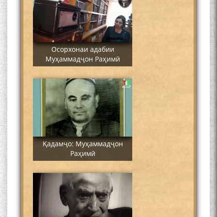
Осорхонаи адабии
Муҳаммадҷон Раҳимӣ
Қадамҷо: Муҳаммадҷон
Раҳимӣ