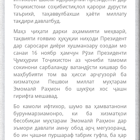
Тоҷикистони соҳибистиқлол қарори дурусти
таърихӣ, таҳаввулбахши ҳаёти миллату
тақдири давлатбуд.
Сухбати навқаламон бо
Маҳз ҷиҳати дарки аҳаммияти меҳварӣ,
Муъмин Қаноат\Meeting of
young talents with Mumyin
тақвияти ғоявию ҳуқуқии ниҳоди Президент
Kanoat
дар саросари диёри хушманзару озодаи мо
санаи 16 ноябр ҳамчун Рӯзи Президенти
Ҷумҳурии Тоҷикистон аз ҷониби тамоми
сокинони сарбаланду ватандӯсти кишвар бо
маҳбубияти том ва ҳисси арҷгузорӣ ба
хизматҳои Пешвои миллат муҳтарам
The Persian Gulf Beautiful
Эмомалӣ Раҳмон бо шукӯҳи хос ҷашн
poetry from Устод Мумин
гирифта мешавад.
Қаноат (Ustod Mumin Qanoat)
and Master Mehryar
Бо камоли ифтихор, шумо ва ҳамватанони
Mehrafarin about the conflict
бурунмарзиамонро, ки ба хизматҳои
of the name of the Persian
бесобиқаи муҳтарам Эмомалӣ Раҳмон дар
Gulf
эъмори давлати амну обод арҷ мегузоранд,
бо ин ҷашни пуршараф табрик гуфта, ба ҳар