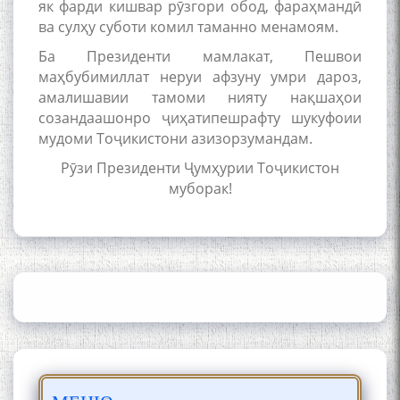
як фарди кишвар рӯзгори обод, фараҳмандӣ
Сайри Дарвоз бо Мӯъмин
ва сулҳу суботи комил таманно менамоям.
Қаноат: Чанор ҳам "гап"
Ба Президенти мамлакат, Пешвои
мезанад
маҳбубимиллат неруи афзуну умри дароз,
амалишавии тамоми нияту нақшаҳои
созандаашонро ҷиҳатипешрафту шукуфоии
мудоми Тоҷикистони азизорзумандам.
Рӯзи Президенти Ҷумҳурии Тоҷикистон
муборак!
ШАРҲИ МУЛОҚОТ БО АҲЛИ
ИЛМ ВА МАОРИФИ КИШВАР
АЗ ҶОНИБИ ОЛИМОНИ
АКАДЕМИЯИ МИЛЛИИ
ИЛМҲОИ ТОҶИКИСТОН
БО 4 000 000 СОМОНӢ
ПАЙКАРА ВА ОСОРХОНАИ