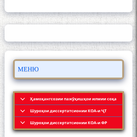
ИЛМ ВА МАОРИФИ КИШВАР
АЗ ҶОНИБИ ОЛИМОНИ
АКАДЕМИЯИ МИЛЛИИ
ИЛМҲОИ ТОҶИКИСТОН
БО 4 000 000 СОМОНӢ
ПАЙКАРА ВА ОСОРХОНАИ
МЕНЮ
МӮЪМИН ҚАНОАТ СОХТА
ШУД!
Ҳамоҳангсозии пажӯҳишҳои илмии соҳа
Шyроҳои диссертатсионии КОА-и ҶТ
Кадамчо Худои Шарифзода
Шyроҳои диссертатсионии КОА-и ФР