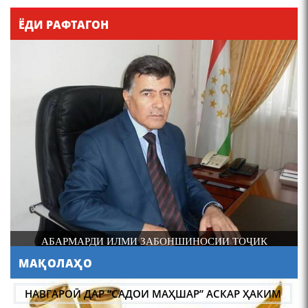
Қадамҷо - Лоҳутӣ
ЁДИ РАФТАГОН
4-уми декабр- зодрӯзи
шоири абадзинда Абулқосим
Лоҳутӣ
И
АБАРМАРДИ ИЛМИ ЗАБОНШИНОСИИ ТОҶИК
МАҚОЛАҲО
АБУЛҚОСИМ ЛОҲУТӢ /
ABULQOSIM LOHUTY/
НАВГАРОӢ ДАР “САДОИ МАҲШАР” АСКАР ҲАКИМ