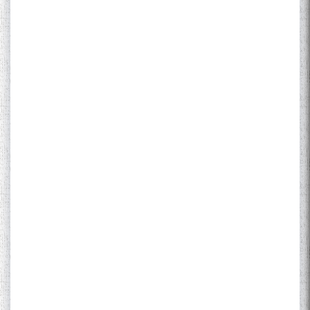
The Persian Gulf Beautiful
poetry from Устод Мумин
Қаноат (Ustod Mumin Qanoat)
and Master Mehryar
Mehrafarin about the conflict
of the name of the Persian
Gulf
Сайри Дарвоз бо Мӯъмин
Қаноат: Чанор ҳам "гап"
мезанад
ШАРҲИ МУЛОҚОТ БО АҲЛИ