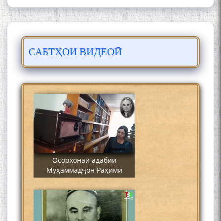
САБТҲОИ ВИДЕОӢ
Сайре дар Осорхона
Муҳаммадҷон Раҳимӣ
Осорхонаи адабии
Муҳаммадҷон Раҳимӣ