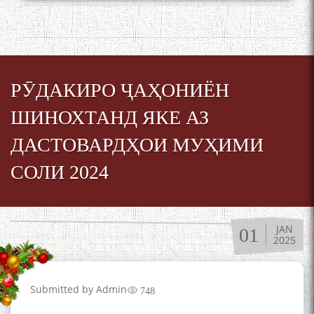
به عبارت دیگر: گفتگو با مومن
РӮДАКИРО ҶАҲОНИЁН
قناعت Mumin Qanoat
ШИНОХТАНД ЯКЕ АЗ
ДАСТОВАРДҲОИ МУҲИМИ
СОЛИ 2024
Сухбати навқаламон бо
Муъмин Қаноат\Meeting of
JAN
01
2025
young talents with Mumyin
Kanoat
Submitted by
Admin
748