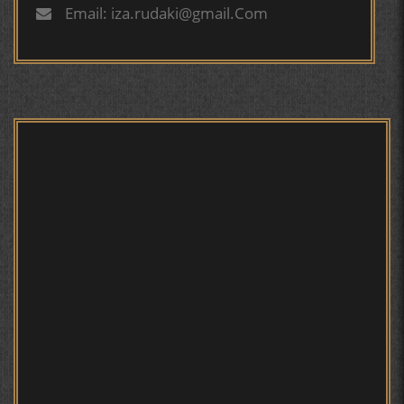
БУХОРОӢ УСМОНОВА Г.Ф.
Email: iza.rudaki@gmail.Com
БЕРУНӢ ВА НАВРӮЗИ АҶАМ
БЕРУНӢ ВА ЁДКАРДИ ҶАШНИ САДА
Мирзо Турсунзода - филми
мустанад
САНЪАТҲОИ БАДЕИИ МАЪНОӢ ДАР АШЪОРИ
КАМОЛИ ХУҶАНДӢ ЗУЛФИЯ ИСМАТОВА.
МИРЗО ТУРСУНЗОДА – ШОИРИ ВАТАНХОҲ ВА
ИНСОНДӮСТ
Мирзо Турсунзода - Шоиро,
аз сӯхтан дорӣ хабар
ПРЕДПОСЫЛКИ СТАНОВЛЕНИЯ
ФИЛОЛОГИЧЕСКОГО РОМАНА В ТАДЖИКСКОЙ
МУРУВВАТИЁН ДЖ. ДЖ.