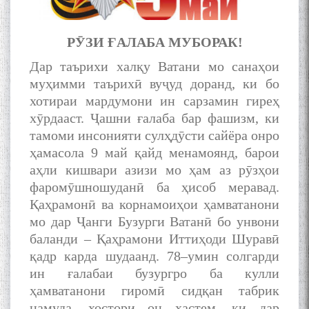
Сухбати навқаламон бо
Муъмин Қаноат\Meeting of
РӮЗИ ҒАЛАБА МУБОРАК!
young talents with Mumyin
Дар таърихи халқу Ватани мо санаҳои
Kanoat
муҳимми таърихӣ вуҷуд доранд, ки бо
хотираи мардумони ин сарзамин гиреҳ
хӯрдааст. Ҷашни ғалаба бар фашизм, ки
тамоми инсонияти сулҳдӯсти сайёра онро
ҳамасола 9 май қайд менамоянд, барои
The Persian Gulf Beautiful
аҳли кишвари азизи мо ҳам аз рӯзҳои
poetry from Устод Мумин
фаромӯшношуданӣ ба ҳисоб меравад.
Қаноат (Ustod Mumin Qanoat)
and Master Mehryar
Қаҳрамонӣ ва корнамоиҳои ҳамватанони
Mehrafarin about the conflict
мо дар Ҷанги Бузурги Ватанӣ бо унвони
of the name of the Persian
баланди – Қаҳрамони Иттиҳоди Шуравӣ
Gulf
қадр карда шудаанд. 78–умин солгарди
ин ғалабаи бузургро ба кулли
ҳамватанони гиромӣ сидқан табрик
Сайри Дарвоз бо Мӯъмин
намуда, хостори он ҳастем, ки дар