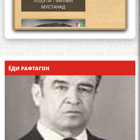
ЛОҲУТӢ - ФИЛМИ
МУСТАНАД
Қадамҷо - Лоҳутӣ
ЁДИ РАФТАГОН
4-уми декабр- зодрӯзи
шоири абадзинда Абулқосим
Лоҳутӣ