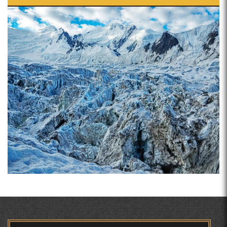
ПРЕДПОСЫЛКИ СТАНОВЛЕНИЯ
ЧЕХРАХОИ АСЛИИ МИРЗО
ТУРСУНЗОДА
ФИЛОЛОГИЧЕСКОГО РОМАНА В ТАДЖИКСКОЙ
Pages
МУРУВВАТИЁН ДЖ. ДЖ.
ВАСФИ МОДАР ДАР НАМУНАҲОИ ОСОРИ ШИФОҲИ
ВОЖАҲОИ НУРОНИИ ШЕЪР АНЗУРАТИ МАЛИКЗОД.
Мирзо Турсунзода-
"Кахрамони Точикистон"
ТАСАВВУРИ МАРДУМ ДАР ХУСУСИ ИШҚИ РӮДАКӢ
ФАРИДУН ИСМОИЛОВ.
СЕҲРИ СУХАН ВА ҚУДРАТИ БАЁНИ УСТОД АЙНӢ
МИРЗО ТУРСУНЗОДА
ТАРЧУМАИ ХОЛ/MIRZO
АБУАБДУЛЛОҲИ РӮДАКӢ ДАР ТАҲҚИҚИ ТОҶИДДИН