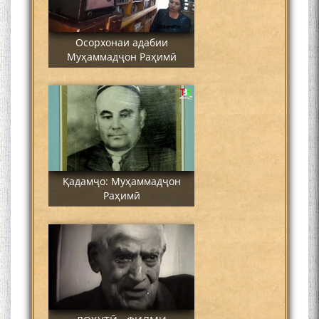
Осорхонаи адабии
Муҳаммадҷон Раҳимӣ
Қадамҷо: Муҳаммадҷон
Раҳимӣ