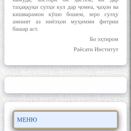
Қаноат: Чанор ҳам "гап"
мезанад
таҳаққуқи сулҳи кул дар ҷомеа, ҷаҳон ва
кишварамон кӯшо бошем, зеро сулҳу
амният аз ниёзҳои муҳимми фитрии
башар аст.
Бо эҳтиром
Раёсати Институт
ШАРҲИ МУЛОҚОТ БО АҲЛИ
ИЛМ ВА МАОРИФИ КИШВАР
АЗ ҶОНИБИ ОЛИМОНИ
АКАДЕМИЯИ МИЛЛИИ
ИЛМҲОИ ТОҶИКИСТОН
БО 4 000 000 СОМОНӢ
ПАЙКАРА ВА ОСОРХОНАИ
МЕНЮ
МӮЪМИН ҚАНОАТ СОХТА
ШУД!