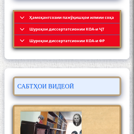
Ҳамоҳангсозии пажӯҳишҳои илмии соҳа
Шyроҳои диссертатсионии КОА-и ҶТ
Кадамчо Худои Шарифзода
Шyроҳои диссертатсионии КОА-и ФР
САБТҲОИ ВИДЕОӢ
Сайре дар Осорхона
Муҳаммадҷон Раҳимӣ