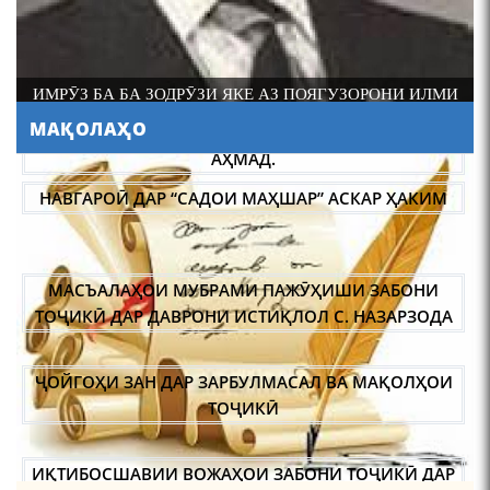
ИМРӮЗ БА БА ЗОДРӮЗИ ЯКЕ АЗ ПОЯГУЗОРОНИ ИЛМИ
ФОЛКЛОРШИНОСИИ ТОҶИК АКАДЕМИК РАҶАБ
МАҚОЛАҲО
АМОНОВ САД СОЛ ПУР ШУД.
АБУЛҚОСИМ ЛОҲУТӢ /
ABULQOSIM LOHUTY/
НАВГАРОӢ ДАР “САДОИ МАҲШАР” АСКАР ҲАКИМ
МАСЪАЛАҲОИ МУБРАМИ ПАЖӮҲИШИ ЗАБОНИ
ТОҶИКӢ ДАР ДАВРОНИ ИСТИҚЛОЛ С. НАЗАРЗОДА
ҶОЙГОҲИ ЗАН ДАР ЗАРБУЛМАСАЛ ВА МАҚОЛҲОИ
Что знают в Ташкенте о
Мирзо Турсунзаде, чьим
ТОҶИКӢ
именем назвали станцию
метро?
ИҚТИБОСШАВИИ ВОЖАҲОИ ЗАБОНИ ТОҶИКӢ ДАР
ЗАБОНИ ВАХОНӢ З. МАМАДАМИНОВА.