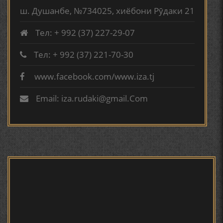
TURSUNZODA BIOGRAFIYA
МАРДОНӢ УМРИДДИН ЮСУФӢ ИНСТИТУТИ ЗАБОН
ш. Душанбе, №734025, хиёбони Рӯдаки 21
ВА АДАБИЁТИ БА НОМИ РӮДАКИИ АМИТ
Тел: + 992 (37) 227-29-07
КИРОМИ БУХОРӢ ШОИРИ ИНСОНДӮСТ УСМОНОВА
ГУЛБАҲОР.
Тел: + 992 (37) 221-70-30
www.facebook.com/www.iza.tj
Сайри осорхона - Мирзо
ТАҶАССУМИ ҲАСБИ ҲОЛ ДАР ҒАЗАЛИЁТИ КИРОМИ
Турсунзода
БУХОРОӢ УСМОНОВА Г.Ф.
Email: iza.rudaki@gmail.Com
БЕРУНӢ ВА НАВРӮЗИ АҶАМ
БЕРУНӢ ВА ЁДКАРДИ ҶАШНИ САДА
Мирзо Турсунзода - филми
мустанад
САНЪАТҲОИ БАДЕИИ МАЪНОӢ ДАР АШЪОРИ
КАМОЛИ ХУҶАНДӢ ЗУЛФИЯ ИСМАТОВА.