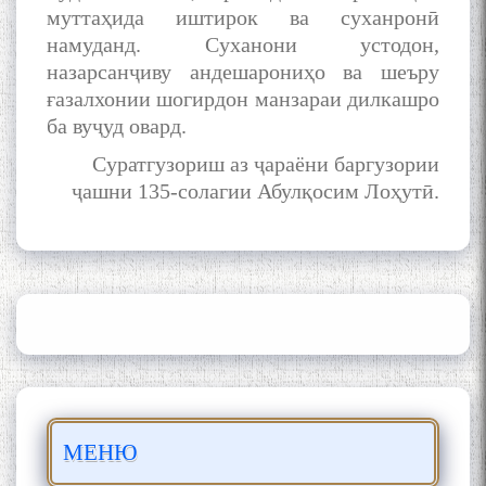
Қаноат: Чанор ҳам "гап"
муттаҳида иштирок ва суханронӣ
мезанад
намуданд. Суханони устодон,
назарсанҷиву андешарониҳо ва шеъру
ғазалхонии шогирдон манзараи дилкашро
ба вуҷуд овард.
Суратгузориш аз ҷараёни баргузории
ҷашни 135-солагии Абулқосим Лоҳутӣ.
ШАРҲИ МУЛОҚОТ БО АҲЛИ
ИЛМ ВА МАОРИФИ КИШВАР
АЗ ҶОНИБИ ОЛИМОНИ
АКАДЕМИЯИ МИЛЛИИ
ИЛМҲОИ ТОҶИКИСТОН
БО 4 000 000 СОМОНӢ
ПАЙКАРА ВА ОСОРХОНАИ
МЕНЮ
МӮЪМИН ҚАНОАТ СОХТА
ШУД!