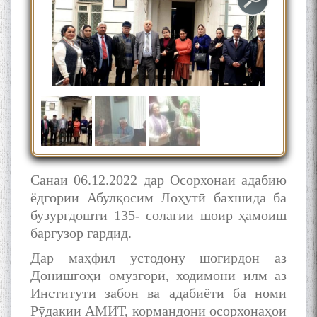
Сухбати навқаламон бо
Муъмин Қаноат\Meeting of
young talents with Mumyin
Kanoat
The Persian Gulf Beautiful
Санаи 06.12.2022 дар Осорхонаи адабию
poetry from Устод Мумин
ёдгории Абулқосим Лоҳутӣ бахшида ба
Қаноат (Ustod Mumin Qanoat)
and Master Mehryar
бузургдошти 135- солагии шоир ҳамоиш
Mehrafarin about the conflict
баргузор гардид.
of the name of the Persian
Gulf
Дар маҳфил устодону шогирдон аз
Донишгоҳи омузгорӣ, ходимони илм аз
Институти забон ва адабиёти ба номи
Сайри Дарвоз бо Мӯъмин
Рӯдакии АМИТ, кормандони осорхонаҳои