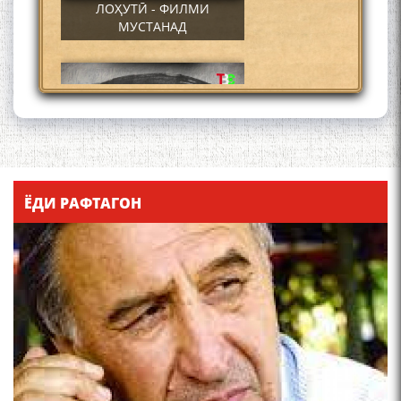
ЛОҲУТӢ - ФИЛМИ
МУСТАНАД
Қадамҷо - Лоҳутӣ
ЁДИ РАФТАГОН
4-уми декабр- зодрӯзи
шоири абадзинда Абулқосим
Лоҳутӣ