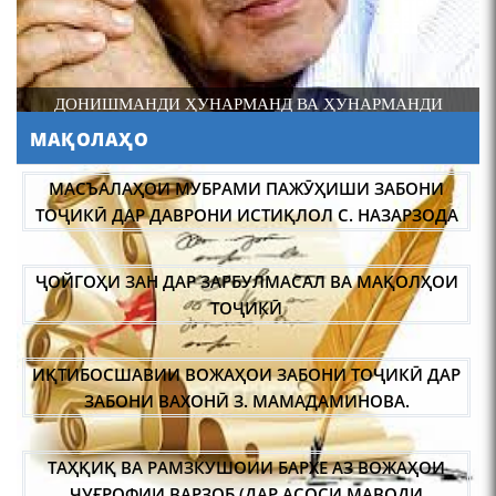
ДОНИШМАНДИ ҲУНАРМАНД ВА ҲУНАРМАНДИ
ДОНИШМАНД
МАҚОЛАҲО
АБУЛҚОСИМ ЛОҲУТӢ /
ABULQOSIM LOHUTY/
МАСЪАЛАҲОИ МУБРАМИ ПАЖӮҲИШИ ЗАБОНИ
ТОҶИКӢ ДАР ДАВРОНИ ИСТИҚЛОЛ С. НАЗАРЗОДА
ҶОЙГОҲИ ЗАН ДАР ЗАРБУЛМАСАЛ ВА МАҚОЛҲОИ
ТОҶИКӢ
ИҚТИБОСШАВИИ ВОЖАҲОИ ЗАБОНИ ТОҶИКӢ ДАР
Что знают в Ташкенте о
Мирзо Турсунзаде, чьим
ЗАБОНИ ВАХОНӢ З. МАМАДАМИНОВА.
именем назвали станцию
метро?
ТАҲҚИҚ ВА РАМЗКУШОИИ БАРХЕ АЗ ВОЖАҲОИ
ҶУҒРОФИИ ВАРЗОБ (ДАР АСОСИ МАВОДИ