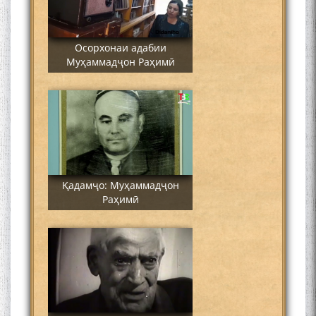
Осорхонаи адабии
Муҳаммадҷон Раҳимӣ
Қадамҷо: Муҳаммадҷон
Раҳимӣ