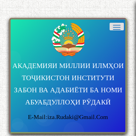
БА МУНОСИБАТИ
БУЗУРГДОШТИ РӮЗИ РӮДАКӢ
АКАДЕМИЯИ МИЛЛИИ ИЛМҲОИ
ТОҶИКИСТОН ИНСТИТУТИ
ЗАБОН ВА АДАБИЁТИ БА НОМИ
АБУАБДУЛЛОҲИ РӮДАКӢ
Дар Академияи миллии
илмҳои Тоҷикистон бахшида
E-Mail:iza.rudaki@gmail.com
ба 100-солагии мунаққиду
адабиётшинос Соҳиб
Табаров ҳамоиши илмӣ-