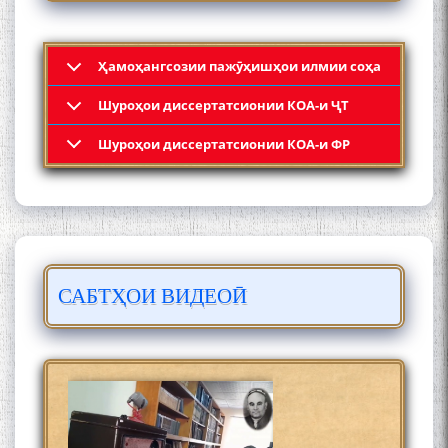
Ҳамоҳангсозии пажӯҳишҳои илмии соҳа
Шyроҳои диссертатсионии КОА-и ҶТ
Кадамчо Худои Шарифзода
Шyроҳои диссертатсионии КОА-и ФР
САБТҲОИ ВИДЕОӢ
Сайре дар Осорхона
Муҳаммадҷон Раҳимӣ