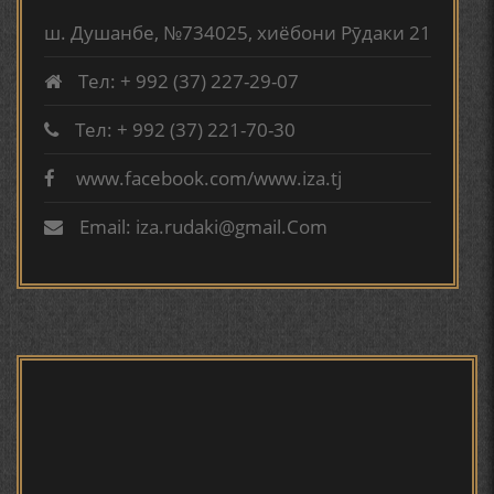
КИРОМИ БУХОРӢ ШОИРИ ИНСОНДӮСТ УСМОНОВА
TURSUNZODA BIOGRAFIYA
ГУЛБАҲОР.
ш. Душанбе, №734025, хиёбони Рӯдаки 21
Тел: + 992 (37) 227-29-07
ТАҶАССУМИ ҲАСБИ ҲОЛ ДАР ҒАЗАЛИЁТИ КИРОМИ
БУХОРОӢ УСМОНОВА Г.Ф.
Тел: + 992 (37) 221-70-30
www.facebook.com/www.iza.tj
Сайри осорхона - Мирзо
БЕРУНӢ ВА НАВРӮЗИ АҶАМ
Турсунзода
Email: iza.rudaki@gmail.Com
БЕРУНӢ ВА ЁДКАРДИ ҶАШНИ САДА
САНЪАТҲОИ БАДЕИИ МАЪНОӢ ДАР АШЪОРИ
КАМОЛИ ХУҶАНДӢ ЗУЛФИЯ ИСМАТОВА.
Мирзо Турсунзода - филми
мустанад
МИРЗО ТУРСУНЗОДА – ШОИРИ ВАТАНХОҲ ВА
ИНСОНДӮСТ