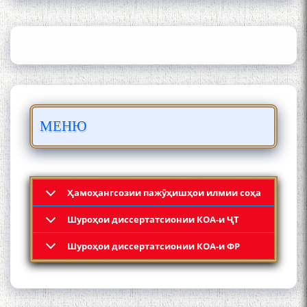
АКАДЕМИЯИ МИЛЛИИ
ИЛМҲОИ ТОҶИКИСТОН
БО 4 000 000 СОМОНӢ
ПАЙКАРА ВА ОСОРХОНАИ
МЕНЮ
МӮЪМИН ҚАНОАТ СОХТА
ШУД!
Ҳамоҳангсозии пажӯҳишҳои илмии соҳа
Шyроҳои диссертатсионии КОА-и ҶТ
Кадамчо Худои Шарифзода
Шyроҳои диссертатсионии КОА-и ФР