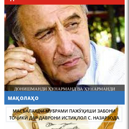
4-уми декабр- зодрӯзи
шоири абадзинда Абулқосим
Лоҳутӣ
ДОНИШМАНДИ ҲУНАРМАНД ВА ҲУНАРМАНДИ
ДОНИШМАНД
МАҚОЛАҲО
АБУЛҚОСИМ ЛОҲУТӢ /
ABULQOSIM LOHUTY/
МАСЪАЛАҲОИ МУБРАМИ ПАЖӮҲИШИ ЗАБОНИ
ТОҶИКӢ ДАР ДАВРОНИ ИСТИҚЛОЛ С. НАЗАРЗОДА