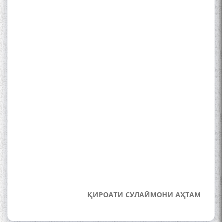
The Persian Gulf Beautiful
poetry from Устод Мумин
Қаноат (Ustod Mumin Qanoat)
and Master Mehryar
Mehrafarin about the conflict
of the name of the Persian
Gulf
Сайри Дарвоз бо Мӯъмин
Қаноат: Чанор ҳам "гап"
мезанад
ҚИРОАТИ СУЛАЙМОНИ АҲТАМ
ШАРҲИ МУЛОҚОТ БО АҲЛИ
ИЛМ ВА МАОРИФИ КИШВАР
АЗ ҶОНИБИ ОЛИМОНИ