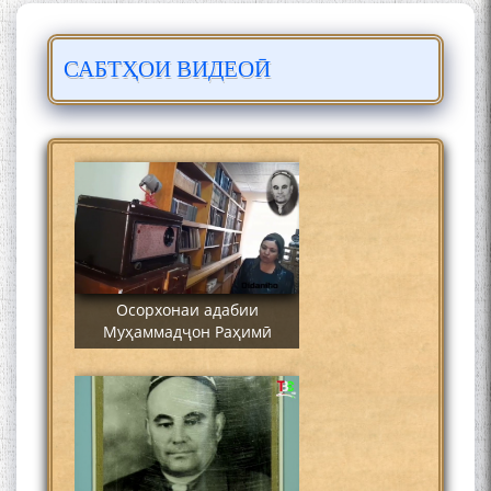
САБТҲОИ ВИДЕОӢ
Сайре дар Осорхона
Муҳаммадҷон Раҳимӣ
Осорхонаи адабии
Муҳаммадҷон Раҳимӣ