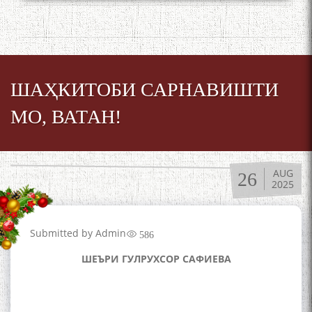
به عبارت دیگر: گفتگو با مومن
قناعت Mumin Qanoat
ШАҲКИТОБИ САРНАВИШТИ
МО, ВАТАН!
AUG
26
Сухбати навқаламон бо
2025
Муъмин Қаноат\Meeting of
young talents with Mumyin
Kanoat
Submitted by
Admin
586
ШЕЪРИ ГУЛРУХСОР САФИЕВА