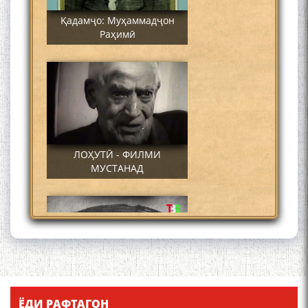
Қадамҷо: Муҳаммадҷон
Раҳимӣ
ЛОҲУТӢ - ФИЛМИ
МУСТАНАД
Қадамҷо - Лоҳутӣ
ЁДИ РАФТАГОН