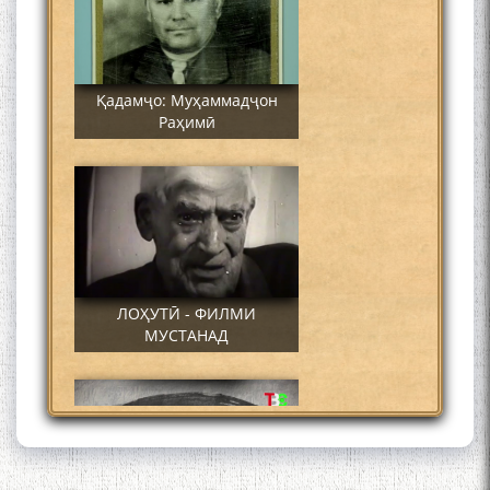
Қадамҷо: Муҳаммадҷон
Раҳимӣ
ЛОҲУТӢ - ФИЛМИ
МУСТАНАД