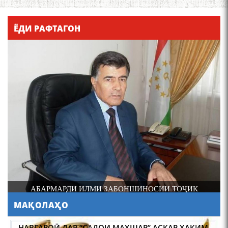
Қадамҷо - Лоҳутӣ
ЁДИ РАФТАГОН
4-уми декабр- зодрӯзи
шоири абадзинда Абулқосим
Лоҳутӣ
И
АБАРМАРДИ ИЛМИ ЗАБОНШИНОСИИ ТОҶИК
МАҚОЛАҲО
АБУЛҚОСИМ ЛОҲУТӢ /
ABULQOSIM LOHUTY/
НАВГАРОӢ ДАР “САДОИ МАҲШАР” АСКАР ҲАКИМ