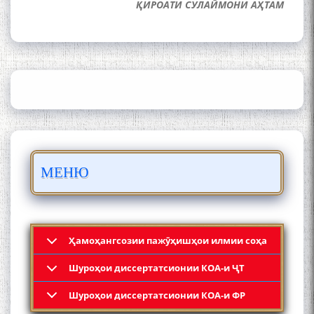
ҚИРОАТИ СУЛАЙМОНИ АҲТАМ
ШАРҲИ МУЛОҚОТ БО АҲЛИ
ИЛМ ВА МАОРИФИ КИШВАР
АЗ ҶОНИБИ ОЛИМОНИ
АКАДЕМИЯИ МИЛЛИИ
ИЛМҲОИ ТОҶИКИСТОН
БО 4 000 000 СОМОНӢ
ПАЙКАРА ВА ОСОРХОНАИ
МЕНЮ
МӮЪМИН ҚАНОАТ СОХТА
ШУД!
Ҳамоҳангсозии пажӯҳишҳои илмии соҳа
Шyроҳои диссертатсионии КОА-и ҶТ
Кадамчо Худои Шарифзода
Шyроҳои диссертатсионии КОА-и ФР