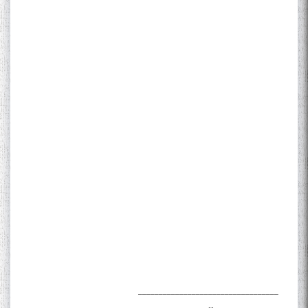
The Persian Gulf Beautiful
poetry from Устод Мумин
Қаноат (Ustod Mumin Qanoat)
and Master Mehryar
Mehrafarin about the conflict
of the name of the Persian
Gulf
Сайри Дарвоз бо Мӯъмин
Қаноат: Чанор ҳам "гап"
мезанад
__________________________________