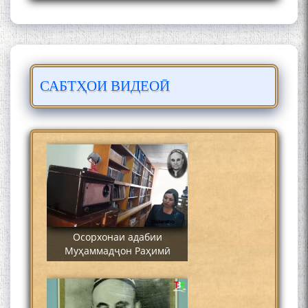
САБТҲОИ ВИДЕОӢ
Сайре дар Осорхона
Муҳаммадҷон Раҳимӣ
Осорхонаи адабии
Муҳаммадҷон Раҳимӣ