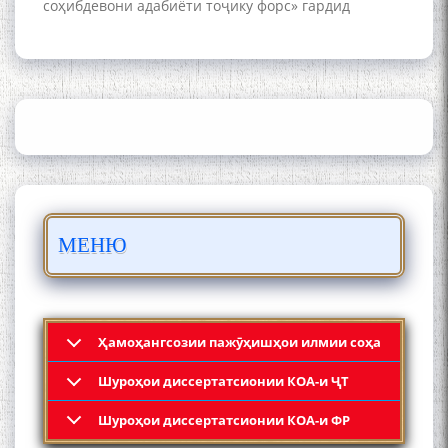
соҳибдевони адабиёти тоҷику форс» гардид
ШАРҲИ МУЛОҚОТ БО АҲЛИ
ИЛМ ВА МАОРИФИ КИШВАР
АЗ ҶОНИБИ ОЛИМОНИ
АКАДЕМИЯИ МИЛЛИИ
ИЛМҲОИ ТОҶИКИСТОН
БО 4 000 000 СОМОНӢ
ПАЙКАРА ВА ОСОРХОНАИ
МЕНЮ
МӮЪМИН ҚАНОАТ СОХТА
ШУД!
Ҳамоҳангсозии пажӯҳишҳои илмии соҳа
Шyроҳои диссертатсионии КОА-и ҶТ
Кадамчо Худои Шарифзода
Шyроҳои диссертатсионии КОА-и ФР