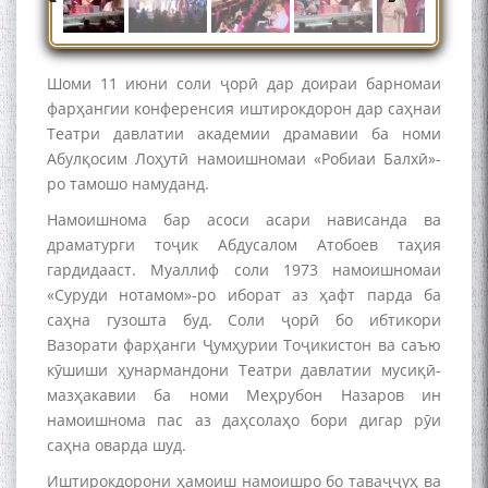
Шоми 11 июни соли ҷорӣ дар доираи барномаи
фарҳангии конференсия иштирокдорон дар саҳнаи
Театри давлатии академии драмавии ба номи
به عبارت دیگر: گفتگو با مومن
Абулқосим Лоҳутӣ намоишномаи «Робиаи Балхӣ»-
قناعت Mumin Qanoat
ро тамошо намуданд.
Намоишнома бар асоси асари нависанда ва
драматурги тоҷик Абдусалом Атобоев таҳия
гардидааст. Муаллиф соли 1973 намоишномаи
«Суруди нотамом»-ро иборат аз ҳафт парда ба
саҳна гузошта буд. Соли ҷорӣ бо ибтикори
Вазорати фарҳанги Ҷумҳурии Тоҷикистон ва саъю
Сухбати навқаламон бо
кӯшиши ҳунармандони Театри давлатии мусиқӣ-
Муъмин Қаноат\Meeting of
young talents with Mumyin
мазҳакавии ба номи Меҳрубон Назаров ин
Kanoat
намоишнома пас аз даҳсолаҳо бори дигар рӯи
саҳна оварда шуд.
Иштирокдорони ҳамоиш намоишро бо таваҷҷуҳ ва