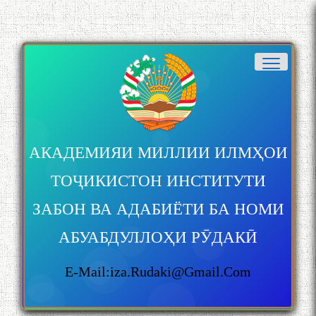
АКАДЕМИЯИ МИЛЛИИ ИЛМҲОИ
ТОҶИКИСТОН ИНСТИТУТИ
ЗАБОН ВА АДАБИЁТИ БА НОМИ
АБУАБДУЛЛОҲИ РӮДАКӢ
E-Mail:iza.rudaki@gmail.com
БА МУНОСИБАТИ