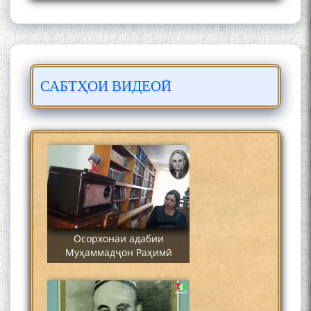
САБТҲОИ ВИДЕОӢ
Сайре дар Осорхона
Муҳаммадҷон Раҳимӣ
Осорхонаи адабии
Муҳаммадҷон Раҳимӣ