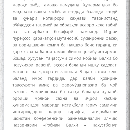
мароқи зиёд тамошо намуданд. Ҳунармандон бо
маҳорати волои касбӣ, истеъдоди баланди эҷодӣ
ва ҳунари нотакрори саҳнавӣ тавонистанд
The Persian Gulf Beautiful
рӯйдодҳои таърихӣ ва образҳои асарро хеле табиӣ
poetry from Устод Мумин
ва таъсирбахш бозофарӣ намоянд. Иҷрои
Қаноат (Ustod Mumin Qanoat)
and Master Mehryar
пурэҳсос, ҳаракатҳои мутаносиб, суханронии фасеҳ
Mehrafarin about the conflict
ва воридшавии комил ба нақшҳо боис гардид, ки
of the name of the Persian
ҳар як саҳна барои тамошобинон ҷолибу хотирмон
Gulf
бошад. Хусусан, таҷассуми симои Робиаи Балхӣ бо
нозукиҳои равонӣ, эҳсоси баланди ишқу садоқат,
матонат ва ҷасорати занонаи ӯ дар сатҳи хеле
Сайри Дарвоз бо Мӯъмин
баланд иҷро гардида, дар қалби ҳозирин
Қаноат: Чанор ҳам "гап"
таассуроти амиқ ва фаромӯшнопазир ба ҷой
мезанад
гузошт. Намоишнома бо сатҳи баланди ҳунарӣ,
ороиши ҷолиби саҳна ва иҷрои касбии
ҳунармандон мавриди истиқболи гарму самимии
иштирокдорон қарор гирифта, анҷомбахши
шоистаи Конференсияи байналмилалии илмию
назариявии «Робиаи Балхӣ – нахустбонуи