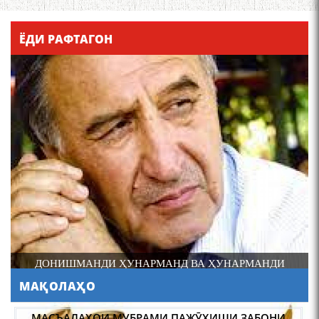
Қадамҷо - Лоҳутӣ
ЁДИ РАФТАГОН
4-уми декабр- зодрӯзи
шоири абадзинда Абулқосим
Лоҳутӣ
ДОНИШМАНДИ ҲУНАРМАНД ВА ҲУНАРМАНДИ
ДОНИШМАНД
МАҚОЛАҲО
АБУЛҚОСИМ ЛОҲУТӢ /
ABULQOSIM LOHUTY/
МАСЪАЛАҲОИ МУБРАМИ ПАЖӮҲИШИ ЗАБОНИ