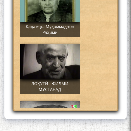
Қадамҷо: Муҳаммадҷон
Раҳимӣ
ЛОҲУТӢ - ФИЛМИ
МУСТАНАД