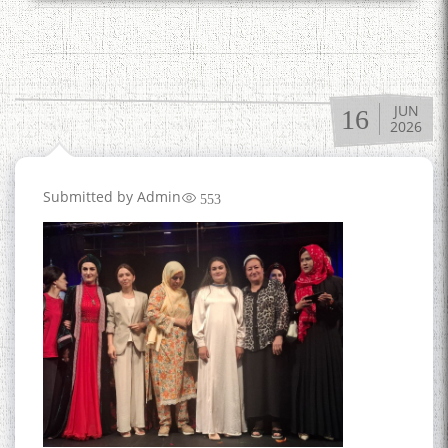
The Persian Gulf Beautiful
poetry from Устод Мумин
Қаноат (Ustod Mumin Qanoat)
JUN
and Master Mehryar
16
2026
Mehrafarin about the conflict
of the name of the Persian
Gulf
Submitted by
Admin
553
Сайри Дарвоз бо Мӯъмин
Қаноат: Чанор ҳам "гап"
мезанад
ШАРҲИ МУЛОҚОТ БО АҲЛИ