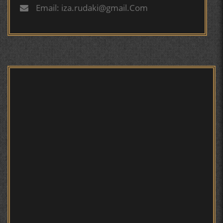
БУХОРОӢ УСМОНОВА Г.Ф.
Email: iza.rudaki@gmail.Com
БЕРУНӢ ВА НАВРӮЗИ АҶАМ
БЕРУНӢ ВА ЁДКАРДИ ҶАШНИ САДА
Мирзо Турсунзода - филми
мустанад
САНЪАТҲОИ БАДЕИИ МАЪНОӢ ДАР АШЪОРИ
КАМОЛИ ХУҶАНДӢ ЗУЛФИЯ ИСМАТОВА.
МИРЗО ТУРСУНЗОДА – ШОИРИ ВАТАНХОҲ ВА
ИНСОНДӮСТ
Мирзо Турсунзода - Шоиро,
аз сӯхтан дорӣ хабар
ПРЕДПОСЫЛКИ СТАНОВЛЕНИЯ
ФИЛОЛОГИЧЕСКОГО РОМАНА В ТАДЖИКСКОЙ