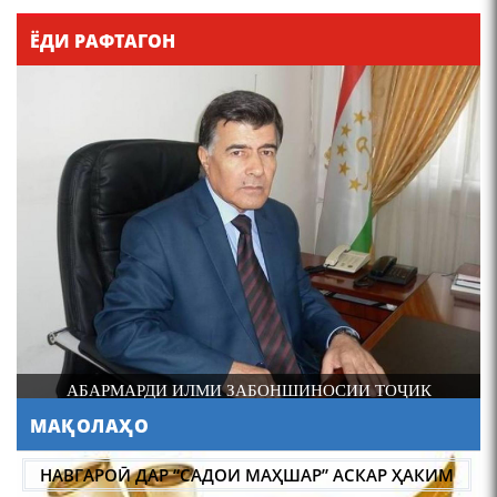
Қадамҷо - Лоҳутӣ
ЁДИ РАФТАГОН
4-уми декабр- зодрӯзи
шоири абадзинда Абулқосим
Лоҳутӣ
И
АБАРМАРДИ ИЛМИ ЗАБОНШИНОСИИ ТОҶИК
МАҚОЛАҲО
АБУЛҚОСИМ ЛОҲУТӢ /
ABULQOSIM LOHUTY/
НАВГАРОӢ ДАР “САДОИ МАҲШАР” АСКАР ҲАКИМ