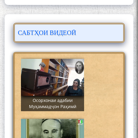
САБТҲОИ ВИДЕОӢ
Сайре дар Осорхона
Муҳаммадҷон Раҳимӣ
Осорхонаи адабии
Муҳаммадҷон Раҳимӣ