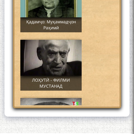
Қадамҷо: Муҳаммадҷон
Раҳимӣ
ЛОҲУТӢ - ФИЛМИ
МУСТАНАД