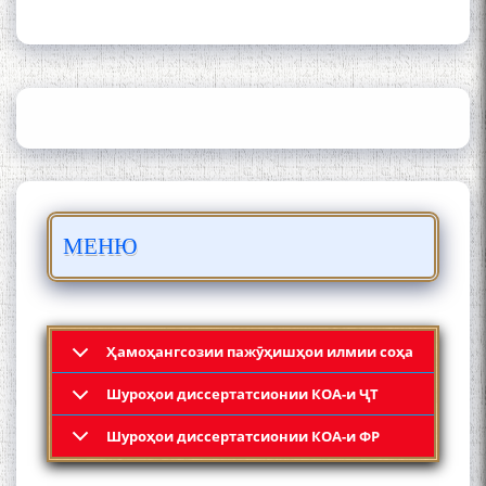
ИЛМ ВА МАОРИФИ КИШВАР
АЗ ҶОНИБИ ОЛИМОНИ
АКАДЕМИЯИ МИЛЛИИ
ИЛМҲОИ ТОҶИКИСТОН
БО 4 000 000 СОМОНӢ
ПАЙКАРА ВА ОСОРХОНАИ
МЕНЮ
МӮЪМИН ҚАНОАТ СОХТА
ШУД!
Ҳамоҳангсозии пажӯҳишҳои илмии соҳа
Шyроҳои диссертатсионии КОА-и ҶТ
Кадамчо Худои Шарифзода
Шyроҳои диссертатсионии КОА-и ФР