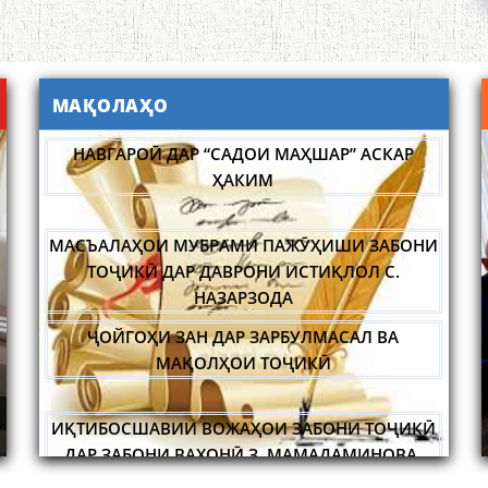
НАВГАРОӢ ДАР “САДОИ МАҲШАР” АСКАР
МАҚОЛАҲО
ҲАКИМ
МАСЪАЛАҲОИ МУБРАМИ ПАЖӮҲИШИ ЗАБОНИ
ТОҶИКӢ ДАР ДАВРОНИ ИСТИҚЛОЛ С.
НАЗАРЗОДА
ҶОЙГОҲИ ЗАН ДАР ЗАРБУЛМАСАЛ ВА
МАҚОЛҲОИ ТОҶИКӢ
ИҚТИБОСШАВИИ ВОЖАҲОИ ЗАБОНИ ТОҶИКӢ
ДАР ЗАБОНИ ВАХОНӢ З. МАМАДАМИНОВА.
 ҲУНАРМАНДИ
САРНАВИШТИ ЯК ХАЛҚ САДРИДДИН А
АСТИ НАВБАТИИ МАҲФИЛИ ИЛМӢ -
КОНФЕРЕНСИЯ ДА
ИИ "СУХАНСАНҶӢ" БАРГУЗОР ГАРДИД.
ПЕРОМУНИ ПАЁ
ТАҲҚИҚ ВА РАМЗКУШОИИ БАРХЕ АЗ ВОЖАҲОИ
ҶУҒРОФИИ ВАРЗОБ (ДАР АСОСИ МАВОДИ