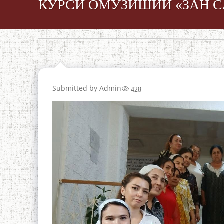
КУРСИ ОМӮЗИШИИ «ЗАН С
Submitted by
Admin
428