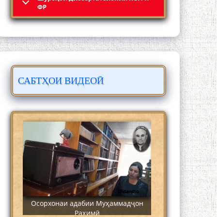
Кадамчо Худои Шарифзода
ФР
САБТҲОИ ВИДЕОӢ
Сайре дар Осорхона Муҳаммадҷон
Раҳимӣ
Осорхонаи адабии Муҳаммадҷон
Раҳимӣ