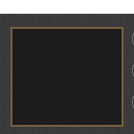
ЗАБОНҲОИ ШАРҚИИ ЭРОНӢ) МИРЗОЕВ
САЙФИДДИН ҶАБОРОВИЧ.
ШИНОХТ ДАР ЗАМИНАИ ЭЪТИҚОД ВА
ЭЪТИРОФ
ФИРДАВСӢ ВА ДАҚИҚӢ
1
ҚАСИДАИ ГУМШУДАИ РӮДАКӢ ШАМСИДДИН
МУҲАММАДӢ.
ТВ САЁҲӢ: ИНЪИКОСИ ЧОРАБИНӢ БА
МУНОСИБАТИ ҶАШНИ ВАҲДАТИ МИЛЛӢ ДАР
АМИТ
ПРЕДПОСЫЛКИ СТАНОВЛЕНИЯ
ФИЛОЛОГИЧЕСКОГО РОМАНА В ТАДЖИКСКОЙ
МУРУВВАТИЁН ДЖ. ДЖ.