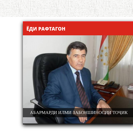
ЁДИ РАФТАГОН
ЗАБОНШИНОСИИ ТОҶИК
ДОНИШМАНДИ ҲУНАРМАНД ВА
КОНФЕРЕНСИЯИ ИЛМИЮ АМАЛӢ БАХШИДА БА
НИШ
ДОНИШМАНД
100-СОЛАГИИ ШОИРИ ХАЛҚИИ ТОҶИКИСТОН
НАЗАР
АМИНҶОН ШУКУҲӢ