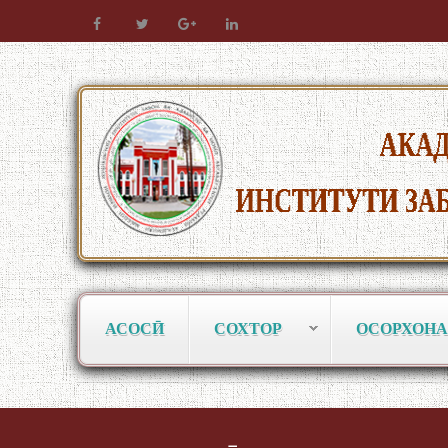
АСОСӢ
СОХТОР
ОСОРХОНА