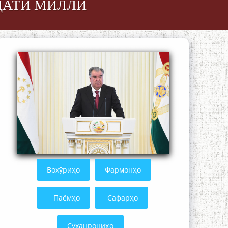
ДАТИ МИЛЛӢ
The Persian Gulf Beautiful poetry from
Устод Мумин Қаноат (Ustod Mumin
Qanoat) and Master Mehryar
Mehrafarin about the conflict of the
name of the Persian Gulf
Сайри Дарвоз бо Мӯъмин Қаноат:
Чанор ҳам "гап" мезанад
Вохӯриҳо
Фармонҳо
Паёмҳо
Сафарҳо
Суханрониҳо