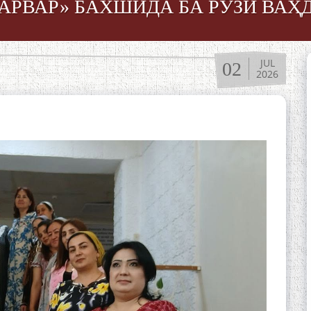
АРВАР» БАХШИДА БА РӮЗИ ВАҲ
JUL
02
2026