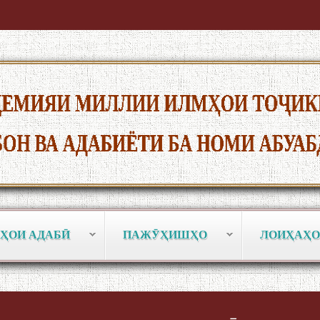
ҲОИ АДАБӢ
ПАЖӮҲИШҲО
ЛОИҲАҲО