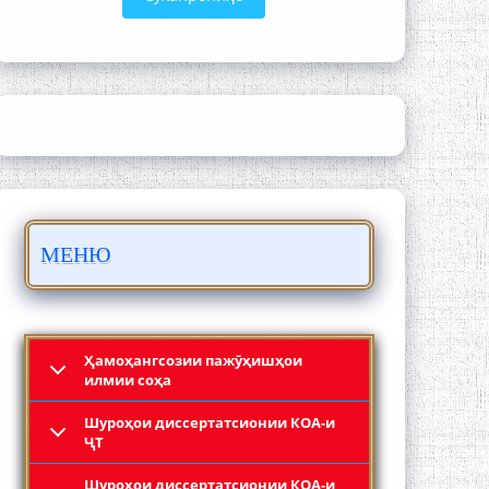
ШАРҲИ МУЛОҚОТ БО АҲЛИ ИЛМ ВА
МАОРИФИ КИШВАР АЗ ҶОНИБИ
ОЛИМОНИ АКАДЕМИЯИ МИЛЛИИ
ИЛМҲОИ ТОҶИКИСТОН
МЕНЮ
БО 4 000 000 СОМОНӢ ПАЙКАРА ВА
ОСОРХОНАИ МӮЪМИН ҚАНОАТ
СОХТА ШУД!
Ҳамоҳангсозии пажӯҳишҳои
илмии соҳа
Шyроҳои диссертатсионии КОА-и
ҶТ
Шyроҳои диссертатсионии КОА-и