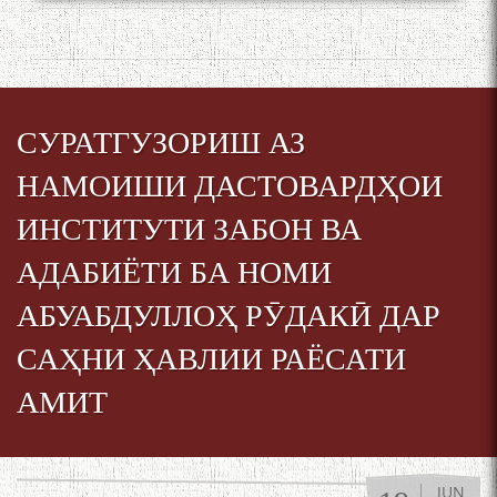
Сухбати навқаламон бо
Муъмин Қаноат\Meeting of
СУРАТГУЗОРИШ АЗ
young talents with Mumyin
Kanoat
НАМОИШИ ДАСТОВАРДҲОИ
ИНСТИТУТИ ЗАБОН ВА
АДАБИЁТИ БА НОМИ
АБУАБДУЛЛОҲ РӮДАКӢ ДАР
The Persian Gulf Beautiful
poetry from Устод Мумин
САҲНИ ҲАВЛИИ РАЁСАТИ
Қаноат (Ustod Mumin Qanoat)
and Master Mehryar
АМИТ
Mehrafarin about the conflict
of the name of the Persian
Gulf
JUN