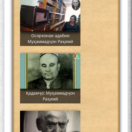
Осорхонаи адабии
Муҳаммадҷон Раҳимӣ
Қадамҷо: Муҳаммадҷон
Раҳимӣ