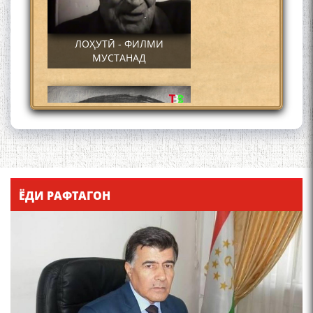
ЛОҲУТӢ - ФИЛМИ
МУСТАНАД
Қадамҷо - Лоҳутӣ
ЁДИ РАФТАГОН