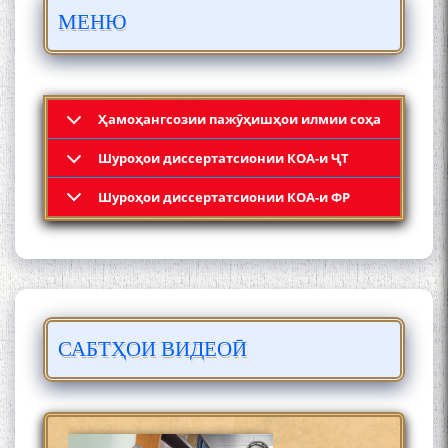
ПАЙКАРА ВА ОСОРХОНАИ
МЕНЮ
МӮЪМИН ҚАНОАТ СОХТА
ШУД!
Ҳамоҳангсозии пажӯҳишҳои илмии соҳа
Шyроҳои диссертатсионии КОА-и ҶТ
Кадамчо Худои Шарифзода
Шyроҳои диссертатсионии КОА-и ФР
САБТҲОИ ВИДЕОӢ
Сайре дар Осорхона
Муҳаммадҷон Раҳимӣ