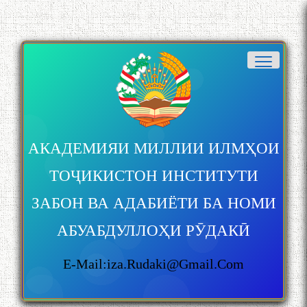
ба 100-солагии мунаққиду
адабиётшинос Соҳиб
Табаров ҳамоиши илмӣ-
назариявӣ баргузор гардид.
МАВЛОНО ҶАЛОЛИДДИНИ
БАЛХӢ БУЗУРГТАРИН
МУТАФАККИР ВА ОРИФИ
АКАДЕМИЯИ МИЛЛИИ ИЛМҲОИ
ЗАБОНУ АДАБИ ТОҶИК
ТОҶИКИСТОН ИНСТИТУТИ
ЗАБОН ВА АДАБИЁТИ БА НОМИ
АБУАБДУЛЛОҲИ РӮДАКӢ
به عبارت دیگر: گفتگو با مومن
قناعت Mumin Qanoat
E-Mail:iza.rudaki@gmail.com