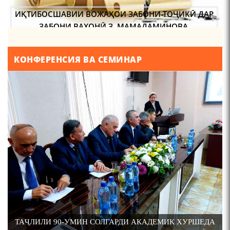
метро?
ЗАБОНИ ВАХОНӢ З. МАМАДАМИНОВА.
ТАҲҚИҚ ВА РАМЗКУШОИИ БАРХЕ АЗ ВОЖАҲОИ
ҶУҒРОФИИ ВАРЗОБ (ДАР АСОСИ МАВОДИ
КОНФЕРЕНСИЯ ВА СЕМИНАР
ЗАБОНҲОИ ШАРҚИИ ЭРОНӢ) МИРЗОЕВ
Осорхонаи Мирзо
САЙФИДДИН ҶАБОРОВИЧ.
Турсунзода Каратог
ШИНОХТ ДАР ЗАМИНАИ ЭЪТИҚОД ВА ЭЪТИРОФ
ФИРДАВСӢ ВА ДАҚИҚӢ
ҚАСИДАИ ГУМШУДАИ РӮДАКӢ ШАМСИДДИН
110 солагии шоири халқии
Тоҷикистон Мирзо
МУҲАММАДӢ.
Турсунзода / Mirzo
Tursunzoda
ТВ САЁҲӢ: ИНЪИКОСИ ЧОРАБИНӢ БА МУНОСИБАТИ
ТАҶЛИЛИ 90-УМИН СОЛГАРДИ АКАДЕМИК ХУРШЕДА
ҶАШНИ ВАҲДАТИ МИЛЛӢ ДАР АМИТ