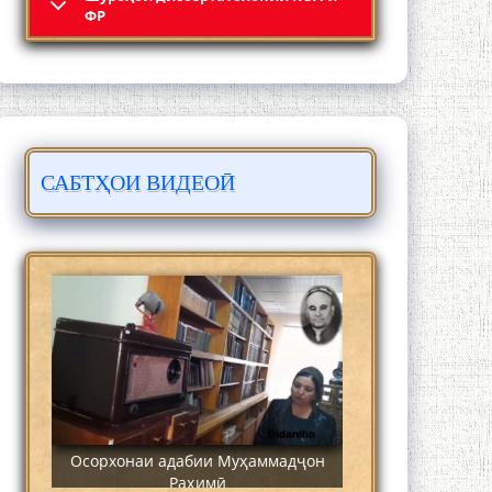
Кадамчо Худои Шарифзода
ФР
САБТҲОИ ВИДЕОӢ
Сайре дар Осорхона Муҳаммадҷон
Раҳимӣ
Осорхонаи адабии Муҳаммадҷон
Раҳимӣ