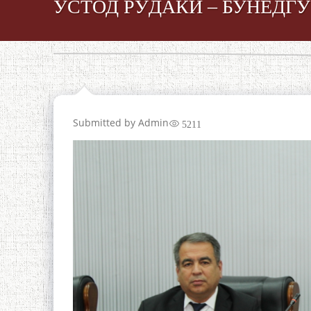
УСТОД РӮДАКӢ – БУНЁДГУ
Submitted by
Admin
5211