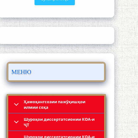
ШАРҲИ МУЛОҚОТ БО АҲЛИ ИЛМ ВА
МАОРИФИ КИШВАР АЗ ҶОНИБИ
ОЛИМОНИ АКАДЕМИЯИ МИЛЛИИ
ИЛМҲОИ ТОҶИКИСТОН
МЕНЮ
БО 4 000 000 СОМОНӢ ПАЙКАРА ВА
ОСОРХОНАИ МӮЪМИН ҚАНОАТ
СОХТА ШУД!
Ҳамоҳангсозии пажӯҳишҳои
илмии соҳа
Шyроҳои диссертатсионии КОА-и
ҶТ
Шyроҳои диссертатсионии КОА-и