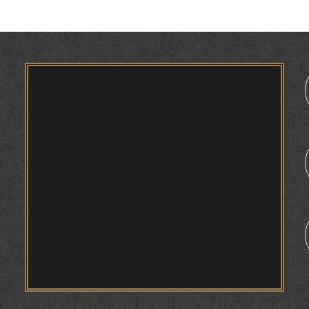
МУҚАДАС ДОШТАНИ ОБ ВА МАРОСИМИ
«БОРОНХОҲӢ» ДАР БАЙНИ ТОҶИКОН РӮЗИИ
АҲМАД.
МАСЪАЛАҲОИ МУБРАМИ ПАЖӮҲИШИ ЗАБОНИ
ТОҶИКӢ ДАР ДАВРОНИ ИСТИҚЛОЛ С.
1
НАЗАРЗОДА
НАВГАРОӢ ДАР “САДОИ МАҲШАР” АСКАР
ҲАКИМ
ҶОЙГОҲИ ЗАН ДАР ЗАРБУЛМАСАЛ ВА
МАҚОЛҲОИ ТОҶИКӢ
ИҚТИБОСШАВИИ ВОЖАҲОИ ЗАБОНИ ТОҶИКӢ
ДАР ЗАБОНИ ВАХОНӢ З. МАМАДАМИНОВА.