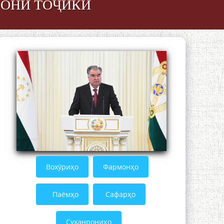
БОНИ ТОҶИКӢ
The Persian Gulf Beautiful poetry from
Устод Мумин Қаноат (Ustod Mumin
Qanoat) and Master Mehryar
Mehrafarin about the conflict of the
name of the Persian Gulf
Сайри Дарвоз бо Мӯъмин Қаноат:
Чанор ҳам "гап" мезанад
Вохӯриҳо
Фармонҳо
Паёмҳо
Сафарҳо
Суханрониҳо