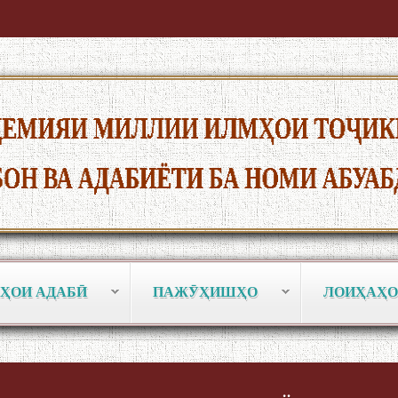
ҲОИ АДАБӢ
ПАЖӮҲИШҲО
ЛОИҲАҲО