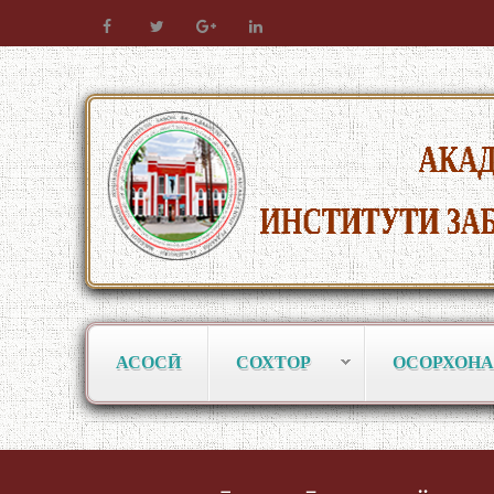
АСОСӢ
СОХТОР
ОСОРХОНА