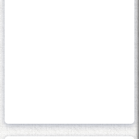
МӮЪМИН ҚАНОАТ СОХТА
ШУД!
Кадамчо Худои Шарифзода
Сайре дар Осорхона
Муҳаммадҷон Раҳимӣ