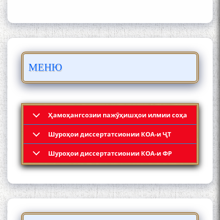
Осорхонаи адабии
Муҳаммадҷон Раҳимӣ
МЕНЮ
Ҳамоҳангсозии пажӯҳишҳои илмии соҳа
Шyроҳои диссертатсионии КОА-и ҶТ
Қадамҷо: Муҳаммадҷон
Шyроҳои диссертатсионии КОА-и ФР
Раҳимӣ