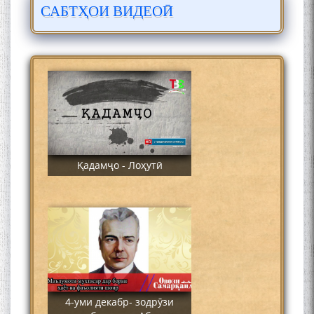
САБТҲОИ ВИДЕОӢ
ЛОҲУТӢ - ФИЛМИ
МУСТАНАД
Қадамҷо - Лоҳутӣ
4-уми декабр- зодрӯзи