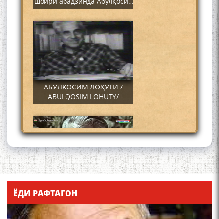
шоири абадзинда Абулқосим
Лоҳутӣ
АБУЛҚОСИМ ЛОҲУТӢ /
ABULQOSIM LOHUTY/
Что знают в Ташкенте о
Мирзо Турсунзаде, чьим
ЁДИ РАФТАГОН
именем назвали станцию
метро?