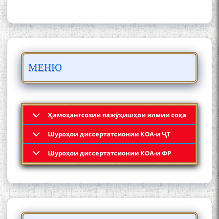
БО 4 000 000 СОМОНӢ
ПАЙКАРА ВА ОСОРХОНАИ
МЕНЮ
МӮЪМИН ҚАНОАТ СОХТА
ШУД!
Ҳамоҳангсозии пажӯҳишҳои илмии соҳа
Шyроҳои диссертатсионии КОА-и ҶТ
Кадамчо Худои Шарифзода
Шyроҳои диссертатсионии КОА-и ФР