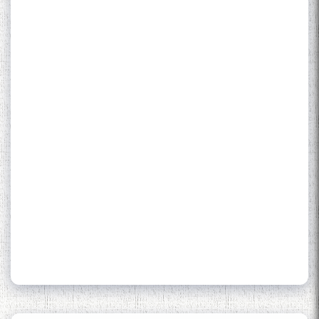
Қаноат (Ustod Mumin Qanoat)
and Master Mehryar
Mehrafarin about the conflict
of the name of the Persian
Gulf
Сайри Дарвоз бо Мӯъмин
Қаноат: Чанор ҳам "гап"
мезанад
ШАРҲИ МУЛОҚОТ БО АҲЛИ
ИЛМ ВА МАОРИФИ КИШВАР
АЗ ҶОНИБИ ОЛИМОНИ
АКАДЕМИЯИ МИЛЛИИ
ИЛМҲОИ ТОҶИКИСТОН