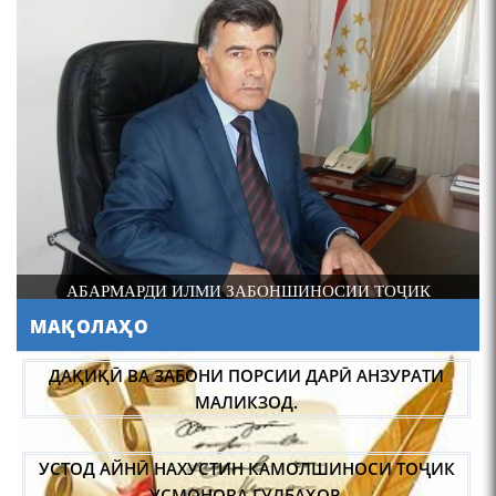
4-уми декабр- зодрӯзи
шоири абадзинда Абулқосим
Лоҳутӣ
И
АБАРМАРДИ ИЛМИ ЗАБОНШИНОСИИ ТОҶИК
МАҚОЛАҲО
АБУЛҚОСИМ ЛОҲУТӢ /
ABULQOSIM LOHUTY/
ДАҚИҚӢ ВА ЗАБОНИ ПОРСИИ ДАРӢ АНЗУРАТИ
МАЛИКЗОД.
УСТОД АЙНӢ НАХУСТИН КАМОЛШИНОСИ ТОҶИК
УСМОНОВА ГУЛБАҲОР.