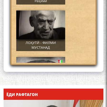
Раҳимӣ
ЛОҲУТӢ - ФИЛМИ
МУСТАНАД
Қадамҷо - Лоҳутӣ
ЁДИ РАФТАГОН