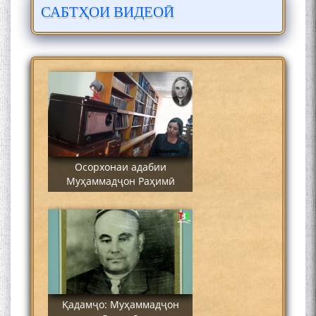
САБТҲОИ ВИДЕОӢ
Сайре дар Осорхона
Муҳаммадҷон Раҳимӣ
Осорхонаи адабии
Муҳаммадҷон Раҳимӣ
Қадамҷо: Муҳаммадҷон