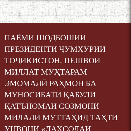
Дар Академияи миллии
илмҳои Тоҷикистон бахшида
ба 100-солагии мунаққиду
ПАЁМИ ШОДБОШИИ
адабиётшинос Соҳиб
Табаров ҳамоиши илмӣ-
ПРЕЗИДЕНТИ ҶУМҲУРИИ
назариявӣ баргузор гардид.
ТОҶИКИСТОН, ПЕШВОИ
МИЛЛАТ МУҲТАРАМ
МАВЛОНО ҶАЛОЛИДДИНИ
ЭМОМАЛӢ РАҲМОН БА
БАЛХӢ БУЗУРГТАРИН
МУТАФАККИР ВА ОРИФИ
МУНОСИБАТИ ҚАБУЛИ
ЗАБОНУ АДАБИ ТОҶИК
ҚАТЪНОМАИ СОЗМОНИ
МИЛАЛИ МУТТАҲИД ТАҲТИ
УНВОНИ «ДАҲСОЛАИ