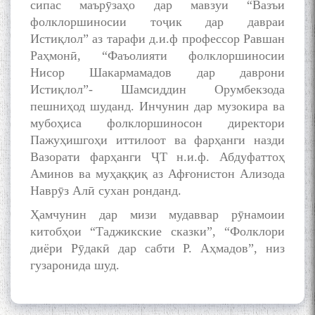
сипас маърӯзаҳо дар мавзуи “Вазъи
poetry from Устод Мумин
фолклоршиносии тоҷик дар давраи
Қаноат (Ustod Mumin Qanoat)
and Master Mehryar
Истиқлол” аз тарафи д.и.ф профессор Равшан
Mehrafarin about the conflict
Раҳмонӣ, “Фаъолияти фолклоршиносии
of the name of the Persian
Нисор Шакармамадов дар даврони
Gulf
Истиқлол”- Шамсиддин Орумбекзода
пешниҳод шуданд. Инчунин дар музокира ва
мубоҳиса фолклоршиносон директори
Сайри Дарвоз бо Мӯъмин
Пажуҳишгоҳи иттилоот ва фарҳанги назди
Қаноат: Чанор ҳам "гап"
Вазорати фарҳанги ҶТ н.и.ф. Абдуфаттоҳ
мезанад
Аминов ва муҳаққиқ аз Афғонистон Ализода
Наврӯз Алӣ сухан ронданд.
Ҳамчунин дар мизи мудаввар рӯнамоии
китобҳои “Таджикские сказки”, “Фолклори
диёри Рӯдакӣ дар сабти Р. Аҳмадов”, низ
гузаронида шуд.
ШАРҲИ МУЛОҚОТ БО АҲЛИ
ИЛМ ВА МАОРИФИ КИШВАР
АЗ ҶОНИБИ ОЛИМОНИ
АКАДЕМИЯИ МИЛЛИИ