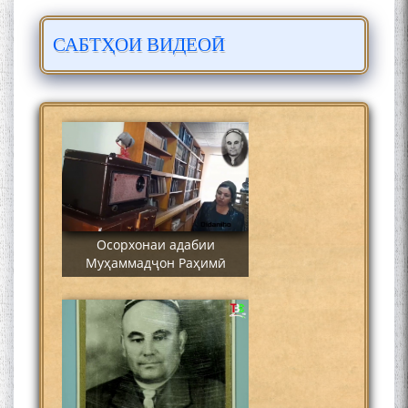
САБТҲОИ ВИДЕОӢ
Сайре дар Осорхона
Муҳаммадҷон Раҳимӣ
Осорхонаи адабии
Муҳаммадҷон Раҳимӣ