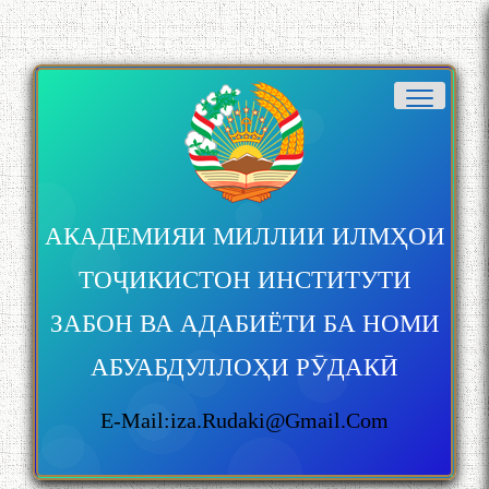
АКАДЕМИЯИ МИЛЛИИ ИЛМҲОИ
ТОҶИКИСТОН ИНСТИТУТИ
ЗАБОН ВА АДАБИЁТИ БА НОМИ
АБУАБДУЛЛОҲИ РӮДАКӢ
БА МУНОСИБАТИ
БУЗУРГДОШТИ РӮЗИ РӮДАКӢ
E-Mail:iza.rudaki@gmail.com