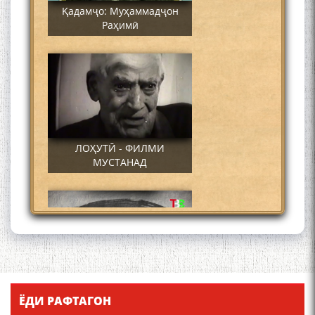
Қадамҷо: Муҳаммадҷон
Раҳимӣ
ЛОҲУТӢ - ФИЛМИ
МУСТАНАД
Қадамҷо - Лоҳутӣ
ЁДИ РАФТАГОН