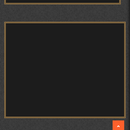
БЕРУНӢ ВА НАВРӮЗИ АҶАМ
БЕРУНӢ ВА ЁДКАРДИ ҶАШНИ САДА
Мирзо Турсунзода - филми
мустанад
САНЪАТҲОИ БАДЕИИ МАЪНОӢ ДАР АШЪОРИ
КАМОЛИ ХУҶАНДӢ ЗУЛФИЯ ИСМАТОВА.
МИРЗО ТУРСУНЗОДА – ШОИРИ ВАТАНХОҲ ВА
ИНСОНДӮСТ
Мирзо Турсунзода - Шоиро,
аз сӯхтан дорӣ хабар
ПРЕДПОСЫЛКИ СТАНОВЛЕНИЯ
ФИЛОЛОГИЧЕСКОГО РОМАНА В ТАДЖИКСКОЙ
МУРУВВАТИЁН ДЖ. ДЖ.
МОҲИЯТИ ИҶТИМОИИ ТАСВИР ДАР ШЕЪРИ ҚУТБӢ