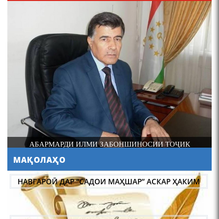
4-уми декабр- зодрӯзи
шоири абадзинда Абулқосим
Лоҳутӣ
И
АБАРМАРДИ ИЛМИ ЗАБОНШИНОСИИ ТОҶИК
МАҚОЛАҲО
АБУЛҚОСИМ ЛОҲУТӢ /
ABULQOSIM LOHUTY/
НАВГАРОӢ ДАР “САДОИ МАҲШАР” АСКАР ҲАКИМ