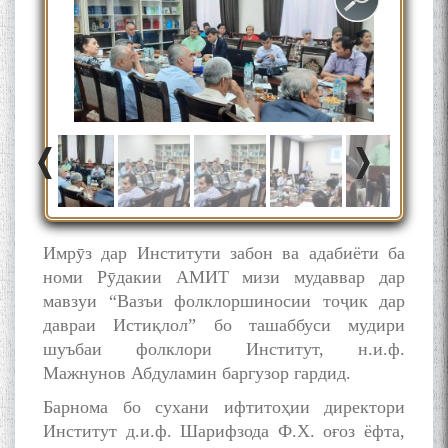
به عبارت دیگر: گفتگو با مومن
قناعت Mumin Qanoat
Сухбати навқаламон бо
Имрӯз дар Институти забон ва адабиёти ба
Муъмин Қаноат\Meeting of
номи Рӯдакии АМИТ мизи мудаввар дар
young talents with Mumyin
мавзуи “Вазъи фолклоршиносии тоҷик дар
Kanoat
давраи Истиқлол” бо ташаббуси мудири
шуъбаи фолклори Институт, н.и.ф.
Мажнунов Абдуламин баргузор гардид.
Барнома бо сухани ифтитоҳии директори
Институт д.и.ф. Шарифзода Ф.Х. оғоз ёфта,
The Persian Gulf Beautiful