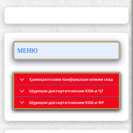
ИЛМҲОИ ТОҶИКИСТОН
БО 4 000 000 СОМОНӢ
ПАЙКАРА ВА ОСОРХОНАИ
МЕНЮ
МӮЪМИН ҚАНОАТ СОХТА
ШУД!
Ҳамоҳангсозии пажӯҳишҳои илмии соҳа
Шyроҳои диссертатсионии КОА-и ҶТ
Кадамчо Худои Шарифзода
Шyроҳои диссертатсионии КОА-и ФР