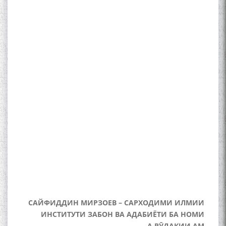
The Persian Gulf Beautiful
poetry from Устод Мумин
Қаноат (Ustod Mumin Qanoat)
and Master Mehryar
Mehrafarin about the conflict
of the name of the Persian
Gulf
Сайри Дарвоз бо Мӯъмин
Қаноат: Чанор ҳам "гап"
мезанад
САЙФИДДИН МИРЗОЕВ – САРХОДИМИ ИЛМИИ
ИНСТИТУТИ ЗАБОН ВА АДАБИЁТИ БА НОМИ
А.РӮДАКИИ АМ