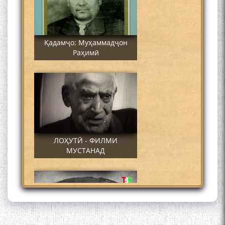
Қадамҷо: Муҳаммадҷон
Раҳимӣ
ЛОҲУТӢ - ФИЛМИ
МУСТАНАД