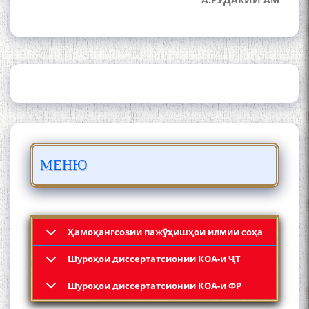
ШАРҲИ МУЛОҚОТ БО АҲЛИ
ИЛМ ВА МАОРИФИ КИШВАР
АЗ ҶОНИБИ ОЛИМОНИ
АКАДЕМИЯИ МИЛЛИИ
ИЛМҲОИ ТОҶИКИСТОН
БО 4 000 000 СОМОНӢ
ПАЙКАРА ВА ОСОРХОНАИ
МЕНЮ
МӮЪМИН ҚАНОАТ СОХТА
ШУД!
Ҳамоҳангсозии пажӯҳишҳои илмии соҳа
Шyроҳои диссертатсионии КОА-и ҶТ
Кадамчо Худои Шарифзода
Шyроҳои диссертатсионии КОА-и ФР