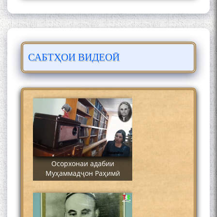
САБТҲОИ ВИДЕОӢ
Сайре дар Осорхона
Муҳаммадҷон Раҳимӣ
Осорхонаи адабии
Муҳаммадҷон Раҳимӣ