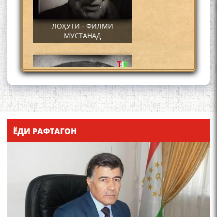
ЛОҲУТӢ - ФИЛМИ
МУСТАНАД
Қадамҷо - Лоҳутӣ
ЁДИ РАФТАГОН
4-уми декабр- зодрӯзи