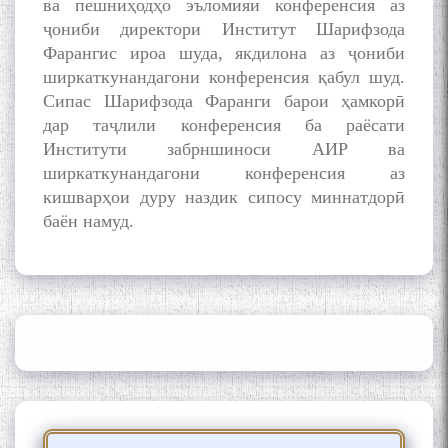
ва пешниҳодҳо эъломияи конференсия аз
ҷониби директори Институт Шарифзода
Сайри Дарвоз бо Мӯъмин
Қаноат: Чанор ҳам "гап"
Фарангис ироа шуда, якдилона аз ҷониби
мезанад
ширкаткунандагони конференсия қабул шуд.
Сипас Шарифзода Фаранги барои ҳамкорӣ
дар таҷлили конференсия ба раёсати
Институти забрншиноси АИР ва
ширкаткунандагони конференсия аз
кишварҳои дуру наздик сипосу миннатдорӣ
баён намуд.
ШАРҲИ МУЛОҚОТ БО АҲЛИ
ИЛМ ВА МАОРИФИ КИШВАР
АЗ ҶОНИБИ ОЛИМОНИ
АКАДЕМИЯИ МИЛЛИИ
ИЛМҲОИ ТОҶИКИСТОН
БО 4 000 000 СОМОНӢ
ПАЙКАРА ВА ОСОРХОНАИ