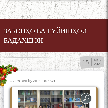
ЗАБОНҲО ВА ГӮЙИШҲОИ
БАДАХШОН
NOV
15
2023
Submitted by
Admin
1073