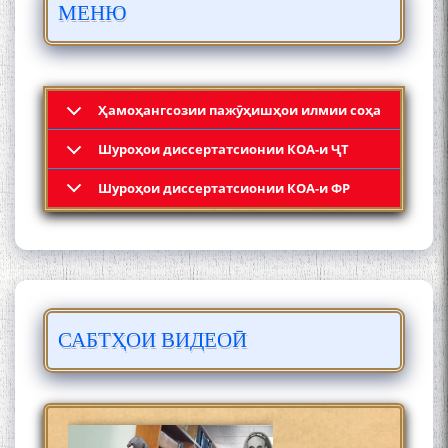
МЕНЮ
МӮЪМИН ҚАНОАТ СОХТА
ШУД!
Ҳамоҳангсозии пажӯҳишҳои илмии соҳа
Шyроҳои диссертатсионии КОА-и ҶТ
Кадамчо Худои Шарифзода
Шyроҳои диссертатсионии КОА-и ФР
САБТҲОИ ВИДЕОӢ
Сайре дар Осорхона
Муҳаммадҷон Раҳимӣ