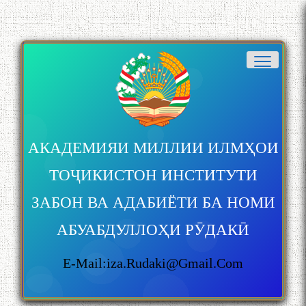
АКАДЕМИЯИ МИЛЛИИ ИЛМҲОИ
ТОҶИКИСТОН ИНСТИТУТИ
ЗАБОН ВА АДАБИЁТИ БА НОМИ
АБУАБДУЛЛОҲИ РӮДАКӢ
E-Mail:iza.rudaki@gmail.com