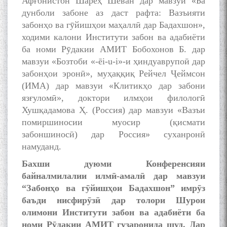
Афғонистон Шареҳ Шеван дар мавзуи «Ба
дунболи забоне аз даст рафта: Вазъияти
забонҳо ва гӯйишҳои маҳаллӣ дар Бадахшон»,
ходими калони Институти забон ва адабиёти
ба номи Рӯдакии АМИТ Бобохонов Б. дар
мавзуи «Бозтоби «-ēi-u-i»-и ҳиндуаврупоӣ дар
забонҳои эронӣ», муҳаққиқ Рейчел Ҷеймсон
(ИМА) дар мавзуи «Клитикҳо дар забони
язғуломӣ», доктори илмҳои филологӣ
Хушқадамова Ҳ. (Россия) дар мавзуи «Вазъи
помиршиносии муосир (қисмати
забоншиносӣ) дар Россия» суханронӣ
намуданд.
Бахши дуюми Конференсияи
байналмилалии илмӣ-амалӣ дар мавзуи
“Забонҳо ва гӯйишҳои Бадахшон” имрӯз
баъди нисфирӯзӣ дар толори Шурои
олимони Институти забон ва адабиёти ба
номи Рӯдакии АМИТ гузаронида шуд. Дар