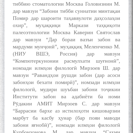
тиббию стоматологии Москва Головизнин М.
адабиётшинос Соҳиб
Табаров ҳамоиши илмӣ-
дар мавзуи “Забони тибби суннатии минтақаи
назариявӣ баргузор гардид.
Помир дар шароити таҳаввулоти даҳсолаҳои
охир”, муҳаққиқи Маркази таҳқиқоти
палеоэтнологии Москва Каверин Святослав
дар мавзуи “Дар бораи вазъи забон ва
МАВЛОНО ҶАЛОЛИДДИНИ
мардуми мунҷонӣ”, муҳаққиқ Меленченко М.
БАЛХӢ БУЗУРГТАРИН
(НИУ ВШЭ, Россия) дар мавзуи
МУТАФАККИР ВА ОРИФИ
“Компютеркунонии расмулхати шуғнонӣ”,
ЗАБОНУ АДАБИ ТОҶИК
номзади илмҳои филологӣ Мирзоев Ш. дар
мавзуи “Равандҳои рушди забон (дар асоси
забонҳои бехати помирӣ)”, номзади илмҳои
филологӣ, мудири шуъбаи забони тоҷикии
Институти забон ва адабиёти ба номи
به عبارت دیگر: گفتگو با مومن
Рӯдакии АМИТ Мирзоев С. дар мавзуи
قناعت Mumin Qanoat
“Баррасии бархе аз истилоҳоти кишоварзии
марбут ба касбу ҳунар (бар пояи маводи
забони яғнобӣ)”, номзади илмҳои филологӣ
Қурбонхонова М. дар мавзуи “Саҳми