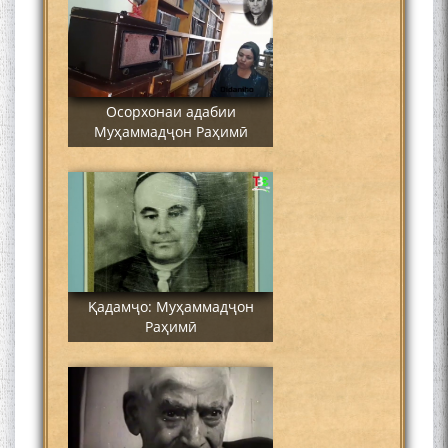
Осорхонаи адабии
Муҳаммадҷон Раҳимӣ
Қадамҷо: Муҳаммадҷон
Раҳимӣ