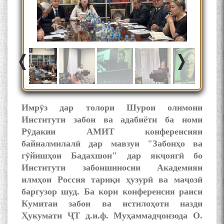
Имрӯз дар толори Шурои олимони
Институти забон ва адабиёти ба номи
Рӯдакии АМИТ конференсияи
байналмилалӣ дар мавзуи "Забонҳо ва
гӯйишҳои Бадахшон" дар якҷоягӣ бо
Институти забоншиносии Академияи
илмҳои Россия тариқи ҳузурӣ ва маҷозӣ
баргузор шуд. Ба кори конференсия раиси
Кумитаи забон ва истилоҳоти назди
Ҳукумати ҶТ д.и.ф. Муҳаммадҷонзода О.