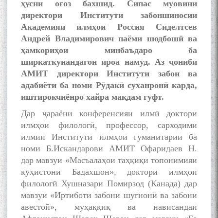
ҳусни оғоз бахшид. Сипас муовини
директори Институти забоншиносии
Академияи илмҳои Россия Сиделтсев
Андрей Владимирович паёми шодбошӣ ва
ҳамкориҳои минбаъдаро ба
ширкаткунандагон ироа намуд. Аз ҷониби
АМИТ директори Институти забон ва
адабиёти ба номи Рӯдакӣ суханронӣ карда,
иштирокчиёнро хайра мақдам гуфт.
Дар ҷараёни конференсияи илмӣ доктори
илмҳои филологӣ, профессор, сарходими
илмии Институти илмҳои гуманитарии ба
номи Б.Искандарови АМИТ Офаридаев Н.
дар мавзуи «Масъалаҳои таҳқиқи топонимияи
кӯҳистони Бадахшон», доктори илмҳои
филологӣ Хушназари Помирзод (Канада) дар
мавзуи «Иртиботи забони шуғнонӣ ва забони
авестоӣ», муҳаққиқ ва нависандаи