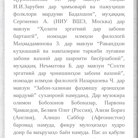
И.И.Зарубин дар ҷамъоварӣ ва пажуҳиши
фолклори мардуми Бадахшон”, муҳаққиқ
Сергиенко А. (НИУ ВШЭ, Москва) дар
Сухбати навқаламон бо
мавзуи “Ҳолати эргативӣ дар забони
Муъмин Қаноат\Meeting of
бартангӣ”, номзади илмҳои филологӣ
young talents with Mumyin
Маҳмадаминова З. дар мавзуи “Равандҳои
Kanoat
куҳнашавӣ ва навпазирии таркиби луғавии
забони вахонӣ дар шароити бисёрзабонӣ”,
муҳаққиқ Неъматова Б. дар мавзуи “Сохти
эргативӣ дар ҷонишинҳои забони вахонӣ”,
номзади илмҳои филологӣ Назаршоева Ч. дар
мавзуи “Забон-хазинаи фаҳмишу арзишҳои
The Persian Gulf Beautiful
poetry from Устод Мумин
мардумӣ” суханронӣ намуданд. Дар музокира
Қаноат (Ustod Mumin Qanoat)
олимон Бобохонов Бобоназар, Парвона
and Master Mehryar
Ҷамшедов, Беляев Олег (Россия), Азизи Бориз
Mehrafarin about the conflict
(Англия), Алишо Саббор (Афғонистон)
of the name of the Persian
баромад намуда, фикру мулоҳизаҳо худро
Gulf
доир ба маърузаҳо баён намуда. Пас аз қабули