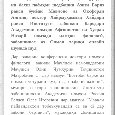
ин бахш паёмҳои шодбошии Азизи Бориз
раиси бунёди Мавлоно аз Оксфорди
Англия, доктор Хайрмуҳаммад Ҳайдарӣ
раиси Институти забонҳои бародари
Академияи илмҳои Афғонистон ва Хусрав
Назарӣ номзади илмҳои филологӣ,
забоншинос аз Олмон тариқи онлайн
шунида шуд.
БА МУНОСИБАТИ
Дар раванди конференсия доктори илмҳои
БУЗУРГДОШТИ РӮЗИ РӮДАКӢ
филологӣ, вакили Маҷлиси намояндагони
Маҷлиси Олии Ҷумҳурии Тоҷикистон
Матробиён С. дар мавзуи “Бозтоби бархе аз
номҳои устураии куҳан дар забони вахонӣ”,
мудири сектори эроншиносии Институти
забоншиносии Академияи илмҳои Россия
Беляев Олег Игоревич дар мавзуи “Мавқеи
Дар Академияи миллии
пайвандакҳои тобеъкунандаи ca ва di дар
илмҳои Тоҷикистон бахшида
забони бартангӣ”, муҳаққиқи Донишгоҳи
ба 100-солагии мунаққиду