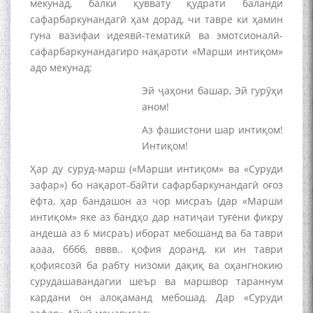
мекунад, балки қуввату қудрати баланди
сафарбаркунандагӣ ҳам дорад, чи тавре ки ҳамин
гуна вазифаи идеявӣ-тематикӣ ва эмотсионалӣ-
сафарбаркунандагиро нақароти «Марши интиқом»
адо мекунад:
Эй ҷаҳони башар, Эй гурӯҳи
аном!
Аз фашистони шар интиқом!
Интиқом!
Ҳар ду суруд-марш («Марши интиқом» ва «Суруди
зафар») бо нақарот-байти сафарбаркунандагӣ оғоз
ёфта, ҳар бандашон аз чор мисраъ (дар «Марши
интиқом» яке аз бандҳо дар натиҷаи туғёни фикру
андеша аз 6 мисраъ) иборат мебошанд ва ба таври
аааа, бббб, вввв.. қофия доранд, ки ин таври
қофиясозӣ ба рабту низоми дақиқ ва оҳангнокию
сурудашавандагии шеър ва маршвор тараннум
кардани он алоқаманд мебошад. Дар «Суруди