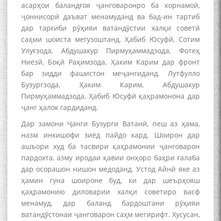
асарҳои баландғоя ҷанговаронро ба корнамоӣ,
ҷоннисорӣ даъват менамуданд ва бад-ин тартиб
дар тарғиби рӯҳияи ватандӯстии халқи советӣ
саҳми шоиста мегузоштанд. Ҳабиб Юсуфӣ, Сотим
Улуғзода, Абдушакур Пирмуҳаммадзода, Фотеҳ
Ниёзӣ, Боқӣ Раҳимзода, Ҳаким Карим дар фронт
бар зидди фашистон меҷангиданд. Лутфулло
Бузургзода, Ҳаким Карим, Абдушакур
Пирмуҳаммадзода, Ҳабиб Юсуфӣ қаҳрамонона дар
ҷанг ҳалок гардиданд.
Дар замони Ҷанги Бузурги Ватанӣ, пеш аз ҳама,
назм инкишофи зиёд пайдо кард. Шоирон дар
ашъори худ ба тасвири қаҳрамонии ҷанговарон
пардохта, азму иродаи қавии онҳоро баҳри ғалаба
дар осорашон нишон медоданд. Устод Айнӣ яке аз
ҳамин гуна шоироне буд, ки дар шеърҳояш
қаҳрамонию диловарии халқи советиро васф
менамуд, дар баланд бардоштани рӯҳияи
ватандӯстонаи ҷанговарон саҳм мегирифт. Хусусан,