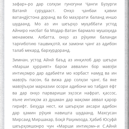
зафар»-ро дар солҳои гуногуни Ҷанги Бузурги
Ватанӣ сурудааст. Онҳо ҷанбаи қавии
ватандӯстона доранд ва бо маҳорати баланд иншо
шудаанд. Мо аз ин шеърҳо муҳаббати устод
Айниро нисбат ба Модар-Ватан бармало мушоҳида
менамоем. Албатта, онҳо аз рӯҳияи баланди
тарғиботию ташвиқотӣ, ки замони ҷанг аз адибон
талаб мекард, бархурдоранд.
Зимнан, устод Айнӣ баъд аз инқилоб дар шеъри
«Марши ҳуррият» барои аввалин бор мавзӯи
интиқомро дар адабиёти мо корбаст намуд ва ин
мавзӯъ пасон, ба вижа дар солҳои ҷанг, ба яке
мавзӯъҳои марказии осори адибони мо табдил ёфт
ва дар онҳо парвариши эҳсоси нафрат, қассос,
яъне интиқом аз душман дар мақоми аввал қарор
гирифт. Беҳуда нест, ки шеърҳои аксари адибон
дар ҳамин рӯҳия навишта шудаанд. Махсусан
Мирсаид Миршакар, Боқӣ Раҳимзода, Ҳабиб Юсуфӣ
шеърҳояшонро чун «Марши интиқом»-и С.Айнӣ