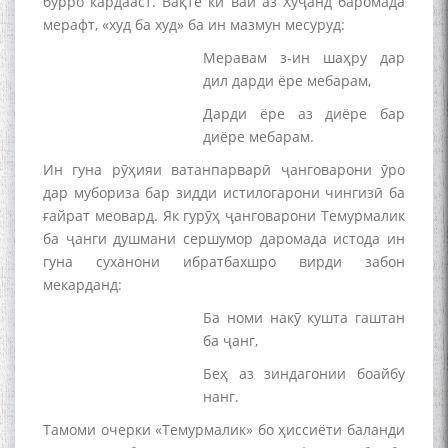
бурро кардааст. Вақте ки вай аз Хуҷанд баромада
мерафт, «худ ба худ» ба ин мазмун месуруд:
Меравам з-ин шаҳру дар
дил дарди ёре мебарам,
Дарди ёре аз диёре бар
диёре мебарам.
Ин гуна рӯҳияи ватанпарварӣ ҷанговарони ӯро
дар мубориза бар зидди истилогарони чингизӣ ба
ғайрат меовард. Як гурӯҳ ҷанговарони Темурмалик
ба ҷанги душмани сершумор даромада истода ин
гуна суханони ибратбахшро вирди забон
мекарданд:
Ба номи накӯ кушта гаштан
ба ҷанг,
Беҳ аз зиндагонии боайбу
нанг.
Тамоми очерки «Темурмалик» бо ҳиссиёти баланди