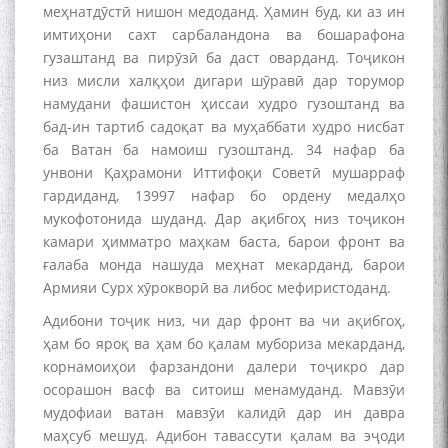
меҳнатдӯстӣ нишон медоданд. Ҳамин буд, ки аз ин
имтиҳони сахт сарбаландона ва бошарафона
гузаштанд ва пирӯзӣ ба даст оварданд. Тоҷикон
низ мисли халқҳои дигари шӯравӣ дар торумор
намудани фашистон ҳиссаи худро гузоштанд ва
бад-ин тартиб садоқат ва муҳаббати худро нисбат
ба Ватан ба намоиш гузоштанд. 34 нафар ба
унвони Қаҳрамони Иттифоқи Советӣ мушарраф
гардиданд, 13997 нафар бо ордену медалҳо
мукофотонида шуданд. Дар ақибгоҳ низ тоҷикон
камари ҳимматро маҳкам баста, барои фронт ва
ғалаба монда нашуда меҳнат мекарданд, барои
Армияи Сурх хӯрокворӣ ва либос мефиристоданд.
Адибони тоҷик низ, чи дар фронт ва чи ақибгоҳ,
ҳам бо яроқ ва ҳам бо қалам мубориза мекарданд,
корнамоиҳои фарзандони далери тоҷикро дар
осорашон васф ва ситоиш менамуданд. Мавзӯи
мудофиаи ватан мавзӯи калидӣ дар ин давра
маҳсуб мешуд. Адибон тавассути қалам ва эҷоди