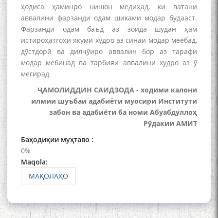
ҳодиса ҳаминро нишон медиҳад, ки ватани
Қаноат (Ustod Mumin Qanoat)
аввалини фарзанди одам шиками модар будааст.
and Master Mehryar
Mehrafarin about the conflict
Фарзанди одам баъд аз зоида шудан ҳам
of the name of the Persian
истироҳатгоҳи якуми худро аз синаи модар меёбад,
Gulf
дӯстдорӣ ва дилҷӯиро аввалин бор аз тарафи
модар мебинад ва тарбияи аввалини худро аз ӯ
мегирад.
Сайри Дарвоз бо Мӯъмин
ҶАМОЛИДДИН САИДЗОДА - ходими калони
Қаноат: Чанор ҳам "гап"
илмии шуъбаи адабиёти муосири Институти
мезанад
забон ва адабиёти ба номи Абуабдуллоҳ
Рӯдакии АМИТ
Баҳодиҳии муҳтаво :
0%
Maqola:
МАҚОЛАҲО
ШАРҲИ МУЛОҚОТ БО АҲЛИ
ИЛМ ВА МАОРИФИ КИШВАР
АЗ ҶОНИБИ ОЛИМОНИ
АКАДЕМИЯИ МИЛЛИИ