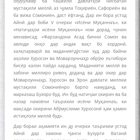
охуруламр ба ташкили давлатҳои нисбатан
мустақили миллӣ, аз ҷумла Тоҳириён, Сафориён ва
ба вижа Сомониён, даст ёфтанд. Дар ин бора устод
Айнӣ дар боби V очерки «Исёни Муқаннаъ», ки
«Натиҷаҳои исёни Муқаннаъ» ном дорад, чунин
менависад: «Фарзандони Асад бинни Сомон ва
авлоди онҳо дар андак вақт бо кордонӣ,
халқпарварӣ ва маданиятдӯстии худ дар байни
аҳолии Хуросон ва Мовароуннаҳр обрӯю эътибори
бисёр калон пайдо карданд. Маданияти миллӣ ва
забони миллиро ривоҷ доданд ва дар охир дар
Мовароуннаҳр, Хуросон ва Эрон давлати миллии
мустақили Сомониёнро барпо намуданд, ки
марказаш Бухоро буд. Ин буд натиҷаи охирин ва ба
назар намоёни таърихии исёни Муқаннаъ, ки
мақсади охирини Абӯмуслими Хуросонӣ ҳам ҳамин
истиқлоли миллӣ буд».
Дар бораи аҳамияти ин ду очерки таърихии устод
Айнӣ дар замони Ҷанги Бузурги Ватанӣ