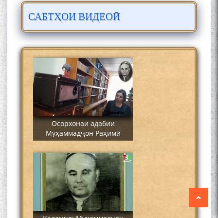
САБТҲОИ ВИДЕОӢ
Сайре дар Осорхона
Муҳаммадҷон Раҳимӣ
Осорхонаи адабии
Муҳаммадҷон Раҳимӣ