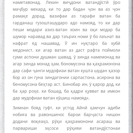
наметавонад. Лекин виҷдони ватандӯстӣ ӯро
маҷбур мекард, ки то дар бадан ҷон ва аз ҷон
рамақе дорад, вазифаи аз тарафи ватан ба
гарданаш гузошташударо адо намояд, то ки дар
пеши модари азиз-ватан хоин ва оқи модар ба
шумор наравад ва дар таърих номи ӯ бо лаънат ва
нафрат ёд нашавад. Ӯ ин нуқтаро ба хубӣ
медонист, ки агар ватан аз даст рафта поймоли
суми аспони душман шавад, ӯ зинда намемонад ва
агар зинда монад ҳам, бономусона ва қаҳрамонона
дар сафи ҷанги мудофиаи ватан кушта шудан ҳазор
бор аз он гуна зиндагонии сарпастона, асирона ва
беномусона беҳтар аст. Бинобар ин, ӯ қарор дод, ки
ба ҳар роҳе, ки бошад, ба қадри қувват ва имкон
дар мудофиаи ватан кӯшиш намояд».
Зимнан бояд гуфт, ки устод Айнӣ ҳамчун адиби
нобиға ва равоншинос барои барҷаста нишон
додани воқеаҳо, рӯҳи қаҳрамонони асараш ва
парвариши эҳсоси рӯҳияи ватандӯстонаи