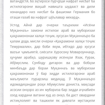
ватандӯстӣ, бо эҳтироси пурҷӯши нафрат нисбат ба
истилогарони ваҳшӣ навишта шудааст ва дили
хонандаро низ нисбат ба фашизми Германия бо
оташи ғазаб ва нафрат шӯълавар мекард».
Устод Айнӣ дар очерки таърихии «Исёни
Муқаннаъ» замони истилои араб ва муборизаи
қаҳрамононаи халқи тоҷик, хусусан Муқаннаъро ба
қалам дода, мисли очерки «Қаҳрамони халқи тоҷик
Темурмалик», дар боби якум, ибтидо дар хусуси
вазъи ҷамъиятӣ, сиёсати Хуросону Мовароуннаҳр,
ҳуҷуми арабҳо, шуришҳову исёнҳои Язак, Ғурак,
Абӯмуслим, Сунбоду дигарон ва дар бобҳои
минбаъда дар бораи Муқаннаъ ва муборизаи
қаҳрамононаи ӯ бар зидди истилогарони араб
маълумоти пурарзиш медиҳад. Ӯ Муқаннаъро
идомадиҳандаи роҳи Абумуслим дониста, мақсади
асосии онҳоро аз ин мубориза бар зидди аҷнабиён
озод кардани ватани худ аз онҳо, ба даст овардани
истиқлолият ва ташкили як давлати мустақили