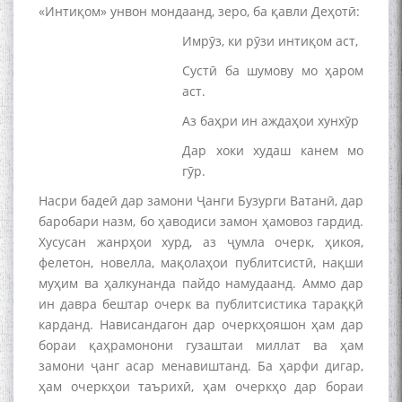
«Интиқом» унвон мондаанд, зеро, ба қавли Деҳотӣ:
Имрӯз, ки рӯзи интиқом аст,
Сустӣ ба шумову мо ҳаром
аст.
Аз баҳри ин аждаҳои хунхӯр
Дар хоки худаш канем мо
гӯр.
Насри бадеӣ дар замони Ҷанги Бузурги Ватанӣ, дар
баробари назм, бо ҳаводиси замон ҳамовоз гардид.
Хусусан жанрҳои хурд, аз ҷумла очерк, ҳикоя,
фелетон, новелла, мақолаҳои публитсистӣ, нақши
муҳим ва ҳалкунанда пайдо намудаанд. Аммо дар
ин давра бештар очерк ва публитсистика тараққӣ
карданд. Нависандагон дар очеркҳояшон ҳам дар
бораи қаҳрамонони гузаштаи миллат ва ҳам
замони ҷанг асар менавиштанд. Ба ҳарфи дигар,
ҳам очеркҳои таърихӣ, ҳам очеркҳо дар бораи