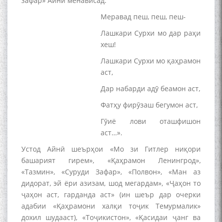
зафар» Айнӣ менависад:
Меравад пеш, пеш, пеш-
Лашкари Сурхи мо дар раҳи
хеш!
Лашкари Сурхи мо қаҳрамон
аст,
Дар набарди адӯ беамон аст,
Фатҳу фирӯзаш бегумон аст,
Гӯиё лови оташфишон
аст…».
Устод Айнӣ шеърҳои «Мо зи Гитлер ниқори
башарият гирем», «Қаҳрамон Ленингрод»,
«Тазмин», «Суруди Зафар», «Полвон», «Ман аз
дидорат, эй ёри азизам, шод мегардам», «Ҷаҳон то
ҷаҳон аст, гарданда аст» (ин шеър дар очерки
адабии «Қаҳрамони халқи тоҷик Темурмалик»
дохил шудааст), «Тоҷикистон», «Қасидаи ҷанг ва