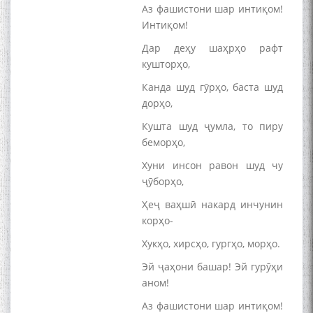
Аз фашистони шар интиқом!
Интиқом!
Дар деҳу шаҳрҳо рафт
кушторҳо,
Канда шуд гӯрҳо, баста шуд
дорҳо,
Кушта шуд ҷумла, то пиру
беморҳо,
Хуни инсон равон шуд чу
ҷӯборҳо,
Ҳеҷ ваҳшӣ накард инчунин
корҳо-
Хукҳо, хирсҳо, гургҳо, морҳо.
Эй ҷаҳони башар! Эй гурӯҳи
аном!
Аз фашистони шар интиқом!