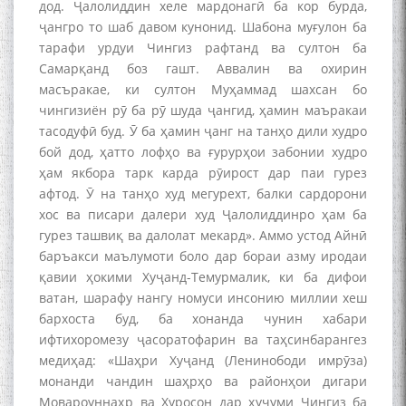
дод. Ҷалолиддин хеле мардонагӣ ба кор бурда,
ҷангро то шаб давом кунонид. Шабона муғулон ба
тарафи урдуи Чингиз рафтанд ва султон ба
Самарқанд боз гашт. Аввалин ва охирин
масъракае, ки султон Муҳаммад шахсан бо
чингизиён рӯ ба рӯ шуда ҷангид, ҳамин маъракаи
тасодуфӣ буд. Ӯ ба ҳамин ҷанг на танҳо дили худро
бой дод, ҳатто лофҳо ва ғурурҳои забонии худро
ҳам якбора тарк карда рӯирост дар паи гурез
афтод. Ӯ на танҳо худ мегурехт, балки сардорони
хос ва писари далери худ Ҷалолиддинро ҳам ба
гурез ташвиқ ва далолат мекард». Аммо устод Айнӣ
баръакси маълумоти боло дар бораи азму иродаи
қавии ҳокими Хуҷанд-Темурмалик, ки ба дифои
ватан, шарафу нангу номуси инсонию миллии хеш
бархоста буд, ба хонанда чунин хабари
ифтихоромезу ҷасоратофарин ва таҳсинбарангез
медиҳад: «Шаҳри Хуҷанд (Ленинободи имрӯза)
монанди чандин шаҳрҳо ва районҳои дигари
Мовароуннаҳр ва Хуросон дар ҳуҷуми Чингиз ба