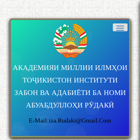
АКАДЕМИЯИ МИЛЛИИ ИЛМҲОИ
ТОҶИКИСТОН ИНСТИТУТИ
ЗАБОН ВА АДАБИЁТИ БА НОМИ
АБУАБДУЛЛОҲИ РӮДАКӢ
E-Mail:iza.rudaki@gmail.com