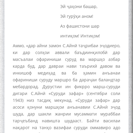
Эй ҷаҳони башар,
Эй гурӯҳи аном!
Аз фашистони шар
интиқом! Интиқом!
Аммо, «дар айни замон С.Айнӣ таҷрибаи эҷодиеро,
ки дар солҳои аввали баъдиинқилобӣ дар
масъалаи офариниши суруд ва маршҳо азбар
карда буд, дар давраи нави таърихӣ давом ва
инкишоф медиҳад ва ба ҳамин анъанаи
офариниши суруду маршро ба дараҷаи баландтар
мебардорад. Дурустии ин фикрро марш-суруди
дигари С.Айнӣ «Суруди зафар» (сентябри соли
1943) низ тасдиқ мекунад. «Суруди зафар» дар
асоси қонуни маршҳои анъанавии С.Айнӣ эҷод
шуда, дар шакли жанрии мусаммати мураббаи
тарҷеъбанд навишта шудааст. Байти василаи
нақарот на танҳо вазифаи суруди оммавиро адо