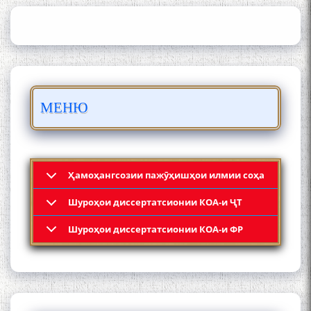
ИЛМҲОИ ТОҶИКИСТОН
БО 4 000 000 СОМОНӢ
ПАЙКАРА ВА ОСОРХОНАИ
МЕНЮ
МӮЪМИН ҚАНОАТ СОХТА
ШУД!
Ҳамоҳангсозии пажӯҳишҳои илмии соҳа
Шyроҳои диссертатсионии КОА-и ҶТ
Кадамчо Худои Шарифзода
Шyроҳои диссертатсионии КОА-и ФР