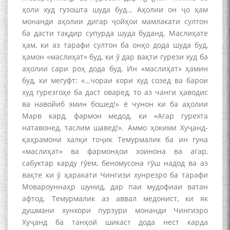
ҳоли худ гузошта шуда буд… Аҳолии он ҷо ҳам
монанди аҳолии дигар ҷойҳои мамлакати султон
ба дасти тақдир супурда шуда буданд. Маслиҳате
ҳам, ки аз тарафи султон ба онҳо дода шуда буд,
ҳамон «маслиҳат» буд, ки ӯ дар вақти гурези худ ба
аҳолии сари роҳ дода буд. Ин «маслиҳат» ҳамин
буд, ки мегуфт: «…чораи кори худ созед ва барои
худ гурезгоҳе ба даст оваред, то аз чанги ҳаводис
ва навойиб эмин бошед!» ё чунон ки ба аҳолии
Марв кард, фармон медод, ки «Агар гурехта
натавонед, таслим шавед!». Аммо ҳокими Хуҷанд-
қаҳрамони халқи тоҷик Темурмалик ба ин гуна
«маслиҳат» ва фармонҳои хоинона ва агар,
сабуктар карду гӯем, беномусона гӯш надод ва аз
вақте ки ӯ ҳаракати Чингизи хунрезро ба тарафи
Мовароуннаҳр шунид, дар паи мудофиаи ватан
афтод. Темурмалик аз аввал медонист, ки як
душмани хунхори пурзури монанди Чингизро
Хуҷанд ба танҳоӣ шикаст дода нест карда