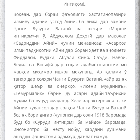
Интиқом!..
Воқеан, дар бораи фаъолияти хастагинопазири
илмиву адабии устод Айнӣ, ба вижа дар замони
Ҷанги Бузурги Ватанӣ ва шеъри «Марши
интиқом»-и ӯ, Абдусалом Деҳотӣ дар мақолаи
«Садриддин Айнӣ» чунин менависад: «Асарҳои
илмӣ-тадқиқотии Айнӣ дар бораи ҳаёт ва эҷодиёти
Фирдавсӣ, Рӯдакӣ, Абӯалӣ Сино, Саъдӣ, Навоӣ,
Бедил ва Восифӣ дар соҳаи адабиётшиносии мо
мавқеи муҳимро ишғол мекунанд. Аз қалами ӯ
танҳо дар солҳои Ҷанги Бузурги Ватанӣ, ғайр аз як
қатор шеър ва очеркҳо, «Исёни Муқаннаъ»,
«Темурмалик» барин ду асари адабӣ-таърихии
муҳим ба вуҷуд омаданд. Хеле характернок аст, ки
Айнии куҳансол дар солҳои Ҷанги Бузурги Ватанӣ
боз як бори дигар (чунонки дар соли 1918 баромада
буд) бо «Суруди интиқом» ба майдон баромада,
инсониятро ба несту нобуд кардани душмани
ашаддӣ-фашистони одамхӯр, даъват намуд.