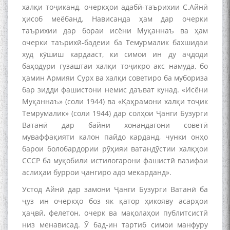
халқи тоҷиканд, очеркҳои адабӣ-таърихии С.Айнӣ
ҳисоб меёбанд. Нависанда ҳам дар очерки
таърихии дар бораи исёни Муқаннаъ ва ҳам
очерки таърихӣ-бадеии ба Темурмалик бахшидаи
худ кӯшиш кардааст, ки симои ин ду аҷдоди
баҳодури гузаштаи халқи тоҷикро акс намуда, бо
ҳамин Армияи Сурх ва халқи советиро ба мубориза
бар зидди фашистони немис даъват кунад. «Исёни
Муқаннаъ» (соли 1944) ва «Қаҳрамони халқи тоҷик
Темрумалик» (соли 1944) дар солҳои Ҷанги Бузурги
Ватанӣ дар байни хонандагони советӣ
муваффақияти калон пайдо карданд, чунки онҳо
барои болобардории рӯҳияи ватандӯстии халқҳои
СССР ба муқобили истилогарони фашистӣ вазифаи
аслиҳаи буррои ҷангиро адо мекарданд».
БА МУНОСИБАТИ
БУЗУРГДОШТИ РӮЗИ РӮДАКӢ
Устод Айнӣ дар замони Ҷанги Бузурги Ватанӣ ба
ҷуз ин очеркҳо боз як қатор ҳикояву асарҳои
ҳаҷвӣ, фелетон, очерк ва мақолаҳои публитсистӣ
низ менависад. Ӯ бад-ин тартиб симои манфуру