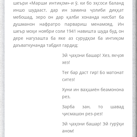
шеъри «Марши интиқом»-и ӯ, ки бо эҳсоси баланд
иншо шудааст, дар ин замина ҷолиби диққат
мебошад, зеро он дар қалби хонанда нисбат ба
душманон нафратро парвариш менамояд. Ин
шеър моҳи ноябри соли 1941 навишта шуда буд, он
дере нагузашта ба яке аз сурудҳои ба интиқом
даъваткунанда табдил гардид:
Эй ҷаҳони башар! Хез, якҷоя
хез!
Теғ бар даст гир! Бо матонат
ситез!
Хуни ин ваҳшиён беамонона
рез,
Зарба зан, то шавад
ҷисмашон рез-рез!
Эй ҷаҳони башар! Эй гурӯҳи
аном!