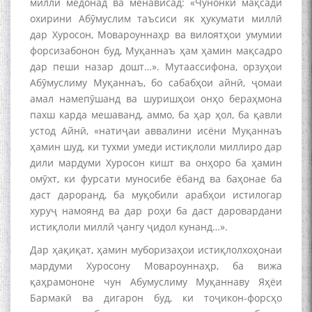
миллӣ медонад ва менависад: «Чунонки мақсади
охирини Абӯмуслим таъсиси як ҳукумати миллӣ
дар Хуросон, Мовароуннаҳр ва вилоятҳои умумии
форсизабонон буд, Муқаннаъ ҳам ҳамин мақсадро
дар пеши назар дошт…». Мутаассифона, орзуҳои
Абӯмуслиму Муқаннаъ, бо сабабҳои айнӣ, ҷомаи
амал намепӯшанд ва шуришҳои онҳо бераҳмона
пахш карда мешаванд, аммо, ба ҳар ҳол, ба қавли
устод Айнӣ, «натиҷаи аввалини исёни Муқаннаъ
ҳамин шуд, ки тухми умеди истиқлоли миллиро дар
дили мардуми Хуросон кишт ва онҳоро ба ҳамин
омӯхт, ки фурсати муносибе ёбанд ва баҳонае ба
даст дароранд, ба муқобили арабҳои истилогар
хуруҷ намоянд ва дар роҳи ба даст даровардани
истиқлоли миллӣ ҷангу ҷидол кунанд…».
Дар ҳақиқат, ҳамин муборизаҳои истиқлолхоҳонаи
мардуми Хуросону Мовароуннаҳр, ба вижа
қаҳрамононе чун Абумуслиму Муқаннаву Яҳёи
Бармакӣ ва дигарон буд, ки тоҷикон-форсҳо