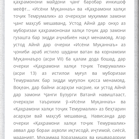
қаҳрамонони майдони ҷанг баробар инкишоф
меёфт… «Исёни Муқаннаъ» ва «Қаҳрамони халқи
тоҷик Темрумалик» аз очеркҳои муҳимми замони
ҷанг маҳсуб мешаванд. Устод Айнӣ дар онҳо аз
муборизаи қаҳрамононаи халқи тоҷик дар замони
гузашта бар зидди аҷнабиён нақл менамояд. Агар
устод Айнӣ дар очерки «Исёни Муқаннаъ» аз
ҷониби араб истило шудани ватан ва корнамоии
Муқаннаъро (асри VII) ба қалам дода бошад, дар
очерки «Қаҳрамони халқи тоҷик Темрумалик»
(асри 13) аз истилои муғул ва муборизаи
Темурмалик бар зидди муғулон қисса менамояд.
Воқеан, дар байни асарҳои насрие, ки устод Айнӣ
дар замони Ҷанги Бузурги Ватанӣ навиштааст,
очеркҳои таърихии ӯ-«Исёни Муқаннаъ» ва
«Қаҳрамони халқи тоҷик Темурмалик» аз беҳтарин
асарҳои вай маҳсуб мешаванд. Нависанда дар
очерки «Қаҳрамони халқи тоҷик Темурмалик»
аввал дар бораи аҳволи иқтисодӣ, иҷтимоӣ, сиёсӣ,
маданият, Муҳаммад Хоразамшоҳ ва кишвардории