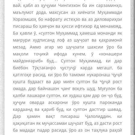
вай, қабл аз ҳуҷуми Чингизхон ба ин сарзаминҳо,
маълумот дода, махсусан аз хиёнати Муҳаммади
Хоразмшоҳ бо нафрату истеҳзо ва аз диловариҳои
писараш бо ҳаяҷон ва ҳисси ифтихор ёд менамояд.
Ба қавли ӯ, «султон Муҳаммад ҳамеша монанди як
мағрури худписанд лоф аз шуҷоат ва қаҳрамонӣ
мезад. Аммо агар мо шуҷоати шахсии ӯро ба
мақоли тоҷикӣ ифода кунем, ӯ «хонашери
майдонғариб» буд… Султон Муҳаммад, ки дар
биёбон Тӯқтағанро ҷустуҷӯ карда мегашт, ба
қатлгоҳе расид, ки ӯро бо тамоми нукаронаш Ҷуҷӣ
кушта будааст ва дар миён султон ба Ҷуҷӣ рост
омада, дар байнашон ҷанг воқеъ шуд. Муғулон ба
қалби лашкари султон, ки худаш ҳам дар он ҷо буд,
ҳуҷум оварда аскарони ӯро кушта пароканда
кардаанд ва қариб буд, ки султон дастгир шавад.
Дар ҳамин вақт писараш Ҷалолиддин, ки
ҳақиқатан як муҷассамаи шуҷоат буд, аз дасти рост
ба мадади падар расида, ӯро аз он таҳлука раҳоӣ