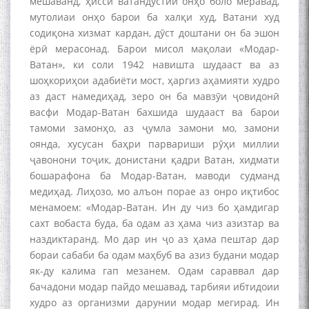
мешаванд, ҳисси ватандӯстии онҳо боло меравад,
мутолиаи онҳо барои ба халқи худ, Ватани худ
به عبارت دیگر: گفتگو با مومن
содиқона хизмат кардан, дӯст доштани он ба эшон
قناعت Mumin Qanoat
ёрӣ мерасонад. Барои мисол мақолаи «Модар-
Ватан», ки соли 1942 навишта шудааст ва аз
шоҳкориҳои адабиёти мост, ҳаргиз аҳамияти худро
аз даст намедиҳад, зеро он ба мавзӯи ҷовидонӣ
васфи Модар-Ватан бахшида шудааст ва барои
тамоми замонҳо, аз ҷумла замони мо, замони
оянда, хусусан баҳри парвариши рӯҳи миллии
ҷавонони тоҷик, донистани қадри Ватан, хидмати
Сухбати навқаламон бо
Муъмин Қаноат\Meeting of
бошарафона ба Модар-Ватан, маводи судманд
young talents with Mumyin
медиҳад. Лиҳозо, мо алъон порае аз онро иқтибос
Kanoat
менамоем: «Модар-Ватан. Ин ду чиз бо ҳамдигар
сахт вобаста буда, ба одам аз ҳама чиз азизтар ва
наздиктаранд. Мо дар ин ҷо аз ҳама пештар дар
бораи сабаби ба одам маҳбуб ва азиз будани модар
як-ду калима гап мезанем. Одам сараввал дар
бачадони модар пайдо мешавад, тарбияи ибтидоии
The Persian Gulf Beautiful
худро аз организми дарунии модар мегирад. Ин
poetry from Устод Мумин