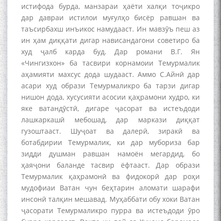
истифода бурда, манзараи ҳаёти халқи тоҷикро
дар давраи истилои муғулҳо бисёр равшан ва
таъсирбахш инъикос намудааст. Ин мавзӯъ пеш аз
ин ҳам диққати дигар нависандагони советиро ба
худ ҷалб карда буд. Дар романи В.Г. Ян
«Чингизхон» ба тасвири корнамоии Темурмалик
аҳамияти махсус дода шудааст. Аммо С.Айнӣ дар
асари худ образи Темурмаликро ба тарзи дигар
нишон дода, хусусияти асосии қаҳрамони худро, ки
яке ватандӯстӣ, дигаре ҷасорат ва истеъдоди
лашкаркашӣ мебошад, дар маркази диққат
гузоштааст. Шуҷоат ва далерӣ, зиракӣ ва
ботабдирии Темурмалик, ки дар мубориза бар
зидди душман равшан намоён мегардид, бо
ҳаяҷони баланде тасвир ёфтааст. Дар образи
Темурмалик қаҳрамонӣ ва фидокорӣ дар роҳи
мудофиаи Ватан чун беҳтарин аломати шарафи
инсонӣ талқин мешавад. Муҳаббати обу хоки Ватан
ҷасорати Темурмаликро пурра ва истеъдоди ӯро