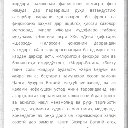
кирдори разилонаи фашистони немисро фош
намуда, дар парвариши руҳи ватандӯстию
сафарбар кардани ҷанговарон ба фронт ва
фидокорию заҳмат дар ақибгоҳ ҳиссаи сазовор
Дар Академияи миллии
мегузорад. Мисли «Фонди мудофиаро табрик
илмҳои Тоҷикистон бахшида
мекунам», «Чингизи асри ХХ», «Деви ҳафтсар»,
ба 100-солагии мунаққиду
«Шерзод», «Талвосаи ҷонкании даррандаи
адабиётшинос Соҳиб
захмдор», «Ҳар зараррасонандаи ба одамро нест
Табаров ҳамоиши илмӣ-
назариявӣ баргузор гардид.
кардан даркор аст», «Илҳомгоҳи фикрҳои олӣ ва
бошишгоҳи озодидӯстон», «Модар-Ватан», «Бисту
панҷ сол», «Бадбӯй будааст», «Хари бедум» ва
ғайра, ки аз беҳтарин намунаҳои осори замони
Ҷанги Бузурги Ватанӣ маҳсуб мешаванд ва аз
МАВЛОНО ҶАЛОЛИДДИНИ
БАЛХӢ БУЗУРГТАРИН
қалами нофакушои устод Айнӣ таровидаанд. Ин
МУТАФАККИР ВА ОРИФИ
асарҳо, ки аз корнамоиҳои халқи советӣ дар фронт
ЗАБОНУ АДАБИ ТОҶИК
ва ақибгоҳ нақл менамоянд ва рӯҳи тарғиботӣ
доранд, аҳамияти худро то ҳол нигаҳ медоранд.
Хонандагон аз онҳо доир ба корнамоиҳои халқи
советӣ дар замони Ҷанги Бузурги Ватанӣ огоҳ