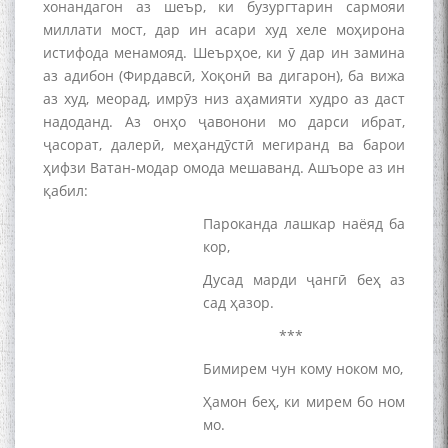
хонандагон аз шеър, ки бузургтарин сармояи
миллати мост, дар ин асари худ хеле моҳирона
истифода менамояд. Шеърҳое, ки ӯ дар ин замина
аз адибон (Фирдавсӣ, Хоқонӣ ва дигарон), ба вижа
аз худ, меорад, имрӯз низ аҳамияти худро аз даст
надоданд. Аз онҳо ҷавонони мо дарси ибрат,
ҷасорат, далерӣ, меҳандӯстӣ мегиранд ва барои
ҳифзи Ватан-модар омода мешаванд. Ашъоре аз ин
қабил:
Пароканда лашкар наёяд ба
кор,
Дусад марди ҷангӣ беҳ аз
сад ҳазор.
***
Бимирем чун кому ноком мо,
Ҳамон беҳ, ки мирем бо ном
мо.