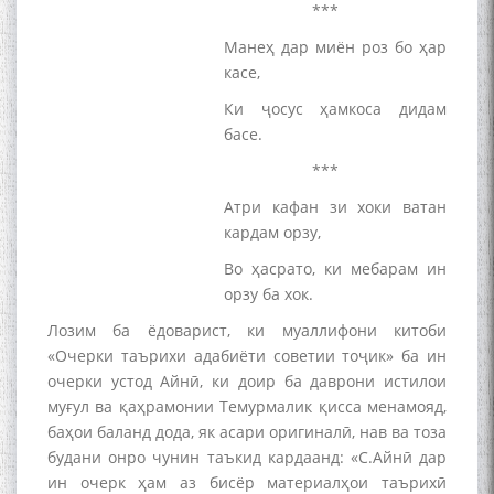
***
Манеҳ дар миён роз бо ҳар
касе,
Ки ҷосус ҳамкоса дидам
басе.
***
Атри кафан зи хоки ватан
кардам орзу,
Во ҳасрато, ки мебарам ин
орзу ба хок.
Лозим ба ёдоварист, ки муаллифони китоби
«Очерки таърихи адабиёти советии тоҷик» ба ин
очерки устод Айнӣ, ки доир ба даврони истилои
муғул ва қаҳрамонии Темурмалик қисса менамояд,
баҳои баланд дода, як асари оригиналӣ, нав ва тоза
будани онро чунин таъкид кардаанд: «С.Айнӣ дар
ин очерк ҳам аз бисёр материалҳои таърихӣ