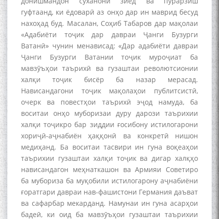
донишмандон суханони зиёд ва пурарзиш
гуфтаанд, ки ёдоварӣ аз онҳо дар ин маврид бесуд
нахоҳад буд. Масалан, Соҳиб Табаров дар мақолаи
«Адабиёти тоҷик дар давраи Ҷанги Бузурги
Ватанӣ» чунин менависад: «Дар адабиёти давраи
Ҷанги Бузурги Ватании тоҷик муроҷиат ба
мавзӯъҳои таърихӣ ва гузаштаи револютсионии
халқи тоҷик бисёр ба назар мерасад.
Нависандагони тоҷик мақолаҳои публитсистӣ,
очерк ва повестҳои таърихӣ эҷод намуда, ба
воситаи онҳо муборизаи дуру дарози таърихии
халқи тоҷикро бар зиддии ғосибону истилогарони
хориҷӣ-аҷнабиён ҳаққонӣ ва конкретӣ нишон
медиҳанд. Ба воситаи тасвири ин гуна воқеаҳои
таърихии гузаштаи халқи тоҷик ва дигар халқҳо
нависандагон меҳнаткашон ва Армияи Советиро
ба мубориза ба муқобили истилогарону аҷнабиёни
ғоратгари давраи нав-фашистони Германия даъват
ва сафарбар мекарданд. Намунаи ин гуна асарҳои
бадеӣ, ки оид ба мавзӯъҳои гузаштаи таърихии