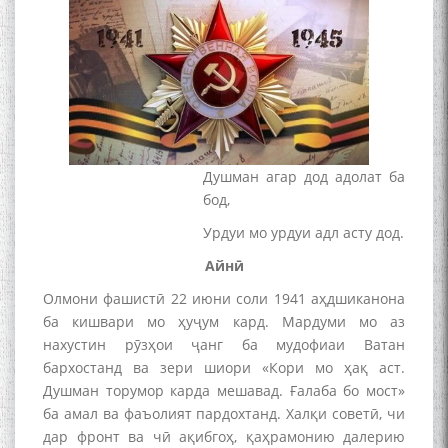
Душман агар дод адолат ба
бод,
Урдуи мо урдуи адл асту дод.
Айнӣ
Олмони фашистӣ 22 июни соли 1941 аҳдшиканона
ба кишвари мо ҳуҷум кард. Мардуми мо аз
нахустин рӯзҳои ҷанг ба мудофиаи Ватан
бархостанд ва зери шиори «Кори мо ҳақ аст.
Душман торумор карда мешавад. Ғалаба бо мост»
ба амал ва фаъолият пардохтанд. Халқи советӣ, чи
дар фронт ва чӣ ақибгоҳ, қаҳрамонию далерию