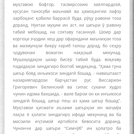
муҳтавою бофтор, тасвирсозию хаёлпардозӣ,
хусусан таносуби маънавӣ ва ҳамоҳангии лафзу
зарбоҳанг қобили баррасӣ буда, рӯҳу равони тоза
доранд. Нуктаи муҳим ин аст, ки шеъри ӯ равону
табиӣ мебошад, на сохтаву тасаннуӣ. Шоир дар
коргоҳи эҷодии хеш дар офаридани маъниҳои тоза
ва мазмунҳои бикру ғариб талош дорад, бо сеҳру
ҷодувонаи вожагон наққошӣ мекунад.
Мушоҳидаҳои шоир бисёр табиӣ буда, воқеаву
падидаҳои зиндагиро бозтоб медиҳанд. “Ҳама гуна
шеър бояд инъикоси зиндагӣ бошад, - навиштааст
назарияпардози барҷастаи рус Виссарион
Григоревич Белинский ва сипас сухани худро
чунин идома бахшида, - вале барои он ки инъикоси
зиндагӣ бошад, шеър пеш аз ҳама шеър бошад”.
Муҳтавои қисмати аъзами шеърҳои ин маҷмӯа
лаҳза ё ҳолати зиндагиро ифода мекунанд ва ба
масоили иҷтимоӣ иртиботи бевосита доранд.
Чунончи дар шеъри “Симчӯб” ин ҳолатро ба