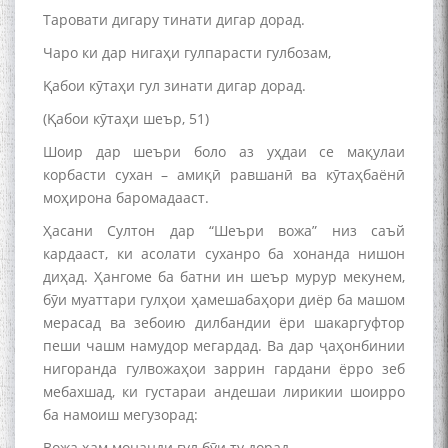
Таровати дигару тинати дигар дорад.
Чаро ки дар нигаҳи гулпарасти гулбозам,
Қабои кӯтаҳи гул зинати дигар дорад.
(Қабои кӯтаҳи шеър, 51)
Шоир дар шеъри боло аз уҳдаи се мақулаи
корбасти сухан – амиқӣ равшанӣ ва кӯтаҳбаёнӣ
моҳирона баромадааст.
Ҳасани Султон дар “Шеъри вожа” низ саъй
кардааст, ки асолати суханро ба хонанда нишон
диҳад. Ҳангоме ба батни ин шеър мурур мекунем,
бӯи муаттари гулҳои ҳамешабаҳори диёр ба машом
мерасад ва зебоию дилбандии ёри шакаргуфтор
пеши чашм намудор мегардад. Ва дар ҷаҳонбинии
нигоранда гулвожаҳои заррин гардани ёрро зеб
мебахшад, ки густараи андешаи лирикии шоирро
ба намоиш мегузорад:
Вожа ҳам монанди гул бӯи ту дорад,