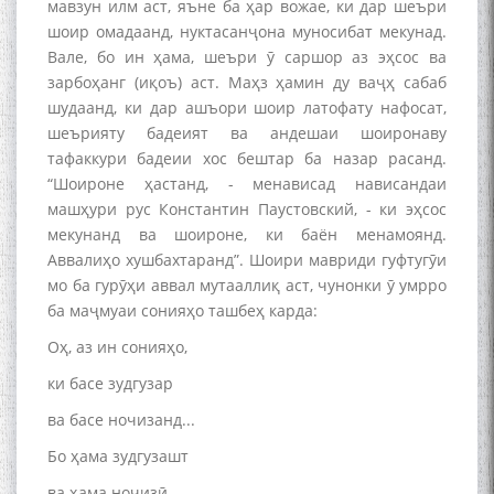
мавзун илм аст, яъне ба ҳар вожае, ки дар шеъри
шоир омадаанд, нуктасанҷона муносибат мекунад.
Вале, бо ин ҳама, шеъри ӯ саршор аз эҳсос ва
зарбоҳанг (иқоъ) аст. Маҳз ҳамин ду ваҷҳ сабаб
шудаанд, ки дар ашъори шоир латофату нафосат,
шеърияту бадеият ва андешаи шоиронаву
тафаккури бадеии хос бештар ба назар расанд.
БА МУНОСИБАТИ
“Шоироне ҳастанд, - менависад нависандаи
БУЗУРГДОШТИ РӮЗИ РӮДАКӢ
машҳури рус Константин Паустовский, - ки эҳсос
мекунанд ва шоироне, ки баён менамоянд.
Аввалиҳо хушбахтаранд”. Шоири мавриди гуфтугӯи
мо ба гурӯҳи аввал мутааллиқ аст, чунонки ӯ умрро
ба маҷмуаи сонияҳо ташбеҳ карда:
Оҳ, аз ин сонияҳо,
ки басе зудгузар
Дар Академияи миллии
илмҳои Тоҷикистон бахшида
ва басе ночизанд...
ба 100-солагии мунаққиду
Бо ҳама зудгузашт
адабиётшинос Соҳиб
Табаров ҳамоиши илмӣ-
ва ҳама ночизӣ