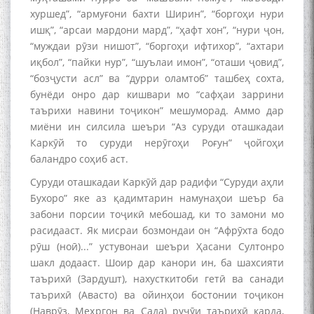
хуршед”, “армуғони бахти Ширин”, “боргоҳи нури
ишқ”, “арсаи мардони мард”, “ҳафт хон”, “нури ҷон,
“муждаи рӯзи нишот”, “боргоҳи ифтихор”, “ахтари
иқбол”, “пайки нур”, “шуълаи имон”, “оташи ҷовид”,
“бозҷусти асл” ва “дурри оламтоб” ташбеҳ сохта,
бунёди онро дар кишвари мо “сафҳаи заррини
таърихи навини тоҷикон” мешуморад. Аммо дар
миёни ин силсила шеъри “Аз суруди оташкадаи
Каркӯй то суруди нерӯгоҳи Роғун” ҷойгоҳи
баландро соҳиб аст.
Суруди оташкадаи Каркӯй дар радифи “Суруди аҳли
Бухоро” яке аз қадимтарин намунаҳои шеър ба
забони порсии тоҷикӣ мебошад, ки то замони мо
расидааст. Як мисраи бозмондаи он “Афрӯхта бодо
рӯш (ноӣ)...” устувонаи шеъри Ҳасани Султонро
шакл додааст. Шоир дар канори ин, ба шахсияти
таърихӣ (Зардушт), нахусткитоби гетӣ ва санади
таърихӣ (Авасто) ва ойинҳои бостонии тоҷикон
(Наврӯз, Меҳргон ва Сада) руҷӯи таърихӣ карда,