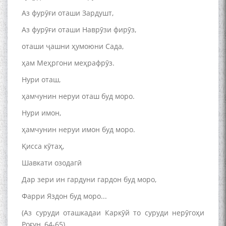
Аз фурӯғи оташи Зардушт,
Аз фурӯғи оташи Наврӯзи фирӯз,
оташи ҷашни ҳумоюни Сада,
ҳам Меҳргони меҳрафрӯз.
Нури оташ,
ҳамчунин неруи оташ буд моро.
Нури имон,
ҳамчунин неруи имон буд моро.
Қисса кӯтаҳ,
Шавкати озодагӣ
Дар зери ин гардуни гардон буд моро,
Фарри Яздон буд моро...
(Аз суруди оташкадаи Каркӯй то суруди нерӯгоҳи
Роғун, 64-65)