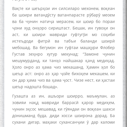
Вақте ки шеърҳои ин силсиларо мехонем, воқеан
ба шоири ватандӯсту ватанпарасте рӯбарӯ меоем
ва ба чунин натиҷа мерасем, ки шоир бо пораи
ҷони худ онҳоро сириштаст. Бешак, ин гувоҳи он
аст, ки шоири мавриди гуфтугӯи мо соҳиби
истеъдоди фитрӣ ва табъи баланди шоирӣ
мебошад. Ва бегумон ин гуфтаи машҳури Флобер
Густав зеҳнро хутур мекунад: “Замоне чунин
мешумурданд, ки танҳо найшакар қанд медиҳад.
Ҳоло онро аз ҳама чиз мекашанд. Ҳамин ҳол бо
шеър аст: онро аз ҳар ҷойе бихоҳем мекашем, ки
он дар ҳама чиз ва ҳама ҷост. Чизе нест, ки ҳастаи
шеър надошта бошад».
Гузашта аз ин, ашъори шоирро, маъмулан, аз
зовияи нақд мавриди баррасӣ қарор медиҳем,
чунин эҳсос мешавад, ки гӯяндаи он воқеан шахси
донишманд буда, диди хосси шоирона дорад. Ба
сухани дигар, маҳаки сухансанҷии ӯ дар каломи