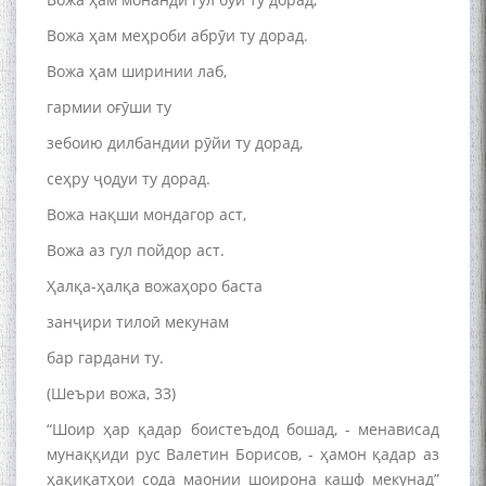
Вожа ҳам меҳроби абрӯи ту дорад.
Вожа ҳам ширинии лаб,
гармии оғӯши ту
зебоию дилбандии рӯйи ту дорад,
сеҳру ҷодуи ту дорад.
Вожа нақши мондагор аст,
Вожа аз гул пойдор аст.
Ҳалқа-ҳалқа вожаҳоро баста
занҷири тилоӣ мекунам
бар гардани ту.
(Шеъри вожа, 33)
“Шоир ҳар қадар боистеъдод бошад, - менависад
мунаққиди рус Валетин Борисов, - ҳамон қадар аз
ҳақиқатҳои сода маонии шоирона кашф мекунад”