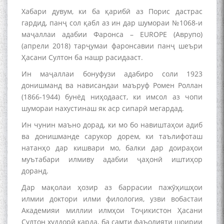
Хабари дувум, ки ба қарибӣ аз Порис дастрас
гардид, панҷ сол қабл аз ин дар шумораи №1068-и
маҷаллаи адабии Фаронса – EUROPE (Аврупо)
(апрели 2018) тарҷумаи фаронсавии панҷ шеъри
Ҳасани Султон ба нашр расидааст.
Ин маҷаллаи бонуфузи адабиро соли 1923
донишманд ва нависандаи маъруф Ромен Роллан
(1866-1944) бунёд ниҳодааст, ки имсол аз чопи
шумораи нахустинаш як аср сипарӣ мегардад.
Ин чунин маъно дорад, ки мо бо навиштаҳои адиб
ва донишманде сарукор дорем, ки таълифоташ
натанҳо дар кишвари мо, балки дар доираҳои
муътабари илмиву адабии ҷаҳонӣ иштиҳор
доранд.
Дар мақолаи ҳозир аз баррасии пажӯҳишҳои
илмии доктори илми филология, узви вобастаи
Академияи миллии илмҳои Тоҷикистон Ҳасани
Султон худдорӣ карда, ба самти фаъолияти шоирии