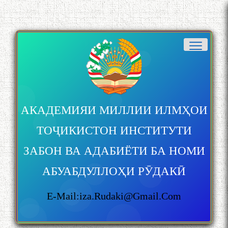
АКАДЕМИЯИ МИЛЛИИ ИЛМҲОИ
ТОҶИКИСТОН ИНСТИТУТИ
ЗАБОН ВА АДАБИЁТИ БА НОМИ
АБУАБДУЛЛОҲИ РӮДАКӢ
E-Mail:iza.rudaki@gmail.com