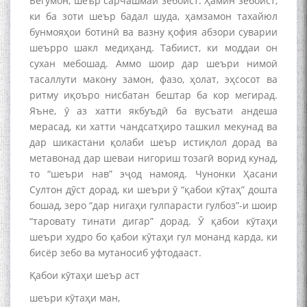
Бегумон, шеър сарчашмаи зебоист. Ҳамин зебоист,
ки ба зоти шеър бадал шуда, ҳамзамон тахайюл
бунмояҳои ботинӣ ва вазну қофия абзори суварии
шеърро шакл медиҳанд. Табиист, ки моддаи он
сухан мебошад. Аммо шоир дар шеъри нимоӣ
тасаллути макону замон, фазо, ҳолат, эҳсосот ва
ритму иқоъро нисбатан бештар ба кор мегирад.
Яъне, ӯ аз хатти якбуъдӣ ба вусъати андеша
мерасад, ки хатти чандсатҳиро ташкил мекунад ва
дар шикастани қолаби шеър истиқлол дорад ва
метавонад дар шеваи нигориш тозагӣ ворид кунад,
то “шеъри нав” эҷод намояд. Чунонки Ҳасани
Султон дӯст дорад, ки шеъри ӯ “қабои кӯтаҳ” дошта
бошад, зеро “дар нигаҳи гулпарасти гулбоз”-и шоир
“таровату тинати дигар” дорад. Ӯ қабои кӯтаҳи
шеъри худро бо қабои кӯтаҳи гул монанд карда, ки
бисёр зебо ва мутаносиб уфтодааст.
Қабои кӯтаҳи шеър аст
шеъри кӯтаҳи ман,