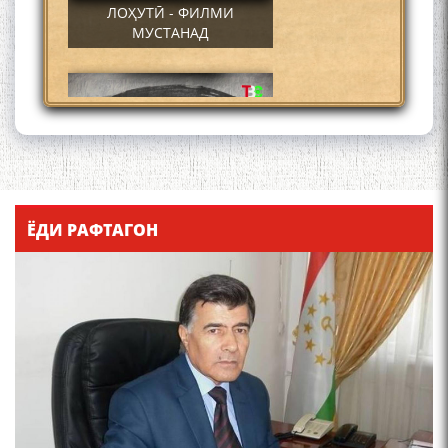
ЛОҲУТӢ - ФИЛМИ
МУСТАНАД
Қадамҷо - Лоҳутӣ
ЁДИ РАФТАГОН
4-уми декабр- зодрӯзи
шоири абадзинда Абулқосим
Лоҳутӣ