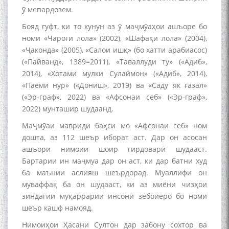
ӯ мепардозем.
Бояд гуфт, ки то кунун аз ӯ маҷмӯаҳои ашъоре бо
номи «Чароғи лола» (2002), «Шафақи лола» (2004),
«Ҷаконда» (2005), «Салои ишқ» (бо хатти арабиасос)
(«Пайванд», 1389=2011), «Таваллуди ту» («Адиб»,
2014), «Хотами мулки Сулаймон» («Адиб», 2014),
«Паёми нур» («Дониш», 2019) ва «Саду як ғазал»
(«Эр-граф», 2022) ва «Афсонаи себ» («Эр-граф»,
2022) мунташир шудаанд.
Маҷмӯаи мавриди баҳси мо «Афсонаи себ» ном
дошта, аз 112 шеър иборат аст. Дар он асосан
ашъори нимоии шоир гирдоварӣ шудааст.
Бартарии ин маҷмуа дар он аст, ки дар батни худ
ба маънии аслияш шеърдорад. Муаллифи он
муваффақ ба он шудааст, ки аз миёни чизҳои
зиндагии муқаррарии инсонӣ зебоиеро бо номи
шеър кашф намояд.
Нимоиҳои Ҳасани Султон дар забону сохтор ва