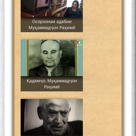
Осорхонаи адабии
Муҳаммадҷон Раҳимӣ
Қадамҷо: Муҳаммадҷон
Раҳимӣ