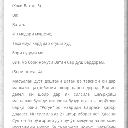
(Хоки Ватан, 3)
Ва:
Ватан,
Ин модари мушфиқ,
Таҳаммул кард дар оғӯши худ
бори вуҷуди мо.
Биё, мо бори номуси Ватан бар дӯш бардорем.
(Бори номус, 4)
Масъалаи дӯст доштани Ватан ва тавсифи он дар
маркази ҷаҳонбинии шоир қарор дорад. Бад-ин
далел, ки шоир дар як силсила шеърҳояш
масъалаи бунёди иншооти бузурги аср – нерӯгоҳи
барқи обии “Роғун”-ро мавриди баррасӣ қарор
додааст. Ин силсила аз 21 шеър иборат аст. Ҳасани
Султон ба рӯзгорони дур руҷӯъ мекунад ва ин кохи
муҳташами нурро ба “машъали номус”, “маъбади