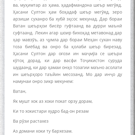
ва, муҳимтар аз ҳама, ҳадафмандона шеър мегӯяд.
Ҳасани Султон ҳам боҳадаф шеър мегӯяд, зеро
арзиши суханро ба хубӣ эҳсос мекунад. Дар бораи
Ватан шеърҳои бисёр гуфтаанд ва дурри маънӣ
суфтаанд. Лекин агар шоир бихоҳад метавонад дар
ҳар мавзӯъ, аз ҷумла дар бораи Меҳан сухан наву
тоза биёбад ва онро ба қолаби шеър бирезад.
Ҳасани Султон дар оғози ин маҷмӯа се шеъри
кӯтоҳ дорад, ки дар васфи Тоҷикистон суруда
шудаанд, ки дар ҳамаи онҳо тозагии маъно асолати
ин шеърҳоро таъйин месозанд. Мо дар инҷо ду
намунаи онро зикр мекунем:
Ватан,
Як мушт хок аз хоки покат орзу дорам,
Ки то хокистари худро бад-он резам
Ва рӯзи растахез
Аз домани хоки ту бархезам.