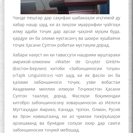
Чанде пештар дар саҳифаи шабакаҳои иҷтимоӣ ду
хабар нашр шуд, ки аз лиҳози муаррифии ҷойгоҳи
илму адаби тоҷик дар арсаи ҷаҳонӣ муҳим буда,
ҳардуи он ба олими нуктасанҷ ва шоири хушбаёни
тоҷик Ҳасани Султон робитаи мустақим дорад.
Хабари нахуст ин ки тавассути нашрияи муштараки
амрикоӣ-олмонии «Walter de Gruyter GmbH»
(Бостон-Берлин) китоби «Забоншиносии тоҷик»
(«Tajik Linguistics») чоп шуд, ки як фасли он ба
қалами забоншиноси тоҷик, узви вобастаи
Академияи миллии илмҳои Тоҷикистон Ҳасани
Султон тааллуқ дорад. Фаслҳои боқимондаи
китобро забоншиносону ховаршиносон аз Иёлоти
Муттаҳидаи Амрико, Канада, Ҷопон, Олмон, Русия
ва Эрон навиштаанд, ки аз ҷумлаи пажӯҳишҳои
арзишманд ва бунёдии солҳои охир дар самти
забоншиносии тоҷикӣ мебошад.