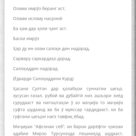
Олами имрӯз беранг аст,
Сухбати навқаламон бо
Олами ислому насронӣ
Муъмин Қаноат\Meeting of
young talents with Mumyin
Ба ҳам дар ҳоли ҷанг аст.
Kanoat
Баски имрӯз
Ҳар ду ин олам салоҳи дин надорад,
Сарвару саркардаҳо дорад,
Салоҳиддин надорад.
The Persian Gulf Beautiful
(Ёдкарди Салоҳиддини Курд)
poetry from Устод Мумин
Қаноат (Ustod Mumin Qanoat)
Ҳасани Султон дар қолабҳои суннатии шеър,
and Master Mehryar
хусусан ғазал, рубоӣ ва дубайтӣ низ ашъори зиёд
Mehrafarin about the conflict
сурудааст ва нигоштаҳои ӯ аз маҷмӯа то маҷмӯа
of the name of the Persian
суфта шудаанд ва ба ӯ муяссар гардидааст, ки ба
Gulf
гуфтани шеъри нағз тавфиқ ёбад.
Маҷмуаи “Афсонаи себ”, ки барои дарёфти ҷоизаи
Сайри Дарвоз бо Мӯъмин
адабии Мирзо Турсунзода пешниҳод шудааст,