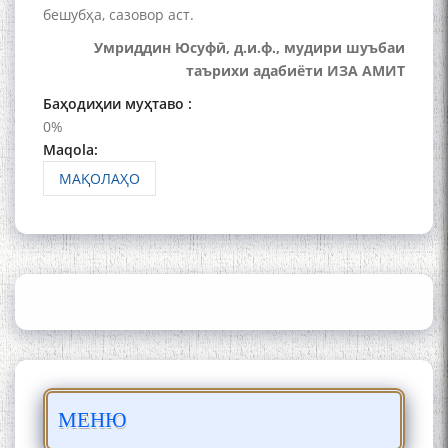
Қаноат: Чанор ҳам "гап"
бешубҳа, сазовор аст.
мезанад
Умриддин Юсуфӣ, д.и.ф., мудири шуъбаи
таърихи адабиёти ИЗА АМИТ
Баҳодиҳии муҳтаво :
0%
Maqola:
МАҚОЛАҲО
ШАРҲИ МУЛОҚОТ БО АҲЛИ
ИЛМ ВА МАОРИФИ КИШВАР
АЗ ҶОНИБИ ОЛИМОНИ
АКАДЕМИЯИ МИЛЛИИ
ИЛМҲОИ ТОҶИКИСТОН
БО 4 000 000 СОМОНӢ
ПАЙКАРА ВА ОСОРХОНАИ
МЕНЮ
МӮЪМИН ҚАНОАТ СОХТА
ШУД!