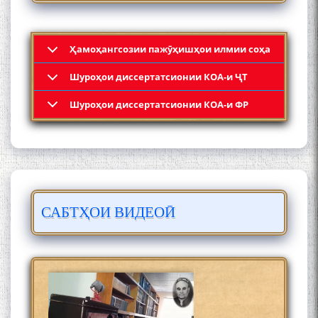
Ҳамоҳангсозии пажӯҳишҳои илмии соҳа
Шyроҳои диссертатсионии КОА-и ҶТ
Кадамчо Худои Шарифзода
Шyроҳои диссертатсионии КОА-и ФР
САБТҲОИ ВИДЕОӢ
Сайре дар Осорхона
Муҳаммадҷон Раҳимӣ