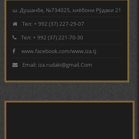
КИРОМИ БУХОРӢ ШОИРИ ИНСОНДӮСТ УСМОНОВА
TURSUNZODA BIOGRAFIYA
ГУЛБАҲОР.
ш. Душанбе, №734025, хиёбони Рӯдаки 21
Тел: + 992 (37) 227-29-07
ТАҶАССУМИ ҲАСБИ ҲОЛ ДАР ҒАЗАЛИЁТИ КИРОМИ
БУХОРОӢ УСМОНОВА Г.Ф.
Тел: + 992 (37) 221-70-30
www.facebook.com/www.iza.tj
Сайри осорхона - Мирзо
БЕРУНӢ ВА НАВРӮЗИ АҶАМ
Турсунзода
Email: iza.rudaki@gmail.Com
БЕРУНӢ ВА ЁДКАРДИ ҶАШНИ САДА
САНЪАТҲОИ БАДЕИИ МАЪНОӢ ДАР АШЪОРИ
КАМОЛИ ХУҶАНДӢ ЗУЛФИЯ ИСМАТОВА.
Мирзо Турсунзода - филми
мустанад
МИРЗО ТУРСУНЗОДА – ШОИРИ ВАТАНХОҲ ВА