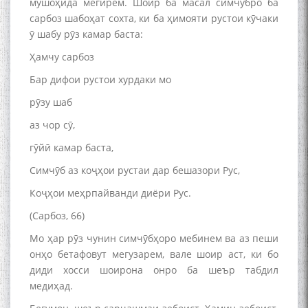
мушоҳида мегирем. Шоир ба масал симчӯбро ба
сарбоз шабоҳат сохта, ки ба ҳимояти рустои кӯчаки
ӯ шабу рӯз камар баста:
Ҳамчу сарбоз
Бар дифои рустои хурдаки мо
рӯзу шаб
аз чор сӯ,
гӯйӣ камар баста,
Симчӯб аз коҷҳои рустаи дар бешазори Рус,
Коҷҳои меҳрпайванди диёри Рус.
(Сарбоз, 66)
Мо ҳар рӯз чунин симчӯбҳоро мебинем ва аз пеши
онҳо бетафовут мегузарем, вале шоир аст, ки бо
диди хосси шоирона онро ба шеър табдил
медиҳад.