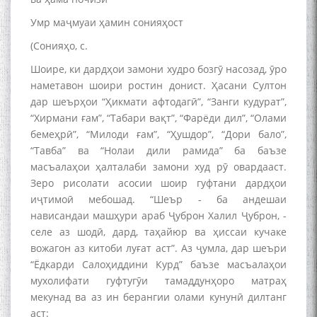
назариявӣ баргузор гардид.
Умр маҷмуаи ҳамин сонияҳост
(Сонияҳо, с.
Шоире, ки дардҳои замони худро бозгӯ насозад, ӯро
МАВЛОНО ҶАЛОЛИДДИНИ
наметавон шоири ростин донист. Ҳасани Султон
БАЛХӢ БУЗУРГТАРИН
дар шеърҳои “Ҳикмати афтодагӣ”, “Занги кудурат”,
МУТАФАККИР ВА ОРИФИ
“Хирмани ғам”, “Табари вақт”, “Фарёди дил”, “Олами
ЗАБОНУ АДАБИ ТОҶИК
бемеҳрӣ”, “Милоди ғам”, “Ҳушдор”, “Дори бало”,
“Тавба” ва “Нолаи дили рамида” ба баъзе
масъалаҳои ҳалталаби замони худ рӯ овардааст.
Зеро рисолати асосии шоир гуфтани дардҳои
иҷтимоӣ мебошад. “Шеър - ба андешаи
به عبارت دیگر: گفتگو با مومن
нависандаи машҳури араб Ҷуброн Халил Ҷуброн, -
قناعت Mumin Qanoat
селе аз шодӣ, дард, таҳайюр ва ҳиссаи кучаке
вожагон аз китоби луғат аст”. Аз ҷумла, дар шеъри
“Ёдкарди Салоҳиддини Курд” баъзе масъалаҳои
мухолифати гуфтугӯи тамаддунҳоро матраҳ
мекунад ва аз ин берангии олами кунунӣ дилтанг
аст: