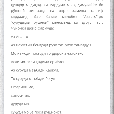
ҳушдор медиҳад, ки мардуми мо қадимулайём бо
рӯшноӣ зистаанд ва онро ҳамеша тавсиф
кардаанд. Дар баъзе манобеъ “Авасто”-ро
“сурудаҳои рӯшноӣ” меноманд, ки дуруст аст.
Чунонки шоир фармуда:
Аз Авасто
Аз нахустин бомдоди рӯзи таърихи тамаддун,
Мо нажоди покзоди тоҷдорони ҷаҳонем,
Асли мо, асли қадими ориёист.
Аз суруди маъбади Каркӯй,
То суруди маъбади Роғун
Офарини мо,
сипоси мо,
дуруди мо,
суҷуди мо ба поси рӯшноист.