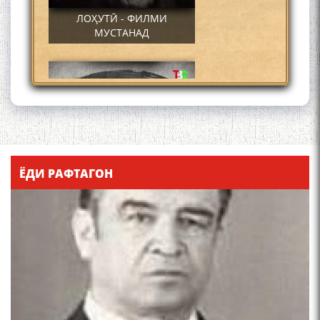
ЛОҲУТӢ - ФИЛМИ
МУСТАНАД
Қадамҷо - Лоҳутӣ
ЁДИ РАФТАГОН
4-уми декабр- зодрӯзи
шоири абадзинда Абулқосим