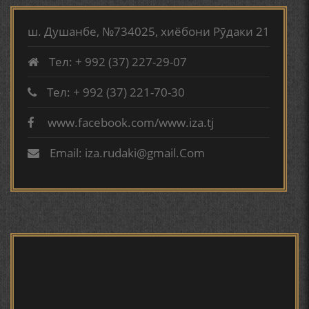
ТАРЧУМАИ ХОЛ/MIRZO
TURSUNZODA BIOGRAFIYA
АБУАБДУЛЛОҲИ РӮДАКӢ ДАР ТАҲҚИҚИ ТОҶИДДИН
ш. Душанбе, №734025, хиёбони Рӯдаки 21
МАРДОНӢ УМРИДДИН ЮСУФӢ ИНСТИТУТИ ЗАБОН
ВА АДАБИЁТИ БА НОМИ РӮДАКИИ АМИТ
Тел: + 992 (37) 227-29-07
КИРОМИ БУХОРӢ ШОИРИ ИНСОНДӮСТ УСМОНОВА
Тел: + 992 (37) 221-70-30
ГУЛБАҲОР.
www.facebook.com/www.iza.tj
Сайри осорхона - Мирзо
Турсунзода
ТАҶАССУМИ ҲАСБИ ҲОЛ ДАР ҒАЗАЛИЁТИ КИРОМИ
Email: iza.rudaki@gmail.Com
БУХОРОӢ УСМОНОВА Г.Ф.
БЕРУНӢ ВА НАВРӮЗИ АҶАМ
БЕРУНӢ ВА ЁДКАРДИ ҶАШНИ САДА
Мирзо Турсунзода - филми
мустанад