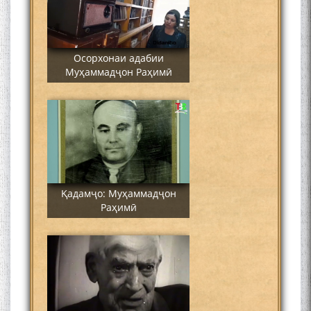
Осорхонаи адабии
Муҳаммадҷон Раҳимӣ
Қадамҷо: Муҳаммадҷон
Раҳимӣ