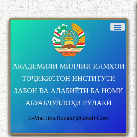
АКАДЕМИЯИ МИЛЛИИ ИЛМҲОИ
ТОҶИКИСТОН ИНСТИТУТИ
ЗАБОН ВА АДАБИЁТИ БА НОМИ
АБУАБДУЛЛОҲИ РӮДАКӢ
E-Mail:iza.rudaki@gmail.com