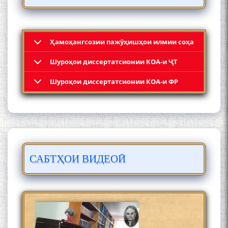
ШУД!
Ҳамоҳангсозии пажӯҳишҳои илмии соҳа
Шyроҳои диссертатсионии КОА-и ҶТ
Кадамчо Худои Шарифзода
Шyроҳои диссертатсионии КОА-и ФР
САБТҲОИ ВИДЕОӢ
Сайре дар Осорхона
Муҳаммадҷон Раҳимӣ