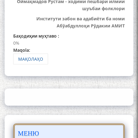
Сайри Дарвоз бо Мӯъмин
Оймаҳмадов Рустам - ходими пешбари илмии
Қаноат: Чанор ҳам "гап"
шуъбаи фолклори
мезанад
Институти забон ва адабиёти ба номи
Абӯабдуллоҳи Рӯдакии АМИТ
Баҳодиҳии муҳтаво :
0%
Maqola:
МАҚОЛАҲО
ШАРҲИ МУЛОҚОТ БО АҲЛИ
ИЛМ ВА МАОРИФИ КИШВАР
АЗ ҶОНИБИ ОЛИМОНИ
АКАДЕМИЯИ МИЛЛИИ
ИЛМҲОИ ТОҶИКИСТОН
БО 4 000 000 СОМОНӢ
ПАЙКАРА ВА ОСОРХОНАИ
МЕНЮ
МӮЪМИН ҚАНОАТ СОХТА