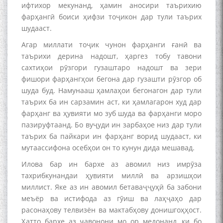
ифтихор мекунанд, ҳамин аносири таърихию
фарҳангӣ боиси ҳифзи тоҷикон дар тули таърих
шудааст.
Агар миллати тоҷик чунон фарҳанги ғанӣ ва
таърихи дерина надошт, ҳаргез тобу тавони
сахтиҳои рӯзгори гузаштаро надошт ва зери
фишори фарҳангҳои бегона дар гузашти рӯзгор об
БА МУНОСИБАТИ
шуда буд. Намунааш ҳамлаҳои бегонагон дар тули
БУЗУРГДОШТИ РӮЗИ РӮДАКӢ
таърих ба ин сарзамин аст, ки ҳамлагарон худ дар
фарҳанг ва ҳувияти мо зуб шуда ва фарҳанги моро
пазируфтаанд. Бо вуҷуди ин зарбаҳое низ дар тули
таърих ба пайкари ин фарҳанг ворид шудааст, ки
мутаассифона осебҳои он то кунун дида мешавад.
Илова бар ин бархе аз авомил низ имрӯза
тахрибкунандаи ҳувияти миллӣ ва арзишҳои
Дар Академияи миллии
миллист. Яке аз ин авомил бетаваҷҷуҳӣ ба забони
илмҳои Тоҷикистон бахшида
меъёр ва истифода аз гӯиш ва лаҳҷаҳо дар
ба 100-солагии мунаққиду
расонаҳову телвизён ва мактабҳову донишгоҳҳост.
адабиётшинос Соҳиб
Ҳатто бархе аз ҷавонони мо ор медонанд, ки бо