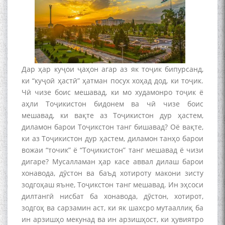
Дар ҳар куҷои ҷаҳон агар аз як тоҷик бипурсанд,
ки “куҷоӣ ҳастӣ” ҳатман посух хоҳад дод, ки тоҷик.
Чӣ чизе боис мешавад, ки мо худамонро тоҷик ё
аҳли Тоҷикистон бидонем ва чӣ чизе боис
мешавад, ки вақте аз Тоҷикистон дур ҳастем,
диламон барои Тоҷикстон танг бишавад? Оё вақте,
ки аз Тоҷикистон дур ҳастем, диламон танҳо барои
вожаи “точик” ё “Тоҷикистон” танг мешавад ё чизи
дигаре? Мусалламан ҳар касе аввал дилаш барои
хонавода, дӯстон ва баъд хотироту макони зисту
зодгоҳаш яъне, Тоҷикстон танг мешавад. Ин эҳсоси
дилтангӣ нисбат ба хонавода, дӯстон, хотирот,
зодгоҳ ва сарзамин аст, ки як шахсро мутааллиқ ба
ин арзишҳо мекунад ва ин арзишҳост, ки ҳувиятро