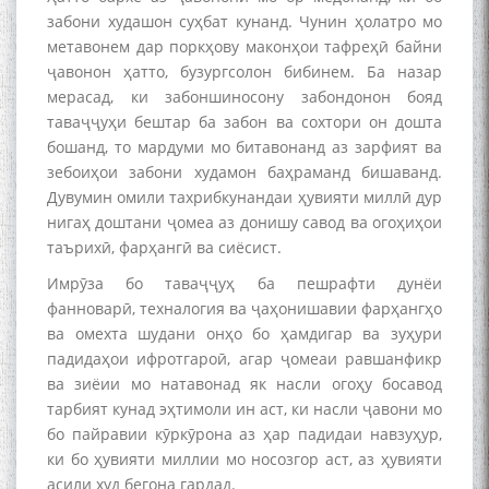
Табаров ҳамоиши илмӣ-
забони худашон суҳбат кунанд. Чунин ҳолатро мо
назариявӣ баргузор гардид.
метавонем дар поркҳову маконҳои тафреҳӣ байни
ҷавонон ҳатто, бузургсолон бибинем. Ба назар
мерасад, ки забоншиносону забондонон бояд
таваҷҷуҳи бештар ба забон ва сохтори он дошта
МАВЛОНО ҶАЛОЛИДДИНИ
бошанд, то мардуми мо битавонанд аз зарфият ва
БАЛХӢ БУЗУРГТАРИН
зебоиҳои забони худамон баҳраманд бишаванд.
МУТАФАККИР ВА ОРИФИ
ЗАБОНУ АДАБИ ТОҶИК
Дувумин омили тахрибкунандаи ҳувияти миллӣ дур
нигаҳ доштани ҷомеа аз донишу савод ва огоҳиҳои
таърихӣ, фарҳангӣ ва сиёсист.
Имрӯза бо таваҷҷуҳ ба пешрафти дунёи
фанноварӣ, техналогия ва ҷаҳонишавии фарҳангҳо
ва омехта шудани онҳо бо ҳамдигар ва зуҳури
به عبارت دیگر: گفتگو با مومن
падидаҳои ифротгароӣ, агар ҷомеаи равшанфикр
قناعت Mumin Qanoat
ва зиёии мо натавонад як насли огоҳу босавод
тарбият кунад эҳтимоли ин аст, ки насли ҷавони мо
бо пайравии кӯркӯрона аз ҳар падидаи навзуҳур,
ки бо ҳувияти миллии мо носозгор аст, аз ҳувияти
асили худ бегона гардад.