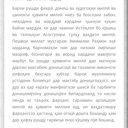
Барои рушди фикрӣ, дониш ва худогоҳии миллӣ ва
шинохти ҳувияти миллӣ ниёз ба бозсозии забон,
Сухбати навқаламон бо
ниҳодина ва мардумӣ кардани ҷшнҳои куҳан
Муъмин Қаноат\Meeting of
байни мардум, ки дар замони Истиқлол бо кӯшиш
young talents with Mumyin
ва талошҳои Асосгузори сулҳу ваҳдати миллӣ,
Kanoat
Пешвои миллат муҳтарам Эмомалии Раҳмон эҳё
шудаанд, барномаҳои нав дар низоми омӯзиши
маориф, бознигарӣ ва ворид кардани мавзӯоти
марбут ба рушди ҳуввияти миллӣ дар матнҳои
дарсии мактабию донишгоҳӣ ва таъмини имконоти
The Persian Gulf Beautiful
рифоҳии беҳтару хубтар барои муаллимону
poetry from Устод Мумин
устодони болиёқат дар мактабу донишгоҳҳост, ки
Қаноат (Ustod Mumin Qanoat)
дур аз ҳар ғаразу манфиатҳои шахсӣ ба тарбияти
and Master Mehryar
донишомӯзону донишҷӯён бипардозанд, то насли
Mehrafarin about the conflict
оянда аз таърих, фарҳанг, сарзамин, арзишҳои
of the name of the Persian
миллӣ ва ҳувияти миллии худ, ки ваҳдатовару
Gulf
фарҳангсоз ҳастанд, ҳам огоҳӣ дошта бошанду ҳам
дар ҳифзу рушду тарвиҷи онҳо кӯшову пӯё бошанд.