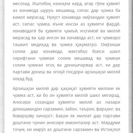
месозад. Иштибоҳ нахоҳем кард, агар гӯем ҳувият
аз хонавода шуруъ мешавад, сипас дар ҷомеа ба
камол мерасад. Нухуст хонавода омӯзандаи ҳувият
аст, сипас ҷомеа, яъне инсон аз ҳувияти фардӣ,
хонаводагӣ ба ҳувияти ҷамъӣ, иҷтимоӣ ва миллӣ
мерасад ва ҳар инсон ва хонавода аст, ки ҷомеаро
ташкил медиҳад ва ҷомеа ҳукуматро. Омӯзиши
солим дар хонавода, мактабҳо боиси шакл
гирифтани ҷомеаи солим мешавад ва ҷомеаи
солим ҷомеаи огоҳ ва донишпарвар аст, ки дар
партави дониш ва огоҳӣ посдори арзишҳои миллӣ
хоҳад буд.
Арзишҳои миллӣ дар ҳақиқат ҳувияти миллии як
ҷомеа аст, ки бо он ҳувияти миллӣ шакл мегирад.
Аносири созандаи ҳувияти миллӣ аз назари
донишмандон сарзамин, забон, таърих, фарҳанг, ва
боварҳову оинҳост. Бақои як миллат дар партави
доштани чунин аносире имконпазир аст. Мардуми
тоҷик, ки имрӯз аз доштани сарзамин ва Истиқлол