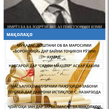
Лоҳутӣ
ИМРӮЗ БА БА ЗОДРӮЗИ ЯКЕ АЗ ПОЯГУЗОРОНИ ИЛМИ
МУҚАДАС ДОШТАНИ ОБ ВА МАРОСИМИ
ФОЛКЛОРШИНОСИИ ТОҶИК АКАДЕМИК РАҶАБ
МАҚОЛАҲО
«БОРОНХОҲӢ» ДАР БАЙНИ ТОҶИКОН РӮЗИИ
АМОНОВ САД СОЛ ПУР ШУД.
АБУЛҚОСИМ ЛОҲУТӢ /
АҲМАД.
ABULQOSIM LOHUTY/
НАВГАРОӢ ДАР “САДОИ МАҲШАР” АСКАР ҲАКИМ
МАСЪАЛАҲОИ МУБРАМИ ПАЖӮҲИШИ ЗАБОНИ
ТОҶИКӢ ДАР ДАВРОНИ ИСТИҚЛОЛ С. НАЗАРЗОДА
Что знают в Ташкенте о
ҶОЙГОҲИ ЗАН ДАР ЗАРБУЛМАСАЛ ВА МАҚОЛҲОИ
Мирзо Турсунзаде, чьим
ТОҶИКӢ
именем назвали станцию
метро?