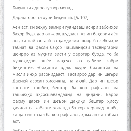
Биҳишти аднро гулзор монад,
Дарахт ороста ҳури биҳиштӣ. [5, 107]
Аён аст, ки зеҳну замири гӯяндааш асири зебоиҳои
баҳор буда, дар он ғарқ шудааст. Аз ин баҳория аён
аст, ки пайвастагӣ ва ҳамдилии шоир ба зебоиҳои
табиат ва фасли баҳор чашмандози тасвиргарии
шоирро аз муҳити зисти ӯ фаротар бурда, то ба
мушоҳидаи ашёи маҳсусе аз қабили «абри
биҳиштӣ», «биҳишти адн», «ҳури биҳиштӣ» ва
мисли инҳо расонидааст. Тасвирҳо дар ин шеъри
Дақиқӣ асосан ҳиссиянд, на ақлӣ. Дар ин шеър
санъати ташбеҳ бештар ба кор рафтааст ва
ташбеҳҳо эҳсосшавандаанд на диданӣ. Барои
фаҳму дарки ин шеъри Дақиқӣ бештар ҳиссу
ҳаяҷон ва хаёлоти хонанда ба кор меравад. Ашёе,
ки дар ин ғазал ба кор рафтааст, ҳама ашёи табиат
аст.
Робиаи Балхиро низ дар васфи баҳору табиат ғазал