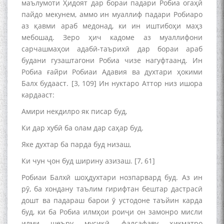
маълумоти Ҳидоят дар бораи падари Робиа огаҳӣ
пайдо мекунем, аммо ин муаллиф падари Робиаро
аз қавми араб медонад, ки ин иштибоҳи маҳз
мебошад. Зеро ҳич кадоме аз муаллифони
сарчашмаҳои адабӣ-таърихӣ дар бораи араб
будани гузаштагони Робиа чизе нагуфтаанд. Ин
Робиа ғайри Робиаи Адавия ва духтари ҳокими
Балх будааст. [3, 109] Ин нуктаро Аттор низ ишора
кардааст:
Амири некдилро як писар буд,
Ки дар хубӣ ба олам дар саҳар буд.
Яке духтар ба парда буд низаш,
Ки чун ҷон буд ширину азизаш. [7, 61]
Робиаи Балхӣ шоҳдухтари нозпарвард буд. Аз ин
рӯ, ба хондану таълим гирифтан бештар дастрасӣ
дошт ва падараш барои ӯ устодоне таъйин карда
буд, ки ба Робиа илмҳои роиҷи он замонро мисли
илми шеъру мусиқӣ, фалсафаву ҳикматро