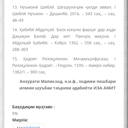
13. Нуъмонӣ Шиблӣ. Шеърулаҷам ҷилди аввал. /
Шиблӣ Нуъмон. – Душанбе, 2016, – 543 саҳ., – саҳ.
The Persian Gulf Beautiful
48–49
poetry from Устод Мумин
14. Ҳабибӣ Абдулҳай. Балх конуни фарҳаг дар аҳди
Қаноат (Ustod Mumin Qanoat)
and Master Mehryar
Дақиқии Балхӣ. Дар кит: Панҷоҳ мақола. /
Mehrafarin about the conflict
Абдулҳай Ҳабибӣ. – Кобул, 1362, – 558 саҳ., – саҳ.
of the name of the Persian
288–303
Gulf
15. Ҳидоят Ризоқулихон. Маҷмаъулфусаҳо. /
Ризоқулихон Ҳидоят. –Теҳрон, 1339, – Амири кабир,
1382/1, – 900 саҳ.
Сайри Дарвоз бо Мӯъмин
Қаноат: Чанор ҳам "гап"
Анзурати Маликзод, н.и.ф., ходими пешбари
мезанад
илмии шуъбаи таърихи адабиёти ИЗА АМИТ
Баҳодиҳии муҳтаво :
0%
Maqola: