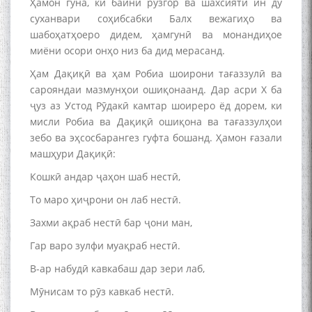
Ҳамон гуна, ки байни рӯзгор ва шахсияти ин ду
суханвари соҳибсабки Балх вежагиҳо ва
шабоҳатҳоеро дидем, ҳамгунӣ ва монандиҳое
миёни осори онҳо низ ба дид мерасанд.
Ҳам Дақиқӣ ва ҳам Робиа шоирони тағаззулӣ ва
сарояндаи мазмунҳои ошиқонаанд. Дар асри Х ба
ҷуз аз Устод Рӯдакӣ камтар шоиреро ёд дорем, ки
мисли Робиа ва Дақиқӣ ошиқона ва тағаззулҳои
зебо ва эҳсосбарангез гуфта бошанд. Ҳамон ғазали
машҳури Дақиқӣ:
Кошкӣ андар ҷаҳон шаб нестӣ,
То маро ҳиҷрони он лаб нестӣ.
Захми ақраб нестӣ бар ҷони ман,
Гар варо зулфи муақраб нестӣ.
В-ар набудӣ кавкабаш дар зери лаб,
Мӯнисам то рӯз кавкаб нестӣ.