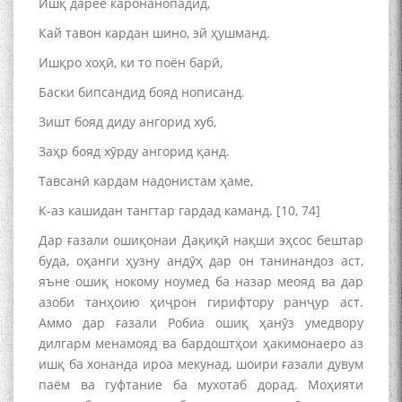
Ишқ дарёе каронанопадид,
Кай тавон кардан шино, эй ҳушманд.
Ишқро хоҳӣ, ки то поён барӣ,
Баски бипсандид бояд нописанд.
Зишт бояд диду ангорид хуб,
Заҳр бояд хӯрду ангорид қанд.
Тавсанӣ кардам надонистам ҳаме,
К-аз кашидан тангтар гардад каманд. [10, 74]
Дар ғазали ошиқонаи Дақиқӣ нақши эҳсос бештар
буда, оҳанги ҳузну андӯҳ дар он танинандоз аст,
яъне ошиқ нокому ноумед ба назар меояд ва дар
азоби танҳоию ҳиҷрон гирифтору ранҷур аст.
Аммо дар ғазали Робиа ошиқ ҳанӯз умедвору
дилгарм менамояд ва бардоштҳои ҳакимонаеро аз
ишқ ба хонанда ироа мекунад, шоири ғазали дувум
паём ва гуфтание ба мухотаб дорад. Моҳияти