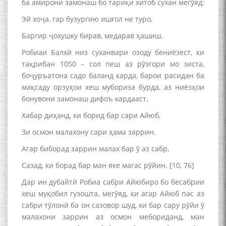
ба амирони замонаш бо тариқи хитоб сухан мегӯяд:
Эй хоҷа, гар бузургию ишғол не туро,
Баргир ҷохушку бирав, медарав ҳашиш.
Робиаи Балхӣ низ суханвари озоду бениёзест, ки
тақрибан 1050 – сол пеш аз рӯзгори мо зиста,
боҷуръатона садо баланд карда, барои расидан ба
мақсаду орзуҳои хеш мубориза бурда, аз ниёзҳои
бонувони замонаш дифоъ кардааст.
Хабар диҳанд, ки борид бар сари Айюб,
Зи осмон малахону сари ҳама заррин.
Агар биборад заррин малах бар ӯ аз сабр,
Сазад, ки борад бар ман яке магас рӯйин. [10, 76]
Дар ин дубайтӣ Робиа сабри Айюбиро бо бесабрии
хеш муқобил гузошта, мегӯяд, ки агар Айюб пас аз
сабри тӯлонӣ ба он сазовор шуд, ки бар сару рӯйи ӯ
малахони заррин аз осмон мебориданд, ман