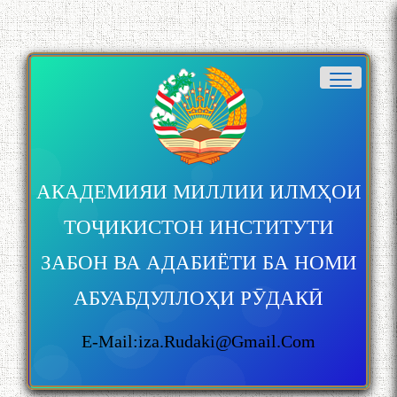
АКАДЕМИЯИ МИЛЛИИ ИЛМҲОИ
ТОҶИКИСТОН ИНСТИТУТИ
ЗАБОН ВА АДАБИЁТИ БА НОМИ
АБУАБДУЛЛОҲИ РӮДАКӢ
E-Mail:iza.rudaki@gmail.com