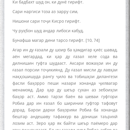
Ки бадбахт шуд он, ки дунё гирифт.
Сари наргиси тоза аз зарру сим,
Нишони сари тоҷи Кисро гирифт.
Чу руҳбон шуд андар либоси кабуд,
Бунафша магар дини тарсо гирифт. [10, 74]
Агар ин ду ғазали ду шоир ба ҳамдигар қиёс шавад,
аён мегардад, ки ҳар ду ғазал хеле сода ва
дилнишин гуфта шудааст. Аксари вожаҳои ин ду
ғазал порсии тоҷикиянд. Ду ғазал мисли ду лавҳаи
наққошишуда рангу ҷило ва тобишҳои дилангези
фасли баҳорро пеши назари хонанда ҷилвагар
менамояд. Дар ҳар ду шеър сухан аз зебоиҳои
баҳор аст. Аммо тарзи баён ва шеваи гуфтори
Робиа дар ин ғазал бо ширинии гуфтор тафовут
дорад. Барои дарки баҳорияи Робиа ба хонанда
бештар андешаву тафаккур ва дониши таърихӣ
лозим аст. Зеро ҳар як байти шеър паёмеро дар
хеш гунҷондааст. Бо ин ғазали хурд Робиа ахбор ва