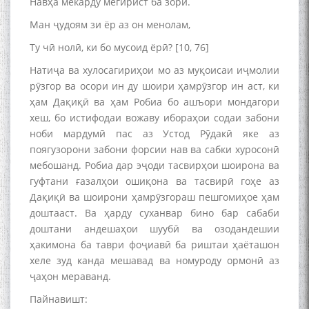
Навҳа мекарду мегирист ба зорӣ.
Ман ҷудоям зи ёр аз он менолам,
Ту чӣ нолӣ, ки бо мусоид ёрӣ? [10, 76]
Натиҷа ва хулосагириҳои мо аз муқоисаи иҷмолии
рӯзгор ва осори ин ду шоири ҳамрӯзгор ин аст, ки
ҳам Дақиқӣ ва ҳам Робиа бо ашъори мондагори
хеш, бо истифодаи вожаву ибораҳои содаи забони
ноби мардумӣ пас аз Устод Рӯдакӣ яке аз
поягузорони забони форсии нав ва сабки хуросонӣ
мебошанд. Робиа дар эҷоди тасвирҳои шоирона ва
гуфтани ғазалҳои ошиқона ва тасвирӣ гоҳе аз
Дақиқӣ ва шоирони ҳамрӯзгораш пешгомиҳое ҳам
доштааст. Ва ҳарду суханвар бино бар сабаби
доштани андешаҳои шуубӣ ва озодандешии
ҳакимона ба таври фоҷиавӣ ба риштаи ҳаёташон
хеле зуд канда мешавад ва номуроду ормонӣ аз
ҷаҳон мераванд.
Пайнавишт:
БА МУНОСИБАТИ