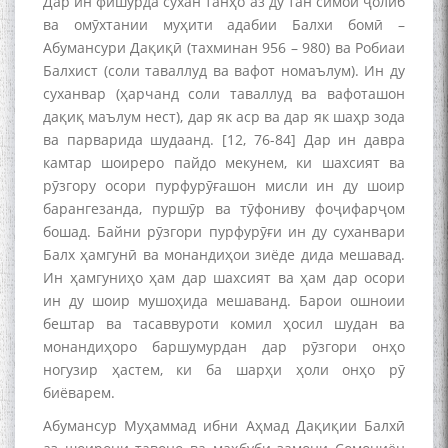
Дар ин фишурда сухан танҳо аз ду тан симои ҷолиб
ва омӯхтании муҳити адабии Балхи бомӣ –
Абумансури Дақиқӣ (тахминан 956 – 980) ва Робиаи
Балхист (соли таваллуд ва вафот номаълум). Ин ду
суханвар (ҳарчанд соли таваллуд ва вафоташон
дақиқ маълум нест), дар як аср ва дар як шаҳр зода
ва парварида шудаанд. [12, 76-84] Дар ин давра
камтар шоиреро пайдо мекунем, ки шахсият ва
рӯзгору осори пурфурӯғашон мисли ин ду шоир
барангезанда, пуршӯр ва тӯфониву фоҷифарҷом
бошад. Байни рӯзгори пурфурӯғи ин ду суханвари
Балх ҳамгунӣ ва монандиҳои зиёде дида мешавад.
Ин ҳамгуниҳо ҳам дар шахсият ва ҳам дар осори
ин ду шоир мушоҳида мешаванд. Барои ошноии
бештар ва тасаввуроти комил ҳосил шудан ва
монандиҳоро баршумурдан дар рӯзгори онҳо
ногузир ҳастем, ки ба шарҳи ҳоли онҳо рӯ
биёварем.
Абумансур Муҳаммад ибни Аҳмад Дақиқии Балхӣ