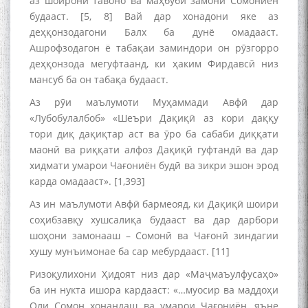
аз шоирони тавоно ва маҳбуби замони Сомониён
будааст. [5, 8] Вай дар хонадони яке аз
деҳқонзодагони Балх ба дунё омадааст.
Ашрофзодагон ё табақаи заминдори он рӯзгорро
деҳқонзода мегуфтаанд, ки ҳаким Фирдавсӣ низ
мансуб ба он табақа будааст.
Аз рӯи маълумоти Муҳаммади Авфӣ дар
«Лубобулалбоб» «Шеъри Дақиқӣ аз кори даққу
тори диқ дақиқтар аст ва ӯро ба сабаби диққати
маонӣ ва риққати алфоз Дақиқӣ гуфтандӣ ва дар
хидмати умарои Чағониён будӣ ва зикри эшон эрод
карда омадааст». [1,393]
Аз ин маълумоти Авфӣ бармеояд, ки Дақиқӣ шоири
соҳибзавқу хушсалиқа будааст ва дар дарбори
шоҳони замонааш – Сомонӣ ва Чағонӣ зиндагии
хушу мунъимонае ба сар мебурдааст. [11]
Ризоқулихони Ҳидоят низ дар «Маҷмаъулфусаҳо»
ба ин нукта ишора кардааст: «…муосир ва маддоҳи
Оли Сомон хонандаш ва умарои Чағониён, яъне