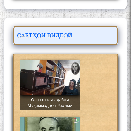
САБТҲОИ ВИДЕОӢ
Сайре дар Осорхона
Муҳаммадҷон Раҳимӣ
Осорхонаи адабии
Муҳаммадҷон Раҳимӣ