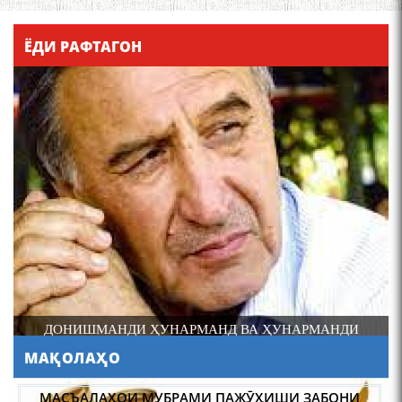
Қадамҷо - Лоҳутӣ
ЁДИ РАФТАГОН
4-уми декабр- зодрӯзи
шоири абадзинда Абулқосим
Лоҳутӣ
ДОНИШМАНДИ ҲУНАРМАНД ВА ҲУНАРМАНДИ
ДОНИШМАНД
МАҚОЛАҲО
АБУЛҚОСИМ ЛОҲУТӢ /
ABULQOSIM LOHUTY/
МАСЪАЛАҲОИ МУБРАМИ ПАЖӮҲИШИ ЗАБОНИ