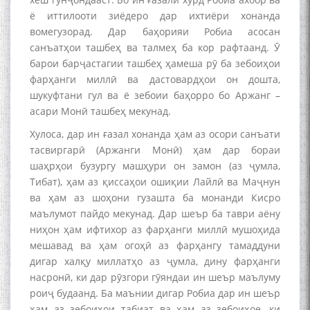
ё иттилооти зиёдеро дар ихтиёри хонанда
вомегузорад. Дар баҳорияи Робиа асосан
санъатҳои ташбеҳ ва талмеҳ ба кор рафтаанд. Ӯ
барои барҷастагии ташбеҳ ҳамеша рӯ ба зебоиҳои
фарҳанги миллӣ ва дастовардҳои он дошта,
шукуфтани гул ва ё зебоии баҳорро бо Аржанг –
асари Монӣ ташбеҳ мекунад.
Хулоса, дар ин ғазал хонанда ҳам аз осори санъати
тасвиргарӣ (Аржанги Монӣ) ҳам дар бораи
шаҳрҳои бузургу машҳури он замон (аз ҷумла,
Тибат), ҳам аз қиссаҳои ошиқии Лайлӣ ва Маҷнун
ва ҳам аз шоҳони гузашта ба монанди Кисро
маълумот пайдо мекунад. Дар шеър ба таври аёну
ниҳон ҳам ифтихор аз фарҳанги миллӣ мушоҳида
мешавад ва ҳам огоҳӣ аз фарҳангу тамаддуни
дигар халқу миллатҳо аз ҷумла, дину фарҳанги
насронӣ, ки дар рӯзгори гӯяндаи ин шеър маълуму
роиҷ будаанд. Ба маънии дигар Робиа дар ин шеър
ҳам аз зебоиҳои табиат ва ҳам аз зебоиҳое, ки