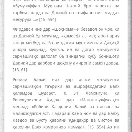
Абумузаффар Муҳтоҷи Чағонӣ ӯро навохта ва
тарбият карда ва Дақиқӣ он тоифаро низ мидҳат
месуруда …» [15, 654]
Фирдавсӣ низ дар «Шоҳнома»-и безавол он ҷое, ки
аз Дақиқӣ ёд мекунад, «ҳамеёфт аз меҳтарон арҷу
ганҷ» мегӯяд ва ба зиндагии мунъимонаи Дақиқӣ
ишора мекунад. Хулоса, ин ва дигар маълумоти
сарчашмаҳо далолат ба зиндагии хубу бонишоти
Дақиқӣ дар дарбори шоҳону амирони замон дорад.
[13, 61]
Робиаи Балхӣ низ дар асоси маълумоти
сарчашмаҳои таърихӣ аз ашрофзодагони Балх
қаламдод шудааст. [8, 54] Ҳамонгуна, ки
Ризоқулихони Ҳидоят дар «Маҷмаъулфусаҳо»
меорад: «Робиаи Қаздории Балхӣ аз нисвон ва
маликзодагон аст. Падараш Каъб ном ва дар Балху
Қаздор ва Бусту ҳаволии Қандаҳор ва Систон ва
ҳаволии Балх комрониҳо намуда». [15, 554] Аз ин