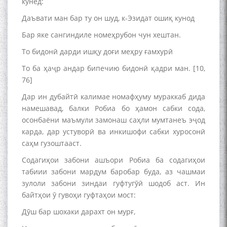
кунед:
Даъвати ман бар ту он шуд, к-Эзидат ошиқ кунод
Бар яке сангиндиле номеҳрубон чун хештан.
То бидонӣ дарди ишқу доғи меҳру ғамхурӣ
То ба ҳаҷр андар бипечию бидонӣ қадри ман. [10,
76]
Дар ин дубайтӣ калимае номафҳуму мураккаб дида
намешавад, балки Робиа бо ҳамон сабки сода,
осонбаёни маъмули замонаш саҳли мумтанеъ эҷод
карда, дар устуворӣ ва инкишофи сабки хуросонӣ
саҳм гузоштааст.
Содагиҳои забони ашъори Робиа ба содагиҳои
табиии забони мардум баробар буда, аз чашмаи
зулоли забони зиндаи гуфтугӯӣ шодоб аст. Ин
байтҳои ӯ гувоҳи гуфтаҳои мост:
Дӯш бар шохаки дарахт он мурғ,