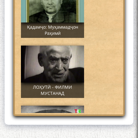
Қадамҷо: Муҳаммадҷон
Раҳимӣ
ЛОҲУТӢ - ФИЛМИ
МУСТАНАД