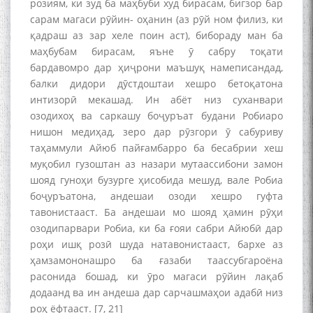
розиям, ки зуд ба маҳбуби худ бирасам, бигзор бар
сарам магаси рӯйин- оҳанин (аз рӯй ном филиз, ки
қадраш аз зар хеле поин аст), бибораду ман ба
маҳбубам бирасам, яъне ӯ сабру тоқати
бардавомро дар ҳиҷрони маъшуқ намеписандад,
балки дидори дӯстдоштаи хешро бетоқатона
интизорӣ мекашад. Ин абёт низ суханвари
озодихоҳ ва саркашу боҷуръат будани Робиаро
нишон медиҳад, зеро дар рӯзгори ӯ сабуриву
таҳаммули Айюб пайғамбарро ба бесабрии хеш
муқобил гузоштан аз назари мутаассибони замон
шояд гуноҳи бузурге ҳисобида мешуд, вале Робиа
боҷуръатона, андешаи озоди хешро гуфта
тавонистааст. Ба андешаи мо шояд ҳамин рӯҳи
озодипарвари Робиа, ки ба ғояи сабри Айюбӣ дар
роҳи ишқ розӣ шуда натавонистааст, бархе аз
ҳамзамононашро ба ғазаби таассубгароёна
расонида бошад, ки ӯро магаси рӯйин лақаб
додаанд ва ин андеша дар сарчашмаҳои адабӣ низ
роҳ ёфтааст. [7, 21]