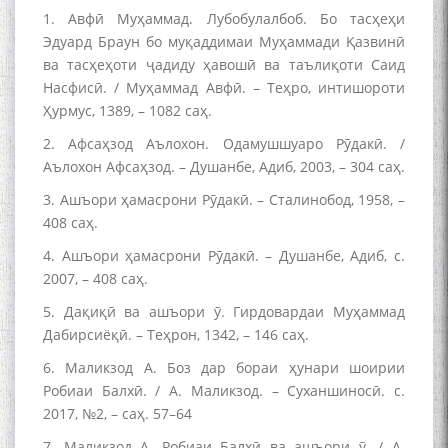
БУЗУРГДОШТИ РӮЗИ РӮДАКӢ
1. Авфӣ Муҳаммад. Лубобулалбоб. Бо тасҳеҳи
Эдуард Браун бо муқаддимаи Муҳаммади Қазвинӣ
ва тасҳеҳоти ҷадиду ҳавошӣ ва таълиқоти Саид
Насфисӣ. / Муҳаммад Авфӣ. – Теҳро, интишороти
Ҳурмус, 1389, – 1082 саҳ.
2. Афсаҳзод Аълохон. Одамушшуаро Рӯдакӣ. /
Аълохон Афсаҳзод. – Душанбе, Адиб, 2003, – 304 саҳ.
Дар Академияи миллии
3. Ашъори ҳамасрони Рӯдакӣ. – Сталинобод, 1958, –
илмҳои Тоҷикистон бахшида
ба 100-солагии мунаққиду
408 саҳ.
адабиётшинос Соҳиб
4. Ашъори ҳамасрони Рӯдакӣ. – Душанбе, Адиб, с.
Табаров ҳамоиши илмӣ-
2007, – 408 саҳ.
назариявӣ баргузор гардид.
5. Дақиқӣ ва ашъори ӯ. Гирдовардаи Муҳаммад
Дабирсиёқӣ. – Теҳрон, 1342, – 146 саҳ.
6. Маликзод А. Боз дар бораи ҳунари шоирии
МАВЛОНО ҶАЛОЛИДДИНИ
Робиаи Балхӣ. / А. Маликзод. – Суханшиносӣ. с.
БАЛХӢ БУЗУРГТАРИН
2017, №2, – саҳ. 57–64
МУТАФАККИР ВА ОРИФИ
ЗАБОНУ АДАБИ ТОҶИК
7. Маликзод А. Робиаи Балхӣ ва ашъори ӯ. / А.