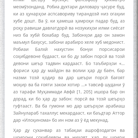
меомӯзонданд. Робиа духтари диловару ҷасуре буд,
ки аз ҳунарҳои аспсавориву тирандозӣ низ огаҳии
хубе дошт. Ва ӯ, ки ҳамеша ҳамроҳи падар буд, аз
роҳу равиши давлатдорӣ ва нозукиҳои илми сиёсат
низ ба хубӣ бохабар буд. Забонҳои дар он замон
маъмул бахусус, забони арабиро хеле хуб медонист.
Робиаи Балхӣ нахустин бонуи порсисарои
соҳибдевоне будааст, ки бо ду забон порсӣ ва тозӣ
девони шеър тадвин кардааст. Бо таъбирҳои «…
фориси ҳар ду майдон ва волии ҳар ду баён, бар
назми тозӣ қодир ва дар шеъри порсӣ бағоят
моҳир ва ба ғояти закои хотир …» тавсиф шудани ӯ
аз тарафи Муҳаммади Авфӣ [1, 205] ишора бар он
дорад, ки бо ҳар ду забон: порсӣ ва тозӣ шеърҳо
гуфтааст. Ва ба гумони мо дар шеърҳои арабиаш
Зайнулараб тахаллус мекардааст, ки баъдтар Аттор
дар «Илоҳинома» бо ин ном аз ӯ ёд мекунад.
Ҳар ду суханвар аз табақаи ашрофзодагон ва
шоирони соҳибдевон ва ниҳоят, ҳар ду шоири