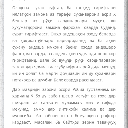
Озодона сухан гуфтан, ба танқид гирифтани
иллатҳои замона аз тарафи суханварони асри Х
бештар аз рӯҳи озодипарвари муҳит, ки
ҳукуматдорони замона фароҳам оварда буданд,
сурат гирифтааст. Онҳо андешаҳои озоду бепарда
ва ҳақиқатҷӯёнаро парваридаанд ва ба аҳли
сухану андеша имкони баёни озоди андешаро
фароҳам оварда, аз андешаҳои судманди онон кор
гирифтаанд. Вале бо вуҷуди рӯҳи озодипарвари
замон дар ҷомиа таассубу ифротгароӣ дида мешуд,
ки ин ҳолат ба марги фоҷиавии ин ду суханвари
нотакрор ва шуубии Балх оварда расондааст.
Дар мавриди забони осори Робиа гуфтанием, ки
ҳарчанд ӯ бо ду забон шеър мегуфт ва гоҳе дар
шеъраш аз санъати муламмаъ низ истифода
мекунад, аммо дар интихоби калима ва дар
муносибат бо забони шеър бомулоҳиза рафтор
кардааст. Масалан, ба байтҳои зерин таваҷҷӯҳ