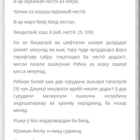
В-ар мураккаб нестӣ аз некӯӣ,
Ҷонам аз ишқаш мураккаб нестӣ.
В-ар маро беёр бояд зистан.
Зиндагонӣ, кош, ё раб, нестӣ. [5, 109]
Ки аз беқарорӣ ва шефтагии шоири дилдодае
ҳикоят мекунад ва ишқ тору пуди вуҷудашро фаро
гирифтаву сабру тоқаташро ба нестӣ додааст,
мисли ғазали ошиқонаи Робиа аз ишқу ошиқӣ
қисса мекунад.
Робиаи Балхӣ ҳам дар сурудани ашъори тағаззулӣ
[9] чун Дақиқӣ маҳорати адабӣ нишон додаст ӯ дар
сурудани мазмунҳои ошиқона нозукбину
андешапарвар ва ҳакиму хирадманд ба назар
меояд:
Ишқи ӯ боз андаровардам ба банд,
Кӯшиши бисёр н-омад судманд.