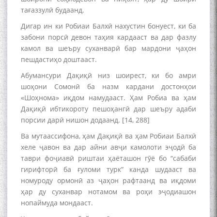
тағаззулӣ будаанд.
Дигар ин ки Робиаи Балхӣ нахустин бонуест, ки ба
забони порсӣ девон таҳия кардааст ва дар фазлу
камол ва шеъру суханварӣ бар мардони ҷаҳон
пешдастиҳо доштааст.
Абумансури Дақиқӣ низ шоирест, ки бо амри
шоҳони Сомонӣ ба назм кардани достонҳои
«Шоҳнома» иқдом намудааст. Ҳам Робиа ва ҳам
Дақиқӣ ибтикороту пешоҳангӣ дар шеъру адаби
порсии дарӣ нишон додаанд. [14, 288]
Ва мутаассифона, ҳам Дақиқӣ ва ҳам Робиаи Балхӣ
хеле ҷавон ва дар айни авҷи камолоти эҷодӣ ба
таври фоҷиавӣ риштаи ҳаёташон гӯё бо “сабаби
гирифторӣ ба ғуломи турк” канда шудааст ва
номуроду ормонӣ аз ҷаҳон рафтаанд ва иқдоми
ҳар ду суханвар нотамом ва роҳи эҷодиашон
нопаймуда мондааст.