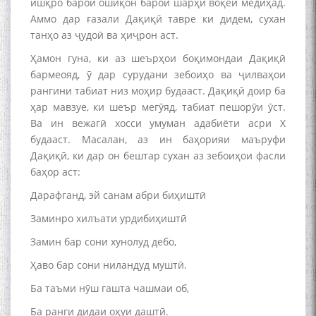
ишқро барои ошиқон барои шарҳи воқеӣ медиҳад.
Аммо дар ғазали Дақиқӣ тавре ки дидем, сухан
танҳо аз ҷудоӣ ва ҳиҷрон аст.
Ҳамон гуна, ки аз шеърҳои боқимондаи Дақиқӣ
бармеояд, ӯ дар сурудани зебоиҳо ва ҷилваҳои
рангини табиат низ моҳир будааст. Дақиқӣ доир ба
ҳар мавзуе, ки шеър мегӯяд, табиат пешорӯи ӯст.
Ва ин вежагӣ хосси умуман адабиёти асри Х
будааст. Масалан, аз ин баҳорияи маъруфи
Дақиқӣ, ки дар он бештар сухан аз зебоиҳои фасли
баҳор аст:
Дарафганд, эй санам абри биҳиштӣ
Заминро хилъати урдибиҳиштӣ
Замин бар сони хунолуд дебо,
Ҳаво бар сони ниландуд муштӣ.
Ба таъми нӯш гашта чашмаи об,
Ба ранги дидаи оҳуи даштӣ.