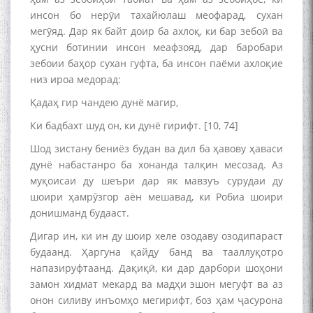
инсон бо нерӯи тахайюлаш меофарад, сухан
мегӯяд. Дар як байт доир ба ахлоқ, ки бар зебоӣ ва
ҳусни ботинии инсон меафзояд, дар баробари
зебоии баҳор сухан гуфта, ба инсон паёми ахлоқие
низ ироа медорад:
Қадаҳ гир чандею дунё магир,
Ки бадбахт шуд он, ки дунё гирифт. [10, 74]
Шод зистану бениёз будан ва дил ба ҳавову ҳаваси
дунё набастанро ба хонанда талқин месозад. Аз
муқоисаи ду шеъри дар як мавзуъ сурудаи ду
шоири ҳамрӯзгор аён мешавад, ки Робиа шоири
донишманд будааст.
Дигар ин, ки ин ду шоир хеле озодаву озодипараст
будаанд. Ҳаргуна қайду банд ва тааллуқотро
напазируфтаанд. Дақиқӣ, ки дар дарбори шоҳони
замон хидмат мекард ва мадҳи эшон мегуфт ва аз
онон силиву инъомҳо мегирифт, боз ҳам ҷасурона