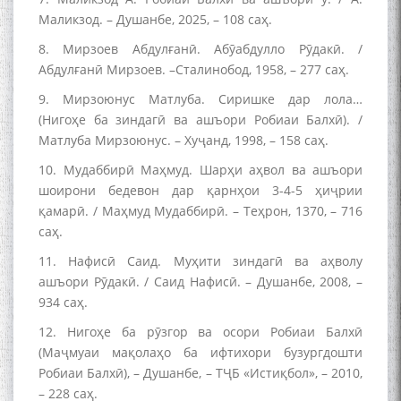
Маликзод. – Душанбе, 2025, – 108 саҳ.
8. Мирзоев Абдулғанӣ. Абӯабдулло Рӯдакӣ. /
Абдулғанӣ Мирзоев. –Сталинобод, 1958, – 277 саҳ.
9. Мирзоюнус Матлуба. Сиришке дар лола…
به عبارت دیگر: گفتگو با مومن
(Нигоҳе ба зиндагӣ ва ашъори Робиаи Балхӣ). /
قناعت Mumin Qanoat
Матлуба Мирзоюнус. – Хуҷанд, 1998, – 158 саҳ.
10. Мудаббирӣ Маҳмуд. Шарҳи аҳвол ва ашъори
шоирони бедевон дар қарнҳои 3-4-5 ҳиҷрии
қамарӣ. / Маҳмуд Мудаббирӣ. – Теҳрон, 1370, – 716
саҳ.
11. Нафисӣ Саид. Муҳити зиндагӣ ва аҳволу
ашъори Рӯдакӣ. / Саид Нафисӣ. – Душанбе, 2008, –
Сухбати навқаламон бо
934 саҳ.
Муъмин Қаноат\Meeting of
young talents with Mumyin
12. Нигоҳе ба рӯзгор ва осори Робиаи Балхӣ
Kanoat
(Маҷмуаи мақолаҳо ба ифтихори бузургдошти
Робиаи Балхӣ), – Душанбе, – ТҶБ «Истиқбол», – 2010,
– 228 саҳ.