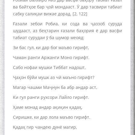
ва байтҳое бар ҷой мондааст. Ӯ дар тасвири табиат
сабку салиқаи вижае дорад. [2, 122]
Ғазали зебои Робиа, ки сода ва ҷаззоб суруда
шудааст, аз беҳтарин ғазали баҳория ё дар васфи
табиат сурудаи ӯ ба шумор меояд:
Зи бас гул, ки дар боғ маъво гирифт,
Чаман ранги Аржанги Моно гирифт.
Сабо нофаи мушки Тиббат надошт,
Ҷаҳон бӯйи мушк аз чӣ маъно гирифт?
Магар чашми Маҷнун ба абр андар аст,
Ки гул ранги рухсори Лайло гирифт.
Ҳаме монад андар ақиқин қадаҳ,
Сиришке, ки дар лола маъво гирифт.
Қадаҳ гир чандею дунё магир,