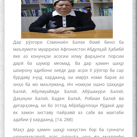
Дар рӯзгори Сомониён Балхи бомӣ бино ба
маълумоти муаррихи Афғонистон Абдулҳай Ҳабибӣ
яке аз конунҳои асосии илму фарҳанги порсии
дарӣ ба шумор меомад. Ва дар ҳамин шаҳр
шоирону адибони зиёде дар асри Х рӯзгор ба сар
бурдаву эҷод кардаанд, ки имрӯз номи бархе аз
онҳо ба мо маълуманд. Ин номҳои ошно Шаҳиди
Балхӣ, Абулмуайяди Балхӣ, Абӯшакури Балхӣ,
Дақиқии Балхӣ, Бадеи Балхӣ, Робиаи Балхӣ ва
дигарҳоянд, ки бо Устод Абӯабдуллоҳи Рӯдакӣ дар
як замон зиставу пайравӣ аз сабк ва мактаби
адабии ӯ кардаанд. [14, 288]
Маҳз дар ҳамин шаҳр нахустин бор ба суннати
шоҳномасароӣ асос гузошта шуд ва муаллифи