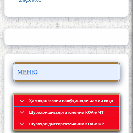
МАҚОЛАҲО
ШАРҲИ МУЛОҚОТ БО АҲЛИ
ИЛМ ВА МАОРИФИ КИШВАР
АЗ ҶОНИБИ ОЛИМОНИ
АКАДЕМИЯИ МИЛЛИИ
ИЛМҲОИ ТОҶИКИСТОН
БО 4 000 000 СОМОНӢ
ПАЙКАРА ВА ОСОРХОНАИ
МЕНЮ
МӮЪМИН ҚАНОАТ СОХТА
ШУД!
Ҳамоҳангсозии пажӯҳишҳои илмии соҳа
Шyроҳои диссертатсионии КОА-и ҶТ
Кадамчо Худои Шарифзода
Шyроҳои диссертатсионии КОА-и ФР