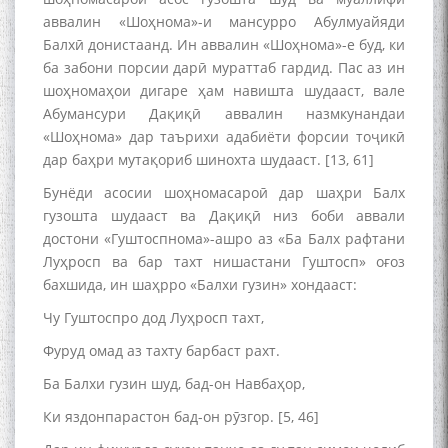
аввалин «Шоҳнома»-и мансурро Абулмуайяди
Балхӣ донистаанд. Ин аввалин «Шоҳнома»-е буд, ки
ба забони порсии дарӣ мураттаб гардид. Пас аз ин
шоҳномаҳои дигаре ҳам навишта шудааст, вале
Абумансури Дақиқӣ аввалин назмкунандаи
«Шоҳнома» дар таърихи адабиёти форсии тоҷикӣ
дар баҳри мутақориб шинохта шудааст. [13, 61]
Бунёди асосии шоҳномасароӣ дар шаҳри Балх
гузошта шудааст ва Дақиқӣ низ боби аввали
достони «Гуштоспнома»-ашро аз «Ба Балх рафтани
Луҳросп ва бар тахт нишастани Гуштосп» оғоз
бахшида, ин шаҳрро «Балхи гузин» хондааст:
Чу Гуштоспро дод Луҳросп тахт,
Фуруд омад аз тахту барбаст рахт.
Ба Балхи гузин шуд, бад-он Навбаҳор,
Ки яздонпарастон бад-он рӯзгор. [5, 46]