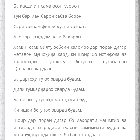
Ба қасди ин ҳама осонгузорон
Туӣ бар ман барои сабза борон.
Сари сабзам фидои ҳусни сабзат,
Ало сар то қадам асли баҳорон.
Ҳамин самимияту зебоии каломро дар пораи дигар
метавон мушоҳида кард, ки шоир бо истифода аз
калимаҳои «гуноҳ»-у «бегуноҳ» суханашро
гӯшнавоз кардааст:
Ба даргоҳи ту оҳ оварда будам,
Дили гумкардароҳ оварда будам.
Ба пеши ту гуноҳи ман ҳамин буд,
Ки ишқи бегуноҳ оварда будам.
Шоир дар пораи дигар бо маҳорати чашмгир ва
истифода аз радифи тӯлонӣ самимияти худро ба
маъшуқ шуниданию зебо баён кардааст: