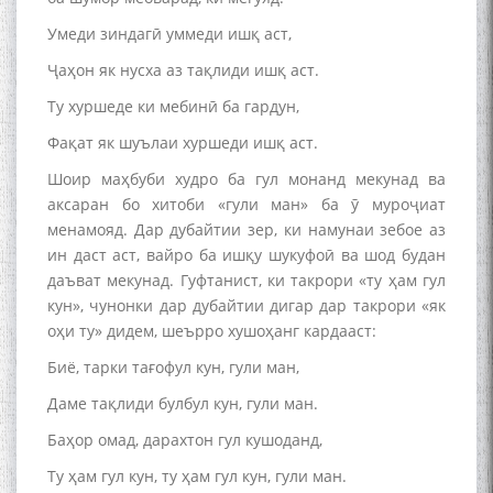
Умеди зиндагӣ уммеди ишқ аст,
Ҷаҳон як нусха аз тақлиди ишқ аст.
Ту хуршеде ки мебинӣ ба гардун,
Фақат як шуълаи хуршеди ишқ аст.
Шоир маҳбуби худро ба гул монанд мекунад ва
аксаран бо хитоби «гули ман» ба ӯ муроҷиат
менамояд. Дар дубайтии зер, ки намунаи зебое аз
ин даст аст, вайро ба ишқу шукуфоӣ ва шод будан
даъват мекунад. Гуфтанист, ки такрори «ту ҳам гул
кун», чунонки дар дубайтии дигар дар такрори «як
оҳи ту» дидем, шеърро хушоҳанг кардааст:
Биё, тарки тағофул кун, гули ман,
Даме тақлиди булбул кун, гули ман.
Баҳор омад, дарахтон гул кушоданд,
Ту ҳам гул кун, ту ҳам гул кун, гули ман.