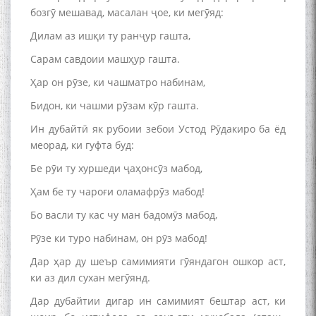
бозгӯ мешавад, масалан ҷое, ки мегӯяд:
Дилам аз ишқи ту ранҷур гашта,
Сарам савдоии машҳур гашта.
Ҳар он рӯзе, ки чашматро набинам,
Бидон, ки чашми рӯзам кӯр гашта.
Ин дубайтӣ як рубоии зебои Устод Рӯдакиро ба ёд
меорад, ки гуфта буд:
Бе рӯи ту хуршеди ҷаҳонсӯз мабод,
Ҳам бе ту чароғи оламафрӯз мабод!
Бо васли ту кас чу ман бадомӯз мабод,
Рӯзе ки туро набинам, он рӯз мабод!
Дар ҳар ду шеър самимияти гӯяндагон ошкор аст,
ки аз дил сухан мегӯянд.
Дар дубайтии дигар ин самимият бештар аст, ки