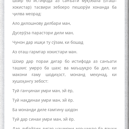
шоир бо истифода аз санъати муқобала (оташ–
хокистар) тасвири зебоеро пешорӯи хонанда ба
ҷилва меорад:
Ало дилошнову дилбари ман,
Дусерӯза парастори дили ман,
Чунон дар ишқи ту сӯзам, ки бошад
Аз оташ гармтар хокистари ман.
Шоир дар пораи дигар бо истифода аз санъати
ташхис умрро ба шахс ва маъшуқро ба дил, ки
макони ғаму шодиҳост, монанд мекунад, ки
хушоҳангу зебост:
Туӣ ганҷинаи умри ман, эй ёр,
Туӣ нақдинаи умри ман, эй ёр.
Ба монанди диле ғамгину шодон
Туӣ дар синаи умри ман, эй ёр.
Дар дубайтии дигар чашмони маъшуқро ба ваҷҳи