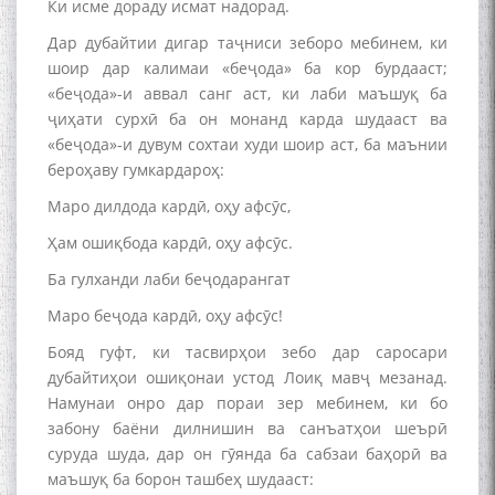
Ки исме дораду исмат надорад.
Дар дубайтии дигар таҷниси зеборо мебинем, ки
шоир дар калимаи «беҷода» ба кор бурдааст;
«беҷода»-и аввал санг аст, ки лаби маъшуқ ба
ҷиҳати сурхӣ ба он монанд карда шудааст ва
«беҷода»-и дувум сохтаи худи шоир аст, ба маънии
бероҳаву гумкардароҳ:
Маро дилдода кардӣ, оҳу афсӯс,
Ҳам ошиқбода кардӣ, оҳу афсӯс.
Ба гулханди лаби беҷодарангат
Маро беҷода кардӣ, оҳу афсӯс!
Бояд гуфт, ки тасвирҳои зебо дар саросари
дубайтиҳои ошиқонаи устод Лоиқ мавҷ мезанад.
Намунаи онро дар пораи зер мебинем, ки бо
забону баёни дилнишин ва санъатҳои шеърӣ
суруда шуда, дар он гӯянда ба сабзаи баҳорӣ ва
маъшуқ ба борон ташбеҳ шудааст: