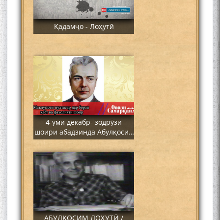
Қадамҷо - Лоҳутӣ
4-уми декабр- зодрӯзи
шоири абадзинда Абулқосим
Лоҳутӣ
АБУЛҚОСИМ ЛОҲУТӢ /