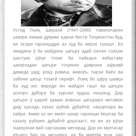
Устод Лоиқ Шералӣ (1941-2000) тавонотарин
шоири нимаи дувуми қарни бисти Тоҷикистон буд,
ки осори гаронқадре аз худ ба мерос гузошт. Бо
омадани ӯ ба майдони шеъру адаб (оғози солҳои
шастум) рӯҳи тозае ба пайкари яхбаставу
шиорзадаи шеъри тоҷикии даврони шӯравӣ
дамида шуд; роҳу равиш, мавзӯъ, тарзи баён ва
забони шеър тозагӣ гирифт. Лоиқ бо шӯру шавқи
ба худ хос вориди ин майдон гашт ва шеъри
асилро дубора ба курсии худаш нишонд. Дар
шеъри ӯ қариб ҳамаи анвоъи шеъриро метавон
дид: қасида, ғазал, рубоӣ, дубайтӣ, чаҳорпора ва
ғайра. Аммо аз ин миён шоир гароиши бештар ба
ғазалу рубоию дубайтӣ доштааст, ки ин аз рӯҳи
ошиқонаи вай сарчашма мегирад. Дар ин мухтасар
кӯшиш бар он мешавад, ки ба мавзӯи ишқ дар