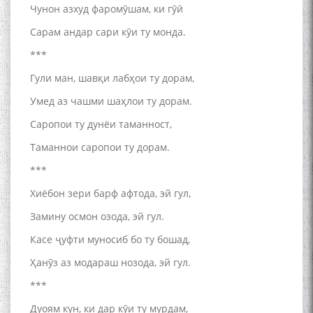
БА МУНОСИБАТИ
Чунон азхуд фаромӯшам, ки гӯӣ
БУЗУРГДОШТИ РӮЗИ РӮДАКӢ
Сарам андар сари кӯи ту монда.
***
Гули ман, шавқи лабҳои ту дорам,
Умед аз чашми шаҳлои ту дорам.
Саропои ту дунёи таманност,
Дар Академияи миллии
Таманнои саропои ту дорам.
илмҳои Тоҷикистон бахшида
***
ба 100-солагии мунаққиду
адабиётшинос Соҳиб
Хиёбон зери барф афтода, эй гул,
Табаров ҳамоиши илмӣ-
назариявӣ баргузор гардид.
Замину осмон озода, эй гул.
Касе ҷуфти муносиб бо ту бошад,
Ҳанӯз аз модараш нозода, эй гул.
МАВЛОНО ҶАЛОЛИДДИНИ
***
БАЛХӢ БУЗУРГТАРИН
МУТАФАККИР ВА ОРИФИ
Дуоям кун, ки дар кӯи ту мурдам,