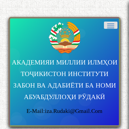
АКАДЕМИЯИ МИЛЛИИ ИЛМҲОИ
ТОҶИКИСТОН ИНСТИТУТИ
ЗАБОН ВА АДАБИЁТИ БА НОМИ
АБУАБДУЛЛОҲИ РӮДАКӢ
E-Mail:iza.rudaki@gmail.com