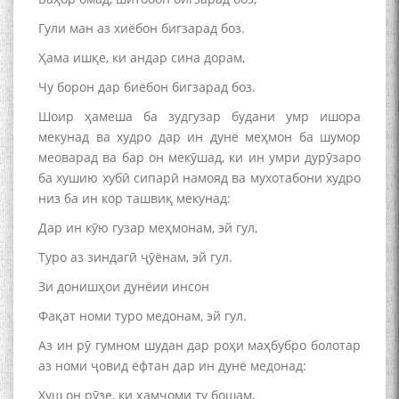
Гули ман аз хиёбон бигзарад боз.
Ҳама ишқе, ки андар сина дорам,
Чу борон дар биёбон бигзарад боз.
Шоир ҳамеша ба зудгузар будани умр ишора
мекунад ва худро дар ин дунё меҳмон ба шумор
меоварад ва бар он мекӯшад, ки ин умри дурӯзаро
ба хушию хубӣ сипарӣ намояд ва мухотабони худро
низ ба ин кор ташвиқ мекунад:
Дар ин кӯю гузар меҳмонам, эй гул,
Туро аз зиндагӣ ҷӯёнам, эй гул.
Зи донишҳои дунёии инсон
Фақат номи туро медонам, эй гул.
Аз ин рӯ гумном шудан дар роҳи маҳбубро болотар
аз номи ҷовид ёфтан дар ин дунё медонад:
Хуш он рӯзе, ки ҳамҷоми ту бошам,