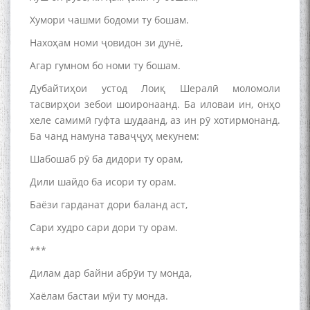
Хумори чашми бодоми ту бошам.
Нахоҳам номи ҷовидон зи дунё,
Агар гумном бо номи ту бошам.
Дубайтиҳои устод Лоиқ Шералӣ моломоли
тасвирҳои зебои шоиронаанд. Ба иловаи ин, онҳо
хеле самимӣ гуфта шудаанд, аз ин рӯ хотирмонанд.
Ба чанд намуна таваҷҷуҳ мекунем:
Шабошаб рӯ ба дидори ту орам,
Дили шайдо ба исори ту орам.
Баёзи гарданат дори баланд аст,
Сари худро сари дори ту орам.
***
Дилам дар байни абрӯи ту монда,
Хаёлам бастаи мӯи ту монда.