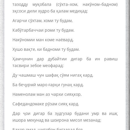
тазодду муқобала (сӯхта–хом, накӯном–бадном)
эҳсоси дили худро ба қалам медиҳад:
Агарчи сӯхтам, хоми ту будам,
Кабӯтарбаччаи роми ту будам.
Накӯномии ман коме наёвард,
Хушо вақте, ки бадноми ту будам.
Ҳамчунин дар дубайтии дигар ба ин равиш
тасвири зебое меофарад:
Ду чашмаш чун шафақ сӯям нигаҳ кард,
Ба беҷурмӣ маро ғарқи гунаҳ кард.
Наменолам ман аз чархи сияҳкор,
Сафедандомаке рӯзам сияҳ кард.
Дар ҷои дигар ба зудгузар будани умр ва ишқ
ишора мекунад ва шоирона мисол мезанад:
Баҳор омад, шитобон бигзарад боз,