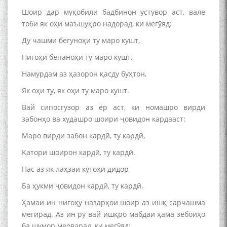
Шоир дар муқобили бадбинон устувор аст, вале
тоби як оҳи маъшуқро надорад, ки мегӯяд:
Ду чашми бегуноҳи ту маро кушт,
Нигоҳи бепаноҳи ту маро кушт.
Намурдам аз ҳазорон қасду буҳтон,
Як оҳи ту, як оҳи ту маро кушт.
Вай сипосгузор аз ёр аст, ки номашро вирди
забонҳо ва худашро шоири ҷовидон кардааст:
Маро вирди забон кардӣ, ту кардӣ,
Қатори шоирон кардӣ, ту кардӣ.
Пас аз як лаҳзаи кӯтоҳи дидор
Ба ҳукми ҷовидон кардӣ, ту кардӣ.
Ҳамаи ин нигоҳу назарҳои шоир аз ишқ сарчашма
мегирад. Аз ин рӯ вай ишқро мабдаи ҳама зебоиҳо
ба шумор меоварад, ки мегӯяд: