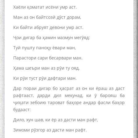
Хаёли қоматат исёни умр аст.
Ман аз он байтсозӣ дӯст дорам,
Ки байти абруят девони умр аст.
Ҷои дигар ба ҳамин мазмун мегӯяд:
Туӣ пушту паноҳу ёвари ман,
Парастори сари бесарвари ман.
Ҳама шеъри ман аз рӯи ту ояд,
Ки рӯи туст рӯи дафтари ман.
Дар пораи дигар бо ҳасрат аз он ки ёраш аз даст
рафтааст, дарди дил мекунад, ки ӯ барояш ба
ҷиҳати зебоию тароват баҳоре андар фасли баҳор
будааст:
Дило, хун шав, ки ёр аз дасти ман рафт,
Зимоми рӯзгор аз дасти ман рафт.