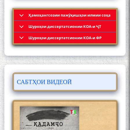
Ҳамоҳангсозии пажӯҳишҳои илмии соҳа
Шyроҳои диссертатсионии КОА-и ҶТ
Қадамҷо: Муҳаммадҷон
Шyроҳои диссертатсионии КОА-и ФР
Раҳимӣ
САБТҲОИ ВИДЕОӢ
ЛОҲУТӢ - ФИЛМИ
МУСТАНАД