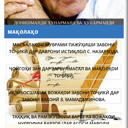
САРНАВИШТИ ЯК ХАЛҚ САДРИДДИН АЙНӢ
МАҚОЛАҲО
МАСЪАЛАҲОИ МУБРАМИ ПАЖӮҲИШИ ЗАБОНИ
110 солагии шоири халқии
Тоҷикистон Мирзо
ТОҶИКӢ ДАР ДАВРОНИ ИСТИҚЛОЛ С. НАЗАРЗОДА
Турсунзода / Mirzo
Tursunzoda
ҶОЙГОҲИ ЗАН ДАР ЗАРБУЛМАСАЛ ВА МАҚОЛҲОИ
ТОҶИКӢ
ИҚТИБОСШАВИИ ВОЖАҲОИ ЗАБОНИ ТОҶИКӢ ДАР
ЗАБОНИ ВАХОНӢ З. МАМАДАМИНОВА.
ЧЕХРАХОИ АСЛИИ МИРЗО
ТУРСУНЗОДА
ТАҲҚИҚ ВА РАМЗКУШОИИ БАРХЕ АЗ ВОЖАҲОИ
ҶУҒРОФИИ ВАРЗОБ (ДАР АСОСИ МАВОДИ
ЗАБОНҲОИ ШАРҚИИ ЭРОНӢ) МИРЗОЕВ