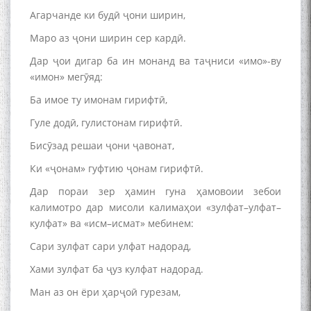
Агарчанде ки будӣ ҷони ширин,
Маро аз ҷони ширин сер кардӣ.
Дар ҷои дигар ба ин монанд ва таҷниси «имо»-ву
«имон» мегӯяд:
Ба имое ту имонам гирифтӣ,
Гуле додӣ, гулистонам гирифтӣ.
Бисӯзад решаи ҷони ҷавонат,
Ки «ҷонам» гуфтию ҷонам гирифтӣ.
Дар пораи зер ҳамин гуна ҳамовоии зебои
калимотро дар мисоли калимаҳои «зулфат–улфат–
кулфат» ва «исм–исмат» мебинем:
Сари зулфат сари улфат надорад,
Хами зулфат ба ҷуз кулфат надорад.
Ман аз он ёри ҳарҷоӣ гурезам,