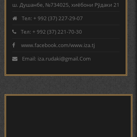
ш. Душанбе, №734025, хиёбони Рӯдаки 21
ТАҶАССУМИ ҲАСБИ ҲОЛ ДАР ҒАЗАЛИЁТИ КИРОМИ
Тел: + 992 (37) 227-29-07
БУХОРОӢ УСМОНОВА Г.Ф.
Тел: + 992 (37) 221-70-30
БЕРУНӢ ВА НАВРӮЗИ АҶАМ
www.facebook.com/www.iza.tj
МИРЗО
ТУРСУНЗОДА.ДОСТОНИ
Email: iza.rudaki@gmail.Com
"ЧОНИ ШИРИН".ДАР
КИРОАТИ РОВИИ МУМТОЗ
БЕРУНӢ ВА ЁДКАРДИ ҶАШНИ САДА
ФИРУЗИ УМАР 2020
САНЪАТҲОИ БАДЕИИ МАЪНОӢ ДАР АШЪОРИ
КАМОЛИ ХУҶАНДӢ ЗУЛФИЯ ИСМАТОВА.
Мирзо Турсунзода | Ошёни
дил
МИРЗО ТУРСУНЗОДА – ШОИРИ ВАТАНХОҲ ВА
ИНСОНДӮСТ