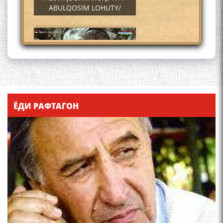
ABULQOSIM LOHUTY/
Что знают в Ташкенте о
Мирзо Турсунзаде, чьим
ЁДИ РАФТАГОН
именем назвали станцию
метро?
Осорхонаи Мирзо
Турсунзода Каратог