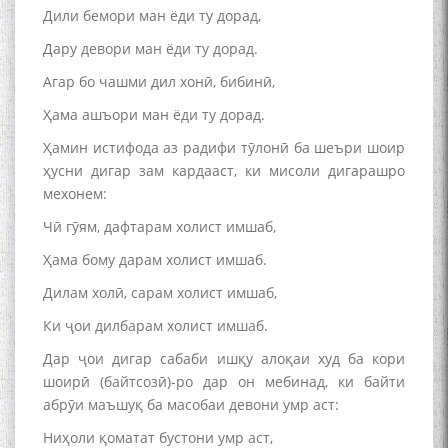
Дили бемори ман ёди ту дорад,
Дару девори ман ёди ту дорад.
Агар бо чашми дил хонӣ, бибинӣ,
Ҳама ашъори ман ёди ту дорад.
Ҳамин истифода аз радифи тӯлонӣ ба шеъри шоир
ҳусни дигар зам кардааст, ки мисоли дигарашро
мехонем:
Чӣ гӯям, дафтарам холист имшаб,
Ҳама бому дарам холист имшаб.
Дилам холӣ, сарам холист имшаб,
Ки ҷои дилбарам холист имшаб.
Дар ҷои дигар сабаби ишқу алоқаи худ ба кори
шоирӣ (байтсозӣ)-ро дар он мебинад, ки байти
абрӯи маъшуқ ба масобаи девони умр аст:
Ниҳоли қоматат бустони умр аст,