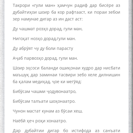
Такрори «гули ман» ҳамчун радиф дар бисёре аз
дубайтиҳои шоир ба кор рафтааст, ки пораи зебои
зер намунае дигар аз ин даст аст:
Ду чашмат розҳо дорад, гули ман,
Нигоҳат нозҳо дорад,гули ман.
Ду абрӯят чу ду боли парасту
Аҷаб парвозҳо дорад, гули ман.
Шоир эҳсоси баланди ошиқонаи худро дар нисбати
маъшуқ дар заминаи тасвири зебо хеле дилнишин
ба қалам медиҳад, ҷое ки мегӯяд:
Бибӯсам чашми ҷодувонаатро,
Бибӯсам талъати шоҳонаатро.
Чунон мастат кунам аз бӯсаи хеш,
Наёбӣ ҳеч роҳи хонаатро.
Дар дубайтии дигар бо истифода аз санъати