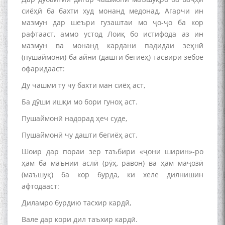
сиёҳӣ ба бахти худ монанд медонад. Агарчи ин
мазмун дар шеъри гузаштаи мо ҷо-ҷо ба кор
рафтааст, аммо устод Лоиқ бо истифода аз ин
мазмун ва монанд кардани падидаи зеҳнӣ
(пушаймонӣ) ба айнӣ (дашти бегиёҳ) тасвири зебое
офаридааст:
Ду чашми ту чу бахти ман сиёҳ аст,
Ба дӯши ишқи мо бори гуноҳ аст.
Пушаймонӣ надорад ҳеч суде,
Пушаймонӣ чу дашти бегиёҳ аст.
Шоир дар пораи зер таъбири «ҷони ширин»-ро
ҳам ба маънии аслӣ (рӯҳ, равон) ва ҳам маҷозӣ
(маъшуқ) ба кор бурда, ки хеле дилнишин
афтодааст:
Диламро бурдию тасхир кардӣ,
Вале дар кори дил таъхир кардӣ.