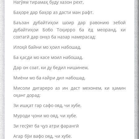
Нагӯям тирамаҳ буду хазон рехт,
Баҳоре дар баҳор аз дасти ман рафт.
Баъзан дубайтиҳои шоир дар равонию зебоӣ
дубайтиҳои Бобо Тоҳирро ба ёд меоранд, ки
сохтагӣ дар онҳо ба назар намерасад:
Илоҳӣ байни мо ҳоил набошад,
Ба қасди мо касе моил набошад.
Дар он соат, ки ду бедил нишинем,
Миёни мо ба ғайри дил набошад.
Мисоли дигареро аз ин даст мехонем, ки ҳамин
оҳанг дорад:
Зи ишқат гар сафо ояд, чи хубе,
Муроди ҷони мо ояд, чи хубе.
Зи гесӯят ба ҷуз атри фарангӣ
Агар бӯи вафо ояд, чи хубе.