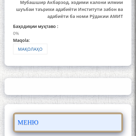
Мубашшир Акбарзод, ходими калони илмии
шуъбаи таърихи адабиёти Институти забон ва
адабиёти ба номи Рӯдакии АМИТ
Баҳодиҳии муҳтаво :
0%
Maqola:
МАҚОЛАҲО
Сайре дар Осорхона
Муҳаммадҷон Раҳимӣ
Осорхонаи адабии
Муҳаммадҷон Раҳимӣ
МЕНЮ