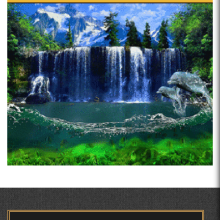
Сайри осорхона - Мирзо
Турсунзода
Pages
ВОЖАҲОИ НУРОНИИ ШЕЪР АНЗУРАТИ МАЛИКЗОД.
ТАСАВВУРИ МАРДУМ ДАР ХУСУСИ ИШҚИ РӮДАКӢ
ФАРИДУН ИСМОИЛОВ.
Мирзо Турсунзода - филми
мустанад
СЕҲРИ СУХАН ВА ҚУДРАТИ БАЁНИ УСТОД АЙНӢ
АБУАБДУЛЛОҲИ РӮДАКӢ ДАР ТАҲҚИҚИ ТОҶИДДИН
МАРДОНӢ УМРИДДИН ЮСУФӢ ИНСТИТУТИ ЗАБОН
ВА АДАБИЁТИ БА НОМИ РӮДАКИИ АМИТ
Мирзо Турсунзода - Шоиро,
КИРОМИ БУХОРӢ ШОИРИ ИНСОНДӮСТ УСМОНОВА
аз сӯхтан дорӣ хабар
ГУЛБАҲОР.