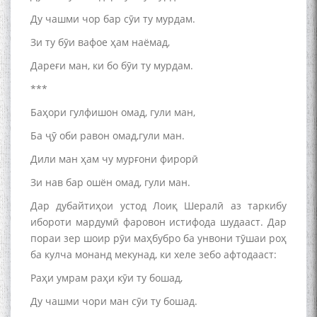
ЗАБОНУ АДАБИ ТОҶИК
Ду чашми чор бар сӯи ту мурдам.
Зи ту бӯи вафое ҳам наёмад,
Дареғи ман, ки бо бӯи ту мурдам.
***
به عبارت دیگر: گفتگو با مومن
Баҳори гулфишон омад, гули ман,
قناعت Mumin Qanoat
Ба ҷӯ оби равон омад,гули ман.
Дили ман ҳам чу мурғони фирорӣ
Зи нав бар ошён омад, гули ман.
Дар дубайтиҳои устод Лоиқ Шералӣ аз таркибу
ибороти мардумӣ фаровон истифода шудааст. Дар
пораи зер шоир рӯи маҳбубро ба унвони тӯшаи роҳ
Сухбати навқаламон бо
ба кулча монанд мекунад, ки хеле зебо афтодааст:
Муъмин Қаноат\Meeting of
young talents with Mumyin
Раҳи умрам раҳи кӯи ту бошад,
Kanoat
Ду чашми чори ман сӯи ту бошад.