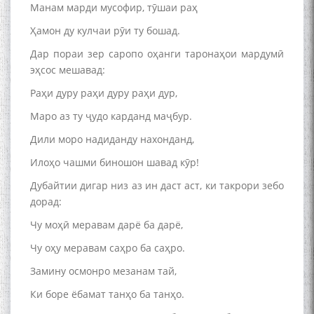
Манам марди мусофир, тӯшаи раҳ
Ҳамон ду кулчаи рӯи ту бошад.
Дар пораи зер саропо оҳанги таронаҳои мардумӣ
The Persian Gulf Beautiful
эҳсос мешавад:
poetry from Устод Мумин
Қаноат (Ustod Mumin Qanoat)
Раҳи дуру раҳи дуру раҳи дур,
and Master Mehryar
Маро аз ту ҷудо карданд маҷбур.
Mehrafarin about the conflict
of the name of the Persian
Дили моро надиданду нахонданд,
Gulf
Илоҳо чашми биношон шавад кӯр!
Дубайтии дигар низ аз ин даст аст, ки такрори зебо
Сайри Дарвоз бо Мӯъмин
дорад:
Қаноат: Чанор ҳам "гап"
Чу моҳӣ меравам дарё ба дарё,
мезанад
Чу оҳу меравам саҳро ба саҳро.
Замину осмонро мезанам тай,
Ки боре ёбамат танҳо ба танҳо.