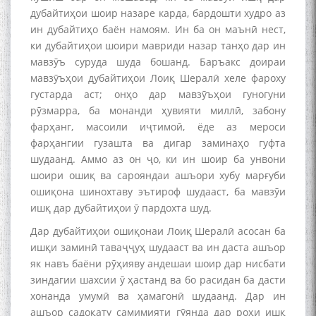
дубайтиҳои шоир назаре карда, бардошти худро аз
ин дубайтиҳо баён намоям. Ин ба он маънӣ нест,
ки дубайтиҳои шоири мавриди назар танҳо дар ин
мавзӯъ суруда шуда бошанд. Баръакс доираи
мавзӯъҳои дубайтиҳои Лоиқ Шералӣ хеле фароху
густарда аст; онҳо дар мавзӯъҳои гуногуни
рӯзмарра, ба монанди ҳувияти миллӣ, забону
фарҳанг, масоили иҷтимоӣ, ёде аз мероси
фарҳангии гузашта ва дигар заминаҳо гуфта
шудаанд. Аммо аз он ҷо, ки ин шоир ба унвони
шоири ошиқ ва сарояндаи ашъори хубу марғуби
ошиқона шинохтаву эътироф шудааст, ба мавзӯи
ишқ дар дубайтиҳои ӯ пардохта шуд.
Дар дубайтиҳои ошиқонаи Лоиқ Шералӣ асосан ба
ишқи заминӣ таваҷҷуҳ шудааст ва ин даста ашъор
як навъ баёни рӯҳияву андешаи шоир дар нисбати
зиндагии шахсии ӯ ҳастанд ва бо расидан ба дасти
хонанда умумӣ ва ҳамагонӣ шудаанд. Дар ин
ашъор садоқату самимияти гӯянда дар роҳи ишқ