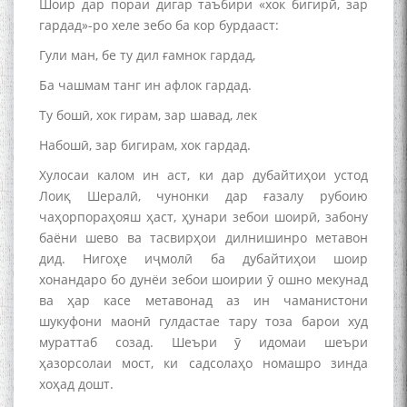
Шоир дар пораи дигар таъбири «хок бигирӣ, зар
гардад»-ро хеле зебо ба кор бурдааст:
ШАРҲИ МУЛОҚОТ БО АҲЛИ
ИЛМ ВА МАОРИФИ КИШВАР
Гули ман, бе ту дил ғамнок гардад,
АЗ ҶОНИБИ ОЛИМОНИ
АКАДЕМИЯИ МИЛЛИИ
Ба чашмам танг ин афлок гардад.
ИЛМҲОИ ТОҶИКИСТОН
Ту бошӣ, хок гирам, зар шавад, лек
Набошӣ, зар бигирам, хок гардад.
Хулосаи калом ин аст, ки дар дубайтиҳои устод
Лоиқ Шералӣ, чунонки дар ғазалу рубоию
БО 4 000 000 СОМОНӢ
чаҳорпораҳояш ҳаст, ҳунари зебои шоирӣ, забону
ПАЙКАРА ВА ОСОРХОНАИ
баёни шево ва тасвирҳои дилнишинро метавон
МӮЪМИН ҚАНОАТ СОХТА
дид. Нигоҳе иҷмолӣ ба дубайтиҳои шоир
ШУД!
хонандаро бо дунёи зебои шоирии ӯ ошно мекунад
ва ҳар касе метавонад аз ин чаманистони
шукуфони маонӣ гулдастае тару тоза барои худ
мураттаб созад. Шеъри ӯ идомаи шеъри
ҳазорсолаи мост, ки садсолаҳо номашро зинда
Кадамчо Худои Шарифзода
хоҳад дошт.