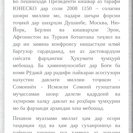
Бо пешниҳоди Президенти кишвар аз тарафи
ЮНЕСКО дар соли 2008 1150 – солагии
шоири миллии мо, падари шеъри форсии
тоҷикӣ дар шаҳрҳои Душанбе, Москва, Ню-
Йорк, Берлин ва кишварҳои Эрон,
Афғонистон ва Туркия ботантана таҷлил ва
дар ин замина конфронсу нишастҳои илмӣ
баргузор гардидаанд, ки аз дастовардҳои
сиёсати фарҳангии Ҳукумати ҷумҳурӣ
мебошад. Ба ҳаминмуносибат дар Боғи ба
номи Рӯдакӣ дар радифи пайкараи асосгузори
нахустин давлати миллии тоҷикон -
Сомониён - Исмоили Сомонӣ гузоштани
муҷассамаи шоир далели қадрдонӣ ва
эҳтироми халқу давлат ва роҳбари ҷумҳурии
мо ба фарзанди арзандаи хеш мебошад.
Пешвои муаззами миллат ҳам дар осори
таҳқиқии худ ва ҳам дар суханрониҳо ва
паёмҳои ҷашнии худ ҳамеша аз ашъори