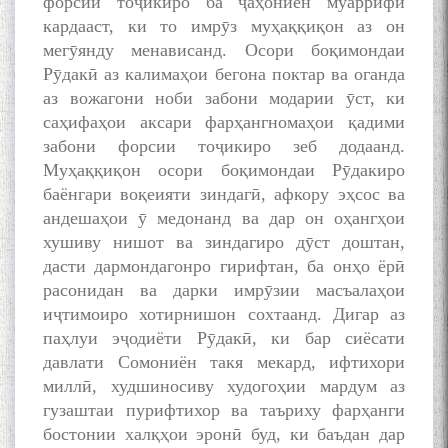
форсии тоҷикиро ба ҷаҳониён муаррифӣ
назариявӣ баргузор гардид.
кардааст, ки то имрӯз муҳаққиқон аз он
мегӯянду менависанд. Осори боқимондаи
Рӯдакӣ аз калимаҳои бегона поктар ва оганда
аз вожагони ноби забони модарии ӯст, ки
МАВЛОНО ҶАЛОЛИДДИНИ
саҳифаҳои аксари фарҳангномаҳои қадими
БАЛХӢ БУЗУРГТАРИН
забони форсии тоҷикиро зеб додаанд.
МУТАФАККИР ВА ОРИФИ
Муҳаққиқон осори боқимондаи Рӯдакиро
ЗАБОНУ АДАБИ ТОҶИК
баёнгари воқеияти зиндагӣ, афкору эҳсос ва
андешаҳои ӯ медонанд ва дар он оҳангҳои
хушиву нишот ва зиндагиро дӯст доштан,
дасти дармондагонро гирифтан, ба онҳо ёрӣ
расонидан ва дарки имрӯзии масъалаҳои
به عبارت دیگر: گفتگو با مومن
иҷтимоиро хотирнишон сохтаанд. Дигар аз
قناعت Mumin Qanoat
паҳлуи эҷодиёти Рӯдакӣ, ки бар сиёсати
давлати Сомониён такя мекард, ифтихори
миллӣ, худшиносиву худогоҳии мардум аз
гузаштаи пурифтихор ва таъриху фарҳанги
бостонии халқҳои эронӣ буд, ки баъдан дар