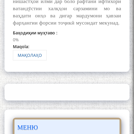
нишастҳои илмӣ дар боло рафтани ифтихори
Қаноат: Чанор ҳам "гап"
ватандӯстии халқҳои сарзамини мо ва
мезанад
ваҳдати онҳо ва дигар мардумони ҳавзаи
фарҳангии форсии тоҷикӣ мусоидат мекунад.
Баҳодиҳии муҳтаво :
0%
Maqola:
МАҚОЛАҲО
ШАРҲИ МУЛОҚОТ БО АҲЛИ
ИЛМ ВА МАОРИФИ КИШВАР
АЗ ҶОНИБИ ОЛИМОНИ
АКАДЕМИЯИ МИЛЛИИ
ИЛМҲОИ ТОҶИКИСТОН
БО 4 000 000 СОМОНӢ
ПАЙКАРА ВА ОСОРХОНАИ
МЕНЮ
МӮЪМИН ҚАНОАТ СОХТА
ШУД!