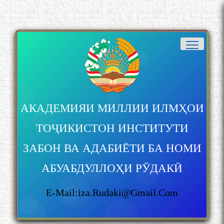
АКАДЕМИЯИ МИЛЛИИ ИЛМҲОИ
ТОҶИКИСТОН ИНСТИТУТИ
ЗАБОН ВА АДАБИЁТИ БА НОМИ
АБУАБДУЛЛОҲИ РӮДАКӢ
E-Mail:iza.rudaki@gmail.com