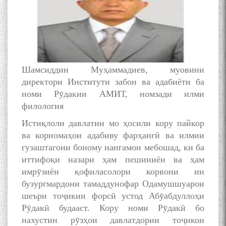
Шамсиддин Муҳаммадиев, муовини
директори Институти забон ва адабиёти ба
номи Рӯдакии АМИТ, номзади илми
филология
Истиқлоли давлатии мо ҳосили кору пайкор
ва корномаҳои адабиву фарҳангӣ ва илмии
гузаштагони боному нангамон мебошад, ки ба
иттифоқи назари ҳам пешиниён ва ҳам
имрӯзиён қофиласолори корвони ин
бузургмардони тамаддунофар Одамушшуарои
шеъри тоҷикии форсӣ устод Абӯабдуллоҳи
Рӯдакӣ будааст. Кору номи Рӯдакӣ бо
нахустин рӯзҳои давлатдории тоҷикон