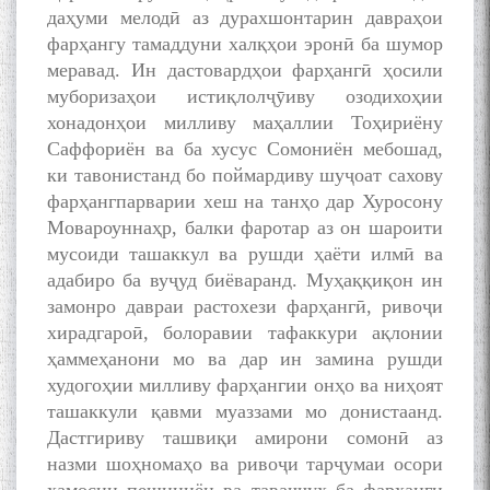
даҳуми мелодӣ аз дурахшонтарин давраҳои
фарҳангу тамаддуни халқҳои эронӣ ба шумор
меравад. Ин дастовардҳои фарҳангӣ ҳосили
муборизаҳои истиқлолҷӯиву озодихоҳии
хонадонҳои милливу маҳаллии Тоҳириёну
Саффориён ва ба хусус Сомониён мебошад,
ки тавонистанд бо поймардиву шуҷоат сахову
фарҳангпарварии хеш на танҳо дар Хуросону
Мовароуннаҳр, балки фаротар аз он шароити
мусоиди ташаккул ва рушди ҳаёти илмӣ ва
адабиро ба вуҷуд биёваранд. Муҳаққиқон ин
замонро давраи растохези фарҳангӣ, ривоҷи
хирадгароӣ, болоравии тафаккури ақлонии
ҳаммеҳанони мо ва дар ин замина рушди
худогоҳии милливу фарҳангии онҳо ва ниҳоят
ташаккули қавми муаззами мо донистаанд.
Дастгириву ташвиқи амирони сомонӣ аз
назми шоҳномаҳо ва ривоҷи тарҷумаи осори