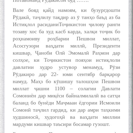
Нотавонанд Рӯдакисон буд …….
Вале бояд қайд намоям, ки бузургдошти
Рӯдакӣ, таҷлилу тақдир аз ӯ танҳо баъд аз ба
Истиқлол расиданиТоҷикистон ҷилову ранги
тозаву хос ба худ касб карда, халқи тоҷик бо
роҳнамоиву роҳбарии Пешвои миллат,
Асосгузори ваҳдати миллӣ, Президенти
кишвар, Ҷаноби Олӣ Эмомалӣ Раҳмон дар
солҳое, ки Тоҷикистон пояҳои истиқлоли
давлатии худро устувор менамуд, Рӯзи
Рӯдакиро дар 22- юми сентябр барқарор
намуд. Маҳз бо кӯшишу талошҳои Пешвои
миллат ҷашни 1100 – солагии Давлати
Сомониён дар миқёси байналмилалӣ ва сатҳи
баланд бо бунёди Маҷмааи ёдгории Исмоили
Сомонӣ таҷлил гардид, ки дар амри таҳкими
худшиносӣ, худогоҳӣ ва ваҳдати миллии
мардуми кишвар таъсири босамар гузошт.