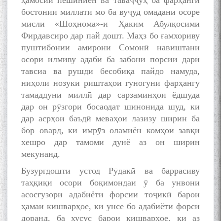
ҳамосии пешиниён ва таваҷҷуҳ ба фарҳанги
бостонии миллати мо ба вуҷуд омадани осоре
мисли «Шоҳнома»-и Ҳаким Абулқосими
Фирдавсиро дар пай дошт. Маҳз бо ғамхориву
пуштибонии амирони Сомонӣ навиштани
осори илмиву адабӣ ба забони порсии дарӣ
тавсиа ва рушди бесобиқа пайдо намуда,
ниҳоли нозуки риштаҳои гуногуни фарҳангу
тамаддуни миллӣ дар сарзаминҳои ёдшуда
дар он рӯзгори босаодат шинонида шуд, ки
дар асрҳои баъдӣ меваҳои лазизу ширин ба
бор овард, ки имрӯз оламиён комҳои завқи
хешро дар тамоми дунё аз он ширин
мекунанд.
Бузургдошти устод Рӯдакӣ ва баррасиву
таҳқиқи осори боқимондаи ӯ ба унвони
асосгузори адабиёти форсии тоҷикӣ барои
ҳамаи кишварҳое, ки унсе бо адабиёти форсӣ
доранд, ба хусус барои кишварҳое, ки аз