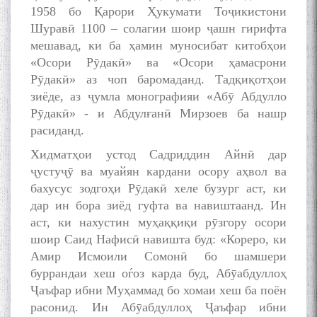
1958 бо Қарори Ҳукумати Тоҷикистони
Шуравӣ 1100 – солагии шоир ҷашн гирифта
мешавад, ки ба ҳамин муносибат китобҳои
«Осори Рӯдакӣ» ва «Осори ҳамасрони
Рӯдакӣ» аз чоп баромаданд. Тадқиқотҳои
зиёде, аз ҷумла монографияи «Абӯ Абдулло
Рӯдакӣ» - и Абдулғанӣ Мирзоев ба нашр
расиданд.
Хидматҳои устод Садриддин Айнӣ дар
ҷустуҷӯ ва муайян кардани осору аҳвол ва
бахусус зодгоҳи Рӯдакӣ хеле бузург аст, ки
дар ин бора зиёд гуфта ва навиштаанд. Ин
аст, ки нахустин муҳаққиқи рӯзгору осори
шоир Саид Нафисӣ навишта буд: «Кореро, ки
Амир Исмоили Сомонӣ бо шамшери
буррандаи хеш оѓоз карда буд, Абӯабдуллоҳ
Ҷаъфар ибни Муҳаммад бо хомаи хеш ба поён
расонид. Ин Абӯабдуллоҳ Ҷаъфар ибни