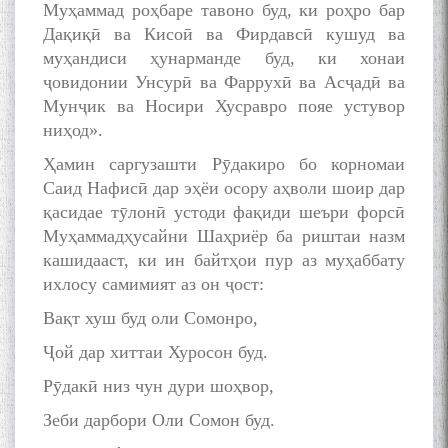
Муҳаммад роҳбаре тавоно буд, ки роҳро бар
Дақиқӣ ва Кисоӣ ва Фирдавсӣ кушуд ва
муҳандиси ҳунарманде буд, ки хонаи
ҷовидонии Унсурӣ ва Фаррухӣ ва Асҷадӣ ва
Мунҷик ва Носири Хусравро пояе устувор
ниҳод».
Ҳамин саргузашти Рӯдакиро бо корномаи
Саид Нафисӣ дар эҳёи осору аҳволи шоир дар
қасидае тӯлонӣ устоди фақиди шеъри форсӣ
Муҳаммадҳусайни Шаҳриёр ба риштаи назм
кашидааст, ки ин байтҳои пур аз муҳаббату
ихлосу самимият аз он ҷост:
Вақт хуш буд оли Сомонро,
Ҷой дар хиттаи Хуросон буд.
Рӯдакӣ низ чун дури шоҳвор,
Зеби дарбори Оли Сомон буд.