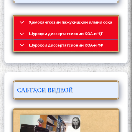
Ҳамоҳангсозии пажӯҳишҳои илмии соҳа
Шyроҳои диссертатсионии КОА-и ҶТ
Кадамчо Худои Шарифзода
Шyроҳои диссертатсионии КОА-и ФР
САБТҲОИ ВИДЕОӢ
Сайре дар Осорхона
Муҳаммадҷон Раҳимӣ