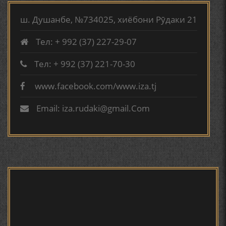
ТАРЧУМАИ ХОЛ/MIRZO
АБУАБДУЛЛОҲИ РӮДАКӢ ДАР ТАҲҚИҚИ ТОҶИДДИН
TURSUNZODA BIOGRAFIYA
МАРДОНӢ УМРИДДИН ЮСУФӢ ИНСТИТУТИ ЗАБОН
ш. Душанбе, №734025, хиёбони Рӯдаки 21
ВА АДАБИЁТИ БА НОМИ РӮДАКИИ АМИТ
Тел: + 992 (37) 227-29-07
КИРОМИ БУХОРӢ ШОИРИ ИНСОНДӮСТ УСМОНОВА
ГУЛБАҲОР.
Тел: + 992 (37) 221-70-30
www.facebook.com/www.iza.tj
Сайри осорхона - Мирзо
ТАҶАССУМИ ҲАСБИ ҲОЛ ДАР ҒАЗАЛИЁТИ КИРОМИ
Турсунзода
БУХОРОӢ УСМОНОВА Г.Ф.
Email: iza.rudaki@gmail.Com
БЕРУНӢ ВА НАВРӮЗИ АҶАМ
БЕРУНӢ ВА ЁДКАРДИ ҶАШНИ САДА
Мирзо Турсунзода - филми
мустанад
САНЪАТҲОИ БАДЕИИ МАЪНОӢ ДАР АШЪОРИ