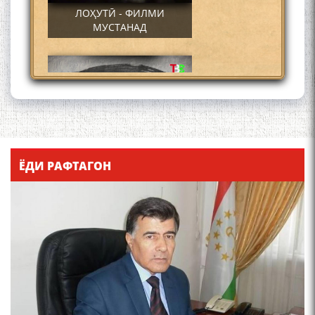
ЛОҲУТӢ - ФИЛМИ
МУСТАНАД
Қадамҷо - Лоҳутӣ
ЁДИ РАФТАГОН
4-уми декабр- зодрӯзи
шоири абадзинда Абулқосим