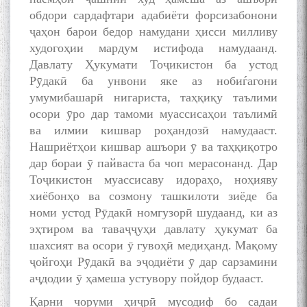
обдори сардафтари адабиёти форсизабонони
ҷаҳон барои бедор намудани ҳисси милливу
худогоҳии мардум истифода намудаанд.
Давлату Ҳукумати Тоҷикистон ба устод
Рӯдакӣ ба унвони яке аз нобиѓагони
умумибашарӣ нигариста, таҳқиқу таълими
осори ӯро дар тамоми муассисаҳои таълимӣ
ва илмии кишвар роҳандозӣ намудааст.
Нашриётҳои кишвар ашъори ӯ ва таҳқиқотро
дар бораи ӯ пайваста ба чоп мерасонанд. Дар
Тоҷикистон муассисаву идораҳо, ноҳияву
хиёбонҳо ва созмону ташкилоти зиёде ба
номи устод Рӯдакӣ номгузорӣ шудаанд, ки аз
эҳтиром ва таваҷҷуҳи давлату ҳукумат ба
шахсият ва осори ӯ гувоҳӣ медиҳанд. Мақому
ҷойгоҳи Рӯдакӣ ва эҷодиёти ӯ дар сарзамини
аҷдодии ӯ ҳамеша устувору пойдор будааст.
Қарни чоруми ҳиҷрӣ мусодиф бо садаи