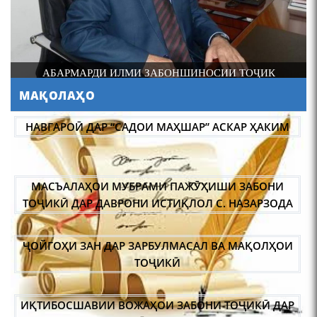
Лоҳутӣ
И
АБАРМАРДИ ИЛМИ ЗАБОНШИНОСИИ ТОҶИК
МАҚОЛАҲО
АБУЛҚОСИМ ЛОҲУТӢ /
ABULQOSIM LOHUTY/
НАВГАРОӢ ДАР “САДОИ МАҲШАР” АСКАР ҲАКИМ
МАСЪАЛАҲОИ МУБРАМИ ПАЖӮҲИШИ ЗАБОНИ
ТОҶИКӢ ДАР ДАВРОНИ ИСТИҚЛОЛ С. НАЗАРЗОДА
ҶОЙГОҲИ ЗАН ДАР ЗАРБУЛМАСАЛ ВА МАҚОЛҲОИ
Что знают в Ташкенте о
Мирзо Турсунзаде, чьим
ТОҶИКӢ
именем назвали станцию
метро?
ИҚТИБОСШАВИИ ВОЖАҲОИ ЗАБОНИ ТОҶИКӢ ДАР