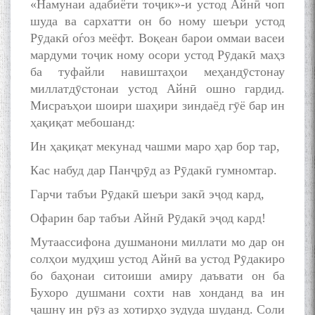
«Намунаи адабиёти тоҷик»-и устод Айнӣ чоп
шуда ва сархатти он бо ному шеъри устод
Рӯдакӣ оѓоз меёфт. Воқеан барои оммаи васеи
мардуми тоҷик ному осори устод Рӯдакӣ маҳз
ба туфайли навиштаҳои меҳандӯстонау
миллатдӯстонаи устод Айнӣ ошно гардид.
Мисраъҳои шоири шаҳири зиндаёд гӯё бар ин
ҳақиқат мебошанд:
Ин ҳақиқат мекунад чашми маро ҳар бор тар,
Кас набуд дар Панҷрӯд аз Рӯдакӣ гумномтар.
Гарчи табъи Рӯдакӣ шеъри закӣ эҷод кард,
Офарин бар табъи Айнӣ Рӯдакӣ эҷод кард!
Мутаассифона душманони миллати мо дар он
солҳои мудҳиш устод Айнӣ ва устод Рӯдакиро
бо баҳонаи ситоиши амиру даъвати он ба
Бухоро душмани сохти нав хонданд ва ин
ҷашну ин рӯз аз хотирҳо зудуда шуданд. Соли