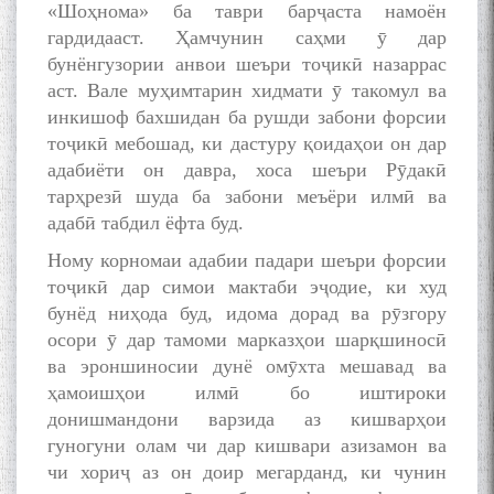
«Шоҳнома» ба таври барҷаста намоён
гардидааст. Ҳамчунин саҳми ӯ дар
Сухбати навқаламон бо
бунёнгузории анвои шеъри тоҷикӣ назаррас
Муъмин Қаноат\Meeting of
аст. Вале муҳимтарин хидмати ӯ такомул ва
young talents with Mumyin
инкишоф бахшидан ба рушди забони форсии
Kanoat
тоҷикӣ мебошад, ки дастуру қоидаҳои он дар
адабиёти он давра, хоса шеъри Рӯдакӣ
тарҳрезӣ шуда ба забони меъёри илмӣ ва
адабӣ табдил ёфта буд.
Ному корномаи адабии падари шеъри форсии
The Persian Gulf Beautiful
тоҷикӣ дар симои мактаби эҷодие, ки худ
poetry from Устод Мумин
бунёд ниҳода буд, идома дорад ва рӯзгору
Қаноат (Ustod Mumin Qanoat)
осори ӯ дар тамоми марказҳои шарқшиносӣ
and Master Mehryar
Mehrafarin about the conflict
ва эроншиносии дунё омӯхта мешавад ва
of the name of the Persian
ҳамоишҳои илмӣ бо иштироки
Gulf
донишмандони варзида аз кишварҳои
гуногуни олам чи дар кишвари азизамон ва
чи хориҷ аз он доир мегарданд, ки чунин
Сайри Дарвоз бо Мӯъмин