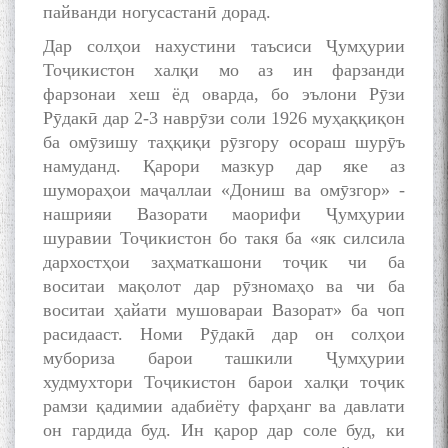
пайванди ногусастанӣ дорад.
Дар солҳои нахустини таъсиси Ҷумҳурии
Тоҷикистон халқи мо аз ин фарзанди
фарзонаи хеш ёд оварда, бо эълони Рӯзи
Рӯдакӣ дар 2-3 наврӯзи соли 1926 муҳаққиқон
ба омӯзишу таҳқиқи рӯзгору осораш шурӯъ
намуданд. Қарори мазкур дар яке аз
шумораҳои маҷаллаи «Дониш ва омӯзгор» -
нашрияи Вазорати маорифи Ҷумҳурии
шуравии Тоҷикистон бо такя ба «як силсила
дархостҳои заҳматкашони тоҷик чи ба
воситаи мақолот дар рӯзномаҳо ва чи ба
воситаи ҳайати мушовараи Вазорат» ба чоп
расидааст. Номи Рӯдакӣ дар он солҳои
мубориза барои ташкили Ҷумҳурии
худмухтори Тоҷикистон барои халқи тоҷик
рамзи қадимии адабиёту фарҳанг ва давлати
он гардида буд. Ин қарор дар соле буд, ки