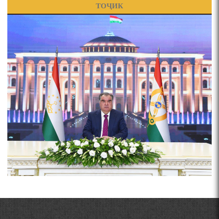
ТОҶИК
ПРЕДПОСЫЛКИ СТАНОВЛЕНИЯ
ЧЕХРАХОИ АСЛИИ МИРЗО
ТУРСУНЗОДА
ФИЛОЛОГИЧЕСКОГО РОМАНА В ТАДЖИКСКОЙ
Pages
МУРУВВАТИЁН ДЖ. ДЖ.
ВАСФИ МОДАР ДАР НАМУНАҲОИ ОСОРИ ШИФОҲИ
ВОЖАҲОИ НУРОНИИ ШЕЪР АНЗУРАТИ МАЛИКЗОД.
Мирзо Турсунзода-
"Кахрамони Точикистон"
ТАСАВВУРИ МАРДУМ ДАР ХУСУСИ ИШҚИ РӮДАКӢ
ФАРИДУН ИСМОИЛОВ.
СЕҲРИ СУХАН ВА ҚУДРАТИ БАЁНИ УСТОД АЙНӢ
МИРЗО ТУРСУНЗОДА