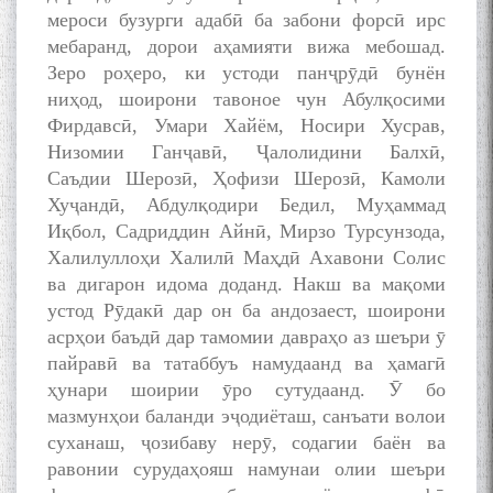
мероси бузурги адабӣ ба забони форсӣ ирс
мебаранд, дорои аҳамияти вижа мебошад.
Зеро роҳеро, ки устоди панҷрӯдӣ бунён
ниҳод, шоирони тавоное чун Абулқосими
Фирдавсӣ, Умари Хайём, Носири Хусрав,
Низомии Ганҷавӣ, Ҷалолидини Балхӣ,
Саъдии Шерозӣ, Ҳофизи Шерозӣ, Камоли
БА МУНОСИБАТИ
Хуҷандӣ, Абдулқодири Бедил, Муҳаммад
БУЗУРГДОШТИ РӮЗИ РӮДАКӢ
Иқбол, Садриддин Айнӣ, Мирзо Турсунзода,
Халилуллоҳи Халилӣ Маҳдӣ Ахавони Солис
ва дигарон идома доданд. Накш ва мақоми
устод Рӯдакӣ дар он ба андозаест, шоирони
асрҳои баъдӣ дар тамомии давраҳо аз шеъри ӯ
пайравӣ ва татаббуъ намудаанд ва ҳамагӣ
ҳунари шоирии ӯро сутудаанд. Ӯ бо
Дар Академияи миллии
мазмунҳои баланди эҷодиёташ, санъати волои
илмҳои Тоҷикистон бахшида
суханаш, ҷозибаву нерӯ, содагии баён ва
ба 100-солагии мунаққиду
равонии сурудаҳояш намунаи олии шеъри
адабиётшинос Соҳиб
Табаров ҳамоиши илмӣ-