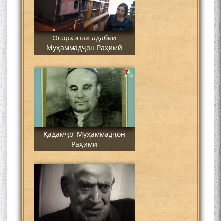
Осорхонаи адабии
Муҳаммадҷон Раҳимӣ
Қадамҷо: Муҳаммадҷон
Раҳимӣ