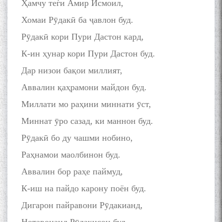
Ҳамчу теѓи Амир Исмоил,
Хомаи Рӯдакӣ ба ҷавлон буд.
Рӯдакӣ кори Пури Дастон кард,
К-ин ҳунар кори Пури Дастон буд.
Дар низои бақои миллият,
Аввалин қаҳрамони майдон буд.
Миллати мо раҳини миннати ӯст,
Миннат ӯро сазад, ки маннон буд.
Рӯдакӣ бо ду чашми нобино,
Раҳнамои маолбинон буд.
Аввалин бор раҳе паймуд,
К-иш на пайдо карону поён буд.
Дигарон пайравони Рӯдакианд,