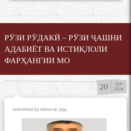
РӮЗИ РӮДАКӢ – РӮЗИ ҶАШНИ
АДАБИЁТ ВА ИСТИҚЛОЛИ
ФАРҲАНГИИ МО
SEP
20
2024
Submitted by
Admin
2994