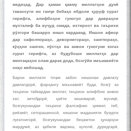
медиҳад. Дар ҳамаи қавму миллатҳои дунё
тавассути ин ганҷи бебаҳо ибдоли ҳуруф сурат
гирифта, алифбоҳои гуногун дар давраҳои
мухталиф ба вуҷуд омада, ихтироот ва таърихи
рӯзгори башарро иншо кардаанд. Иншои афкор
дар сафолпораҳо, деворнигораҳо, сангпораҳо,
кӯҳҳои сангин, пӯстҳо ва анвои гуногуни коғаз
сурат гирифта, аз будубоши миллатҳо дар
минтақаҳои олам дарак дода, бозгӯйи маънавиёти
онҳо мебошад.
Барои миллати тоҷик забон нишонаи давлату
давлатдорӣ, фарҳангу маънавиёт буда, бозгӯ аз
таърихи тайкардаи миллат, таърихи алифбою анвои
хат, китобдорӣ, ҳаёти кишоварзӣ, мусиқӣ,
бозгукунандаи таърихи фалсафаю ҳикмат, тиб,
риёзиёт, ситорашиносӣ, нишони маданияти бузурги
луғатнигорӣ, бозгукунандаи беҳамтои ҳунарҳои
мардумӣ, аз қабили варзиш, кулолӣ, дуредгарӣ,