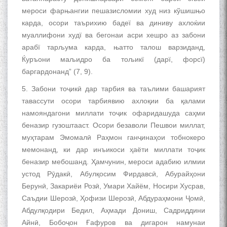
мероси фарњангии пешазисломии худ низ кўшишњо
карда, осори таърихию бадеї ва диниву ахлоќии
муаллифони худї ва бегонаи асри хешро аз забони
арабї тарљума карда, њатто талош варзиданд,
Ќуръони маљидро ба тољикї (дарї, форсї)
баргардонанд” (7, 9).
5. Забони тоҷикӣ дар тарбия ва таълими башарият
тавассути осори тарбиявию ахлоқии ба қалами
намояндагони миллати тоҷик офаридашуда саҳми
беназир гузоштааст. Осори безаволи Пешвои миллат,
муҳтарам Эмомалӣ Раҳмон ганҷинаҳои тобнокеро
мемонанд, ки дар инъикоси ҳаёти миллати тоҷик
беназир мебошанд. Ҳамчунин, мероси адабию илмии
устод Рӯдакӣ, Абулқосим Фирдавсӣ, Абурайҳони
Берунӣ, Закариёи Розӣ, Умари Хайём, Носири Хусрав,
Саъдии Шерозӣ, Ҳофизи Шерозӣ, Абдураҳмони Ҷомӣ,
Абдулқодири Бедил, Аҳмади Дониш, Садриддини
Айнӣ, Бобоҷон Ғафуров ва дигарон намунаи