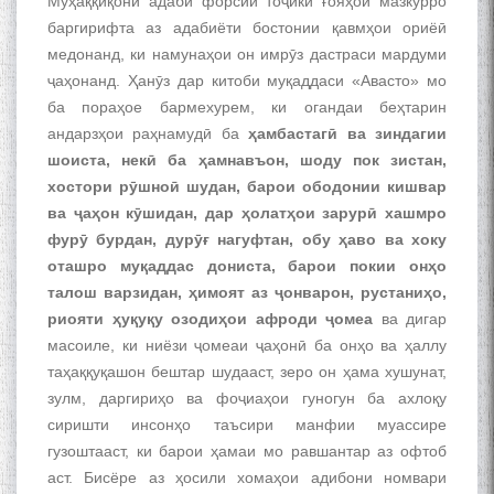
Муҳаққиқони адаби форсии тоҷикӣ ғояҳои мазкурро
баргирифта аз адабиёти бостонии қавмҳои ориёӣ
медонанд, ки намунаҳои он имрӯз дастраси мардуми
ҷаҳонанд. Ҳанӯз дар китоби муқаддаси «Авасто» мо
ба пораҳое бармехурем, ки огандаи беҳтарин
андарзҳои раҳнамудӣ ба
ҳамбастагӣ ва зиндагии
шоиста, некӣ ба ҳамнавъон, шоду пок зистан,
хостори рӯшноӣ шудан, барои ободонии кишвар
ва ҷаҳон кӯшидан, дар ҳолатҳои зарурӣ хашмро
фурӯ бурдан, дурӯғ нагуфтан, обу ҳаво ва хоку
оташро муқаддас дониста, барои покии онҳо
талош варзидан, ҳимоят аз ҷонварон, рустаниҳо,
риояти ҳуқуқу озодиҳои афроди ҷомеа
ва дигар
масоиле, ки ниёзи ҷомеаи ҷаҳонӣ ба онҳо ва ҳаллу
таҳаққуқашон бештар шудааст, зеро он ҳама хушунат,
зулм, даргириҳо ва фоҷиаҳои гуногун ба ахлоқу
сиришти инсонҳо таъсири манфии муассире
гузоштааст, ки барои ҳамаи мо равшантар аз офтоб
аст. Бисёре аз ҳосили хомаҳои адибони номвари