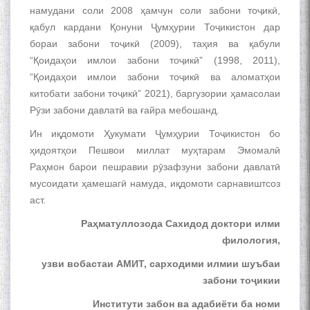
намудани соли 2008 ҳамчун соли забони тоҷикӣ,
қабул кардани Қонуни Ҷумҳурии Тоҷикистон дар
бораи забони тоҷикӣ (2009), таҳия ва қабули
“Қоидаҳои имлои забони тоҷикӣ” (1998, 2011),
Сухбати навқаламон бо
“Қоидаҳои имлои забони тоҷикӣ ва аломатҳои
Муъмин Қаноат\Meeting of
китобати забони тоҷикӣ” 2021), баргузории ҳамасолаи
young talents with Mumyin
Kanoat
Рӯзи забони давлатӣ ва ғайра мебошанд.
Ин иқдомоти Ҳукумати Ҷумҳурии Тоҷикистон бо
ҳидоятҳои Пешвои миллат муҳтарам Эмомалӣ
Раҳмон барои пешравии рӯзафзуни забони давлатӣ
мусоидати ҳамешагӣ намуда, иқдомоти сарнавиштсоз
аст.
The Persian Gulf Beautiful
poetry from Устод Мумин
Раҳматуллозода Сахидод доктори илми
Қаноат (Ustod Mumin Qanoat)
филология,
and Master Mehryar
Mehrafarin about the conflict
узви вобастаи АМИТ, сарходими илмии шуъбаи
of the name of the Persian
забони тоҷикии
Gulf
Институти забон ва адабиёти ба номи