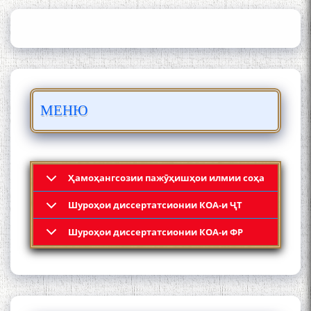
Осорхонаи адабии
Муҳаммадҷон Раҳимӣ
МЕНЮ
Ҳамоҳангсозии пажӯҳишҳои илмии соҳа
Шyроҳои диссертатсионии КОА-и ҶТ
Қадамҷо: Муҳаммадҷон
Шyроҳои диссертатсионии КОА-и ФР
Раҳимӣ