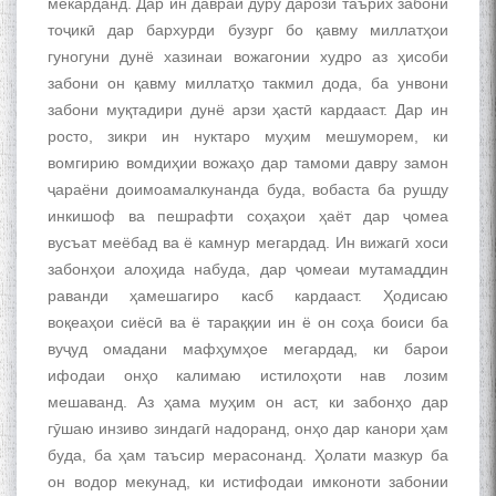
мекарданд. Дар ин давраи дуру дарози таърих забони
тоҷикӣ дар бархурди бузург бо қавму миллатҳои
гуногуни дунё хазинаи вожагонии худро аз ҳисоби
забони он қавму миллатҳо такмил дода, ба унвони
забони муқтадири дунё арзи ҳастӣ кардааст. Дар ин
росто, зикри ин нуктаро муҳим мешуморем, ки
вомгирию вомдиҳии вожаҳо дар тамоми давру замон
ҷараёни доимоамалкунанда буда, вобаста ба рушду
инкишоф ва пешрафти соҳаҳои ҳаёт дар ҷомеа
вусъат меёбад ва ё камнур мегардад. Ин вижагӣ хоси
забонҳои алоҳида набуда, дар ҷомеаи мутамаддин
раванди ҳамешагиро касб кардааст. Ҳодисаю
воқеаҳои сиёсӣ ва ё тараққии ин ё он соҳа боиси ба
вуҷуд омадани мафҳумҳое мегардад, ки барои
ифодаи онҳо калимаю истилоҳоти нав лозим
мешаванд. Аз ҳама муҳим он аст, ки забонҳо дар
гӯшаю инзиво зиндагӣ надоранд, онҳо дар канори ҳам
буда, ба ҳам таъсир мерасонанд. Ҳолати мазкур ба
он водор мекунад, ки истифодаи имконоти забонии