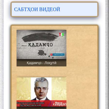
САБТҲОИ ВИДЕОӢ
ЛОҲУТӢ - ФИЛМИ
МУСТАНАД
Қадамҷо - Лоҳутӣ