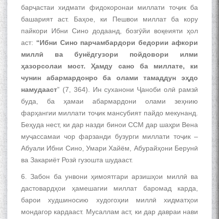
барҷастаи хидмати фидокоронаи миллати тоҷик ба
башарият аст. Баҳое, ки Пешвои миллат ба кору
пайкори Ибни Сино додаанд, бозгӯйи воқеияти ҳол
аст:
“Ибни Сино парчамбардори бедории афкори
миллӣ ва бунёдгузори пойдовори илми
ҳазорсолаи мост. Ҳамду сано ба миллате, ки
чунин абармардонро ба олами тамаддун эҳдо
намудааст
” (7, 364). Ин суханони Ҷаноби олӣ рамзӣ
буда, ба ҳамаи абармардони олами зеҳнию
фарҳангии миллати тоҷик мансубият пайдо мекунанд.
Беҳуда нест, ки дар назди бинои ССМ дар шаҳри Вена
муҷассамаи чор фарзанди бузурги миллати тоҷик –
Абуали Ибни Сино, Умари Хайём, Абурайҳони Берунӣ
ва Закариёт Розӣ гузошта шудааст.
6. Забон ба унвони ҳимоятгари арзишҳои миллӣ ва
дастовардҳои ҳамешагии миллат баромад карда,
барои худшиносию худогоҳии миллӣ хидматҳои
мондагор кардааст. Мусаллам аст, ки дар давраи нави