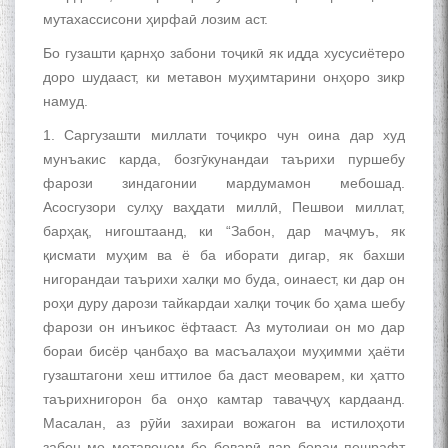
мутахассисони ҳирфаӣ лозим аст.
Бо гузашти қарнҳо забони тоҷикӣ як идда хусусиётеро
доро шудааст, ки метавон муҳимтарини онҳоро зикр
намуд.
1. Саргузашти миллати тоҷикро чун оина дар худ
мунъакис карда, бозгӯкунандаи таърихи пуршебу
фарози зиндагонии мардумамон мебошад.
Асосгузори сулҳу ваҳдати миллӣ, Пешвои миллат,
барҳақ, нигоштаанд, ки “Забон, дар маҷмуъ, як
қисмати муҳим ва ё ба иборати дигар, як бахши
нигорандаи таърихи халқи мо буда, оинаест, ки дар он
роҳи дуру дарози тайкардаи халқи тоҷик бо ҳама шебу
фарози он инъикос ёфтааст. Аз мутолиаи он мо дар
бораи бисёр ҷанбаҳо ва масъалаҳои муҳимми ҳаёти
гузаштагони хеш иттилое ба даст меоварем, ки ҳатто
таърихнигорон ба онҳо камтар таваҷҷуҳ кардаанд.
Масалан, аз рӯйи захираи вожагон ва истилоҳоти
забон мо метавонем бо боварӣ дар бораи пешрафт