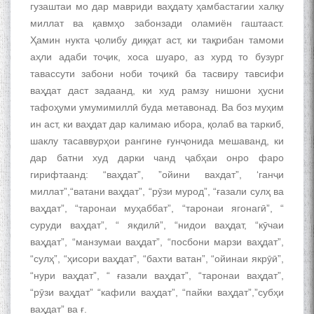
гузаштаи мо дар мавриди ваҳдату ҳамбастагии халқу
миллат ва қавмҳо забонзади оламиён гаштааст.
Ҳамин нукта ҷолибу диққат аст, ки тақрибан тамоми
аҳли адаби тоҷик, хоса шуаро, аз хурд то бузург
тавассути забони ноби тоҷикӣ ба тасвиру тавсифи
ваҳдат даст задаанд, ки худ рамзу нишони ҳусни
тафоҳуми умумимиллӣ буда метавонад. Ва боз муҳим
ин аст, ки ваҳдат дар калимаю ибора, қолаб ва таркиб,
шаклу тасаввурҳои рангине ғунҷонида мешаванд, ки
дар батни худ дарки чанд ҷабҳаи онро фаро
гирифтаанд: “ваҳдат”, ”ойини вахдат”, ‘ганҷи
миллат”,“ватани ваҳдат”, “рӯзи мурод”, “ғазали сулҳ ва
ваҳдат”, “таронаи муҳаббат”, “таронаи ягонагӣ”, “
суруди ваҳдат”, “ якдилӣ”, “нидои ваҳдат, “кӯчаи
ваҳдат”, “манзумаи ваҳдат”, “посбони марзи ваҳдат”,
“сулҳ”, “ҳисори ваҳдат”, “бахти ватан”, “ойинаи якрӯӣ”,
“нури ваҳдат”, “ ғазали ваҳдат”, “таронаи ваҳдат”,
“рӯзи ваҳдат” “кафили ваҳдат”, “пайки ваҳдат”,”субҳи
ваҳдат” ва ғ.