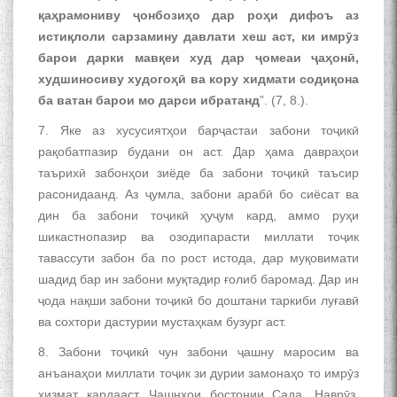
қаҳрамониву ҷонбозиҳо дар роҳи дифоъ аз
истиқлоли сарзамину давлати хеш аст, ки имрӯз
барои дарки мавқеи худ дар ҷомеаи ҷаҳонӣ,
худшиносиву худогоҳӣ ва кору хидмати содиқона
ба ватан барои мо дарси ибратанд
”. (7, 8.).
7. Яке аз хусусиятҳои барҷастаи забони тоҷикӣ
рақобатпазир будани он аст. Дар ҳама давраҳои
таърихӣ забонҳои зиёде ба забони тоҷикӣ таъсир
БА МУНОСИБАТИ
расонидаанд. Аз ҷумла, забони арабӣ бо сиёсат ва
БУЗУРГДОШТИ РӮЗИ РӮДАКӢ
дин ба забони тоҷикӣ ҳуҷум кард, аммо руҳи
шикастнопазир ва озодипарасти миллати тоҷик
тавассути забон ба по рост истода, дар муқовимати
шадид бар ин забони муқтадир ғолиб баромад. Дар ин
ҷода нақши забони тоҷикӣ бо доштани таркиби луғавӣ
ва сохтори дастурии мустаҳкам бузург аст.
8. Забони тоҷикӣ чун забони ҷашну маросим ва
Дар Академияи миллии
анъанаҳои миллати тоҷик зи дурии замонаҳо то имрӯз
илмҳои Тоҷикистон бахшида
хизмат кардааст. Ҷашнҳои бостонии Сада, Наврӯз,