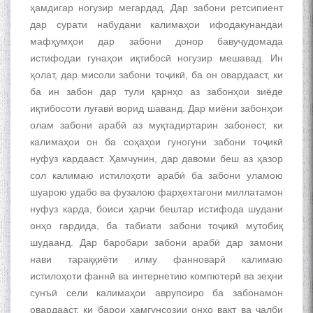
ҳамдигар ногузир мегардад. Дар забони ретсипиент
дар сурати набудани калимаҳои ифодакунандаи
мафҳумҳои дар забони донор бавуҷудомада
истифодаи гунаҳои иқтибосӣ ногузир мешавад. Ин
ҳолат, дар мисоли забони тоҷикӣ, ба он овардааст, ки
ба ин забон дар тули қарнҳо аз забонҳои зиёде
иқтибосоти луғавӣ ворид шаванд. Дар миёни забонҳои
олам забони арабӣ аз муқтадиртарин забонест, ки
калимаҳои он ба соҳаҳои гуногуни забони тоҷикӣ
нуфуз кардааст. Ҳамчунин, дар давоми беш аз ҳазор
сол калимаю истилоҳоти арабӣ ба забони уламою
шуарою удабо ва фузалою фарҳехтагони миллатамон
нуфуз карда, боиси ҳарчи бештар истифода шудани
онҳо гардида, ба табиати забони тоҷикӣ мутобиқ
шудаанд. Дар баробари забони арабӣ дар замони
нави тараққиёти илму фанноварӣ калимаю
истилоҳоти фаннӣ ва интернетию компютерӣ ва зеҳни
сунъӣ сели калимаҳои аврупоиро ба забонамон
овардааст, ки барои ҳамгунсозии онҳо вақт ва ҷалби