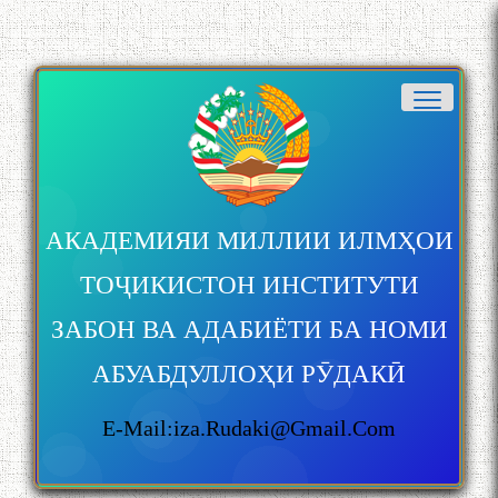
АКАДЕМИЯИ МИЛЛИИ ИЛМҲОИ
ТОҶИКИСТОН ИНСТИТУТИ
ЗАБОН ВА АДАБИЁТИ БА НОМИ
АБУАБДУЛЛОҲИ РӮДАКӢ
E-Mail:iza.rudaki@gmail.com