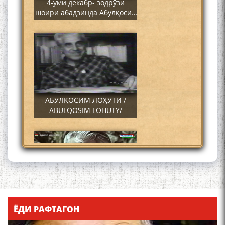
4-уми декабр- зодрӯзи
шоири абадзинда Абулқосим
Лоҳутӣ
АБУЛҚОСИМ ЛОҲУТӢ /
ABULQOSIM LOHUTY/
Что знают в Ташкенте о
Мирзо Турсунзаде, чьим
ЁДИ РАФТАГОН
именем назвали станцию