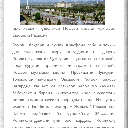
(дар ҳошияи ҳидоятҳои Пешвои миллат муҳтарам
Эмомалӣ Раҳмон)
Замони беҳтарини рушду шукуфоии забони тоҷикӣ
дар садсолаҳои ахири мавҷудияти он давраи
Истиқлол давлатии Ҷумҳурии Тоҷикистон ва интихоби
роҳи дурусти тараққиёти кишварамон аз ҷониби
Пешвои муаззами миллат, Президенти Ҷумҳурии
Тоҷикистон муҳтарам Эмомалӣ Раҳмон маҳсуб
мегардад. Ин аст, ки Истиқлол барои мо неъмати
бебаҳоест, ки барои инкишофи худшиносию худогоҳии
миллӣ заминаи мусоид фароҳам овард. Ин нуктаи
муҳимро Ҷаноби оли муҳтарам Эмомалӣ Раҳмон дар
Паёми шодбошии ба муносибати 34-солагии
Истиқлоли давлатӣ чунин баён карданд: “Истиқлолу
озодӣ барои мардуми Тоҷикистон гаронтарин неъмат