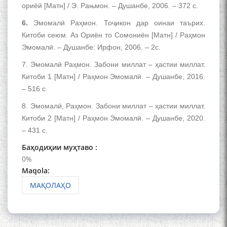
ПАЙКАРА ВА ОСОРХОНАИ
ориёӣ [Матн] / Э. Рањмон. – Душанбе, 2006. – 372 с.
МӮЪМИН ҚАНОАТ СОХТА
ШУД!
6.
Эмомалӣ Раҳмон. Тоҷикон дар оинаи таърих.
Китоби сеюм. Аз Ориён то Сомониён [Матн] / Раҳмон
Эмомалӣ. – Душанбе: Ирфон, 2006. – 2с.
7. Эмомалӣ Раҳмон. Забони миллат – ҳастии миллат.
Китоби 1 [Матн] / Раҳмон Эмомалӣ. – Душанбе, 2016.
– 516 с.
Кадамчо Худои Шарифзода
8. Эмомалӣ, Раҳмон. Забони миллат – ҳастии миллат.
Китоби 2 [Матн] / Раҳмон Эмомалӣ. – Душанбе, 2020.
– 431 с.
Баҳодиҳии муҳтаво :
0%
Maqola:
МАҚОЛАҲО
Сайре дар Осорхона
Муҳаммадҷон Раҳимӣ