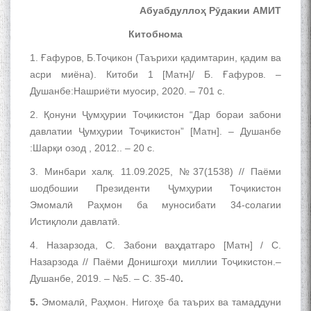
Абуабдуллоҳ Рӯдакии АМИТ
Сайри Дарвоз бо Мӯъмин
Китобнома
Қаноат: Чанор ҳам "гап"
мезанад
1. Ғафуров, Б.Тоҷикон (Таърихи қадимтарин, қадим ва
асри миёна). Китоби 1 [Матн]/ Б. Ғафуров. –
Душанбе:Нашриёти муосир, 2020. – 701 с.
2. Қонуни Ҷумҳурии Тоҷикистон “Дар бораи забони
давлатии Ҷумҳурии Тоҷикистон” [Матн]. – Душанбе
:Шарқи озод , 2012.. – 20 с.
ШАРҲИ МУЛОҚОТ БО АҲЛИ
3. Минбари халқ. 11.09.2025, №37(1538) // Паёми
ИЛМ ВА МАОРИФИ КИШВАР
шодбошии Президенти Ҷумҳурии Тоҷикистон
АЗ ҶОНИБИ ОЛИМОНИ
АКАДЕМИЯИ МИЛЛИИ
Эмомалӣ Раҳмон ба муносибати 34-солагии
ИЛМҲОИ ТОҶИКИСТОН
Истиқлоли давлатӣ.
4. Назарзода, С. Забони ваҳдатгаро [Матн] / С.
Назарзода // Паёми Донишгоҳи миллии Тоҷикистон.–
Душанбе, 2019. – №5. – С. 35-40
.
БО 4 000 000 СОМОНӢ
5.
Эмомалӣ, Раҳмон. Нигоҳе ба таърих ва тамаддуни