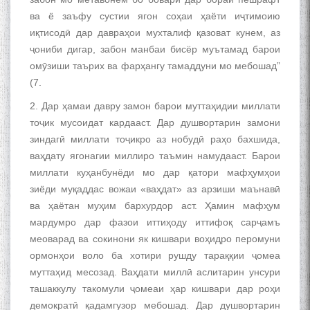
ва ё заъфу сустии ягон соҳаи ҳаёти иҷтимоию
иқтисодӣ дар давраҳои мухталиф қазоват кунем, аз
ҷониби дигар, забон манбаи бисёр муътамад барои
омӯзиши таърих ва фарҳангу тамаддуни мо мебошад”
(7.
2. Дар ҳамаи давру замон барои муттаҳидии миллати
тоҷик мусоидат кардааст. Дар душвортарин замони
зиндагӣ миллати тоҷикро аз нобудӣ раҳо бахшида,
ваҳдату ягонагии миллиро таъмин намудааст. Барои
миллати куҳанбунёди мо дар қатори мафҳумҳои
зиёди муқаддас вожаи «ваҳдат» аз арзиши маънавӣ
ва ҳаётан муҳим бархурдор аст. Ҳамин мафҳум
мардумро дар фазои иттиҳоду иттифоқ сарҷамъ
меоварад ва сокинони як кишвари воҳидро перомуни
ормонҳои воло ба хотири рушду тараққии ҷомеа
муттаҳид месозад. Ваҳдати миллӣ аслитарин унсури
ташаккулу такомули ҷомеаи ҳар кишвари дар роҳи
демократӣ қадамгузор мебошад. Дар душвортарин