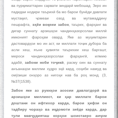
ва пурқиматтарин сарвати зиндарӣ мебошад. Зеро ин
падидаи нодири таърихӣ ба мо барои бунёди давлати
мустақил, ҷомеаи озод ва мутамаддину
пешрафта,
эҳёи воқеии забон
, таърих, фарҳанг ва
дигар суннату арзишҳои чандинҳазорсолаи миллӣ
имконият фароҳам овард. Яке аз муҳимтарин
дастовардҳои мо ин аст, ки миллати тоҷик дубора ба
асли хеш, яъне ҳувияти таърихии хеш баргашт,
мероси чандинҳазорсолаи фарҳангӣ, илмию
адабӣ,
забони ноби тоҷикӣ
, расму оин ва суннату
анъанаҳои миллии худро эҳё кард, соҳиби намуд ва
омӯзиши онҳоро аз нигоҳи нав ба роҳ монд. (3,
№37(1538).
Забон яке аз рукнҳои асосии давлатдорӣ ва
арзишҳои миллиест, ки ҳар миллате барои
доштани он ифтихор карда, барои ҳифзи он
тадбиру чораҳо ва иқдомоти зиёде карда, дар
тули мавҷудияташ корҳои шоистаеро анҷом