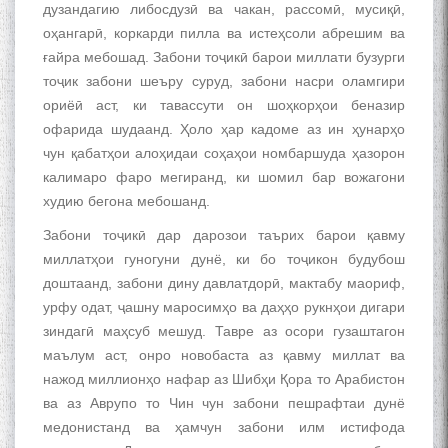
дузандагию либосдузӣ ва чакан, рассомӣ, мусиқӣ,
оҳангарӣ, коркарди пилла ва истеҳсоли абрешим ва
ғайра мебошад. Забони тоҷикӣ барои миллати бузурги
тоҷик забони шеъру суруд, забони насри оламгири
ориёӣ аст, ки тавассути он шоҳкорҳои беназир
офарида шудаанд. Ҳоло ҳар кадоме аз ин ҳунарҳо
чун қабатҳои алоҳидаи соҳаҳои номбаршуда ҳазорон
калимаро фаро мегиранд, ки шомил бар вожагони
худию бегона мебошанд.
Забони тоҷикӣ дар дарозои таърих барои қавму
миллатҳои гуногуни дунё, ки бо тоҷикон будубош
доштаанд, забони дину давлатдорӣ, мактабу маориф,
урфу одат, ҷашну маросимҳо ва даҳҳо рукнҳои дигари
зиндагӣ маҳсуб мешуд. Тавре аз осори гузаштагон
маълум аст, онро новобаста аз қавму миллат ва
нажод миллионҳо нафар аз Шибҳи Қора то Арабистон
ва аз Аврупо то Чин чун забони пешрафтаи дунё
медонистанд ва ҳамчун забони илм истифода