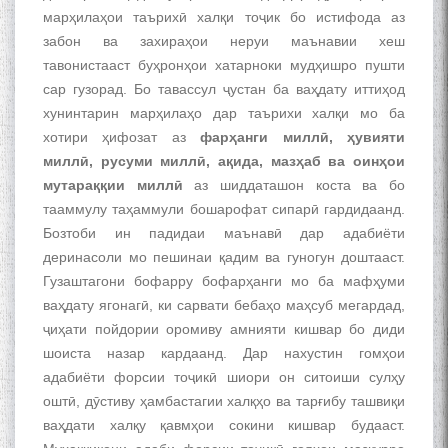
марҳилаҳои таърихӣ халқи тоҷик бо истифода аз
забон ва захираҳои неруи маънавии хеш
тавонистааст буҳронҳои хатарноки мудҳишро пушти
сар гузорад. Бо тавассул ҷустан ба ваҳдату иттиҳод
хунинтарин марҳилаҳо дар таърихи халқи мо ба
хотири ҳифозат аз
фарҳанги миллӣ, ҳувияти
миллӣ, русуми миллӣ, ақида, мазҳаб ва оинҳои
мутараққии миллӣ
аз шиддаташон коста ва бо
тааммулу таҳаммули бошарофат сипарӣ гардидаанд.
Бозтоби ин падидаи маънавӣ дар адабиёти
деринасоли мо пешинаи қадим ва гуногун доштааст.
Гузаштагони бофарру бофарҳанги мо ба мафҳуми
ваҳдату ягонагӣ, ки сарвати бебаҳо маҳсуб мегардад,
ҷиҳати пойдории оромиву амнияти кишвар бо диди
шоиста назар кардаанд. Дар нахустин гомҳои
адабиёти форсии тоҷикӣ шиори он ситоиши сулҳу
оштӣ, дӯстиву ҳамбастагии халқҳо ва тарғибу ташвиқи
ваҳдати халқу қавмҳои сокини кишвар будааст.