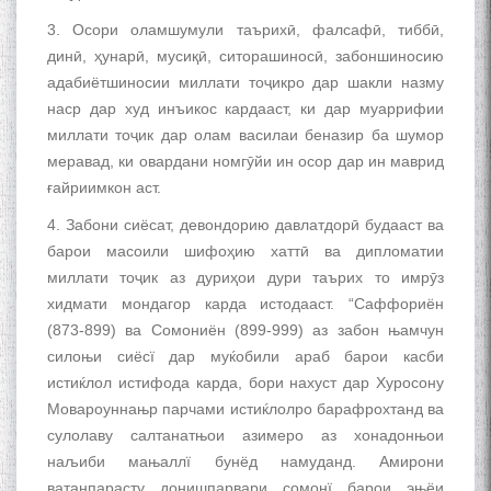
3. Осори оламшумули таърихӣ, фалсафӣ, тиббӣ,
динӣ, ҳунарӣ, мусиқӣ, ситорашиносӣ, забоншиносию
адабиётшиносии миллати тоҷикро дар шакли назму
наср дар худ инъикос кардааст, ки дар муаррифии
миллати тоҷик дар олам василаи беназир ба шумор
меравад, ки овардани номгӯйи ин осор дар ин маврид
ғайриимкон аст.
4. Забони сиёсат, девондорию давлатдорӣ будааст ва
барои масоили шифоҳию хаттӣ ва дипломатии
миллати тоҷик аз дуриҳои дури таърих то имрӯз
хидмати мондагор карда истодааст. “Саффориён
(873-899) ва Сомониён (899-999) аз забон њамчун
силоњи сиёсї дар муќобили араб барои касби
истиќлол истифода карда, бори нахуст дар Хуросону
Мовароуннањр парчами истиќлолро барафрохтанд ва
сулолаву салтанатњои азимеро аз хонадонњои
наљиби мањаллї бунёд намуданд. Амирони
ватанпарасту донишпарвари сомонї барои эњёи