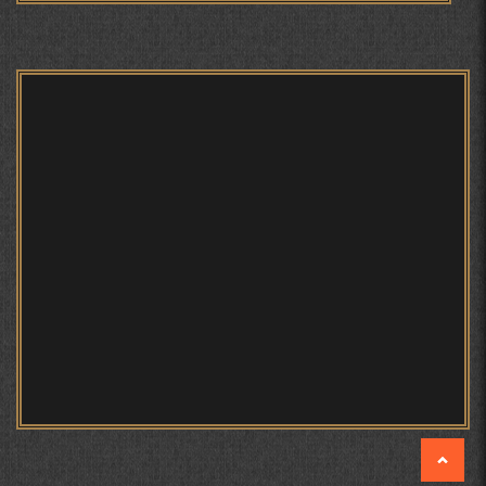
САНЪАТҲОИ БАДЕИИ МАЪНОӢ ДАР АШЪОРИ
КАМОЛИ ХУҶАНДӢ ЗУЛФИЯ ИСМАТОВА.
Мирзо Турсунзода | Ошёни
дил
МИРЗО ТУРСУНЗОДА – ШОИРИ ВАТАНХОҲ ВА
ИНСОНДӮСТ
ПРЕДПОСЫЛКИ СТАНОВЛЕНИЯ
ФИЛОЛОГИЧЕСКОГО РОМАНА В ТАДЖИКСКОЙ
МУРУВВАТИЁН ДЖ. ДЖ.
"Ин қадар ҷангам макун"...
Ёде аз Мирзо Турсунзода
МОҲИЯТИ ИҶТИМОИИ ТАСВИР ДАР ШЕЪРИ ҚУТБӢ
КИРОМ
ИНЪИКОСИ ВОҚЕЪАҲОИ СОЛҲОИ 90-УМИ АСРИ
ГУЗАШТА ДАР НАЗМИ ШИФОҲИИ ТОҶИК. РӮЗИИ