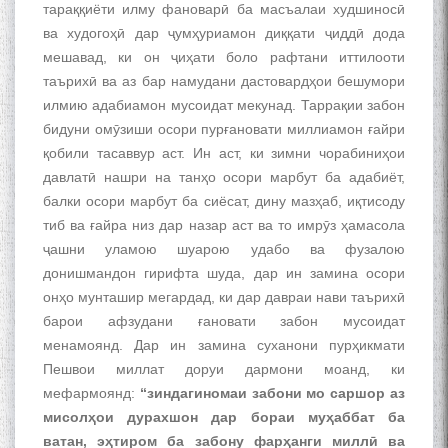
тараққиёти илму фановарӣ ба масъалаи худшиносӣ
ва худогоҳӣ дар ҷумҳуриамон диққати ҷиддӣ дода
мешавад, ки он ҷиҳати боло рафтани иттилооти
таърихӣ ва аз бар намудани дастовардҳои бешумори
илмию адабиамон мусоидат мекунад. Таррақии забон
бидуни омӯзиши осори пурғановати миллиамон ғайри
қобили тасаввур аст. Ин аст, ки зимни чорабиниҳои
давлатӣ нашри на танҳо осори марбут ба адабиёт,
балки осори марбут ба сиёсат, дину мазҳаб, иқтисоду
тиб ва ғайра низ дар назар аст ва то имрӯз ҳамасола
ҷашни уламою шуарою удабо ва фузалою
донишмандон гирифта шуда, дар ин замина осори
онҳо мунташир мегардад, ки дар давраи нави таърихӣ
барои афзудани ғановати забон мусоидат
менамоянд. Дар ин замина суханони пурҳикмати
Пешвои миллат доруи дармони моанд, ки
мефармоянд:
“зиндагиномаи забони мо саршор аз
мисолҳои дурахшон дар бораи муҳаббат ба
ватан, эҳтиром ба забону фарҳанги миллӣ ва