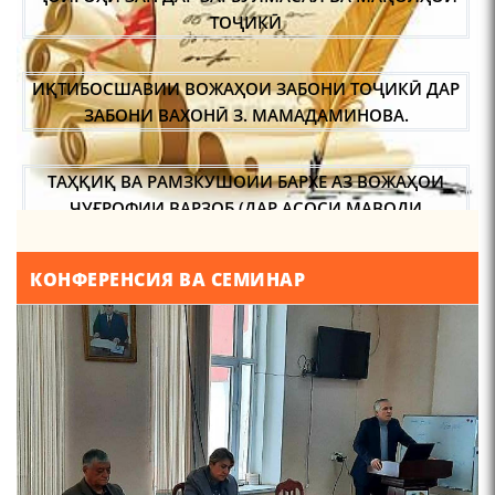
ТОҶИКӢ
ИҚТИБОСШАВИИ ВОЖАҲОИ ЗАБОНИ ТОҶИКӢ ДАР
ЧЕХРАХОИ АСЛИИ МИРЗО
ЗАБОНИ ВАХОНӢ З. МАМАДАМИНОВА.
ТУРСУНЗОДА
ТАҲҚИҚ ВА РАМЗКУШОИИ БАРХЕ АЗ ВОЖАҲОИ
ҶУҒРОФИИ ВАРЗОБ (ДАР АСОСИ МАВОДИ
ЗАБОНҲОИ ШАРҚИИ ЭРОНӢ) МИРЗОЕВ
САЙФИДДИН ҶАБОРОВИЧ.
ШИНОХТ ДАР ЗАМИНАИ ЭЪТИҚОД ВА ЭЪТИРОФ
КОНФЕРЕНСИЯ ВА СЕМИНАР
Мирзо Турсунзода-
"Кахрамони Точикистон"
ФИРДАВСӢ ВА ДАҚИҚӢ
ҚАСИДАИ ГУМШУДАИ РӮДАКӢ ШАМСИДДИН
МУҲАММАДӢ.