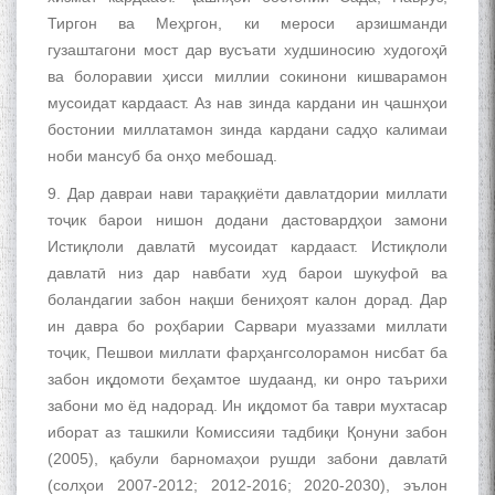
ба 100-солагии мунаққиду
адабиётшинос Соҳиб
Тиргон ва Меҳргон, ки мероси арзишманди
Табаров ҳамоиши илмӣ-
гузаштагони мост дар вусъати худшиносию худогоҳӣ
назариявӣ баргузор гардид.
ва болоравии ҳисси миллии сокинони кишварамон
мусоидат кардааст. Аз нав зинда кардани ин ҷашнҳои
бостонии миллатамон зинда кардани садҳо калимаи
ноби мансуб ба онҳо мебошад.
МАВЛОНО ҶАЛОЛИДДИНИ
9. Дар давраи нави тараққиёти давлатдории миллати
БАЛХӢ БУЗУРГТАРИН
МУТАФАККИР ВА ОРИФИ
тоҷик барои нишон додани дастовардҳои замони
ЗАБОНУ АДАБИ ТОҶИК
Истиқлоли давлатӣ мусоидат кардааст. Истиқлоли
давлатӣ низ дар навбати худ барои шукуфоӣ ва
боландагии забон нақши бениҳоят калон дорад. Дар
ин давра бо роҳбарии Сарвари муаззами миллати
тоҷик, Пешвои миллати фарҳангсолорамон нисбат ба
забон иқдомоти беҳамтое шудаанд, ки онро таърихи
به عبارت دیگر: گفتگو با مومن
забони мо ёд надорад. Ин иқдомот ба таври мухтасар
قناعت Mumin Qanoat
иборат аз ташкили Комиссияи тадбиқи Қонуни забон
(2005), қабули барномаҳои рушди забони давлатӣ
(солҳои 2007-2012; 2012-2016; 2020-2030), эълон