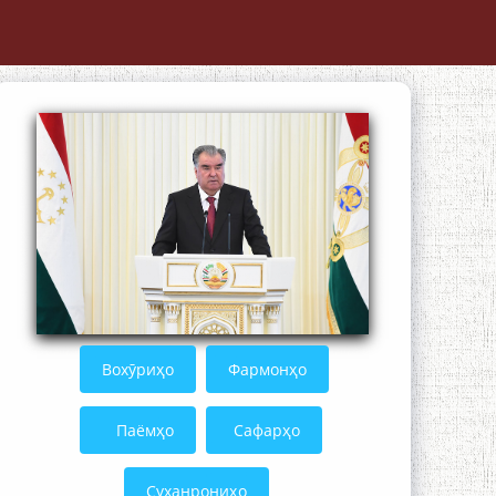
The Persian Gulf Beautiful poetry from
Устод Мумин Қаноат (Ustod Mumin
Qanoat) and Master Mehryar
Mehrafarin about the conflict of the
name of the Persian Gulf
Сайри Дарвоз бо Мӯъмин Қаноат:
Чанор ҳам "гап" мезанад
Вохӯриҳо
Фармонҳо
Паёмҳо
Сафарҳо
Суханрониҳо