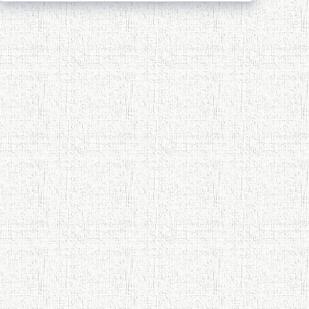
Қадамҷо - Лоҳутӣ
4-уми декабр- зодрӯзи шоири
абадзинда Абулқосим Лоҳутӣ