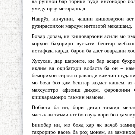
ва рӯшноӣ бар торикӣ рӯҳи инсонҳоро бол
умеду орзу мегардонад.
Наврӯз, инчунин, ҷашни кишоварзон аст
рӯзирасонҳои мардум интизорӣ мекашанд.
Бовар дорам, ки кишоварзони асили мо им
корҳои баҳориро вусъати бештар мебах
истифода карда, барои ба даст овардани ҳо
Хусусан, дар шароите, ки бар асари буҳр
иқлим ва оқибатҳои вобаста ба он – ка
бемориҳои сироятӣ раванди камчин шудани 
мо бояд боз ҳам бештар заҳмат кашем, аз 
маҳсулотро афзоиш диҳем, фаровонии 
кишварамонро таъмин намоем.
Вобаста ба ин, бори дигар таъкид мена
масъалаи таъминот бо озуқаворӣ боз ҳам му
Бинобар ин, мо бояд ҳар як ваҷаб замин
такрориро васеъ ба роҳ монем, аз заминҳо