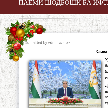
ПАЁМИ ШОДБОШӢ БА ИФТ
Submitted by
Admin
1047
Ҳамват
Ҳ
б
б
э
Д
ш
о
с