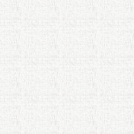
Осорхонаи Мирзо Турсунзода
Каратог
110 солагии шоири халқии
Тоҷикистон Мирзо Турсунзода / Mirzo
Tursunzoda