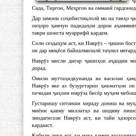
ҷ
Сада, Тиргон, Меҳргон ва оммавӣ гардонид
Дар замони соҳибистиқлолӣ мо на танҳо ҷ
онҳоро ҳамчун падидаҳои дорои аҳаммия
таври шоиста муаррифӣ кардем.
Соли сездаҳум аст, ки Наврӯз – ҷашни бос
он дар миқёси байналмилалӣ таҷлил мегард
Наврӯз мисли дигар ҷашнҳои аҷдодии мо
дорад.
Омили муттаҳидкунанда ва василаи ҳам
Наврӯз яке аз бузургтарин ҳикматҳои он
печидаи ҷаҳони имрӯза бисёр муҳим мебош
Густаришу ситоиши хираду дониш ва муҳа
миёни қавму миллатҳо ва шодиву нишо
зиндагисози Наврӯз аст, ки тайи ҳазорс
кардааст.
Қобили зикр аст, ки маҳз ҳамин хусусиятҳ