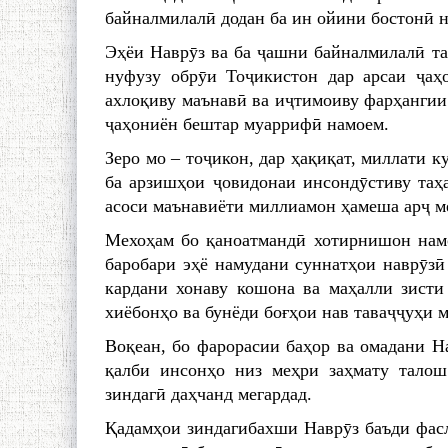
байналмилалӣ додан ба ин ойини бостонӣ 
Эҳёи Наврӯз ва ба ҷашни байналмилалӣ та
нуфузу обрӯи Тоҷикистон дар арсаи ҷаҳо
ахлоқиву маънавӣ ва иҷтимоиву фарҳангии
ҷаҳониён бештар муаррифӣ намоем.
Зеро мо – тоҷикон, дар ҳақиқат, миллати к
ба арзишҳои ҷовидонаи инсондӯстиву таҳа
асоси маънавиёти миллиамон ҳамеша арҷ м
Мехоҳам бо қаноатмандӣ хотирнишон намо
баробари эҳё намудани суннатҳои наврӯзӣ 
кардани хонаву кошона ва маҳалли зисти 
хиёбонҳо ва бунёди боғҳои нав таваҷҷуҳи 
Воқеан, бо фарорасии баҳор ва омадани На
қалби инсонҳо низ меҳри заҳмату талош
зиндагӣ даҳчанд мегардад.
Қадамҳои зиндагибахши Наврӯз баъди фасл