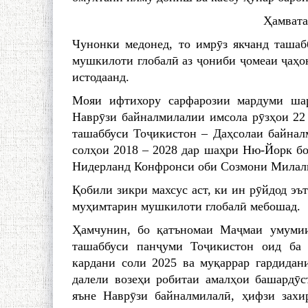
Ҳамвата
Чунонки медонед, то имрӯз якчанд ташаб
мушкилоти глобалӣ аз ҷониби ҷомеаи ҷаҳон
истодаанд.
Мояи ифтихору сарфарозии мардуми шар
Наврӯзи байналмилалии имсола рӯзҳои 22 
ташаббуси Тоҷикистон – Даҳсолаи байнал
солҳои 2018 – 2028 дар шаҳри Ню-Йорк б
Нидерланд Конфронси оби Созмони Милали
Қобили зикри махсус аст, ки ин рӯйдод э
муҳимтарин мушкилоти глобалӣ мебошад.
Ҳамчунин, бо қатъномаи Маҷмаи умуми
ташаббуси панҷуми Тоҷикистон оид ба
кардани соли 2025 ва муқаррар гардидан
далели возеҳи робитаи амалҳои башардӯс
яъне Наврӯзи байналмилалӣ, ҳифзи захир