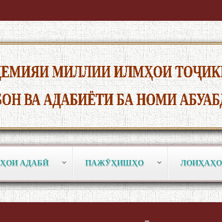
ҲОИ АДАБӢ
ПАЖӮҲИШҲО
ЛОИҲАҲО