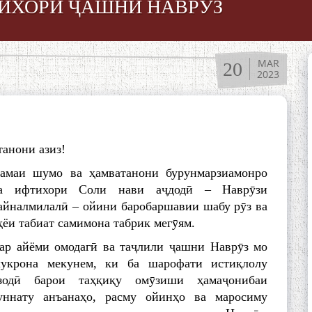
ИХОРИ ҶАШНИ НАВРӮЗ
MAR
20
2023
анони азиз!
амаи шумо ва ҳамватанони бурунмарзиамонро
а ифтихори Соли нави аҷдодӣ – Наврӯзи
айналмилалӣ – ойини баробаршавии шабу рӯз ва
ҳёи табиат самимона табрик мегӯям.
ар айёми омодагӣ ва таҷлили ҷашни Наврӯз мо
укрона мекунем, ки ба шарофати истиқлолу
зодӣ барои таҳқиқу омӯзиши ҳамаҷонибаи
уннату анъанаҳо, расму ойинҳо ва маросиму