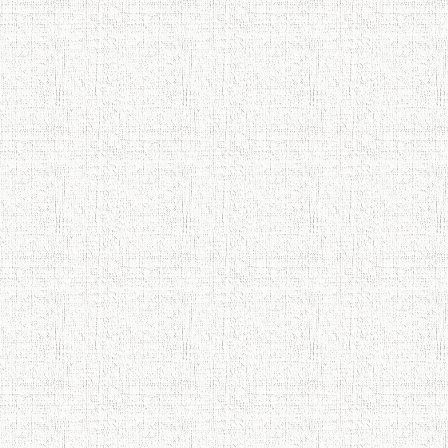
АБУЛҚОСИМ ЛОҲУТӢ / ABULQOSIM
LOHUTY/
Что знают в Ташкенте о Мирзо
Турсунзаде, чьим именем назвали
станцию метро?