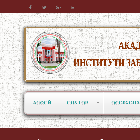
АСОСӢ
СОХТОР
ОСОРХОНА