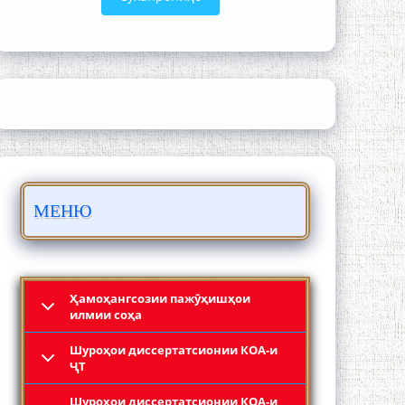
ШАРҲИ МУЛОҚОТ БО АҲЛИ ИЛМ ВА
МАОРИФИ КИШВАР АЗ ҶОНИБИ
ОЛИМОНИ АКАДЕМИЯИ МИЛЛИИ
ИЛМҲОИ ТОҶИКИСТОН
МЕНЮ
БО 4 000 000 СОМОНӢ ПАЙКАРА ВА
ОСОРХОНАИ МӮЪМИН ҚАНОАТ
СОХТА ШУД!
Ҳамоҳангсозии пажӯҳишҳои
илмии соҳа
Шyроҳои диссертатсионии КОА-и
ҶТ
Шyроҳои диссертатсионии КОА-и