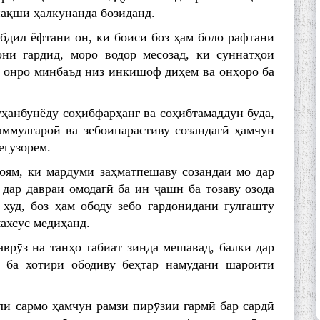
нақши ҳалкунанда бозиданд.
бдил ёфтани он, ки боиси боз ҳам боло рафтани
нӣ гардид, моро водор месозад, ки суннатҳои
 онро минбаъд низ инкишоф диҳем ва онҳоро ба
уҳанбунёду соҳибфарҳанг ва соҳибтамаддун буда,
ммулгароӣ ва зебоипарастиву созандагӣ ҳамчун
егузорем.
ям, ки мардуми заҳматпешаву созандаи мо дар
дар давраи омодагӣ ба ин ҷашн ба тозаву озода
худ, боз ҳам ободу зебо гардонидани гулгашту
махсус медиҳанд.
врӯз на танҳо табиат зинда мешавад, балки дар
 ба хотири ободиву беҳтар намудани шароити
и сармо ҳамчун рамзи пирӯзии гармӣ бар сардӣ