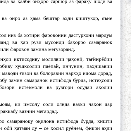
ида ва қалби онҳоро саршор аз фараҳу шодӣ ва
 ва онро аз ҳама бештар аҳли киштукор, яъне
сол низ ба хотири фаровонии дастурхони мардум
шанд ва ҳар рӯзи мусоиди баҳорро самаранок
сили фаровон замина мегузоранд.
онҳои иқтисодиву молиявии ҷаҳонӣ, тағйирёбии
мобиву хушксолии паёпай, инчунин, паҳншавии
маводи ғизоӣ ва болоравии нархҳо идома дорад,
обу замин самаранок истифода бурда, истеҳсоли
бозори истеъмолӣ ва рӯзгори осудаи аҳолии
моям, ки имсолу соли оянда вазъи ҷаҳон дар
раккабу вазнин мегардад.
ро самараноку оқилона истифода бурда, кишти
и обӣ ҳатман ду – се ҳосил рӯёнем, фикри аҳли