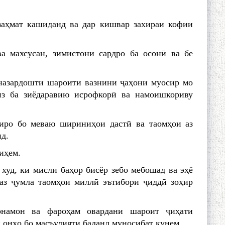
заҳмат кашиданд ва дар кишвар захираи кофии
а махсусан, зимистони сардро ба осонӣ ва бе
рназардошти шароити вазнини ҷаҳони муосир мо
из ба зиёдаравию исрофкорӣ ва намоишкориву
иро бо меваю шириниҳои дастӣ ва таомҳои аз
д.
иҳем.
худ, ки мисли баҳор бисёр зебо мебошад ва эҳё
аз ҷумла таомҳои миллӣ эътибори ҷиддӣ зоҳир
онамон ва фароҳам овардани шароит ҷиҳати
 онҳо бо масъулияти баланд муносибат кунем.