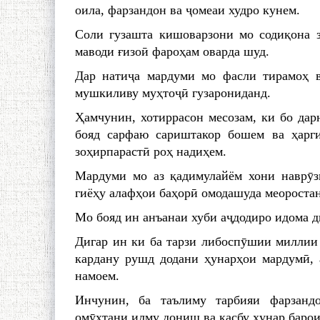
оила, фарзандон ва ҷомеаи худро кунем.
Соли гузашта кишоварзони мо содиқона 
маводи ғизоӣ фароҳам оварда шуд.
Дар натиҷа мардуми мо фасли тирамоҳ в
мушкиливу муҳтоҷӣ гузарониданд.
Ҳамчунин, хотиррасон месозам, ки бо да
бояд сарфаю сариштакор бошем ва ҳарг
зоҳирпарастӣ роҳ надиҳем.
Мардуми мо аз қадимулайём хони наврӯз
гиёҳу алафҳои баҳорӣ омодашуда меоростан
Мо бояд ин анъанаи хуби аҷдодиро идома д
Дигар ин ки ба тарзи либоспӯшии миллии 
кардану рушд додани ҳунарҳои мардумӣ, 
намоем.
Инчунин, ба таълиму тарбияи фарзанд
омӯхтани илму дониш ва касбу ҳунар барои