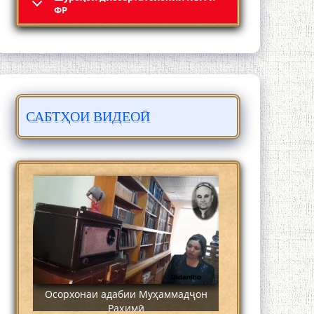
Кадамчо Худои Шарифзода
ФР
САБТҲОИ ВИДЕОӢ
Сайре дар Осорхона Муҳаммадҷон
Раҳимӣ
Осорхонаи адабии Муҳаммадҷон
Раҳимӣ