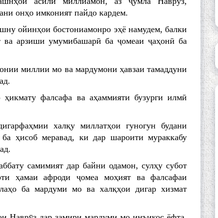
ашнҳои асили миллиамон, аз ҷумла Наврӯз,
ани онҳо имконият пайдо кардем.
ашну ойинҳои бостониамонро эҳё намудем, балки
т ва арзиши умумибашарӣ ба ҷомеаи ҷаҳонӣ ба
тонии миллии мо ва мардумони ҳавзаи тамаддуни
ад.
 ҳикмату фалсафа ва аҳаммияти бузурги илмӣ
дигарфаҳмии халқу миллатҳои гуногун будани
 ба ҳисоб меравад, ки дар шароити мураккабу
ад.
ббату самимият дар байни одамон, сулҳу субот
ти ҳамаи афроди ҷомеа моҳият ва фалсафаи
олаҳо ба мардуми мо ва халқҳои дигар хизмат
ои Наврӯз дар замири мардуми мо инъикос ёфта,