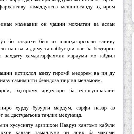
фарҳангиву тамаддунсоз мешиносанду эҳтиром
ринаи маънавии он ҷашни моҳиятан ва аслан
рӯз бо таърихи беш аз шашҳазорсолаи ғаниву
оли нав ва иқдому ташаббусҳои нав ба беҳтарин
а ваҳдату ҳамдигарфаҳмии мардуми мо табдил
ҷашни истиқлол азизу гиромӣ медорем ва ин ду
наву самимияти беандоза таҷлил менамоем.
ароӣ, эҳтирому арҷгузорӣ ба гуногуншаклии
ниро хурду бузурги мардум, сарфи назар аз
т ва дастҷамъона таҷлил мекунанд.
амин хусусияту арзишҳои Наврӯз ҳангоми қабули
арҳои ҳавзаи тамаддуни он доир ба мақоми