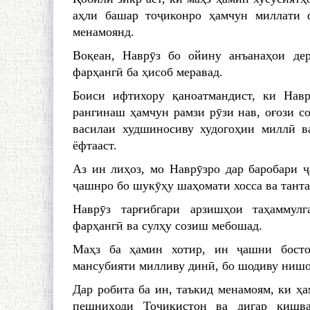
аҳли башар тоҷиконро ҳамчун миллати 
менамоянд.
Воқеан, Наврӯз бо ойину анъанаҳои де
фарҳангӣ ба ҳисоб меравад.
Боиси ифтихору қаноатмандист, ки Нав
рангинаш ҳамчун рамзи рӯзи нав, оғози с
василаи худшиносиву худогоҳии миллӣ в
ёфтааст.
Аз ин лиҳоз, мо Наврӯзро дар баробари 
ҷашнро бо шукӯҳу шаҳомати хосса ва танта
Наврӯз тарғибгари арзишҳои таҳаммулг
фарҳангӣ ва сулҳу созиш мебошад.
Маҳз ба ҳамин хотир, ин ҷашни босто
мансубияти милливу динӣ, бо шодиву нишо
Дар робита ба ин, таъкид менамоям, ки ҳ
пешниҳоди Тоҷикистон ва дигар кишв