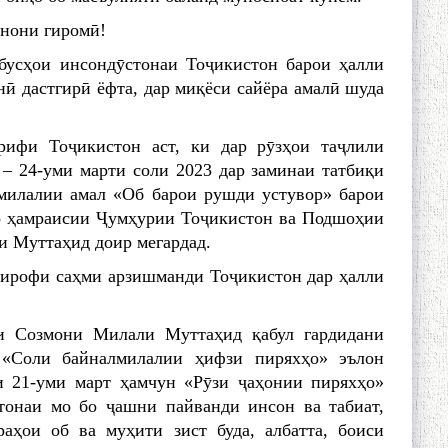
нони гиромӣ!
бусҳои инсондӯстонаи Тоҷикистон барои ҳалли
ӣ дастгирӣ ёфта, дар миқёси сайёра амалӣ шуда
ифи Тоҷикистон аст, ки дар рӯзҳои таҷлили
– 24-уми марти соли 2023 дар заминаи татбиқи
милалии амал «Об барои рушди устувор» барои
о ҳамраисии Ҷумҳурии Тоҷикистон ва Подшоҳии
 Муттаҳид доир мегардад.
ътирофи саҳми арзишманди Тоҷикистон дар ҳалли
и Созмони Милали Муттаҳид қабул гардидани
 «Соли байналмилалии ҳифзи пиряхҳо» эълон
и 21-уми март ҳамчун «Рӯзи ҷаҳонии пиряхҳо»
тонаи мо бо ҷашни пайванди инсон ва табиат,
аҳои об ва муҳити зист буда, албатта, боиси