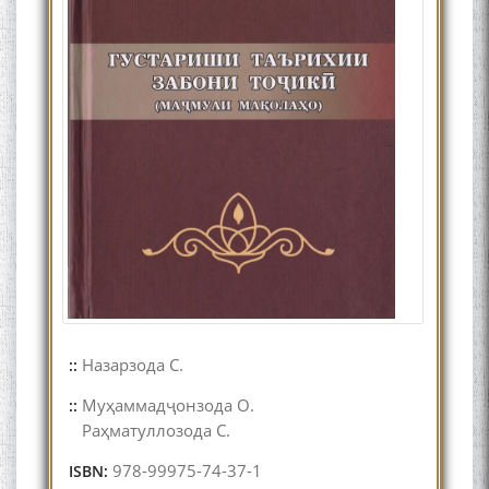
Назарзода С.
::
Муҳаммадҷонзода О.
::
Раҳматуллозода С.
978-99975-74-37-1
ISBN: