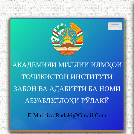
АКАДЕМИЯИ МИЛЛИИ ИЛМҲОИ
ТОҶИКИСТОН ИНСТИТУТИ
ЗАБОН ВА АДАБИЁТИ БА НОМИ
АБУАБДУЛЛОҲИ РӮДАКӢ
E-Mail:iza.rudaki@gmail.com