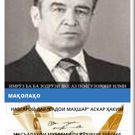
ИМРӮЗ БА БА ЗОДРӮЗИ ЯКЕ АЗ ПОЯГУЗОРОНИ ИЛМИ
ФОЛКЛОРШИНОСИИ ТОҶИК АКАДЕМИК РАҶАБ
МАҚОЛАҲО
АМОНОВ САД СОЛ ПУР ШУД.
НАВГАРОӢ ДАР “САДОИ МАҲШАР” АСКАР ҲАКИМ
МАСЪАЛАҲОИ МУБРАМИ ПАЖӮҲИШИ ЗАБОНИ