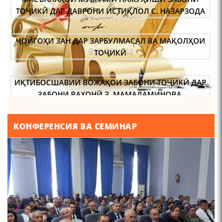
ТОҶИКӢ ДАР ДАВРОНИ ИСТИҚЛОЛ С. НАЗАРЗОДА
ҶОЙГОҲИ ЗАН ДАР ЗАРБУЛМАСАЛ ВА МАҚОЛҲОИ
ТОҶИКӢ
ИҚТИБОСШАВИИ ВОЖАҲОИ ЗАБОНИ ТОҶИКӢ ДАР
ЗАБОНИ ВАХОНӢ З. МАМАДАМИНОВА.
ТАҲҚИҚ ВА РАМЗКУШОИИ БАРХЕ АЗ ВОЖАҲОИ
КОНФЕРЕНСИЯ ВА СЕМИНАР
ҶУҒРОФИИ ВАРЗОБ (ДАР АСОСИ МАВОДИ
ЗАБОНҲОИ ШАРҚИИ ЭРОНӢ) МИРЗОЕВ
САЙФИДДИН ҶАБОРОВИЧ.
ШИНОХТ ДАР ЗАМИНАИ ЭЪТИҚОД ВА ЭЪТИРОФ
ФИРДАВСӢ ВА ДАҚИҚӢ