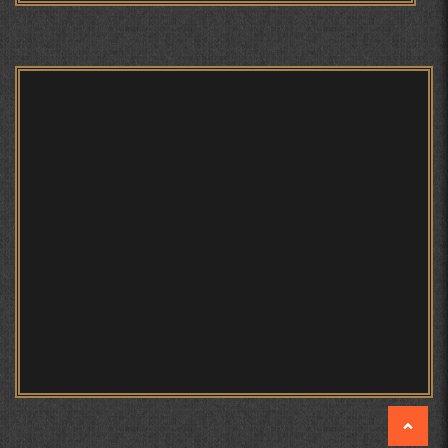
БЕРУНӢ ВА ЁДКАРДИ ҶАШНИ САДА
САНЪАТҲОИ БАДЕИИ МАЪНОӢ ДАР АШЪОРИ
КАМОЛИ ХУҶАНДӢ ЗУЛФИЯ ИСМАТОВА.
МИРЗО ТУРСУНЗОДА – ШОИРИ ВАТАНХОҲ ВА
ИНСОНДӮСТ
ПРЕДПОСЫЛКИ СТАНОВЛЕНИЯ
ФИЛОЛОГИЧЕСКОГО РОМАНА В ТАДЖИКСКОЙ
МУРУВВАТИЁН ДЖ. ДЖ.
МОҲИЯТИ ИҶТИМОИИ ТАСВИР ДАР ШЕЪРИ ҚУТБӢ
КИРОМ