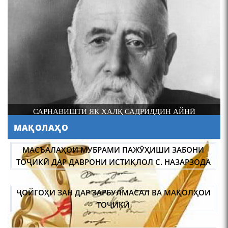
МАСЪАЛАҲОИ МУБРАМИ ПАЖӮҲИШИ ЗАБОНИ
САРНАВИШТИ ЯК ХАЛҚ САДРИДДИН АЙНӢ
ТОҶИКӢ ДАР ДАВРОНИ ИСТИҚЛОЛ С. НАЗАРЗОДА
МАҚОЛАҲО
ҶОЙГОҲИ ЗАН ДАР ЗАРБУЛМАСАЛ ВА МАҚОЛҲОИ
ТОҶИКӢ
ИҚТИБОСШАВИИ ВОЖАҲОИ ЗАБОНИ ТОҶИКӢ ДАР
ЗАБОНИ ВАХОНӢ З. МАМАДАМИНОВА.