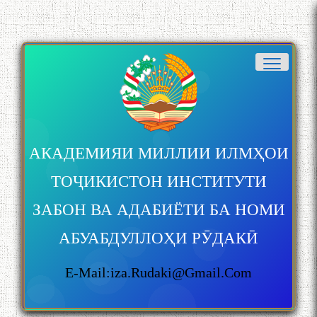
АКАДЕМИЯИ МИЛЛИИ ИЛМҲОИ
ТОҶИКИСТОН ИНСТИТУТИ
ЗАБОН ВА АДАБИЁТИ БА НОМИ
АБУАБДУЛЛОҲИ РӮДАКӢ
E-Mail:iza.rudaki@gmail.com