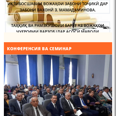
ТАҲҚИҚ ВА РАМЗКУШОИИ БАРХЕ АЗ ВОЖАҲОИ
ҶУҒРОФИИ ВАРЗОБ (ДАР АСОСИ МАВОДИ
ЗАБОНҲОИ ШАРҚИИ ЭРОНӢ) МИРЗОЕВ
САЙФИДДИН ҶАБОРОВИЧ.
ШИНОХТ ДАР ЗАМИНАИ ЭЪТИҚОД ВА ЭЪТИРОФ
КОНФЕРЕНСИЯ ВА СЕМИНАР
ФИРДАВСӢ ВА ДАҚИҚӢ
ҚАСИДАИ ГУМШУДАИ РӮДАКӢ ШАМСИДДИН
МУҲАММАДӢ.
ТВ САЁҲӢ: ИНЪИКОСИ ЧОРАБИНӢ БА МУНОСИБАТИ
ҶАШНИ ВАҲДАТИ МИЛЛӢ ДАР АМИТ
ПРЕДПОСЫЛКИ СТАНОВЛЕНИЯ