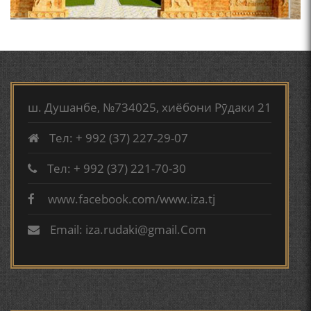
ВА АДАБИЁТИ БА НОМИ РӮДАКИИ АМИТ
КИРОМИ БУХОРӢ ШОИРИ ИНСОНДӮСТ УСМОНОВА
ГУЛБАҲОР.
ТАҶАССУМИ ҲАСБИ ҲОЛ ДАР ҒАЗАЛИЁТИ КИРОМИ
ш. Душанбе, №734025, хиёбони Рӯдаки 21
БУХОРОӢ УСМОНОВА Г.Ф.
Тел: + 992 (37) 227-29-07
БЕРУНӢ ВА НАВРӮЗИ АҶАМ
Тел: + 992 (37) 221-70-30
www.facebook.com/www.iza.tj
БЕРУНӢ ВА ЁДКАРДИ ҶАШНИ САДА
Email: iza.rudaki@gmail.Com
САНЪАТҲОИ БАДЕИИ МАЪНОӢ ДАР АШЪОРИ
КАМОЛИ ХУҶАНДӢ ЗУЛФИЯ ИСМАТОВА.