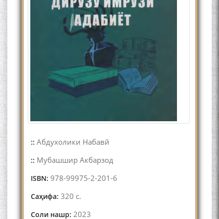
Абдухолики Набавй
::
Мубашшир Акбарзод
::
978-99975-2-201-6
ISBN:
320 с.
Саҳифа:
2023
Соли нашр: