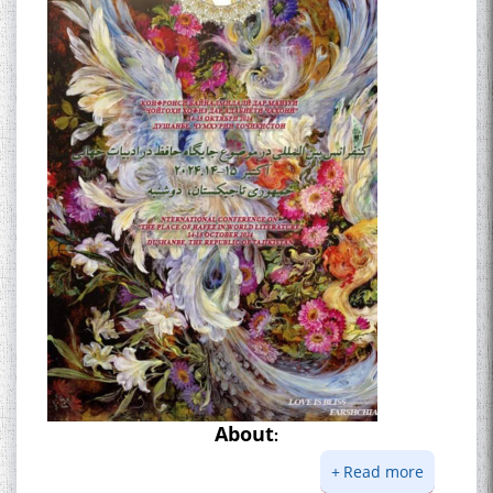
БА МУНОСИБАТИ
БУЗУРГДОШТИ РӮЗИ РӮДАКӢ
Дар Академияи миллии
илмҳои Тоҷикистон бахшида
ба 100-солагии мунаққиду
адабиётшинос Соҳиб
Табаров ҳамоиши илмӣ-
About
:
назариявӣ баргузор гардид.
Read more
about