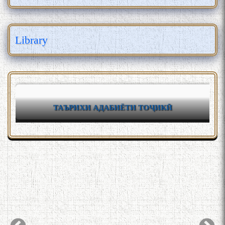
Library
ТАЪРИХИ АДАБИЁТИ ТОҶИКӢ