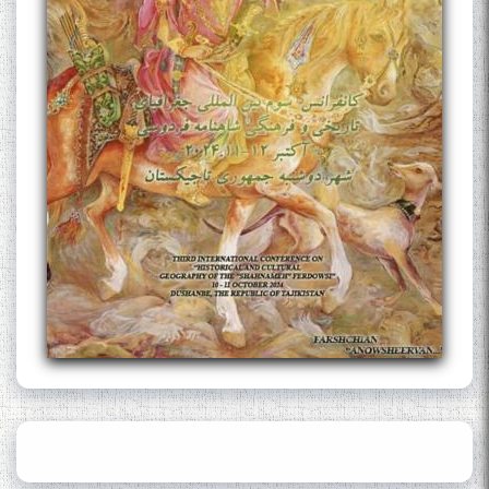
Муъмин Қаноат\Meeting of
young talents with Mumyin
Kanoat
The Persian Gulf Beautiful
poetry from Устод Мумин
Қаноат (Ustod Mumin Qanoat)
and Master Mehryar
Mehrafarin about the conflict
of the name of the Persian
Gulf
Сайри Дарвоз бо Мӯъмин
Қаноат: Чанор ҳам "гап"
мезанад