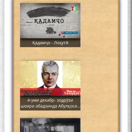
Қадамҷо - Лоҳутӣ
4-уми декабр- зодрӯзи
шоири абадзинда Абулқосим
Лоҳутӣ