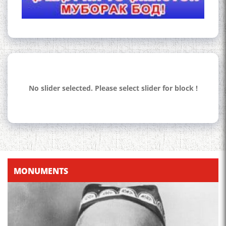
Осорхонаи Мирзо
Турсунзода Каратог
No slider selected. Please select slider for block !
110 солагии шоири халқии
Тоҷикистон Мирзо
Турсунзода / Mirzo
Tursunzoda
MONUMENTS
ЧЕХРАХОИ АСЛИИ МИРЗО
ТУРСУНЗОДА