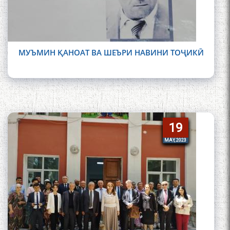
МУЪМИН ҚАНОАТ ВА ШЕЪРИ НАВИНИ ТОҶИКӢ
19
19
MAY, 2023