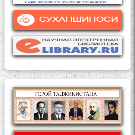
Кадамчо Худои Шарифзода
Сайре дар Осорхона
Муҳаммадҷон Раҳимӣ