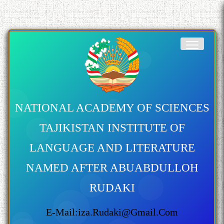
NATIONAL ACADEMY OF SCIENCES
TAJIKISTAN INSTITUTE OF
LANGUAGE AND LITERATURE
NAMED AFTER ABUABDULLOH
RUDAKI
E-Mail:iza.rudaki@gmail.com