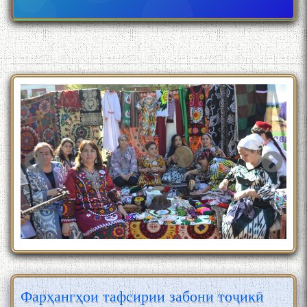
Фарҳангҳои тафсирии забони тоҷикӣ