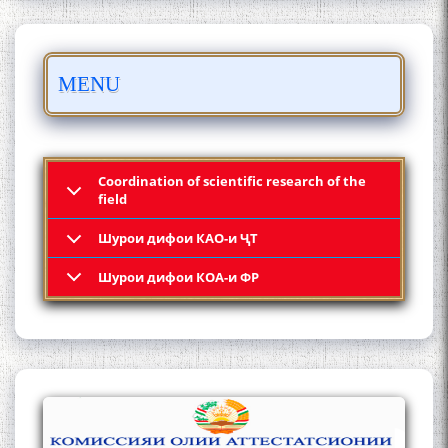
MENU
ШАРҲИ МУЛОҚОТ БО АҲЛИ
ИЛМ ВА МАОРИФИ КИШВАР
АЗ ҶОНИБИ ОЛИМОНИ
Coordination of scientific research of the
АКАДЕМИЯИ МИЛЛИИ
field
ИЛМҲОИ ТОҶИКИСТОН
Шурои дифои КАО-и ҶТ
Шурои дифои КОА-и ФР
БО 4 000 000 СОМОНӢ
ПАЙКАРА ВА ОСОРХОНАИ
МӮЪМИН ҚАНОАТ СОХТА
ШУД!