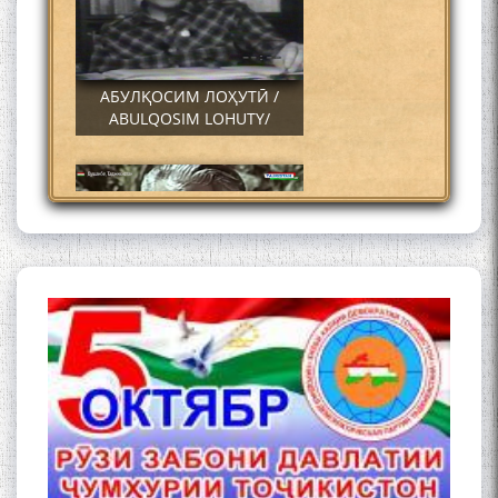
АБУЛҚОСИМ ЛОҲУТӢ /
ABULQOSIM LOHUTY/
Что знают в Ташкенте о
Мирзо Турсунзаде, чьим
именем назвали станцию
метро?