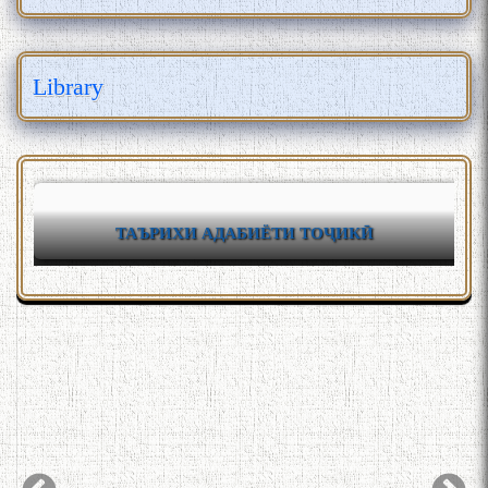
Library
ТАЪРИХИ АДАБИЁТИ ТОҶИКӢ