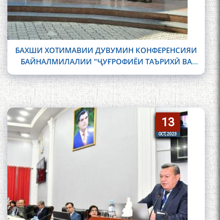
БАХШИ ХОТИМАВИИ ДУВУМИН КОНФЕРЕНСИЯИ
БАЙНАЛМИЛАЛИИ "ҶУҒРОФИЁИ ТАЪРИХӢ ВА
ФАРҲАНГИИ "ШОҲНОМА"-И ФИРДАВСӢ ДАР
ТОЛОРИ АМИТ
13
13
OCT, 2023