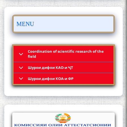
MENU
ШАРҲИ МУЛОҚОТ БО АҲЛИ
ИЛМ ВА МАОРИФИ КИШВАР
АЗ ҶОНИБИ ОЛИМОНИ
Coordination of scientific research of the
АКАДЕМИЯИ МИЛЛИИ
field
ИЛМҲОИ ТОҶИКИСТОН
Шурои дифои КАО-и ҶТ
Шурои дифои КОА-и ФР
БО 4 000 000 СОМОНӢ
ПАЙКАРА ВА ОСОРХОНАИ
МӮЪМИН ҚАНОАТ СОХТА
ШУД!