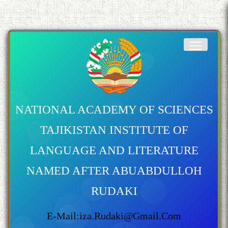
NATIONAL ACADEMY OF SCIENCES
TAJIKISTAN INSTITUTE OF
LANGUAGE AND LITERATURE
NAMED AFTER ABUABDULLOH
RUDAKI
E-Mail:iza.rudaki@gmail.com