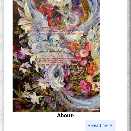
БА МУНОСИБАТИ
БУЗУРГДОШТИ РӮЗИ РӮДАКӢ
Дар Академияи миллии
илмҳои Тоҷикистон бахшида
ба 100-солагии мунаққиду
адабиётшинос Соҳиб
Табаров ҳамоиши илмӣ-
About
:
назариявӣ баргузор гардид.
Read more
about