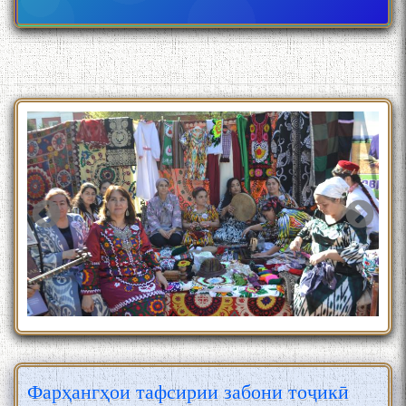
Фарҳангҳои тафсирии забони тоҷикӣ