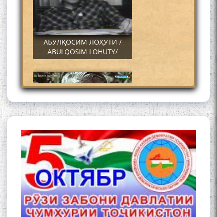
АБУЛҚОСИМ ЛОҲУТӢ /
ABULQOSIM LOHUTY/
Что знают в Ташкенте о
Мирзо Турсунзаде, чьим
именем назвали станцию
метро?