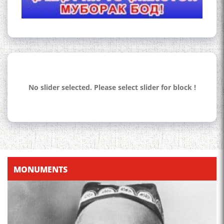
Осорхонаи Мирзо
Турсунзода Каратог
No slider selected. Please select slider for block !
110 солагии шоири халқии
Тоҷикистон Мирзо
Турсунзода / Mirzo
Tursunzoda
MONUMENTS
ЧЕХРАХОИ АСЛИИ МИРЗО
ТУРСУНЗОДА