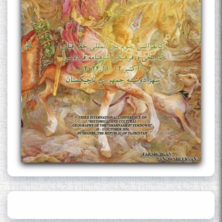
Муъмин Қаноат\Meeting of
young talents with Mumyin
Kanoat
The Persian Gulf Beautiful
poetry from Устод Мумин
Қаноат (Ustod Mumin Qanoat)
and Master Mehryar
Mehrafarin about the conflict
of the name of the Persian
Gulf
Сайри Дарвоз бо Мӯъмин
Қаноат: Чанор ҳам "гап"
мезанад