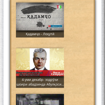
Қадамҷо - Лоҳутӣ
4-уми декабр- зодрӯзи
шоири абадзинда Абулқосим
Лоҳутӣ