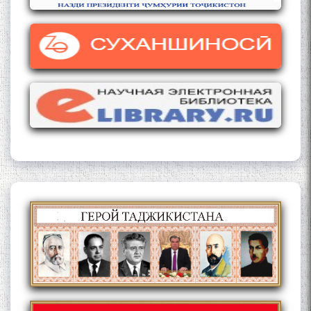
Кадамчо Худои Шарифзода
Сайре дар Осорхона
Муҳаммадҷон Раҳимӣ