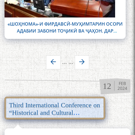
«ШОҲНОМА»-И ФИРДАВСӢ-МУҲИМТАРИН ОСОРИ
АДАБИИ ЗАБОНИ ТОҶИКӢ ВА ҶАҲОН. ДАР
ДУШАНБЕ КОНФЕРЕНСИЯИ БАЙНАЛМИЛАЛӢ
ДОИР ШУД
Pages
…
…
FEB
12
2024
Third International Conference on
“Historical and Cultural
Geography of the “Shahnameh”
Ferdowsi”