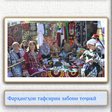
Фарҳангҳои тафсирии забони тоҷикӣ