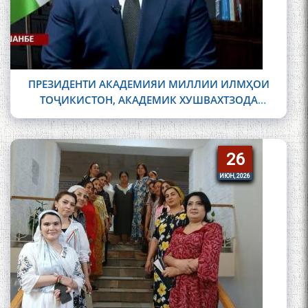
ПРЕЗИДЕНТИ АКАДЕМИЯИ МИЛЛИИ ИЛМҲОИ
ТОҶИКИСТОН, АКАДЕМИК ХУШВАХТЗОДА
ҚОБИЛҶОН ХУШВАХТ
26
26
ИЮН, 2026