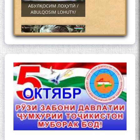
АБУЛҚОСИМ ЛОҲУТӢ /
ABULQOSIM LOHUTY/
Что знают в Ташкенте о
Мирзо Турсунзаде, чьим
именем назвали станцию
метро?
Осорхонаи Мирзо
Турсунзода Каратог