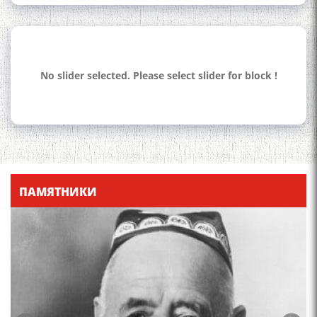
No slider selected. Please select slider for block !
110 солагии шоири халқии
Тоҷикистон Мирзо
Турсунзода / Mirzo
Tursunzoda
ПАМЯТНИКИ
ЧЕХРАХОИ АСЛИИ МИРЗО
ТУРСУНЗОДА