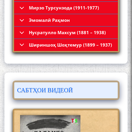
Мирзо Турсунзода (1911-1977)
Эмомалӣ Раҳмон
Нусратулло Махсум (1881 – 1938)
Қадамҷо: Муҳаммадҷон
Шириншоҳ Шоҳтемур (1899 – 1937)
Раҳимӣ
САБТҲОИ ВИДЕОӢ
ЛОҲУТӢ - ФИЛМИ
МУСТАНАД