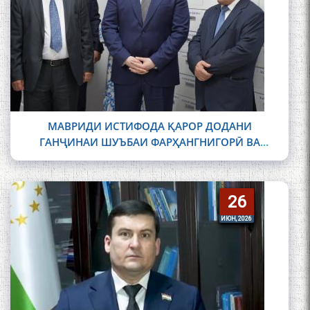
МАВРИДИ ИСТИФОДА ҚАРОР ДОДАНИ
ГАНҶИНАИ ШУЪБАИ ФАРҲАНГНИГОРӢ ВА
ИСТИЛОҲОТ ДАР ИНСТИТУТИ ЗАБОН ВА
АДАБИЁТИ БА НОМИ АБУАБДУЛЛОҲИ РӮДАКИИ
АМИТ
26
26
ИЮН, 2026