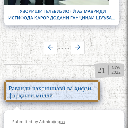
ГУЗОРИШИ ТЕЛЕВИЗИОНӢ АЗ МАВРИДИ
ИСТИФОДА ҚАРОР ДОДАНИ ГАНҶИНАИ ШУЪБАИ
ФАРҲАНГНИГОРӢ ВА ИСТИЛОҲОТ ДАР
ИНСТИТУТИ ЗАБОН ВА АДАБИЁТИ БА НОМИ
АБУАБДУЛЛОҲИ РӮДАКӢ, ТАЪМИРИ ИНСТИТУТИ
Страницы
ДАВЛАТ ВА ҲУҚУҚИ АМИТ ИҚДОМИ НАВБАТӢ
…
…
ДАР ОСТОНАИ ҶАШНИ ИСТИҚЛОЛИ ДАВЛАТӢ ВА
ВАҲ
NOV
21
2022
Раванди ҷаҳонишавӣ ва ҳифзи
фарҳанги миллӣ
Submitted by
Admin
7822