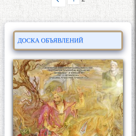
Страницы
миллӣ
МУТАФАККИР ВА ОРИФИ
ЗАБОНУ АДАБИ ТОҶИК
ДОСКА ОБЪЯВЛЕНИЙ
به عبارت دیگر: گفتگو با مومن
قناعت Mumin Qanoat
Сухбати навқаламон бо
Муъмин Қаноат\Meeting of
young talents with Mumyin
Kanoat