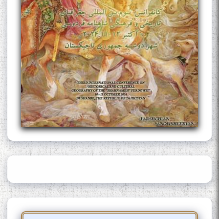
The Persian Gulf Beautiful
poetry from Устод Мумин
Қаноат (Ustod Mumin Qanoat)
and Master Mehryar
Mehrafarin about the conflict
of the name of the Persian
Gulf
Сайри Дарвоз бо Мӯъмин
Қаноат: Чанор ҳам "гап"
мезанад