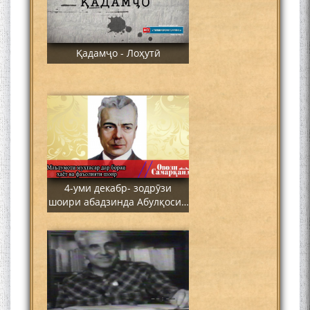
Қадамҷо - Лоҳутӣ
4-уми декабр- зодрӯзи
шоири абадзинда Абулқосим
Лоҳутӣ