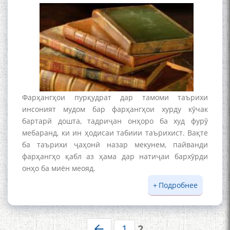
БА МУНОСИБАТИ
БУЗУРГДОШТИ РӮЗИ РӮДАКӢ
Фарҳангҳои пурқудрат дар тамоми таърихи
инсоният мудом бар фарҳангҳои хурду кӯчак
Дар Академияи миллии
бартарӣ дошта, тадриҷан онҳоро ба худ фурӯ
илмҳои Тоҷикистон бахшида
мебаранд, ки ин ҳодисаи табиии таърихист. Вақте
ба 100-солагии мунаққиду
ба таърихи ҷаҳонӣ назар мекунем, пайванди
адабиётшинос Соҳиб
фарҳангҳо қабл аз ҳама дар натиҷаи бархӯрди
Табаров ҳамоиши илмӣ-
онҳо ба миён меояд.
назариявӣ баргузор гардид.
Подробнее
о Раванд
ҷаҳониш
ва ҳифзи
МАВЛОНО ҶАЛОЛИДДИНИ
фарҳанг
1
2
БАЛХӢ БУЗУРГТАРИН