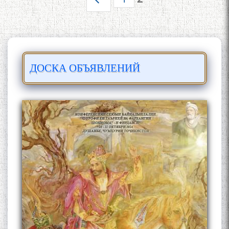
Страницы
миллӣ
МУТАФАККИР ВА ОРИФИ
ЗАБОНУ АДАБИ ТОҶИК
ДОСКА ОБЪЯВЛЕНИЙ
به عبارت دیگر: گفتگو با مومن
قناعت Mumin Qanoat
Сухбати навқаламон бо
Муъмин Қаноат\Meeting of
young talents with Mumyin
Kanoat