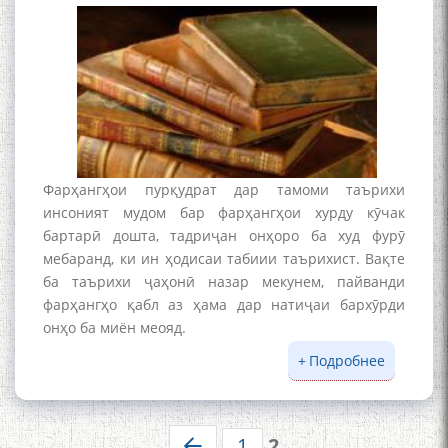
БА МУНОСИБАТИ
БУЗУРГДОШТИ РӮЗИ РӮДАКӢ
Фарҳангҳои пурқудрат дар тамоми таърихи
инсоният мудом бар фарҳангҳои хурду кӯчак
Дар Академияи миллии
бартарӣ дошта, тадриҷан онҳоро ба худ фурӯ
илмҳои Тоҷикистон бахшида
мебаранд, ки ин ҳодисаи табиии таърихист. Вақте
ба 100-солагии мунаққиду
ба таърихи ҷаҳонӣ назар мекунем, пайванди
адабиётшинос Соҳиб
фарҳангҳо қабл аз ҳама дар натиҷаи бархӯрди
Табаров ҳамоиши илмӣ-
онҳо ба миён меояд.
назариявӣ баргузор гардид.
Подробнее
о Раванд
ҷаҳониш
ва ҳифзи
МАВЛОНО ҶАЛОЛИДДИНИ
фарҳанг
1
2
БАЛХӢ БУЗУРГТАРИН