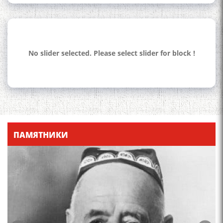
No slider selected. Please select slider for block !
110 солагии шоири халқии
Тоҷикистон Мирзо
Турсунзода / Mirzo
Tursunzoda
ПАМЯТНИКИ
ЧЕХРАХОИ АСЛИИ МИРЗО
ТУРСУНЗОДА