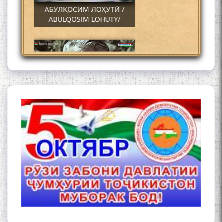
АБУЛҚОСИМ ЛОҲУТӢ /
ABULQOSIM LOHUTY/
Что знают в Ташкенте о
Мирзо Турсунзаде, чьим
именем назвали станцию
метро?
Осорхонаи Мирзо
Турсунзода Каратог