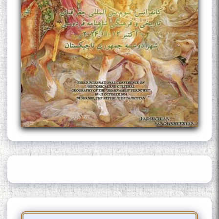
The Persian Gulf Beautiful
poetry from Устод Мумин
Қаноат (Ustod Mumin Qanoat)
and Master Mehryar
Mehrafarin about the conflict
of the name of the Persian
Gulf
Сайри Дарвоз бо Мӯъмин
Қаноат: Чанор ҳам "гап"
мезанад