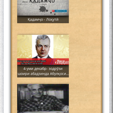
Қадамҷо - Лоҳутӣ
4-уми декабр- зодрӯзи
шоири абадзинда Абулқосим
Лоҳутӣ