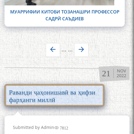
МУАРРИФИИ КИТОБИ ТОЗАНАШРИ ПРОФЕССОР
САДРӢ САЪДИЕВ
Страницы
…
…
NOV
21
2022
Раванди ҷаҳонишавӣ ва ҳифзи
фарҳанги миллӣ
Submitted by
Admin
7812