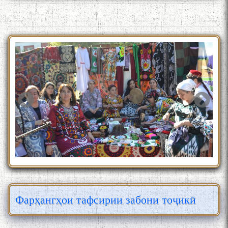
Фарҳангҳои тафсирии забони тоҷикӣ