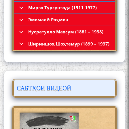
Мирзо Турсунзода (1911-1977)
Эмомалӣ Раҳмон
Нусратулло Махсум (1881 – 1938)
Қадамҷо: Муҳаммадҷон
Шириншоҳ Шоҳтемур (1899 – 1937)
Раҳимӣ
САБТҲОИ ВИДЕОӢ
ЛОҲУТӢ - ФИЛМИ
МУСТАНАД