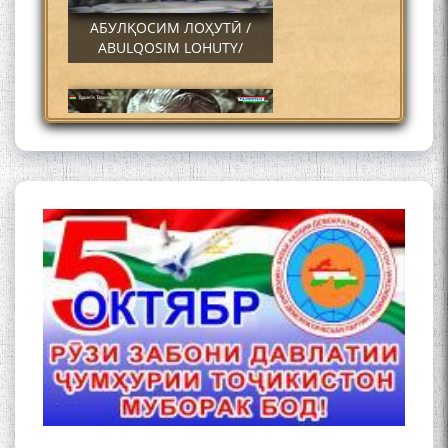
АБУЛҚОСИМ ЛОҲУТӢ /
ABULQOSIM LOHUTY/
Что знают в Ташкенте о
Мирзо Турсунзаде, чьим
именем назвали станцию
метро?
Осорхонаи Мирзо
Турсунзода Каратог