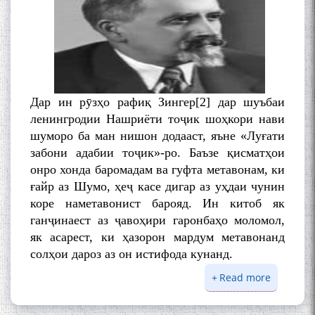
БА МУНОСИБАТИ
БУЗУРГДОШТИ РӮЗИ РӮДАКӢ
Дар ин рӯзҳо рафиқ Зингер[2] дар шуъбаи
ленингродии Нашриёти тоҷик шоҳкори нави
шуморо ба ман нишон додааст, яъне «Луғати
забони адабии тоҷик»-ро. Баъзе қисматҳои
Дар Академияи миллии
онро хонда баромадам ва гуфта метавонам, ки
илмҳои Тоҷикистон бахшида
ғайр аз Шумо, ҳеҷ касе дигар аз уҳдаи чунин
ба 100-солагии мунаққиду
коре наметавонист барояд. Ин китоб як
адабиётшинос Соҳиб
ганҷинаест аз ҷавоҳири гаронбаҳо моломол,
Табаров ҳамоиши илмӣ-
як асарест, ки ҳазорон мардум метавонанд
назариявӣ баргузор гардид.
солҳои дароз аз он истифода кунанд.
Read more
about
НОМАИ Е
МАВЛОНО ҶАЛОЛИДДИНИ
БЕРТЕЛС