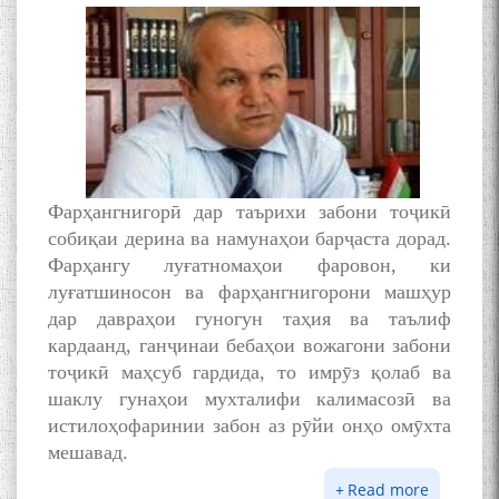
Фарҳангнигорӣ дар таърихи забони тоҷикӣ
собиқаи дерина ва намунаҳои барҷаста дорад.
Фарҳангу луғатномаҳои фаровон, ки
луғатшиносон ва фарҳангнигорони машҳур
дар давраҳои гуногун таҳия ва таълиф
кардаанд, ганҷинаи бебаҳои вожагони забони
тоҷикӣ маҳсуб гардида, то имрӯз қолаб ва
шаклу гунаҳои мухталифи калимасозӣ ва
истилоҳофаринии забон аз рӯйи онҳо омӯхта
мешавад.
Read more
about