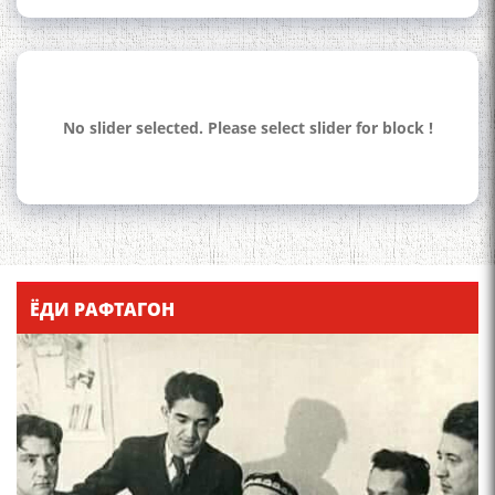
No slider selected. Please select slider for block !
110 солагии шоири халқии
Тоҷикистон Мирзо
Турсунзода / Mirzo
Tursunzoda
ЁДИ РАФТАГОН
ЧЕХРАХОИ АСЛИИ МИРЗО
ТУРСУНЗОДА