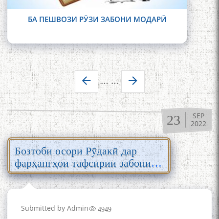
БА ПЕШВОЗИ РӮЗИ ЗАБОНИ МОДАРӢ
Pages
…
…
SEP
23
2022
Бозтоби осори Рӯдакӣ дар
фарҳангҳои тафсирии забони
тоҷикӣ
Submitted by
Admin
4949