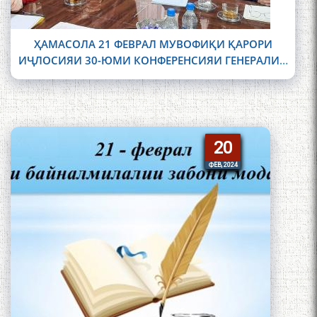
ҲАМАСОЛА 21 ФЕВРАЛ МУВОФИҚИ ҚАРОРИ
ИҶЛОСИЯИ 30-ЮМИ КОНФЕРЕНСИЯИ ГЕНЕРАЛИИ
ЮНЕСКО ДАР ТАМОМИ ДУНЁ РӮЗИ
20
20
ФЕВ, 2024