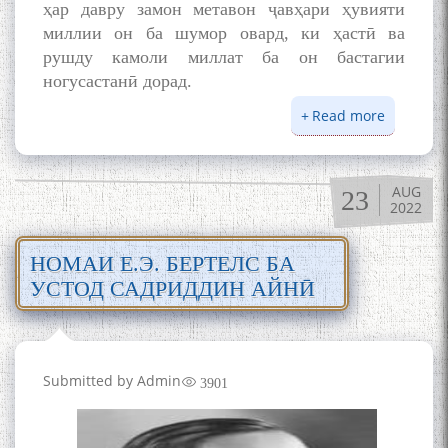
ҳар давру замон метавон ҷавҳари ҳувияти
миллии он ба шумор овард, ки ҳастӣ ва
рушду камоли миллат ба он бастагии
ногусастанӣ дорад.
Read more
about
ЗАБОНИ
ТОҶИКӢ
ВА
AUG
23
ҲУВИЯТ
2022
МИЛЛӢ
НОМАИ Е.Э. БЕРТЕЛС БА
УСТОД САДРИДДИН АЙНӢ
Submitted by
Admin
3901