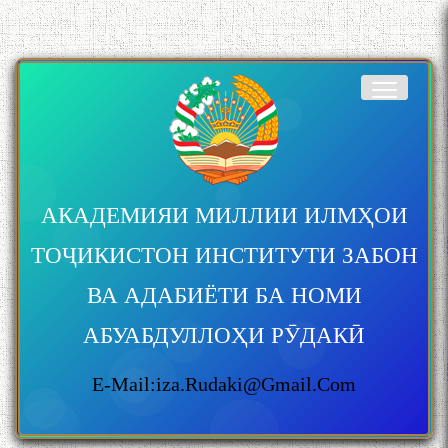
АКАДЕМИЯИ МИЛЛИИ ИЛМҲОИ
ТОҶИКИСТОН ИНСТИТУТИ ЗАБОН
ВА АДАБИЁТИ БА НОМИ
АБУАБДУЛЛОҲИ РӮДАКӢ
E-Mail:iza.rudaki@gmail.com