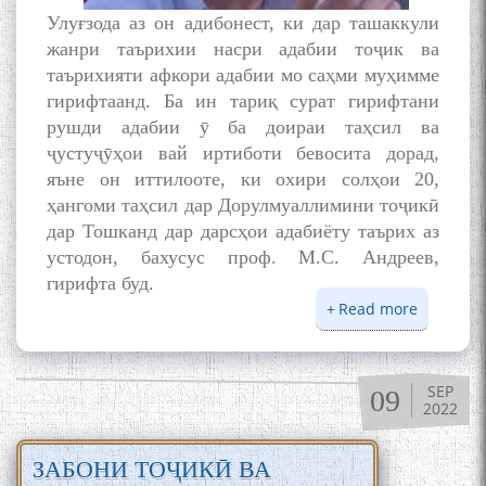
Улуғзода аз он адибонест, ки дар ташаккули
жанри таърихии насри адабии тоҷик ва
таърихияти афкори адабии мо саҳми муҳимме
гирифтаанд. Ба ин тариқ сурат гирифтани
рушди адабии ӯ ба доираи таҳсил ва
ҷустуҷӯҳои вай иртиботи бевосита дорад,
яъне он иттилооте, ки охири солҳои 20,
ҳангоми таҳсил дар Дорулмуаллимини тоҷикӣ
дар Тошканд дар дарсҳои адабиёту таърих аз
устодон, бахусус проф. М.С. Андреев,
гирифта буд.
Read more
about
УСТОД
РӮДАКӢ
ДАР
SEP
09
ТАСВИР
2022
СОТИМ
УЛУҒЗО
ЗАБОНИ ТОҶИКӢ ВА