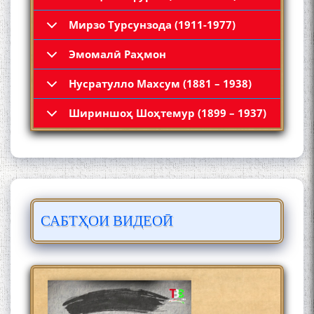
Мирзо Турсунзода (1911-1977)
Эмомалӣ Раҳмон
Нусратулло Махсум (1881 – 1938)
Қадамҷо: Муҳаммадҷон
Шириншоҳ Шоҳтемур (1899 – 1937)
Раҳимӣ
САБТҲОИ ВИДЕОӢ
ЛОҲУТӢ - ФИЛМИ
МУСТАНАД