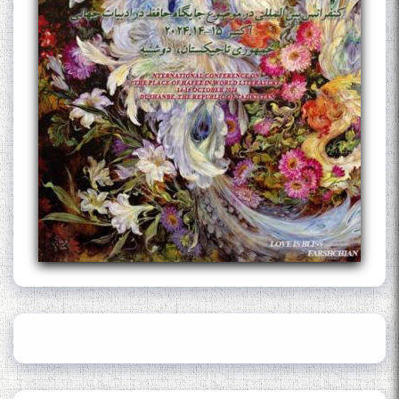
The Persian Gulf Beautiful
poetry from Устод Мумин
Қаноат (Ustod Mumin Qanoat)
and Master Mehryar
Mehrafarin about the conflict
of the name of the Persian
Gulf
Сайри Дарвоз бо Мӯъмин
Қаноат: Чанор ҳам "гап"
мезанад