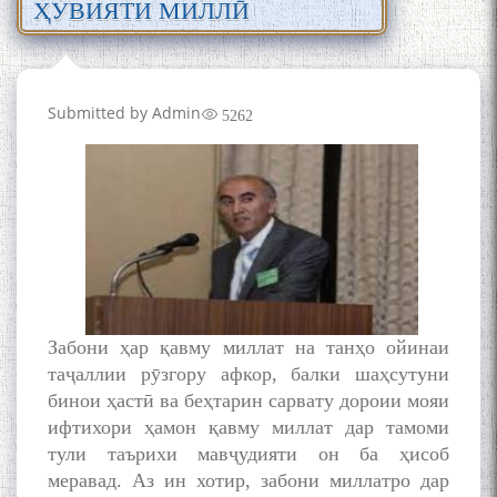
ҲУВИЯТИ МИЛЛӢ
Submitted by
Admin
5262
Забони ҳар қавму миллат на танҳо ойинаи
таҷаллии рӯзгору афкор, балки шаҳсутуни
бинои ҳастӣ ва беҳтарин сарвату дороии мояи
ифтихори ҳамон қавму миллат дар тамоми
тули таърихи мавҷудияти он ба ҳисоб
меравад. Аз ин хотир, забони миллатро дар