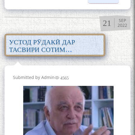
Бозтоби
осори
Рӯдакӣ д
SEP
21
фарҳанг
2022
тафсири
забони
УСТОД РӮДАКӢ ДАР
тоҷикӣ
ТАСВИРИ СОТИМ
УЛУҒЗОДА
Submitted by
Admin
4565