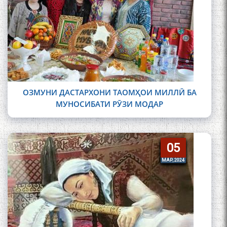
ОЗМУНИ ДАСТАРХОНИ ТАОМҲОИ МИЛЛӢ БА
МУНОСИБАТИ РӮЗИ МОДАР
05
05
МАР, 2024