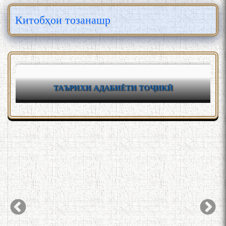
Китобҳои тозанашр
ТАЪРИХИ АДАБИЁТИ ТОҶИКӢ