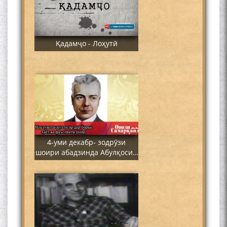
Қадамҷо - Лоҳутӣ
4-уми декабр- зодрӯзи
шоири абадзинда Абулқосим
Лоҳутӣ