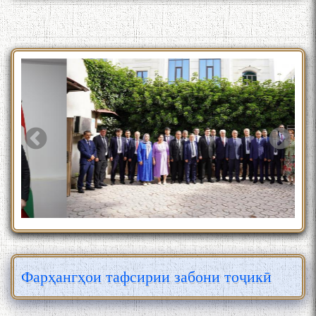
Фарҳангҳои тафсирии забони тоҷикӣ