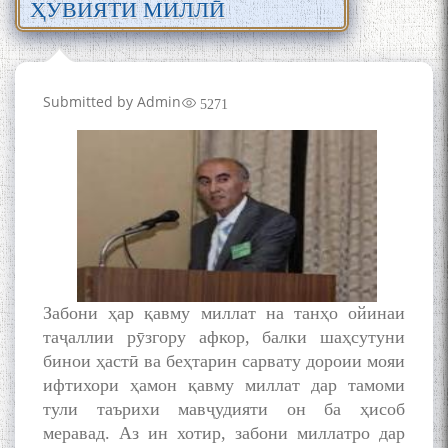
ҲУВИЯТИ МИЛЛӢ
Submitted by
Admin
5271
Забони ҳар қавму миллат на танҳо ойинаи
таҷаллии рӯзгору афкор, балки шаҳсутуни
бинои ҳастӣ ва беҳтарин сарвату дороии мояи
ифтихори ҳамон қавму миллат дар тамоми
тули таърихи мавҷудияти он ба ҳисоб
меравад. Аз ин хотир, забони миллатро дар