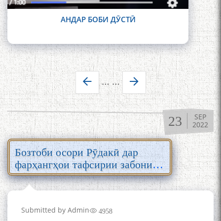
АНДАР БОБИ ДӮСТӢ
Pages
…
…
SEP
23
2022
Бозтоби осори Рӯдакӣ дар
фарҳангҳои тафсирии забони
тоҷикӣ
Submitted by
Admin
4958