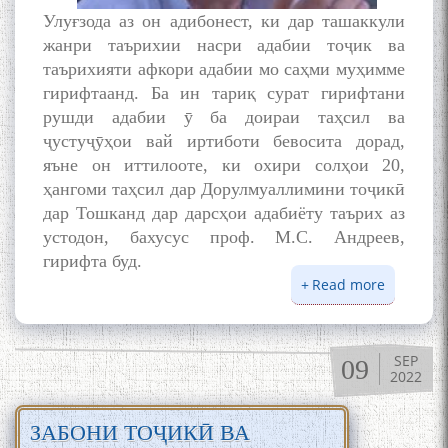
Улуғзода аз он адибонест, ки дар ташаккули
жанри таърихии насри адабии тоҷик ва
таърихияти афкори адабии мо саҳми муҳимме
гирифтаанд. Ба ин тариқ сурат гирифтани
рушди адабии ӯ ба доираи таҳсил ва
ҷустуҷӯҳои вай иртиботи бевосита дорад,
яъне он иттилооте, ки охири солҳои 20,
ҳангоми таҳсил дар Дорулмуаллимини тоҷикӣ
дар Тошканд дар дарсҳои адабиёту таърих аз
устодон, бахусус проф. М.С. Андреев,
гирифта буд.
Read more
about
УСТОД
РӮДАКӢ
ДАР
SEP
09
ТАСВИР
2022
СОТИМ
УЛУҒЗО
ЗАБОНИ ТОҶИКӢ ВА