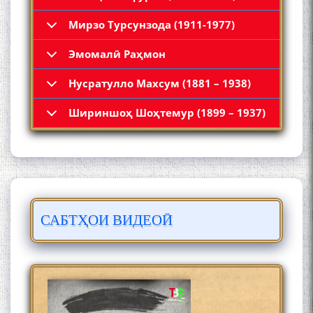
Мирзо Турсунзода (1911-1977)
Эмомалӣ Раҳмон
Нусратулло Махсум (1881 – 1938)
Қадамҷо: Муҳаммадҷон
Шириншоҳ Шоҳтемур (1899 – 1937)
Раҳимӣ
САБТҲОИ ВИДЕОӢ
ЛОҲУТӢ - ФИЛМИ
МУСТАНАД