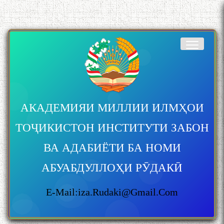
АКАДЕМИЯИ МИЛЛИИ ИЛМҲОИ
ТОҶИКИСТОН ИНСТИТУТИ ЗАБОН
ВА АДАБИЁТИ БА НОМИ
АБУАБДУЛЛОҲИ РӮДАКӢ
E-Mail:iza.rudaki@gmail.com