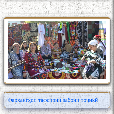
Фарҳангҳои тафсирии забони тоҷикӣ