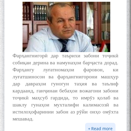
Фарҳангнигорӣ дар таърихи забони тоҷикӣ
собиқаи дерина ва намунаҳои барҷаста дорад.
Фарҳангу луғатномаҳои фаровон, ки
луғатшиносон ва фарҳангнигорони машҳур
дар давраҳои гуногун таҳия ва таълиф
кардаанд, ганҷинаи бебаҳои вожагони забони
тоҷикӣ маҳсуб гардида, то имрӯз қолаб ва
шаклу гунаҳои мухталифи калимасозӣ ва
истилоҳофаринии забон аз рӯйи онҳо омӯхта
мешавад.
Read more
about