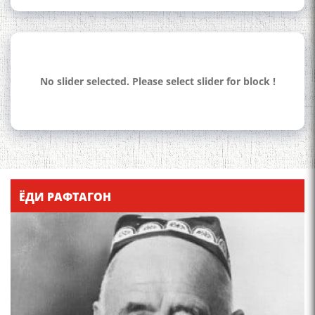
No slider selected. Please select slider for block !
110 солагии шоири халқии
Тоҷикистон Мирзо
Турсунзода / Mirzo
Tursunzoda
ЁДИ РАФТАГОН
ЧЕХРАХОИ АСЛИИ МИРЗО
ТУРСУНЗОДА