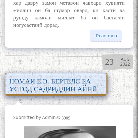
ҳар давру замон метавон ҷавҳари ҳувияти
миллии он ба шумор овард, ки ҳастӣ ва
рушду камоли миллат ба он бастагии
ногусастанӣ дорад.
Read more
about
ЗАБОНИ
ТОҶИКӢ
ВА
AUG
23
ҲУВИЯТ
2022
МИЛЛӢ
НОМАИ Е.Э. БЕРТЕЛС БА
УСТОД САДРИДДИН АЙНӢ
Submitted by
Admin
3909