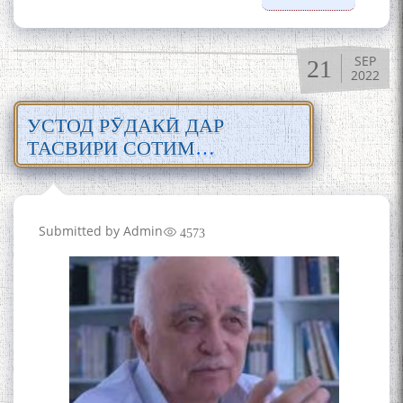
Бозтоби
осори
Рӯдакӣ д
SEP
21
фарҳанг
2022
тафсири
забони
УСТОД РӮДАКӢ ДАР
тоҷикӣ
ТАСВИРИ СОТИМ
УЛУҒЗОДА
Submitted by
Admin
4573