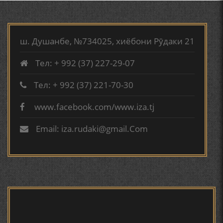
АБУАБДУЛЛОҲИ РӮДАКӢ ДАР ТАҲҚИҚИ ТОҶИДДИН
МАРДОНӢ УМРИДДИН ЮСУФӢ ИНСТИТУТИ ЗАБОН
ш. Душанбе, №734025, хиёбони Рӯдаки 21
ВА АДАБИЁТИ БА НОМИ РӮДАКИИ АМИТ
Тел: + 992 (37) 227-29-07
"Ин қадар ҷангам макун"...
КИРОМИ БУХОРӢ ШОИРИ ИНСОНДӮСТ УСМОНОВА
Ёде аз Мирзо Турсунзода
ГУЛБАҲОР.
Тел: + 992 (37) 221-70-30
www.facebook.com/www.iza.tj
ТАҶАССУМИ ҲАСБИ ҲОЛ ДАР ҒАЗАЛИЁТИ КИРОМИ
БУХОРОӢ УСМОНОВА Г.Ф.
Email: iza.rudaki@gmail.Com
БЕРУНӢ ВА НАВРӮЗИ АҶАМ
Садриддин Айнӣ. Маълумоти
мухтасари шарҳиҳолӣ
БЕРУНӢ ВА ЁДКАРДИ ҶАШНИ САДА