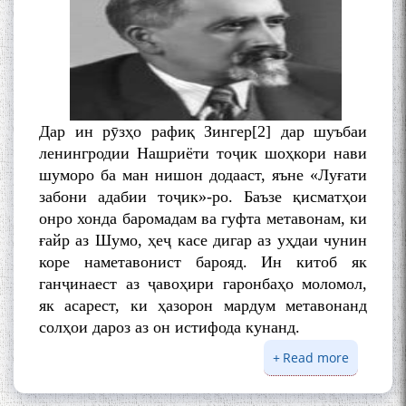
БА МУНОСИБАТИ
БУЗУРГДОШТИ РӮЗИ РӮДАКӢ
Дар ин рӯзҳо рафиқ Зингер[2] дар шуъбаи
ленингродии Нашриёти тоҷик шоҳкори нави
шуморо ба ман нишон додааст, яъне «Луғати
забони адабии тоҷик»-ро. Баъзе қисматҳои
Дар Академияи миллии
онро хонда баромадам ва гуфта метавонам, ки
илмҳои Тоҷикистон бахшида
ғайр аз Шумо, ҳеҷ касе дигар аз уҳдаи чунин
ба 100-солагии мунаққиду
коре наметавонист барояд. Ин китоб як
адабиётшинос Соҳиб
ганҷинаест аз ҷавоҳири гаронбаҳо моломол,
Табаров ҳамоиши илмӣ-
як асарест, ки ҳазорон мардум метавонанд
назариявӣ баргузор гардид.
солҳои дароз аз он истифода кунанд.
Read more
about
НОМАИ Е
МАВЛОНО ҶАЛОЛИДДИНИ
БЕРТЕЛС