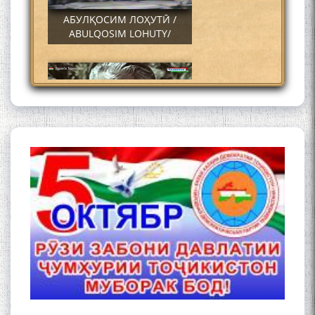
АБУЛҚОСИМ ЛОҲУТӢ /
ABULQOSIM LOHUTY/
Что знают в Ташкенте о
Мирзо Турсунзаде, чьим
именем назвали станцию
метро?
Осорхонаи Мирзо
Турсунзода Каратог