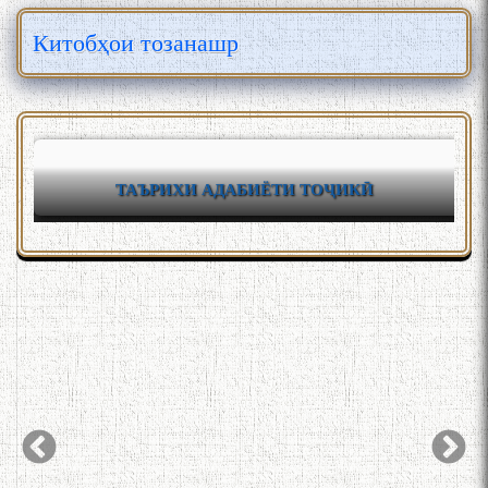
Китобҳои тозанашр
ТАЪРИХИ АДАБИЁТИ ТОҶИКӢ