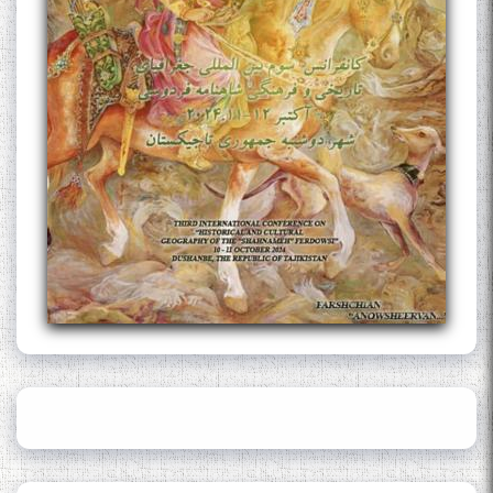
The Persian Gulf Beautiful
poetry from Устод Мумин
Қаноат (Ustod Mumin Qanoat)
and Master Mehryar
Mehrafarin about the conflict
of the name of the Persian
Gulf
Сайри Дарвоз бо Мӯъмин
Қаноат: Чанор ҳам "гап"
мезанад