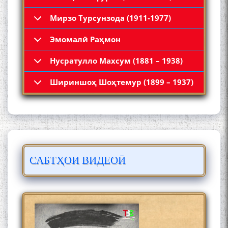
Мирзо Турсунзода (1911-1977)
Эмомалӣ Раҳмон
Нусратулло Махсум (1881 – 1938)
Қадамҷо: Муҳаммадҷон
Шириншоҳ Шоҳтемур (1899 – 1937)
Раҳимӣ
САБТҲОИ ВИДЕОӢ
ЛОҲУТӢ - ФИЛМИ
МУСТАНАД