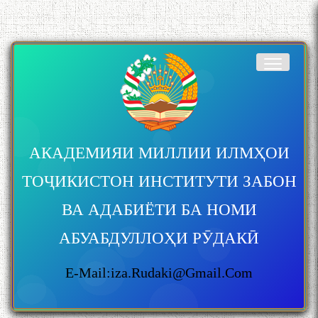
АКАДЕМИЯИ МИЛЛИИ ИЛМҲОИ
ТОҶИКИСТОН ИНСТИТУТИ ЗАБОН
ВА АДАБИЁТИ БА НОМИ
АБУАБДУЛЛОҲИ РӮДАКӢ
E-Mail:iza.rudaki@gmail.com