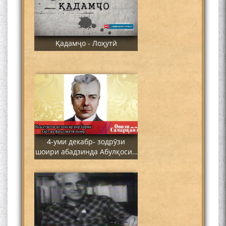
Қадамҷо - Лоҳутӣ
4-уми декабр- зодрӯзи
шоири абадзинда Абулқосим
Лоҳутӣ