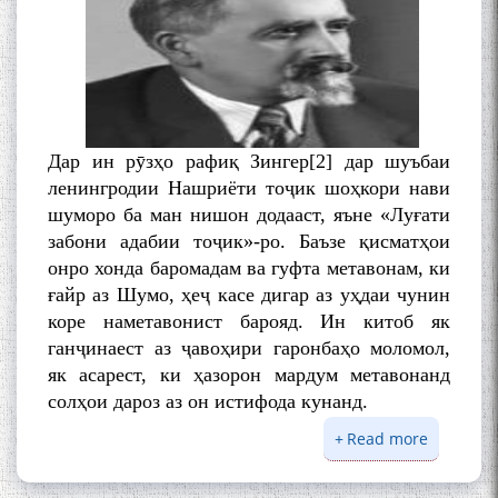
БА МУНОСИБАТИ
БУЗУРГДОШТИ РӮЗИ РӮДАКӢ
Дар ин рӯзҳо рафиқ Зингер[2] дар шуъбаи
ленингродии Нашриёти тоҷик шоҳкори нави
шуморо ба ман нишон додааст, яъне «Луғати
забони адабии тоҷик»-ро. Баъзе қисматҳои
Дар Академияи миллии
онро хонда баромадам ва гуфта метавонам, ки
илмҳои Тоҷикистон бахшида
ғайр аз Шумо, ҳеҷ касе дигар аз уҳдаи чунин
ба 100-солагии мунаққиду
коре наметавонист барояд. Ин китоб як
адабиётшинос Соҳиб
ганҷинаест аз ҷавоҳири гаронбаҳо моломол,
Табаров ҳамоиши илмӣ-
як асарест, ки ҳазорон мардум метавонанд
назариявӣ баргузор гардид.
солҳои дароз аз он истифода кунанд.
Read more
about
НОМАИ Е
МАВЛОНО ҶАЛОЛИДДИНИ
БЕРТЕЛС