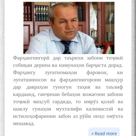
Фарҳангнигорӣ дар таърихи забони тоҷикӣ
собиқаи дерина ва намунаҳои барҷаста дорад.
Фарҳангу луғатномаҳои фаровон, ки
луғатшиносон ва фарҳангнигорони машҳур
дар давраҳои гуногун таҳия ва таълиф
кардаанд, ганҷинаи бебаҳои вожагони забони
тоҷикӣ маҳсуб гардида, то имрӯз қолаб ва
шаклу гунаҳои мухталифи калимасозӣ ва
истилоҳофаринии забон аз рӯйи онҳо омӯхта
мешавад.
Read more
about