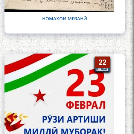
НОМАҲОИ МЕВАНӢ
22
22
ФЕВ, 2023