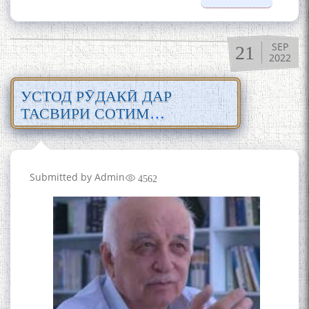
Бозтоби
осори
Рӯдакӣ д
SEP
21
фарҳанг
2022
тафсири
забони
УСТОД РӮДАКӢ ДАР
тоҷикӣ
ТАСВИРИ СОТИМ
УЛУҒЗОДА
Submitted by
Admin
4562