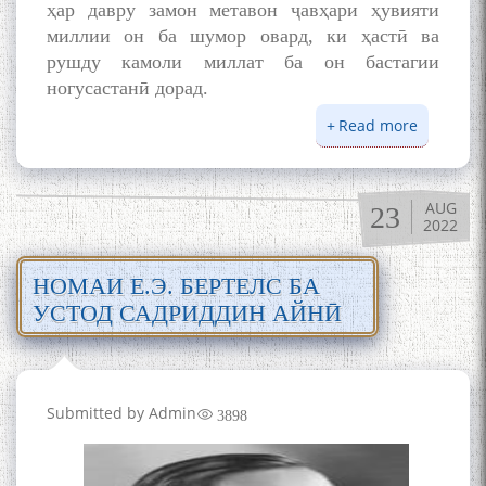
ҳар давру замон метавон ҷавҳари ҳувияти
миллии он ба шумор овард, ки ҳастӣ ва
рушду камоли миллат ба он бастагии
ногусастанӣ дорад.
Read more
about
ЗАБОНИ
ТОҶИКӢ
ВА
AUG
23
ҲУВИЯТ
2022
МИЛЛӢ
НОМАИ Е.Э. БЕРТЕЛС БА
УСТОД САДРИДДИН АЙНӢ
Submitted by
Admin
3898