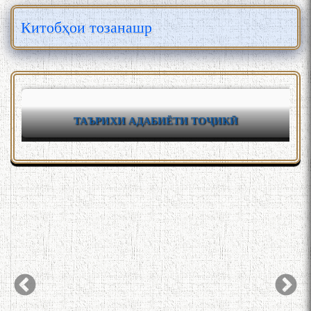
Китобҳои тозанашр
ТАЪРИХИ АДАБИЁТИ ТОҶИКӢ