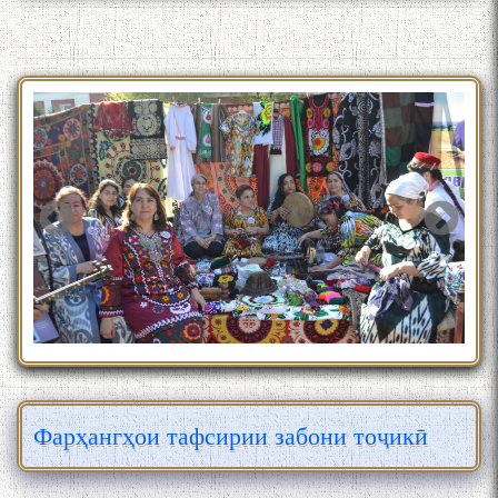
Фарҳангҳои тафсирии забони тоҷикӣ