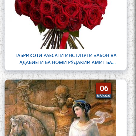
ТАБРИКОТИ РАЁСАТИ ИНСТИТУТИ ЗАБОН ВА
АДАБИЁТИ БА НОМИ РӮДАКИИ АМИТ БА
МУНОСИБАТИ РӮЗИ МОДАР
06
06
МАР, 2023