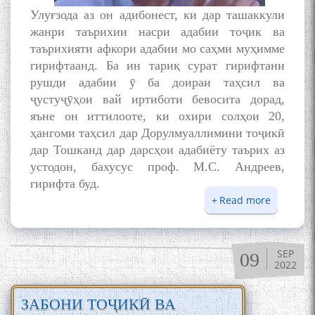
Улуғзода аз он адибонест, ки дар ташаккули
жанри таърихии насри адабии тоҷик ва
таърихияти афкори адабии мо саҳми муҳимме
гирифтаанд. Ба ин тариқ сурат гирифтани
рушди адабии ӯ ба доираи таҳсил ва
ҷустуҷӯҳои вай иртиботи бевосита дорад,
яъне он иттилооте, ки охири солҳои 20,
ҳангоми таҳсил дар Дорулмуаллимини тоҷикӣ
дар Тошканд дар дарсҳои адабиёту таърих аз
устодон, бахусус проф. М.С. Андреев,
гирифта буд.
Read more
about
УСТОД
РӮДАКӢ
ДАР
SEP
09
ТАСВИР
2022
СОТИМ
УЛУҒЗО
ЗАБОНИ ТОҶИКӢ ВА