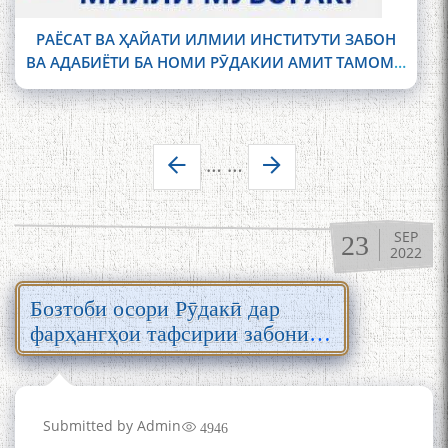
РАЁСАТ ВА ҲАЙАТИ ИЛМИИ ИНСТИТУТИ ЗАБОН
ВА АДАБИЁТИ БА НОМИ РӮДАКИИ АМИТ ТАМОМИ
СОКИНОНИ КИШВАРРО БА МУНОСИБАТИ 30-
ЮМИН
Pages
…
…
SEP
23
2022
Бозтоби осори Рӯдакӣ дар
фарҳангҳои тафсирии забони
тоҷикӣ
Submitted by
Admin
4946