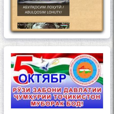
АБУЛҚОСИМ ЛОҲУТӢ /
ABULQOSIM LOHUTY/
Что знают в Ташкенте о
Мирзо Турсунзаде, чьим
именем назвали станцию
метро?
Осорхонаи Мирзо
Турсунзода Каратог