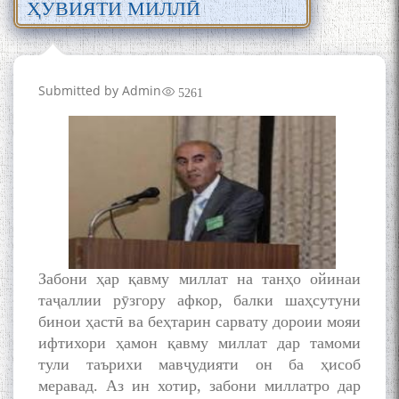
ҲУВИЯТИ МИЛЛӢ
Submitted by
Admin
5261
Забони ҳар қавму миллат на танҳо ойинаи
таҷаллии рӯзгору афкор, балки шаҳсутуни
бинои ҳастӣ ва беҳтарин сарвату дороии мояи
ифтихори ҳамон қавму миллат дар тамоми
тули таърихи мавҷудияти он ба ҳисоб
меравад. Аз ин хотир, забони миллатро дар