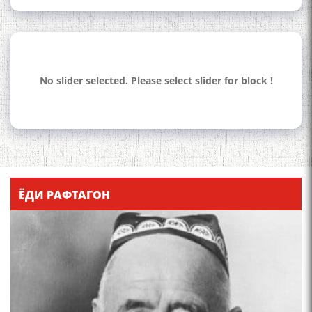
No slider selected. Please select slider for block !
110 солагии шоири халқии
Тоҷикистон Мирзо
Турсунзода / Mirzo
Tursunzoda
ЁДИ РАФТАГОН
ЧЕХРАХОИ АСЛИИ МИРЗО
ТУРСУНЗОДА