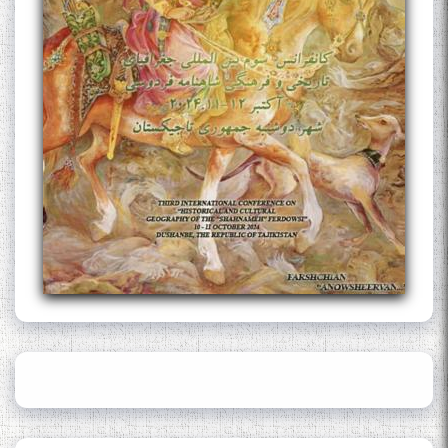
The Persian Gulf Beautiful
poetry from Устод Мумин
Қаноат (Ustod Mumin Qanoat)
and Master Mehryar
Mehrafarin about the conflict
of the name of the Persian
Gulf
Сайри Дарвоз бо Мӯъмин
Қаноат: Чанор ҳам "гап"
мезанад