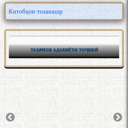
Китобҳои тозанашр
ТАЪРИХИ АДАБИЁТИ ТОҶИКӢ