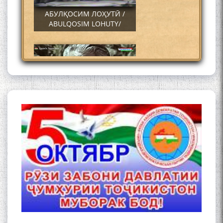
АБУЛҚОСИМ ЛОҲУТӢ /
ABULQOSIM LOHUTY/
Что знают в Ташкенте о
Мирзо Турсунзаде, чьим
именем назвали станцию
метро?
Осорхонаи Мирзо
Турсунзода Каратог