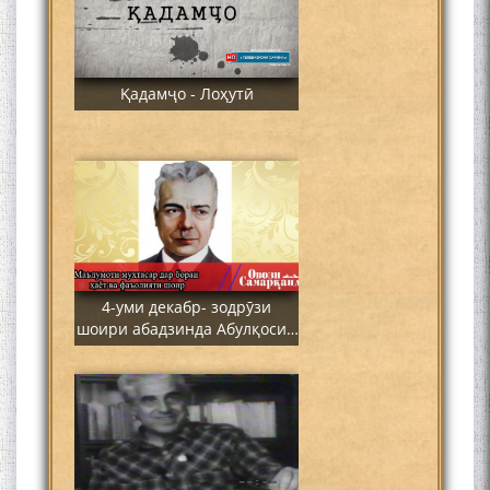
Қадамҷо - Лоҳутӣ
4-уми декабр- зодрӯзи
шоири абадзинда Абулқосим
Лоҳутӣ