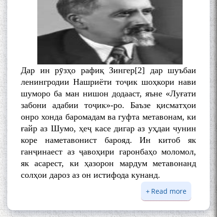
БА МУНОСИБАТИ
БУЗУРГДОШТИ РӮЗИ РӮДАКӢ
Дар ин рӯзҳо рафиқ Зингер[2] дар шуъбаи
ленингродии Нашриёти тоҷик шоҳкори нави
шуморо ба ман нишон додааст, яъне «Луғати
забони адабии тоҷик»-ро. Баъзе қисматҳои
Дар Академияи миллии
онро хонда баромадам ва гуфта метавонам, ки
илмҳои Тоҷикистон бахшида
ғайр аз Шумо, ҳеҷ касе дигар аз уҳдаи чунин
ба 100-солагии мунаққиду
коре наметавонист барояд. Ин китоб як
адабиётшинос Соҳиб
ганҷинаест аз ҷавоҳири гаронбаҳо моломол,
Табаров ҳамоиши илмӣ-
як асарест, ки ҳазорон мардум метавонанд
назариявӣ баргузор гардид.
солҳои дароз аз он истифода кунанд.
Read more
about
НОМАИ Е
МАВЛОНО ҶАЛОЛИДДИНИ
БЕРТЕЛС