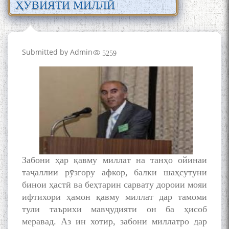
ҲУВИЯТИ МИЛЛӢ
Submitted by
Admin
5259
Забони ҳар қавму миллат на танҳо ойинаи
таҷаллии рӯзгору афкор, балки шаҳсутуни
бинои ҳастӣ ва беҳтарин сарвату дороии мояи
ифтихори ҳамон қавму миллат дар тамоми
тули таърихи мавҷудияти он ба ҳисоб
меравад. Аз ин хотир, забони миллатро дар