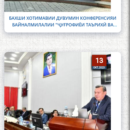
БАХШИ ХОТИМАВИИ ДУВУМИН КОНФЕРЕНСИЯИ
БАЙНАЛМИЛАЛИИ "ҶУҒРОФИЁИ ТАЪРИХӢ ВА
ФАРҲАНГИИ "ШОҲНОМА"-И ФИРДАВСӢ ДАР
ТОЛОРИ АМИТ
13
13
ОКТ, 2023