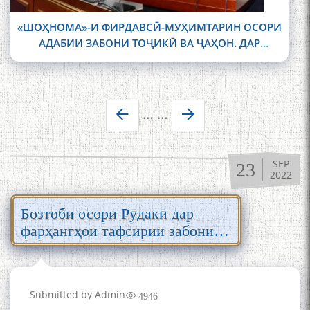
«ШОҲНОМА»-И ФИРДАВСӢ-МУҲИМТАРИН ОСОРИ
АДАБИИ ЗАБОНИ ТОҶИКӢ ВА ҶАҲОН. ДАР
ДУШАНБЕ КОНФЕРЕНСИЯИ БАЙНАЛМИЛАЛӢ
ДОИР ШУД
Pages
…
…
SEP
23
2022
Бозтоби осори Рӯдакӣ дар
фарҳангҳои тафсирии забони
тоҷикӣ
Submitted by
Admin
4946