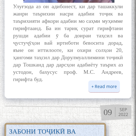
Улуғзода аз он адибонест, ки дар ташаккули
жанри таърихии насри адабии тоҷик ва
таърихияти афкори адабии мо саҳми муҳимме
гирифтаанд. Ба ин тариқ сурат гирифтани
рушди адабии ӯ ба доираи таҳсил ва
ҷустуҷӯҳои вай иртиботи бевосита дорад,
яъне он иттилооте, ки охири солҳои 20,
ҳангоми таҳсил дар Дорулмуаллимини тоҷикӣ
дар Тошканд дар дарсҳои адабиёту таърих аз
устодон, бахусус проф. М.С. Андреев,
гирифта буд.
Read more
about
УСТОД
РӮДАКӢ
ДАР
SEP
09
ТАСВИР
2022
СОТИМ
УЛУҒЗО
ЗАБОНИ ТОҶИКӢ ВА