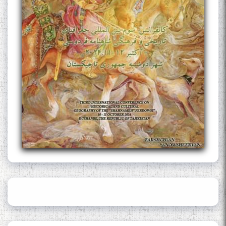
The Persian Gulf Beautiful
poetry from Устод Мумин
Қаноат (Ustod Mumin Qanoat)
and Master Mehryar
Mehrafarin about the conflict
of the name of the Persian
Gulf
Сайри Дарвоз бо Мӯъмин
Қаноат: Чанор ҳам "гап"
мезанад