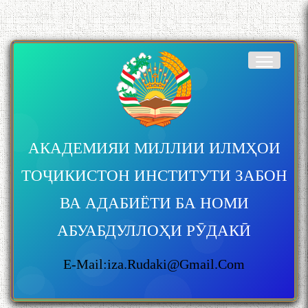
АКАДЕМИЯИ МИЛЛИИ ИЛМҲОИ
ТОҶИКИСТОН ИНСТИТУТИ ЗАБОН
ВА АДАБИЁТИ БА НОМИ
АБУАБДУЛЛОҲИ РӮДАКӢ
E-Mail:iza.rudaki@gmail.com