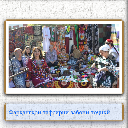
Фарҳангҳои тафсирии забони тоҷикӣ