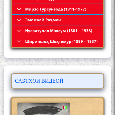
Мирзо Турсунзода (1911-1977)
Эмомалӣ Раҳмон
Нусратулло Махсум (1881 – 1938)
Қадамҷо: Муҳаммадҷон
Шириншоҳ Шоҳтемур (1899 – 1937)
Раҳимӣ
САБТҲОИ ВИДЕОӢ
ЛОҲУТӢ - ФИЛМИ
МУСТАНАД