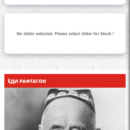
No slider selected. Please select slider for block !
110 солагии шоири халқии
Тоҷикистон Мирзо
Турсунзода / Mirzo
Tursunzoda
ЁДИ РАФТАГОН
ЧЕХРАХОИ АСЛИИ МИРЗО
ТУРСУНЗОДА