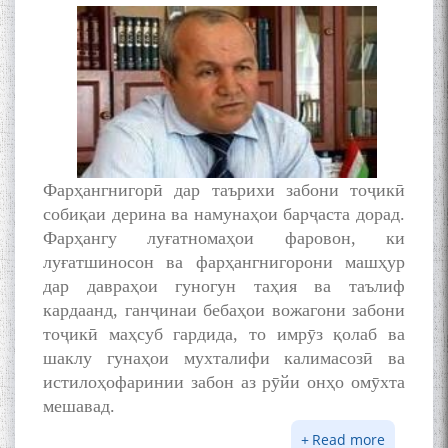
Фарҳангнигорӣ дар таърихи забони тоҷикӣ
собиқаи дерина ва намунаҳои барҷаста дорад.
Фарҳангу луғатномаҳои фаровон, ки
луғатшиносон ва фарҳангнигорони машҳур
дар давраҳои гуногун таҳия ва таълиф
кардаанд, ганҷинаи бебаҳои вожагони забони
тоҷикӣ маҳсуб гардида, то имрӯз қолаб ва
шаклу гунаҳои мухталифи калимасозӣ ва
истилоҳофаринии забон аз рӯйи онҳо омӯхта
мешавад.
Read more
about