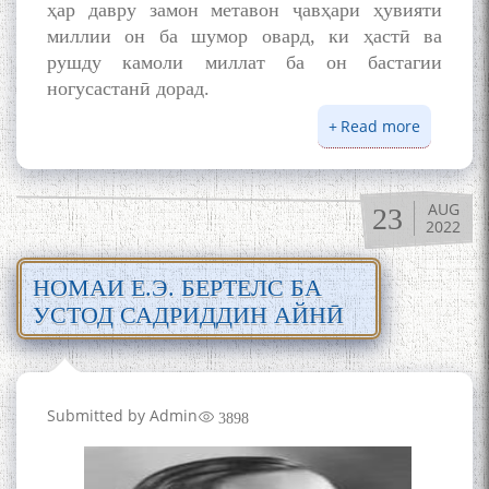
ҳар давру замон метавон ҷавҳари ҳувияти
миллии он ба шумор овард, ки ҳастӣ ва
рушду камоли миллат ба он бастагии
ногусастанӣ дорад.
Read more
about
ЗАБОНИ
ТОҶИКӢ
ВА
AUG
23
ҲУВИЯТ
2022
МИЛЛӢ
НОМАИ Е.Э. БЕРТЕЛС БА
УСТОД САДРИДДИН АЙНӢ
Submitted by
Admin
3898