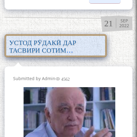
Бозтоби
осори
Рӯдакӣ д
SEP
21
фарҳанг
2022
тафсири
забони
УСТОД РӮДАКӢ ДАР
тоҷикӣ
ТАСВИРИ СОТИМ
УЛУҒЗОДА
Submitted by
Admin
4562